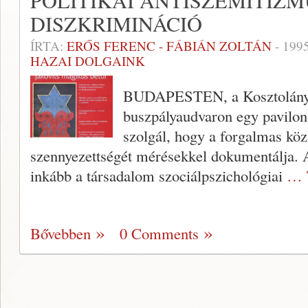
POLITIKAI ANTISZEMITIZM
DISZKRIMINÁCIÓ
ÍRTA:
ERŐS FERENC - FÁBIÁN ZOLTÁN
-
1995
HAZAI DOLGAINK
BUDAPESTEN, a Kosztolányi
buszpályaudvaron egy pavilon 
szolgál, hogy a forgalmas kö
szennyezettségét méré­sekkel dokumentálja. A 
inkább a társadalom szociálpszichológiai
… 
Bővebben
0 Comments