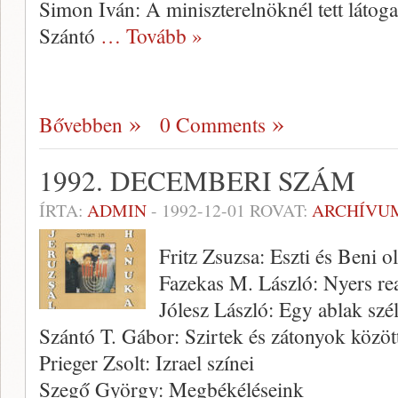
Simon Iván: A miniszterelnöknél tett látog
Szántó
… Tovább »
Bővebben
0 Comments
1992. DECEMBERI SZÁM
ÍRTA:
ADMIN
-
1992-12-01
ROVAT:
ARCHÍVU
Fritz Zsuzsa: Eszti és Beni o
Fazekas M. László: Nyers real
Jólesz László: Egy ablak szél
Szántó T. Gábor: Szirtek és zátonyok közöt
Prieger Zsolt: Izrael színei
Szegő György: Megbékéléseink