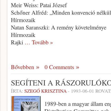
Meir Weiss: Patai József
Schőner Alfréd: „Minden konvenció nélk
Hírmozaik
Natan Saranszki: A remény követelménye
Hírmozaik
Rajki
… Tovább »
Bővebben
0 Comments
SEGÍTENI A RÁSZORULÓK
ÍRTA:
SZEGŐ KRISZTINA
-
1993-06-01
ROVAT
1989-ben a magyar állam eng