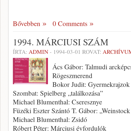
Bővebben
0 Comments
1994. MÁRCIUSI SZÁM
ÍRTA:
ADMIN
-
1994-03-01
ROVAT:
ARCHÍVU
Ács Gábor: Talmudi arcképc
Rögeszmerend
Bokor Judit: Gyermekrajzok
Szombat: Spielberg „találkozása”
Michael Blumenthal: Cseresznye
Füzéki Eszter Szántó T. Gábor: „Weinstoc
Michael Blumenthal: Zsidó
Róbert Péter: Márciusi évfordulók