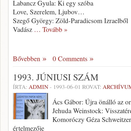
Labancz Gyula: Ki egy szóba
Love, Szerelem, Ljubov…
Szegő György: Zöld-Paradicsom Izraelből
Vadász
… Tovább »
Bővebben
0 Comments
1993. JÚNIUSI SZÁM
ÍRTA:
ADMIN
-
1993-06-01
ROVAT:
ARCHÍVU
Ács Gábor: Újra önálló az o
Jehuda Weinstock: Visszatér
Komoróczy Géza Schweitzer 
értelmezője