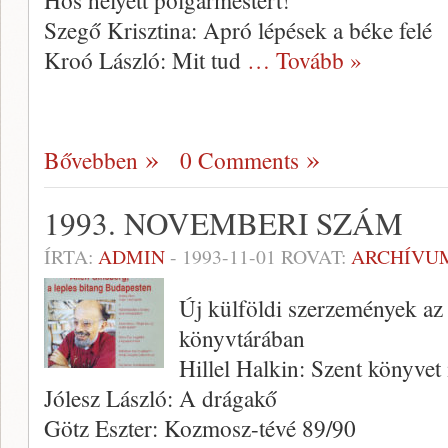
Hős helyett polgármestert!
Szegő Krisztina: Apró lépések a béke felé
Kroó László: Mit tud
… Tovább »
Bővebben
0 Comments
1993. NOVEMBERI SZÁM
ÍRTA:
ADMIN
-
1993-11-01
ROVAT:
ARCHÍVU
Új külföldi szerzemények az
könyvtárában
Hillel Halkin: Szent könyvet 
Jólesz László: A drágakő
Götz Eszter: Kozmosz-tévé 89/90