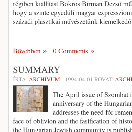
régiben kiállítást Bokros Birman Dezső műv
hogy a szinte egyedüli magyar expresszio­n
századi plasztikai művészetünk kiemelked
Bővebben
0 Comments
SUMMARY
ÍRTA:
ARCHÍVUM
-
1994-04-01
ROVAT:
ARCH
The April issue of Szombat i
anniversary of the Hungarian
addresses the need fór reme
face of oblivion and the fasification of hist
the Hungarian Jewish community is publis