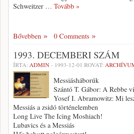
Schweitzer
… Tovább »
Bővebben
0 Comments
1993. DECEMBERI SZÁM
ÍRTA:
ADMIN
-
1993-12-01
ROVAT:
ARCHÍVU
Messiásháborúk
Szántó T. Gábor: A Rebbe v
Yosef I. Abramowitz: Mi les
Messiás a zsidó történelemben
Long Live The Icing Moshiach!
Lubavics és a Messiás