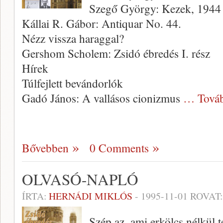
Szegő György: Kezek, 1944
Kállai R. Gábor: Antiquar No. 44.
Nézz vissza haraggal?
Gershom Scholem: Zsidó ébredés I. rész
Hírek
Túlfejlett bevándorlók
Gadó János: A vallásos cionizmus
… Tová
Bővebben
0 Comments
OLVASÓ-NAPLÓ
ÍRTA:
HERNÁDI MIKLÓS
-
1995-11-01
ROVAT
Szép az, ami erkölcs nélkül t