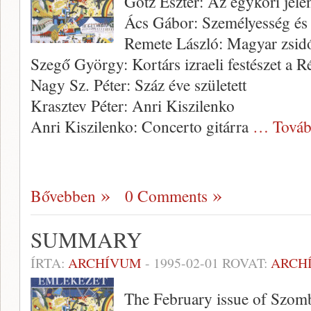
Götz Eszter: Az egykori jele
Ács Gábor: Személyesség és 
Remete László: Magyar zsidó 
Szegő György: Kortárs izraeli festészet a 
Nagy Sz. Péter: Száz éve született
Krasztev Péter: Anri Kiszilenko
Anri Kiszilenko: Concerto gitárra
… Továb
Bővebben
0 Comments
SUMMARY
ÍRTA:
ARCHÍVUM
-
1995-02-01
ROVAT:
ARCH
The February issue of Szomb