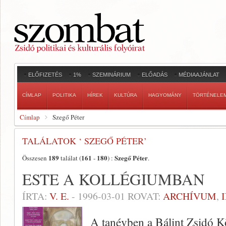
ELŐFIZETÉS
1%
SZEMINÁRIUM
ELŐADÁS
MÉDIAAJÁNLAT
CÍMLAP
POLITIKA
HÍREK
KULTÚRA
HAGYOMÁNY
TÖRTÉNELE
Címlap
Szegő Péter
TALÁLATOK ‘ SZEGŐ PÉTER’
189
161
180
Szegő Péter
Összesen
találat (
-
) :
.
ESTE A KOLLÉGIUMBAN
ÍRTA:
V. E.
-
1996-03-01
ROVAT:
ARCHÍVUM
,
A tanévben a Bálint Zsidó K