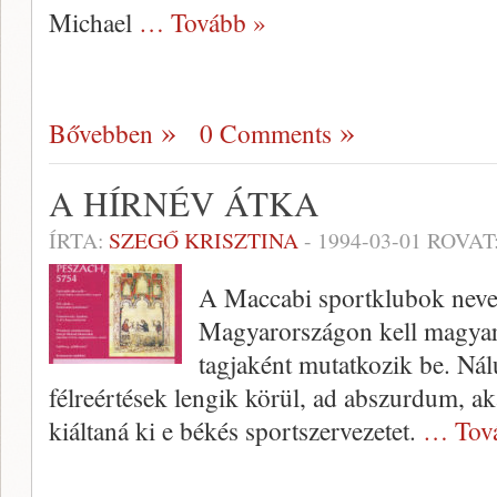
Michael
… Tovább »
Bővebben
0 Comments
A HÍRNÉV ÁTKA
ÍRTA:
SZEGŐ KRISZTINA
-
1994-03-01
ROVAT
A Maccabi sportklubok neve 
Ma­gyarországon kell magyar
tagjaként mutatkozik be. Ná
félreértések lengik körül, ad abszurdum, ak
kiáltaná ki e békés sportszervezetet.
… Tov