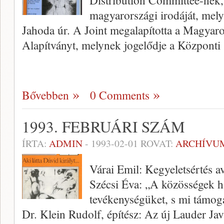
Distribution Committee-nek
magyarországi irodáját, mel
Jahoda úr. A Joint megalapította a Magyaro
Alapítványt, melynek jogelődje a Központi 
Bővebben
0 Comments
1993. FEBRUÁRI SZÁM
ÍRTA:
ADMIN
-
1993-02-01
ROVAT:
ARCHÍVU
Várai Emil: Kegyeletsértés a
Szécsi Éva: „A közösségek h
tevékenységüket, s mi támoga
Dr. Klein Rudolf, építész: Az új Lauder Jav