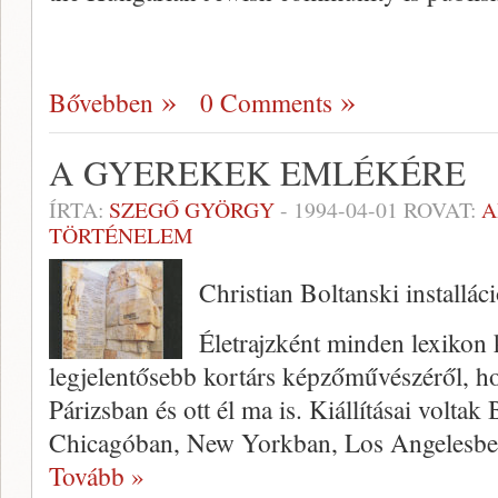
Bővebben
0 Comments
A GYEREKEK EMLÉKÉRE
ÍRTA:
SZEGŐ GYÖRGY
-
1994-04-01
ROVAT:
A
TÖRTÉNELEM
Christian Boltanski installáci
Életrajzként minden lexikon 
legjelentősebb kortárs képzőművészéről, h
Párizsban és ott él ma is. Kiállításai volta
Chicagóban, New York­ban, Los Angelesbe
Tovább »