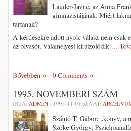
Lauder-Javne, az Anna Frank
gimnazistájának. Miért lakn
tartanak?
A kérdésekre adott nyolc válasz nem csak 
az olvasót. Valamelyest kirajzolódik
… Tov
Bővebben
0 Comments
1995. NOVEMBERI SZÁM
ÍRTA:
ADMIN
-
1995-11-01
ROVAT:
ARCHÍVU
Szántó T. Gábor: „könyv, a
Szőke György: Pszichoanalízi