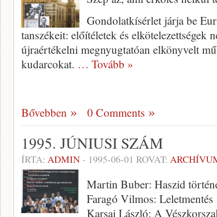
Gondolatkísérlet járja be Eur
tanszékeit: előítéletek és elkö­telezettségek 
újraértékelni megnyugta­tóan elkönyvelt műv
kudarcokat.
… Tovább »
Bővebben
0 Comments
1995. JÚNIUSI SZÁM
ÍRTA:
ADMIN
-
1995-06-01
ROVAT:
ARCHÍVU
Martin Buber: Haszid történ
Faragó Vilmos: Lelet­mentés
Karsai László: A Vészkorsza