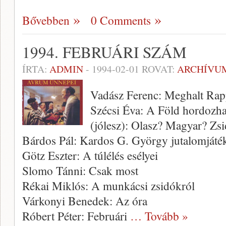
Bővebben
0 Comments
1994. FEBRUÁRI SZÁM
ÍRTA:
ADMIN
-
1994-02-01
ROVAT:
ARCHÍVU
Vadász Ferenc: Meghalt Rap
Szécsi Éva: A Föld hordozh
(jólesz): Olasz? Magyar? Zs
Bárdos Pál: Kardos G. György jutalomjáté
Götz Eszter: A túlélés esélyei
Slomo Tánni: Csak most
Rékai Miklós: A munkácsi zsidókról
Várkonyi Benedek: Az óra
Róbert Péter: Februári
… Tovább »