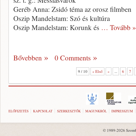
sz. t. g.: Messiásvárók
Geréb Anna: Zsidó téma az orosz filmben
Oszip Mandelstam: Szó és kultúra
Oszip Mandelstam: Korunk és
… Tovább »
Bővebben
0 Comments
9 / 10
« Első
«
...
6
7
ELŐFIZETÉS
KAPCSOLAT
SZERKESZTŐK
MAGUNKRÓL
IMPRESSZUM
© 1989-2026 Szombat