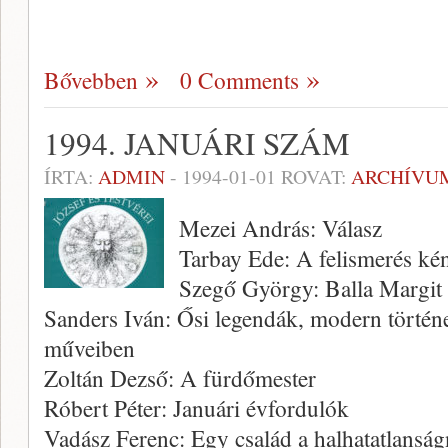
Bővebben
0 Comments
1994. JANUÁRI SZÁM
ÍRTA:
ADMIN
-
1994-01-01
ROVAT:
ARCHÍVU
Mezei András: Válasz
Tarbay Ede: A felismerés ké
Szegő György: Balla Margit 
Sanders Iván: Ősi legendák, modern történ
műveiben
Zoltán Dezső: A fürdőmester
Róbert Péter: Januári évfordulók
Vadász Ferenc: Egy család a halhatatlans