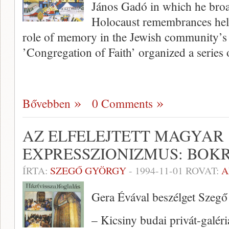
János Gadó in which he broa
Holocaust remembrances hel
role of memory in the Jewish community’s 
’Congregation of Faith’ organized a series
Bővebben
0 Comments
AZ ELFELEJTETT MAGYAR
EXPRESSZIONIZMUS: BOK
ÍRTA:
SZEGŐ GYÖRGY
-
1994-11-01
ROVAT:
A
Gera Évával beszélget Szeg
– Kicsiny budai privát-galéri