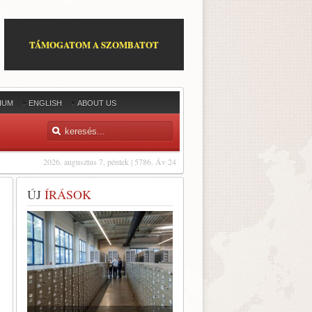
TÁMOGATOM A SZOMBATOT
IUM
ENGLISH
ABOUT US
2026. augusztus 7, péntek | 5786. Áv 24
ÚJ
ÍRÁSOK