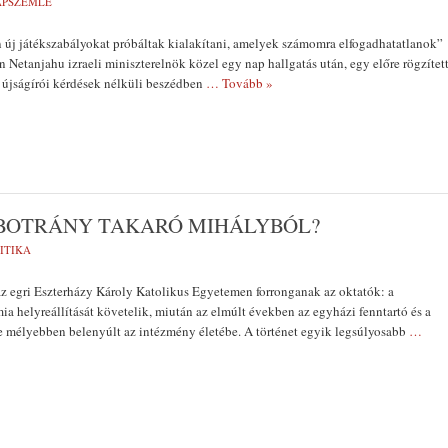
LAPSZEMLE
 új játékszabályokat próbáltak kialakítani, amelyek számomra elfogadhatatlanok”
 Netanjahu izraeli miniszterelnök közel egy nap hallgatás után, egy előre rögzítet
t, újságírói kérdések nélküli beszédben
… Tovább »
 BOTRÁNY TAKARÓ MIHÁLYBÓL?
ITIKA
az egri Eszterházy Károly Katolikus Egyetemen forronganak az oktatók: a
 helyreállítását követelik, miután az elmúlt években az egyházi fenntartó és a
re mélyebben belenyúlt az intézmény életébe. A történet egyik legsúlyosabb
…