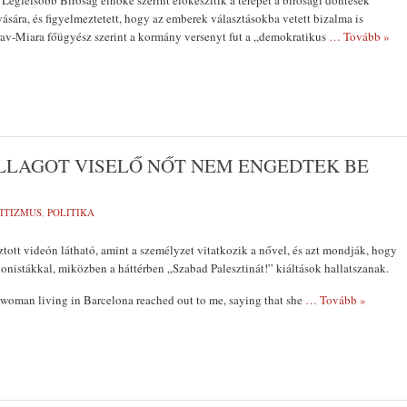
i Legfelsőbb Bíróság elnöke szerint előkészítik a terepet a bírósági döntések
ására, és figyelmeztetett, hogy az emberek választásokba vetett bizalma is
av-Miara főügyész szerint a kormány versenyt fut a „demokratikus
… Tovább »
LLAGOT VISELŐ NŐT NEM ENGEDTEK BE
ITIZMUS
,
POLITIKA
tott videón látható, amint a személyzet vitatkozik a nővel, és azt mondják, hogy
onistákkal, miközben a háttérben „Szabad Palesztinát!” kiáltások hallatszanak.
woman living in Barcelona reached out to me, saying that she
… Tovább »