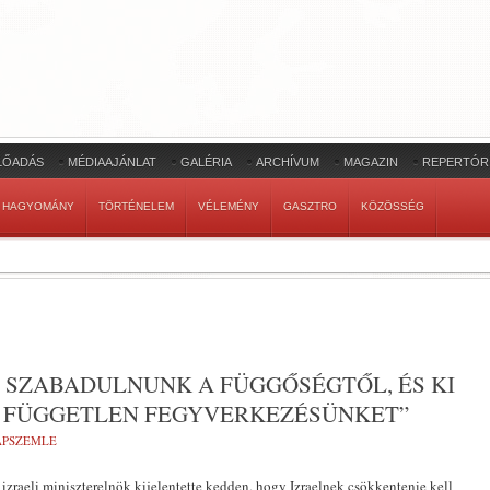
LŐADÁS
MÉDIAAJÁNLAT
GALÉRIA
ARCHÍVUM
MAGAZIN
REPERTÓR
HAGYOMÁNY
TÖRTÉNELEM
VÉLEMÉNY
GASZTRO
KÖZÖSSÉG
 SZABADULNUNK A FÜGGŐSÉGTŐL, ÉS KI
T, FÜGGETLEN FEGYVERKEZÉSÜNKET”
LAPSZEMLE
zraeli miniszterelnök kijelentette kedden, hogy Izraelnek csökkentenie kell