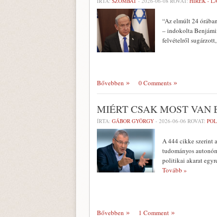
ÍRTA:
SZOMBAT
-
2026-06-08
ROVAT:
HÍREK - 
“Az elmúlt 24 órában
– indokolta Benjámin
felvételről sugárzot
Bővebben
0 Comments
MIÉRT CSAK MOST VAN
ÍRTA:
GÁBOR GYÖRGY
-
2026-06-06
ROVAT:
POL
A 444 cikke szerint 
tudományos autonómia
politikai akarat egy
Tovább »
Bővebben
1 Comment