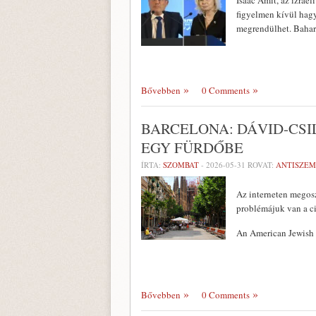
Isaac Amit, az izrael
figyelmen kívül hagy
megrendülhet. Bahar
Bővebben
0 Comments
BARCELONA: DÁVID-CSI
EGY FÜRDŐBE
ÍRTA:
SZOMBAT
-
2026-05-31
ROVAT:
ANTISZEM
Az interneten megosz
problémájuk van a ci
An American Jewish 
Bővebben
0 Comments