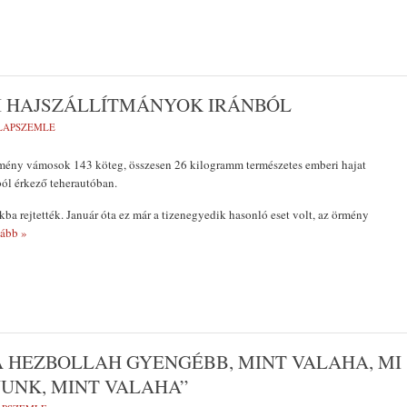
 HAJSZÁLLÍTMÁNYOK IRÁNBÓL
 LAPSZEMLE
rmény vámosok 143 köteg, összesen 26 kilogramm természetes emberi hajat
ból érkező teherautóban.
kba rejtették. Január óta ez már a tizenegyedik hasonló eset volt, az örmény
ább »
 A HEZBOLLAH GYENGÉBB, MINT VALAHA, MI
UNK, MINT VALAHA”