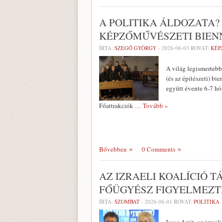
A POLITIKA ÁLDOZATA? 
KÉPZŐMŰVÉSZETI BIEN
ÍRTA:
SZEGŐ GYÖRGY
-
2026-06-03
ROVAT:
KÉP
A világ legismertebb
(és az építészeti) bi
együtt évente 6-7 hó
Főattrakciók
… Tovább »
Bővebben
0 Comments
AZ IZRAELI KOALÍCIÓ 
FŐÜGYÉSZ FIGYELMEZT
ÍRTA:
SZOMBAT
-
2026-06-01
ROVAT:
POLITIKA