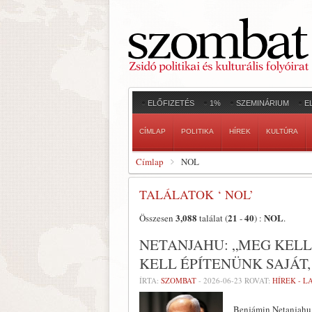
ELŐFIZETÉS
1%
SZEMINÁRIUM
E
CÍMLAP
POLITIKA
HÍREK
KULTÚRA
Címlap
NOL
TALÁLATOK ‘ NOL’
3,088
21
40
NOL
Összesen
találat (
-
) :
.
NETANJAHU: „MEG KELL
KELL ÉPÍTENÜNK SAJÁ
ÍRTA:
SZOMBAT
-
2026-06-23
ROVAT:
HÍREK - 
Benjámin Netanjahu i