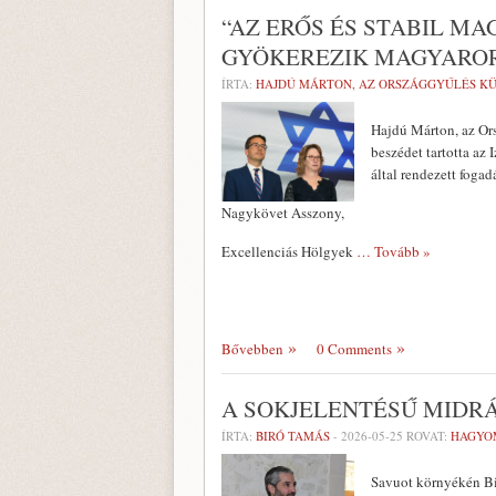
“AZ ERŐS ÉS STABIL M
GYÖKEREZIK MAGYAROR
ÍRTA:
HAJDÚ MÁRTON, AZ ORSZÁGGYŰLÉS K
Hajdú Márton, az Ors
beszédet tartotta az
által rendezett fogad
Nagykövet Asszony,
Excellenciás Hölgyek
… Tovább »
Bővebben
0 Comments
A SOKJELENTÉSŰ MIDR
ÍRTA:
BIRÓ TAMÁS
-
2026-05-25
ROVAT:
HAGYO
Savuot környékén Bir