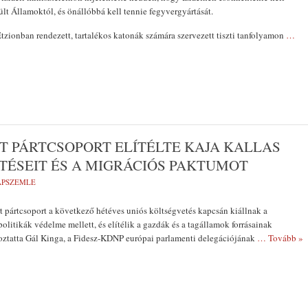
lt Államoktól, és önállóbbá kell tennie fegyvergyártását.
zionban rendezett, tartalékos katonák számára szervezett tiszti tanfolyamon
…
T PÁRTCSOPORT ELÍTÉLTE KAJA KALLAS
NTÉSEIT ÉS A MIGRÁCIÓS PAKTUMOT
LAPSZEMLE
t pártcsoport a következő hétéves uniós költségvetés kapcsán kiállnak a
litikák védelme mellett, és elítélik a gazdák és a tagállamok forrásainak
oztatta Gál Kinga, a Fidesz-KDNP európai parlamenti delegációjának
… Tovább »