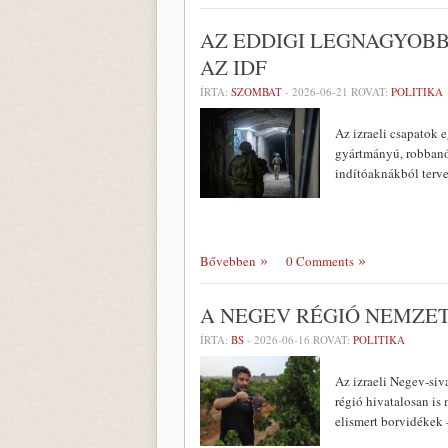
AZ EDDIGI LEGNAGYOB
AZ IDF
ÍRTA:
SZOMBAT
-
2026-06-21
ROVAT:
POLITIKA
Az izraeli csapatok e
gyártmányú, robbanóa
indítóaknákból terve
Bővebben
0 Comments
A NEGEV RÉGIÓ NEMZET
ÍRTA:
BS
-
2026-06-16
ROVAT:
POLITIKA
Az izraeli Negev-siv
régió hivatalosan is
elismert borvidékek