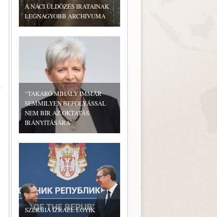
A NÁCI ÜLDÖZÉS IRATAINAK
LEGNAGYOBB ARCHÍVUMA
“TAKARÓ MIHÁLY IMMÁR
SEMMILYEN BEFOLYÁSSAL
NEM BÍR AZ OKTATÁS
IRÁNYÍTÁSÁRA”
SZERBIA IZRAEL EGYIK