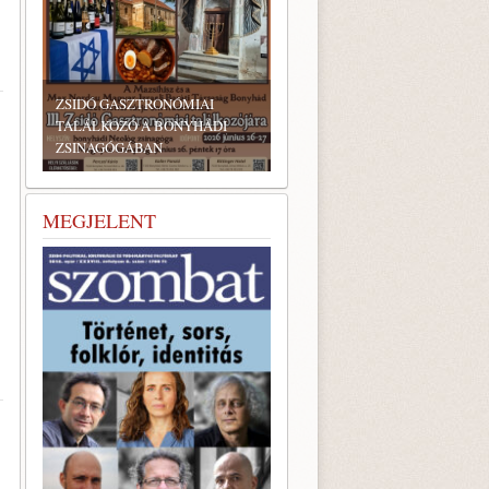
ZSIDÓ GASZTRONÓMIAI
TALÁLKOZÓ A BONYHÁDI
ZSINAGÓGÁBAN
MEGJELENT