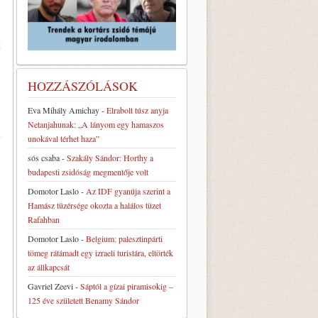
t
HOZZÁSZÓLÁSOK
Eva Mihály Amichay
-
Elrabolt túsz anyja
Netanjahunak: „A lányom egy hamaszos
unokával térhet haza”
sós csaba
-
Szakály Sándor: Horthy a
budapesti zsidóság megmentője volt
Domotor Laslo
-
Az IDF gyanúja szerint a
Hamász tüzérsége okozta a halálos tüzet
Rafahban
Domotor Laslo
-
Belgium: palesztinpárti
tömeg rátámadt egy izraeli turistára, eltörték
az állkapcsát
Gavriel Zeevi
-
Sáptól a gízai piramisokig –
125 éve született Benamy Sándor