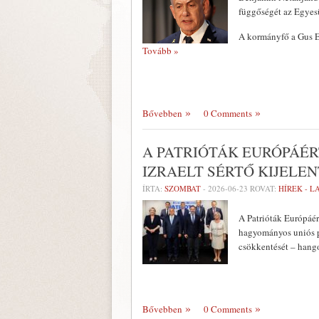
függőségét az Egyesü
A kormányfő a Gus Et
Tovább »
Bővebben
0 Comments
A PATRIÓTÁK EURÓPÁÉR
IZRAELT SÉRTŐ KIJELE
ÍRTA:
SZOMBAT
-
2026-06-23
ROVAT:
HÍREK - 
A Patrióták Európáér
hagyományos uniós po
csökkentését – hang
Bővebben
0 Comments