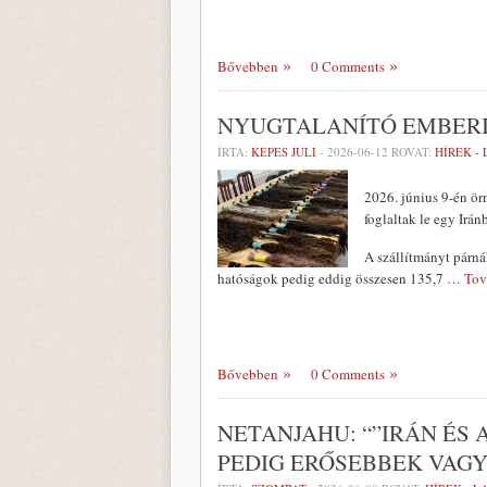
Bővebben
0 Comments
NYUGTALANÍTÓ EMBERI
ÍRTA:
KEPES JULI
-
2026-06-12
ROVAT:
HÍREK -
2026. június 9-én ö
foglaltak le egy Irán
A szállítmányt párná
hatóságok pedig eddig összesen 135,7
… Tov
Bővebben
0 Comments
NETANJAHU: “”IRÁN ÉS
PEDIG ERŐSEBBEK VAGY