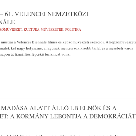
– 61. VELENCEI NEMZETKÖZI
NÁLE
ZŐMŰVÉSZET
,
KULTÚRA-MŰVÉSZETEK
,
POLITIKA
 mustrái a Velencei Biennále filmes és képzőművészeti szekciói. A képzőművészeti
ennálék két nagy helyszíne, a lagúnák mentén sok kisebb tárlat és a mesebeli város
napon át tízmilliós léptékű turizmust vonz.
TÁMADÁSA ALATT ÁLLÓ LB ELNÖK ÉS A
ET: A KORMÁNY LEBONTJA A DEMOKRÁCIÁT