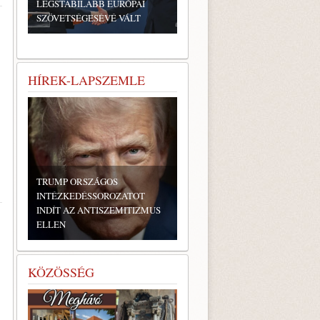
LEGSTABILABB EURÓPAI
SZÖVETSÉGESÉVÉ VÁLT
HÍREK-LAPSZEMLE
ZÁGOS
SSOROZATOT
HETVEN ÉV UTÁN A FÖLD
NTISZEMITIZMUS
ALÓL KERÜLT ELŐ A VILNAI
NAGY ZSINAGÓGA BIMÁJA
KÖZÖSSÉG