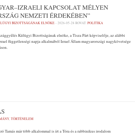
AGYAR–IZRAELI KAPCSOLAT MÉLYEN
SZÁG NEMZETI ÉRDEKÉBEN”
ÜLÜGYI BIZOTTSÁGÁNAK ELNÖKE
-
2026-05-28
ROVAT:
POLITIKA
zággyűlés Külügyi Bizottságának elnöke, a Tisza Párt képviselője, az alábbi
 Izrael függetlenségi napja alkalmából Izrael Állam magyarországi nagykövetsége
áson.
ÁS
MÁNY
,
TÖRTÉNELEM
ó Tamás már több alkalommal is írt a Tóra és a rabbinikus irodalom