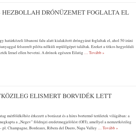
B HEZBOLLAH DRÓNÜZEMET FOGLALTA EL
gy határközeli libanoni falu alatt kialakított dróngyárat foglaltak el, ahol 50 iráni
nyaggal felszerelt pilóta nélküli repülőgépet találtak. Ezeket a titkos hegyoldali
zték Izrael ellen bevetni. A drónok egészen Eilatig
… Tovább »
TRUMP ORS
INTÉZKEDÉ
INDÍT AZ A
KÖZILEG ELISMERT BORVIDÉK LETT
ELLEN
atag mérföldkőhöz érkezett a borászat és a híres bortermő területek világában: a
 megkapta a „Negev” földrajzi eredetmegjelölést (OFJ), amellyel a nemzetközileg
 – pl. Champagne, Bordeaux, Ribera del Duero, Napa Valley
… Tovább »