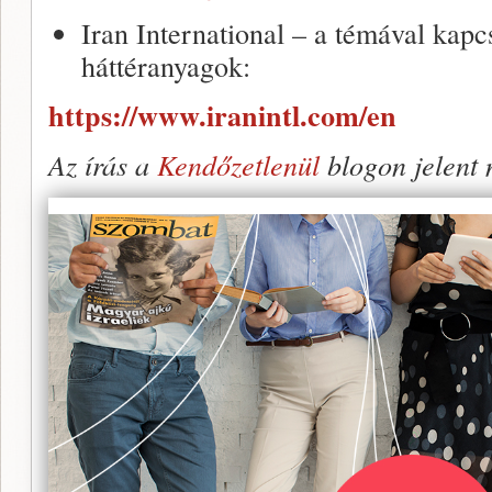
Iran International – a témával kap
háttéranyagok:
https://www.iranintl.com/en
Az írás a
Kendőzetlenül
blogon jelent