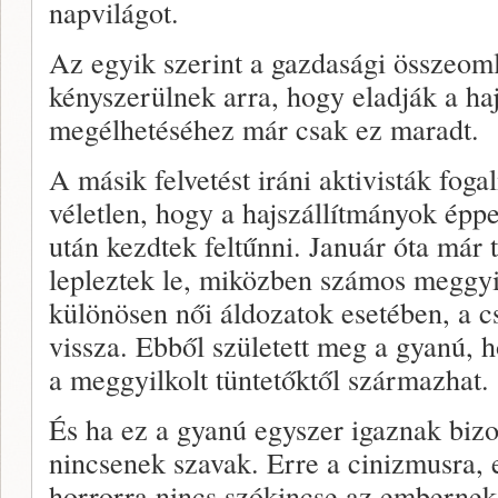
napvilágot.
Az egyik szerint a gazdasági összeoml
kényszerülnek arra, hogy eladják a ha
megélhetéséhez már csak ez maradt.
A másik felvetést iráni aktivisták fo
véletlen, hogy a hajszállítmányok épp
után kezdtek feltűnni. Január óta már 
lepleztek le, miközben számos meggyilk
különösen női áldozatok esetében, a 
vissza. Ebből született meg a gyanú, h
a meggyilkolt tüntetőktől származhat.
És ha ez a gyanú egyszer igaznak bizo
nincsenek szavak. Erre a cinizmusra, e
horrorra nincs szókincse az embernek