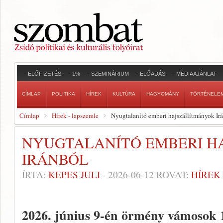
ELŐFIZETÉS
1%
SZEMINÁRIUM
ELŐADÁS
MÉDIAAJÁNLAT
CÍMLAP
POLITIKA
HÍREK
KULTÚRA
HAGYOMÁNY
TÖRTÉNELE
Címlap
Hírek - lapszemle
Nyugtalanító emberi hajszállítmányok Ir
NYUGTALANÍTÓ EMBERI H
IRÁNBÓL
ÍRTA:
KEPES JULI
-
2026-06-12
ROVAT:
HÍREK
2026. június 9-én örmény vámosok 1