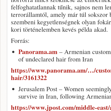
felfoghatatlannak tűnik, sajnos nem le
terrorállamtól, amely már túl sokszor 
szembeni kegyetlenségnek olyan foká
kori történelemben kevés példa akad.
Forrás:
Panorama.am
– Armenian customs 
of undeclared hair from Iran
https://www.panorama.am/…/custo
hair/3161322
Jerusalem Post – Women seemingly f
survive in Iran, following Armenia
https://www.jpost.com/middle-east/