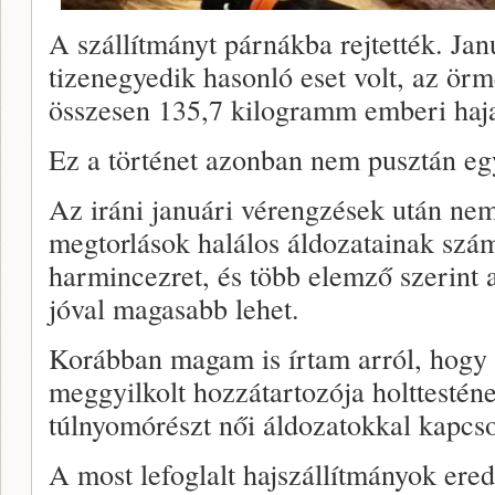
A szállítmányt párnákba rejtették. Jan
tizenegyedik hasonló eset volt, az ör
összesen 135,7 kilogramm emberi hajat
Ez a történet azonban nem pusztán e
Az iráni januári vérengzések után nem
megtorlások halálos áldozatainak szá
harmincezret, és több elemző szerint a
jóval magasabb lehet.
Korábban magam is írtam arról, hogy 
meggyilkolt hozzátartozója holttesténe
túlnyomórészt női áldozatokkal kapcso
A most lefoglalt hajszállítmányok erede