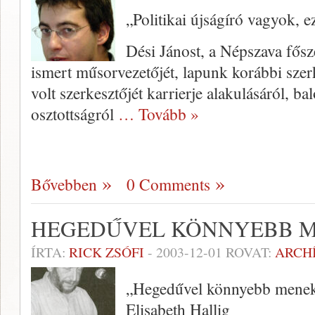
„Politikai újságíró vagyok,
Dési Jánost, a Népszava fősz
ismert műsorvezetőjét, lapunk korábbi szerk
volt szerkesztőjét karrierje alakulá­sáról, ba
osztottságról
… Tovább »
Bővebben
0 Comments
HEGEDŰVEL KÖNNYEBB 
ÍRTA:
RICK ZSÓFI
-
2003-12-01
ROVAT:
ARCH
„Hegedűvel könnyebb menek
Elisabeth Hallig