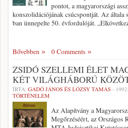
pontot, a magyarországi assz
konszolidációjának csúcspontját. Az általa
ban ünnepelte 50. évfordulóját. „Elkövetke
Bővebben
0 Comments
ZSIDÓ SZELLEMI ÉLET M
KÉT VILÁGHÁBORÚ KÖZÖ
ÍRTA:
GADÓ JÁNOS ÉS LÓZSY TAMÁS
-
1992
TÖRTÉNELEM
Az Alapítvány a Magyarorsz
Megőrzéséért, az Országos R
MTA Judaisztikai Kutatócso