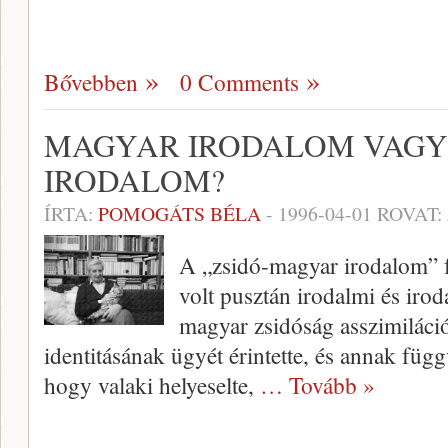
Bővebben
0 Comments
MAGYAR IRODALOM VAGY
IRODALOM?
ÍRTA:
POMOGÁTS BÉLA
-
1996-04-01
ROVAT:
A „zsidó-magyar irodalom” 
volt pusztán irodalmi és iro
magyar zsidóság asszimilációj
identitásának ügyét érintette, és annak füg
hogy valaki helyeselte,
… Tovább »