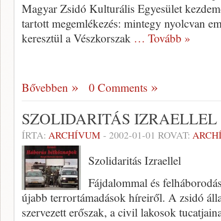
Magyar Zsi­dó Kulturális Egyesület kezdemé
tartott meg­emlékezés: mintegy nyolcvan emb
keresztül a Vész­korszak
… Tovább »
Bővebben
0 Comments
SZOLIDARITÁS IZRAELLEL
ÍRTA:
ARCHÍVUM
-
2002-01-01
ROVAT:
ARCH
Szolidaritás Izraellel
Fájdalommal és felháborodássa
újabb terrortámadások híreiről. A zsidó áll
szervezett erőszak, a civil lakosok tucatjai