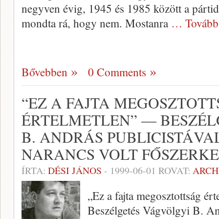
negyven évig, 1945 és 1985 között a pártid
mondta rá, hogy nem. Mostanra
… Tovább
Bővebben
0 Comments
“EZ A FAJTA MEGOSZTOT
ÉRTELMETLEN” — BESZÉL
B. ANDRÁS PUBLICISTÁVA
NARANCS VOLT FŐSZERKE
ÍRTA:
DÉSI JÁNOS
-
1999-06-01
ROVAT:
ARCH
„Ez a fajta megosztottság ért
Beszélgetés Vágvölgyi B. An