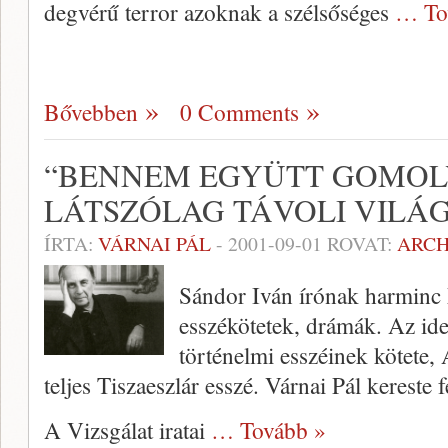
degvérű terror azoknak a szélsőséges
… To
Bővebben
0 Comments
“BENNEM EGYÜTT GOMO
LÁTSZÓLAG TÁVOLI VILÁ
ÍRTA:
VÁRNAI PÁL
-
2001-09-01
ROVAT:
ARC
Sándor Iván írónak harminc 
esszékötetek, drámák. Az ide
történelmi esszéinek kötete,
teljes Tiszaeszlár esszé. Várnai Pál kereste f
A Vizsgálat iratai
… Tovább »