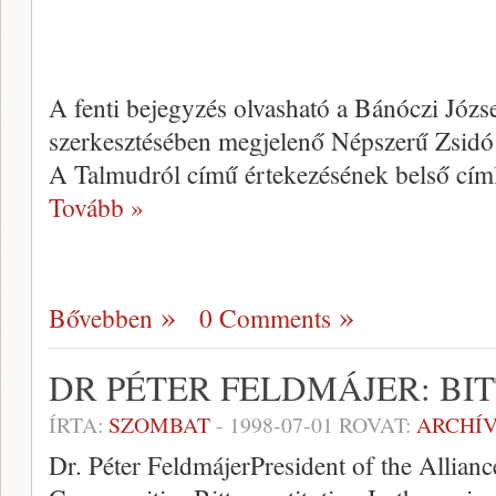
A fenti bejegyzés olvasható a Bánóczi Józs
szerkesztésé­ben megjelenő Népszerű Zsidó 
A Talmudról cí­mű értekezésének belső cím
Tovább »
Bővebben
0 Comments
DR PÉTER FELDMÁJER: BI
ÍRTA:
SZOMBAT
-
1998-07-01
ROVAT:
ARCHÍ
Dr. Péter FeldmájerPresident of the Allian