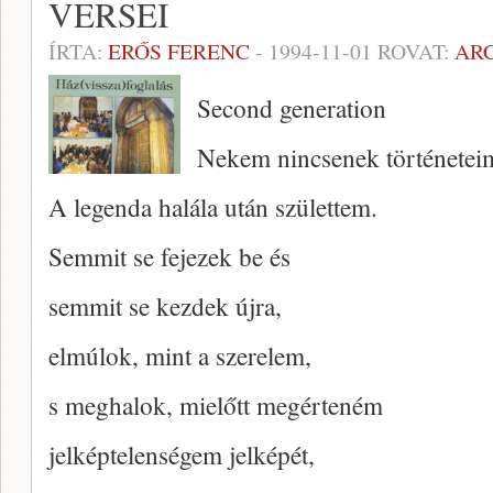
VERSEI
ÍRTA:
ERŐS FERENC
-
1994-11-01
ROVAT:
AR
Second generation
Nekem nincsenek történetei
A legenda halála után születtem.
Semmit se fejezek be és
semmit se kezdek újra,
elmúlok, mint a szerelem,
s meghalok, mielőtt megérteném
jelképtelenségem jelképét,