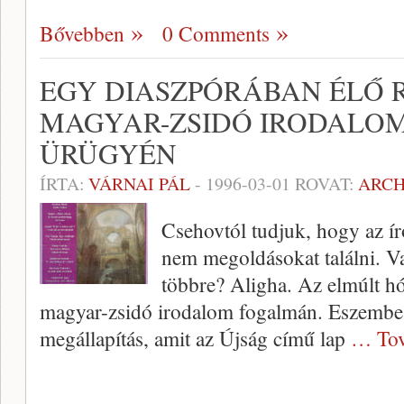
Bővebben
0 Comments
EGY DIASZPÓRÁBAN ÉLŐ R
MAGYAR-ZSIDÓ IRODALOM
ÜRÜGYÉN
ÍRTA:
VÁRNAI PÁL
-
1996-03-01
ROVAT:
ARC
Csehovtól tudjuk, hogy az író
nem megoldásokat találni. Vaj
többre? Aligha. Az elmúlt h
magyar-zsidó irodalom fogalmán. Eszembe j
megállapítás, amit az Újság cí­mű lap
… Tov