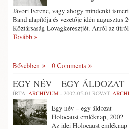
Jávori Ferenc, vagy ahogy mindenki ismer
Band alapítója és vezetője idén augusztus
Köztársaság Lovag­keresztjét. Arról az útró
Tovább »
Bővebben
0 Comments
EGY NÉV – EGY ÁLDOZAT
ÍRTA:
ARCHÍVUM
-
2002-05-01
ROVAT:
ARCH
Egy név – egy áldozat
Holocaust emléknap, 2002
Az idei Holocaust emléknap 