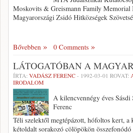
Moskovits & Greismann Family Memorial Fo
Magyarországi Zsidó Hitközségek Szövets
Bővebben
0 Comments
LÁTOGATÓBAN A MAGYAR 
ÍRTA:
VADÁSZ FERENC
-
1992-03-01
ROVAT:
IRODALOM
A kilencvennégy éves Sásdi 
Ferenc
Téli szelektől megtépázott, hófoltos kert, a 
kétoldalt sorakozó cölöpökön összefonódó 