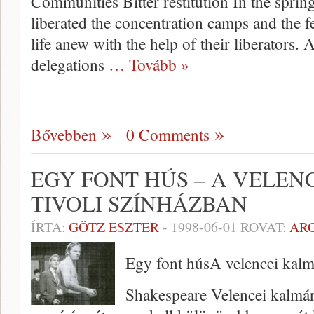
Communities Bitter restitution In the sprin
liberated the concentration camps and the 
life anew with the help of their liberators. 
delegations
… Tovább »
Bővebben
0 Comments
EGY FONT HÚS – A VELEN
TIVOLI SZÍNHÁZBAN
ÍRTA:
GÖTZ ESZTER
-
1998-06-01
ROVAT:
AR
Egy font húsA velencei kalm
Shakespeare Velencei kalmárj