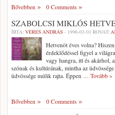
Bővebben
0 Comments
SZABOLCSI MIKLÓS HETV
ÍRTA:
VERES ANDRÁS
-
1996-03-01
ROVAT:
A
Hetvenöt éves volna? Hiszen
érdeklő­déssel figyel a világ
vagy hangra, itt és akárhol,
szónak és kultúrának, mintha az üdvös­sége
üdvössége múlik rajta. Éppen
… Tovább »
Bővebben
0 Comments