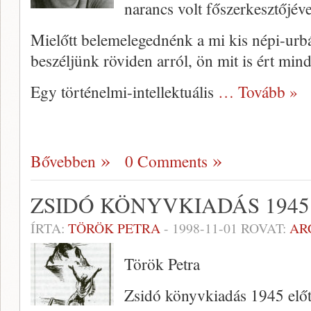
narancs volt főszerkesztőjéve
Mielőtt belemelegednénk a mi kis né­pi-urb
beszéljünk röviden arról, ön mit is ért min
Egy történelmi-intellektuális
… Tovább »
Bővebben
0 Comments
ZSIDÓ KÖNYVKIADÁS 1945
ÍRTA:
TÖRÖK PETRA
-
1998-11-01
ROVAT:
AR
Török Petra
Zsidó könyvkiadás 1945 előt