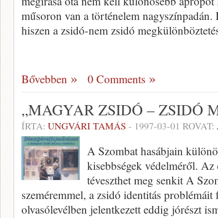
megírása óta nem kell különösebb apropót k
műsoron van a történelem nagyszínpadán. Há
hiszen a zsidó-nem zsidó megkülönbözteté
Bővebben
0 Comments
„MAGYAR ZSIDÓ – ZSIDÓ 
ÍRTA:
UNGVÁRI TAMÁS
-
1997-03-01
ROVAT:
A Szombat hasábjain különös 
kisebbségek védelméről. Az 
téveszthet meg senkit A Szo
szeméremmel, a zsidó identitás problé­máit 
olvasólevélben jelentkezett eddig jórészt ism