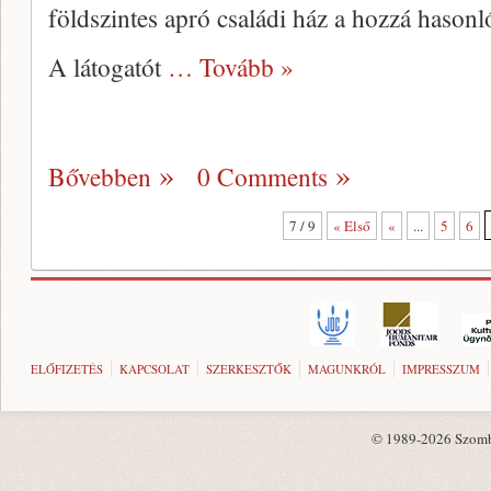
földszintes apró családi ház a hozzá haso
A látogatót
… Tovább »
Bővebben
0 Comments
7 / 9
« Első
«
...
5
6
ELŐFIZETÉS
KAPCSOLAT
SZERKESZTŐK
MAGUNKRÓL
IMPRESSZUM
© 1989-2026 Szombat