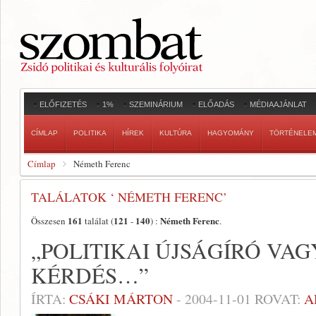
ELŐFIZETÉS
1%
SZEMINÁRIUM
ELŐADÁS
MÉDIAAJÁNLAT
CÍMLAP
POLITIKA
HÍREK
KULTÚRA
HAGYOMÁNY
TÖRTÉNELE
Címlap
Németh Ferenc
TALÁLATOK ‘ NÉMETH FERENC’
161
121
140
Németh Ferenc
Összesen
találat (
-
) :
.
„POLITIKAI ÚJSÁGÍRÓ VAG
KÉRDÉS…”
ÍRTA:
CSÁKI MÁRTON
-
2004-11-01
ROVAT:
A