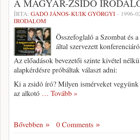
A MAGYAR-ZSIDÓ IRODAL
ÍRTA:
GADÓ JÁNOS-KUIK GYÖRGYI
-
1996-0
IRODALOM
Összefoglaló a Szombat és 
által szervezett konferenciáró
Az előadások bevezetői szinte kivétel nélk
alapkérdésre próbáltak választ adni:
Ki a zsidó író? Milyen ismérveket vegyünk
az alkotó
… Tovább »
Bővebben
0 Comments