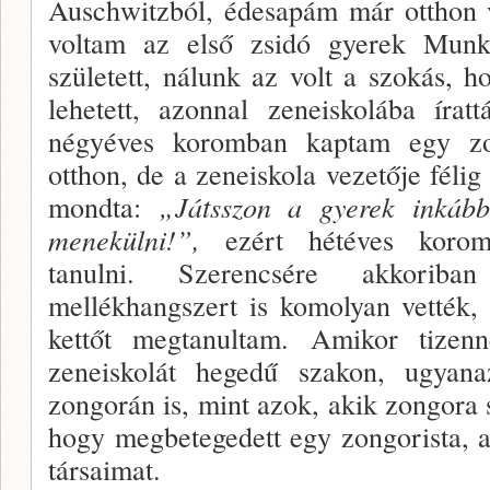
Auschwitzból, édesapám már otthon v
vol­tam az első zsidó gyerek Mun
született, nálunk az volt a szokás, 
lehetett, azonnal zeneiskolába íra
négyéves koromban kaptam egy zon
otthon, de a zeneiskola vezetője félig
mondta:
„
Játsszon a gyerek inkáb
menekülni!”,
ezért hétéves korom
tanulni. Szerencsére akkorib
mellékhangszert is komolyan vették,
kettőt megtanultam. Amikor ti­ze
zeneis­kolát hegedű szakon, ugyanaz
zongorán is, mint azok, akik zongora 
hogy megbetegedett egy zongorista, a
társaimat.