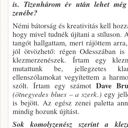
is. Tizenhá­rom év után lehet még
zenébe?
Némi bátorság és kreativitás kell hozz
hogy mivel tudnék újítani a stíluson. 
tangót hallgattam, mert rájöttem arr
jól ötvözhető: régen Odesszában is 
klezmerzenészek. Írtam egy klez
mutattunk be, jellegzetes klari
ellenszólamokat vegyítettem a harmon
Dave Br
szólt. Írtam egy számot
(ötnegyedes blues – a szerk.)
egy jel
is bejött. Az egész zenei paletta an
mindig hozunk újítást.
Sok komolyzenész szerint a kle