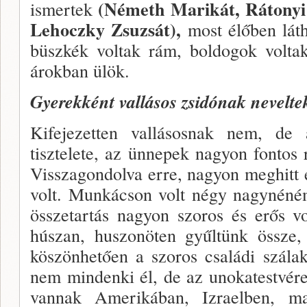
(Németh Mari­kát, Rátonyi
ismertek
Lehoczky Zsuzsát),
most élőben láth
büszkék vol­tak rám, boldogok volta
árokban ülök.
Gyerekként vallásos zsidónak nevel­te
Kifejezetten vallásosnak nem, de
tisztelete, az ünnepek nagyon fontos 
Visszagondolva erre, nagyon meghitt 
volt. Munkácson volt négy nagynéném
összetartás nagyon szoros és erős v
húszan, hu­szonöten gyűltünk össze,
kö­szönhetően a szoros családi szál
nem mindenki él, de az unokatestvérekk
vannak Amerikában, Izraelben, m