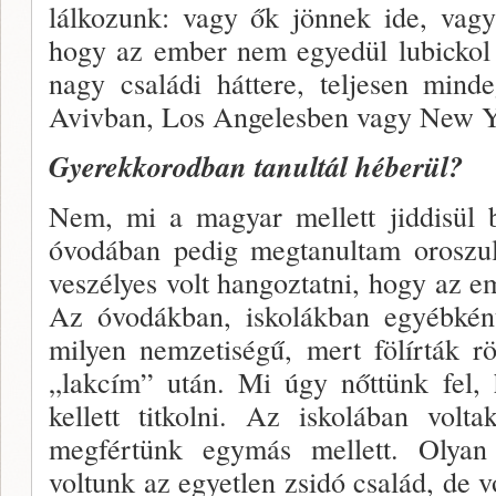
lálkozunk: vagy ők jönnek ide, vag
hogy az ember nem egyedül lubickol
nagy családi háttere, teljesen mind
Avivban, Los Angelesben vagy New Y
Gyerekkorodban tanultál héberül?
Nem, mi a magyar mellett jiddisül 
óvodában pedig megtanultam oroszul
veszélyes volt hangoztat­ni, hogy az em
Az óvodákban, iskolákban egyéb­kén
milyen nemzetiségű, mert fölírták r
„lakcím” után. Mi úgy nőttünk fel,
kellett titkolni. Az iskolában volt
megfértünk egy­más mellett. Olya
voltunk az egyetlen zsidó család, de vo