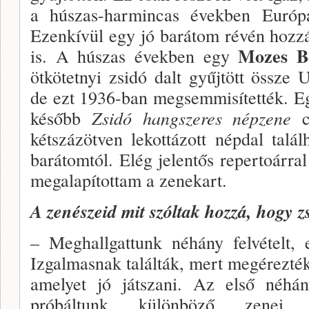
a húszas-harmincas években Európ
Ezenkívül egy jó barátom révén hozzá
Mozes B
is. A húszas években egy
ötkötetnyi zsidó dalt gyűjtött össze
de ezt 1936-ban megsemmisítették. E
később
Zsidó hangszeres népzene
kétszázötven lekottázott népdal tal
barátom­tól. Elég jelentős repertoárra
megalapítottam a zenekart.
A zenészeid mit szóltak hozzá, hogy z
– Meghallgattunk néhány felvételt, 
Izgalmasnak találták, mert megérezték
amelyet jó játszani. Az első néhán
próbál­tunk különböző zenei stí