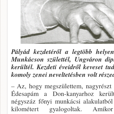
Pályád kezdetéről a legtöbb helye
Munkácson szü­lettél, Ungváron dip
kerültél. Kezdeti éveidről keve­set t
ko­moly zenei neveltetésben volt része
– Az, hogy megszülettem, nagyrészt 
Édesapám a Don-kanyarhoz került 
négyszáz főnyi munkácsi ala­kulatból
ki­lométert gyalogoltak. Amiko