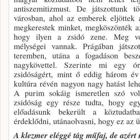
antisze­mitizmust. De játszottunk tö
városban, ahol az em­berek eljöttek 
megkerestek minket, megköszönték az
hogy ilyen a zsidó zene. Meg vo
mélységei vannak. Prágában ját­szo
teremben, utána a fogadáson beszél
nagykövettel. Szerinte mi egy ór
zsidóságért, mint ő eddig három év
kultúra révén nagyon nagy hatást leh
A purim sokáig ismeretlen szó vol
zsidóság egy része tudta, hogy eg
előadá­sunk bekerült a köztudat
érdeklődni, utánaolvasni, hogy ez az ü
A klezmer eléggé tág műfaj, de azér