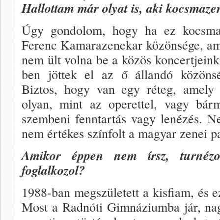
Hallottam már olyat is, aki kocsmaz
Úgy gondolom, hogy ha ez kocsma­
Ferenc Kama­razenekar közönsége, am
nem ült volna be a közös koncertjeinkr
ben jöttek el az ő állandó közönsé
Biztos, hogy van egy réteg, amely 
olyan, mint az operettel, vagy bárm
szembeni fenntartás vagy lenézés. 
nem értékes színfolt a magyar zenei pa
Amikor éppen nem írsz, turnézol
foglalkozol?
1988-ban megszületett a kisfiam, és 
Most a Radnóti Gimnáziumba jár, nag