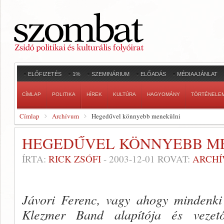
ELŐFIZETÉS
1%
SZEMINÁRIUM
ELŐADÁS
MÉDIAAJÁNLAT
CÍMLAP
POLITIKA
HÍREK
KULTÚRA
HAGYOMÁNY
TÖRTÉNELE
Címlap
Archívum
Hegedűvel könnyebb menekülni
HEGEDŰVEL KÖNNYEBB M
ÍRTA:
RICK ZSÓFI
-
2003-12-01
ROVAT:
ARCH
Jávori Ferenc, vagy ahogy mindenki
Klezmer Band alapítója és vezet