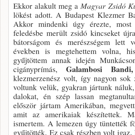
Ekkor alakult meg a
Magyar Zsidó Ku
lökést adott. A Budapest Klezmer Ba
Ak­kor mindenki úgy érezte, most
feledésbe merült zsidó kin­cseket új
bátorságom és merészségem lett v
években is megte­hettem volna, his
gyűjtöttem annak idején Munká­cson
Galambosi Band
cigányprímás,
klezmerzenész volt, így nagyon sok 
voltunk ve­lük, gyakran jártunk náluk,
dalokat, én szép lassan megtanul
először jártam Amerikában, megvett
amit az ameri­kaiak készítettek.
ismertem. A lemezen úgy tüntet­ték 
gyűjtöt­ték. Ez csak részben volt igaz