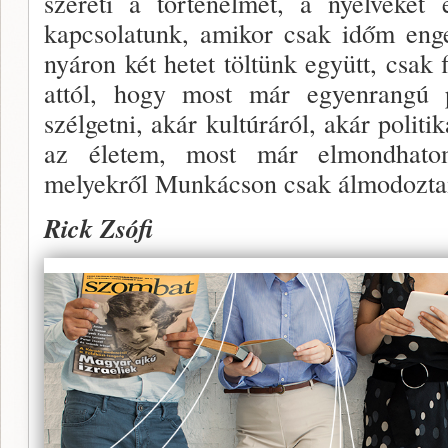
szereti a történelmet, a nyelveket
kapcsolatunk, amikor csak időm enge
nyáron két hetet töltünk együtt, csa
attól, hogy most már egyenrangú p
szélgetni, akár kultúráról, akár politiká
az életem, most már elmondhato
melyekről Munkácson csak álmodoztam
Rick Zsófi