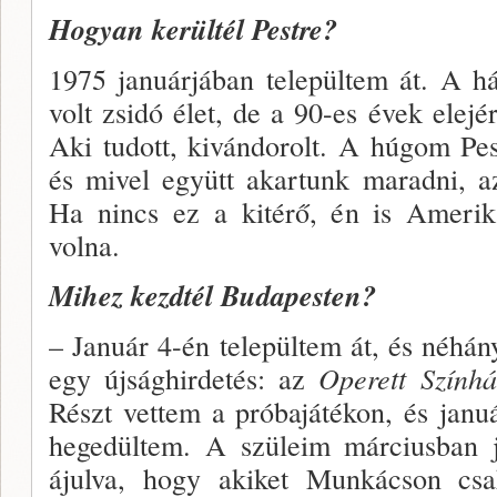
Hogyan kerültél Pestre?
1975 januárjában települtem át. A 
volt zsidó élet, de a 90-es évek elej
Aki tudott, kivándorolt. A húgom Pe
és mivel együtt akartunk maradni, az
Ha nincs ez a kitérő, én is Ameri
volna.
Mihez kezdtél Budapesten?
– Január 4-én települtem át, és né­h
egy új­sághirdetés: az
Operett Színhá
Részt vettem a pró­bajátékon, és jan
hegedültem. A szüleim március­ban j
ájulva, hogy akiket Munkácson csak 