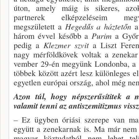
úton, amely má­ig is sikeres, az
partnerek elképzeléseim megva
megszületett a
He­gedűs a háztetőn
a
három évvel később a
Purim
a Győri
pedig a
Klezmer szvit
a Liszt Fere
nagy mérföldkövek vol­tak a zeneka
vember 29-én megyünk Londonba, a Q
többek kö­zött azért lesz különleges e
egyetlen európai ország, ahol még nem
Azon túl, hogy népszerűsítitek a m
valamit tenni az antiszemitizmus vissza
– Ez ügyben óriási szerepe van mag
együtt a zene­karnak is. Ma már nem 
magyar köztudatból nem le­het tel