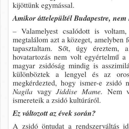
kijöttünk egymással.
Amikor áttelepültél Budapestre, nem h
– Valamelyest csalódott is voltam,
megtalálom azt a közeget, amelyben f
tapasztaltam. Sőt, úgy érez­tem, a
hovatarto­zás nem volt egyértelmű a
magyar zsidóság mindig is asszimil
különböztek a lengyel és az orosz
megkérdezted, hogy ismer-e zsidó 
Nagila
vagy
Jiddise Mame.
Nem vo
ismereteik a zsi­dó kultúráról.
Ez változott az évek során?
A zsidó öntudat a rendszerváltás ide