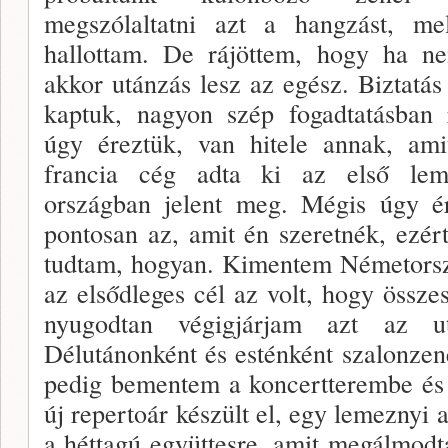
megszólaltatni azt a hangzást, m
hallottam. De rájöttem, hogy ha nem 
akkor utánzás lesz az egész. Biztatás 
kap­tuk, nagyon szép fogadtatásban r
úgy éreztük, van hitele annak, ami
francia cég adta ki az első leme
országban jelent meg. Mégis úgy 
pontosan az, amit én szeretnék, ezér
tudtam, hogyan. Kimentem Németorsz
az elsődleges cél az volt, hogy össze
nyugodtan végigjárjam azt az ut
Délutánon­ként és esténként szalonzené
pedig bementem a koncertterembe és í
új repertoár készült el, egy lemeznyi
a héttagú együttesre, amit megálmodt