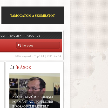
TÁMOGATOM A SZOMBATOT
IUM
ENGLISH
ABOUT US
2026. augusztus 7, péntek | 5786. Áv 24
ÚJ
ÍRÁSOK
A KÖVETKEZŐ JOBBOLDALI
KORMÁNY AZ LEGFELSŐBB
BÍRÓSÁG FÖLÉ RENDELT