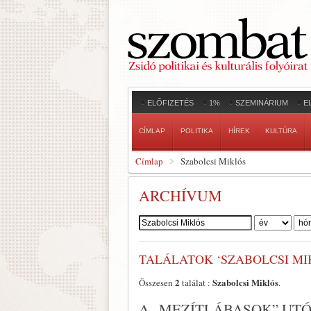
ELŐFIZETÉS
1%
SZEMINÁRIUM
E
CÍMLAP
POLITIKA
HÍREK
KULTÚRA
Címlap
Szabolcsi Miklós
ARCHÍVUM
Szerző:
TALÁLATOK ‘SZABOLCSI MI
2
Szabolcsi Miklós
Összesen
találat :
.
A „MEZÍTLÁBASOK” UTÓ