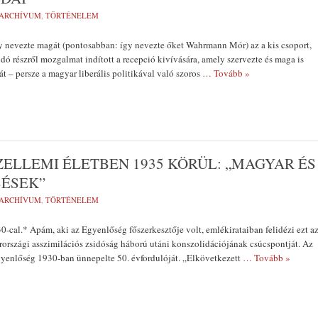
ARCHÍVUM
,
TÖRTÉNELEM
y nevezte magát (pontosabban: így nevezte őket Wahrmann Mór) az a kis csoport,
dó részről mozgalmat in­dított a recepció kivívására, amely szervezte és maga is
t – persze a magyar liberális poli­tikával való szoros
… Tovább »
ZELLEMI ÉLETBEN 1935 KÖRÜL: „MAGYAR ÉS
SÉSEK”
ARCHÍVUM
,
TÖRTÉNELEM
-cal.* Apám, aki az Egyenlőség főszerkesztője volt, emlékirataiban felidézi ezt a
rországi asszimilációs zsidóság háború utáni konszolidációjának csúcspontját. Az
Egyenlőség 1930-ban ünnepelte 50. évfordulóját. „Elkövetkezett
… Tovább »