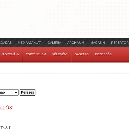
LŐADÁS
MÉDIAAJÁNLAT
GALÉRIA
ARCHÍVUM
MAGAZIN
REPERTÓR
HAGYOMÁNY
TÖRTÉNELEM
VÉLEMÉNY
GASZTRO
KÖZÖSSÉG
KLÓS’
DAI