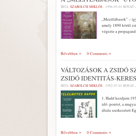
ÍRTA:
SZABOLCSI MIKLÓS
-
1996-03-01
ROVAT:
„Mezítlábasok” – íg
amely 1890 körül zsi
végezte a propa­gandá
Bővebben
0 Comments
VÁLTOZÁSOK A ZSIDÓ S
ZSIDÓ IDENTITÁS-KERE
ÍRTA:
SZABOLCSI MIKLÓS
-
1992-07-01
ROVAT:
1. Hadd kezdjem 1930
idő- pontot, a magya
általa szerkesztett 
Bővebben
0 Comments