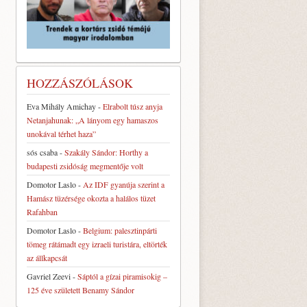
HOZZÁSZÓLÁSOK
Eva Mihály Amichay
-
Elrabolt túsz anyja
Netanjahunak: „A lányom egy hamaszos
unokával térhet haza”
sós csaba
-
Szakály Sándor: Horthy a
budapesti zsidóság megmentője volt
Domotor Laslo
-
Az IDF gyanúja szerint a
Hamász tüzérsége okozta a halálos tüzet
Rafahban
Domotor Laslo
-
Belgium: palesztinpárti
tömeg rátámadt egy izraeli turistára, eltörték
az állkapcsát
Gavriel Zeevi
-
Sáptól a gízai piramisokig –
125 éve született Benamy Sándor