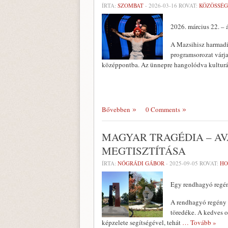
ÍRTA:
SZOMBAT
-
2026-03-16
ROVAT:
KÖZÖSSÉG
2026. március 22. – á
A Mazsihisz harmadi
programsorozat várja 
középpontba. Az ünnepre hangolódva kultur
Bővebben
0 Comments
MAGYAR TRAGÉDIA – AV
MEGTISZTÍTÁSA
ÍRTA:
NÓGRÁDI GÁBOR
-
2025-09-05
ROVAT:
HO
Egy rendhagyó regén
A rendhagyó regény a
töredéke. A kedves ol
képzelete segítségével, tehát
… Tovább »