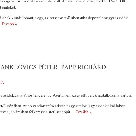
országi holokauszt 80. évfordulója alkalmából a Soában elpusztított 565 000
t emléket.
tásának kiindulópontja egy, az Auschwitz-Birkenauba deportált magyar zsidók
 Tovább »
JANKLOVICS PÉTER, PAPP RICHÁRD,
KA
 a zsidókkal a Vörös tengeren? / Azért, mert szégyellt velük mutatkozni a parton.”
t-Európában, zsidó vándortanító érkezett egy stetlbe (egy zsidók által lakott
zvén, a városban felkereste a stetl szabóját
… Tovább »