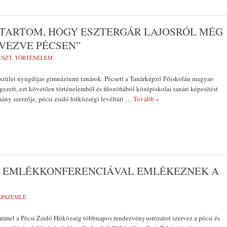
 TARTOM, HOGY ESZTERGÁR LAJOSRÓL MÉG
VEZVE PÉCSEN”
USZT
,
TÖRTÉNELEM
szülei nyugdíjas gimnáziumi tanárok. Pécsett a Tanárképző Főiskolán magyar-
ezett, ezt követően történelemből és filozófiából középiskolai tanári képesítést
ány szerzője, pécsi zsidó hitközségi levéltári
… Tovább »
L, EMLÉKKONFERENCIÁVAL EMLÉKEZNEK A
LAPSZEMLE
mmel a Pécsi Zsidó Hitközség többnapos rendezvénysorozatot szervez a pécsi és