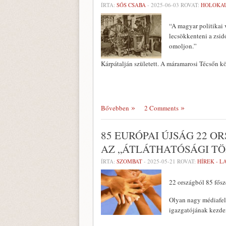
ÍRTA:
SÓS CSABA
-
2025-06-03
ROVAT:
HOLOKA
“A magyar politikai 
lecsökkenteni a zsid
omoljon.”
Kárpátalján született. A máramarosi Técsőn 
Bővebben
2 Comments
85 EURÓPAI ÚJSÁG 22 
AZ „ÁTLÁTHATÓSÁGI T
ÍRTA:
SZOMBAT
-
2025-05-21
ROVAT:
HÍREK - 
22 országból 85 fősz
Olyan nagy médiafel
igazgatójának kezdem