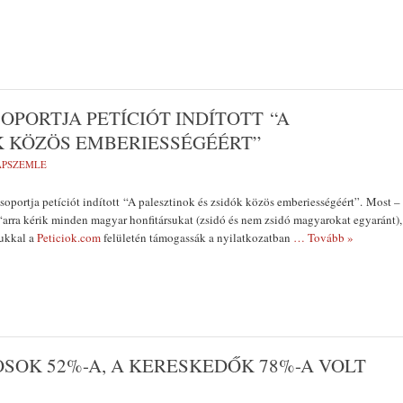
OPORTJA PETÍCIÓT INDÍTOTT “A
K KÖZÖS EMBERIESSÉGÉÉRT”
LAPSZEMLE
oportja petíciót indított “A palesztinok és zsidók közös emberiességéért”. Most –
arra kérik minden magyar honfitársukat (zsidó és nem zsidó magyarokat egyaránt),
sukkal a
Peticiok.com
felületén támogassák a nyilatkozatban
… Tovább »
OSOK 52%-A, A KERESKEDŐK 78%-A VOLT