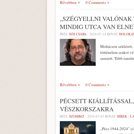
Bővebben
0 Comments
„SZÉGYELLNI VALÓNAK
MINDIG UTCA VAN ELNE
ÍRTA:
SÓS CSABA
-
2024-07-14
ROVAT:
HOLOKA
Mohácson született, 
történelem szakot vég
szerzett. Több tanulm
Bővebben
0 Comments
PÉCSETT KIÁLLÍTÁSSA
VÉSZKORSZAKRA
ÍRTA:
SZOMBAT
-
2024-07-03
ROVAT:
HÍREK - 
„Pécs 1944-2024” cí