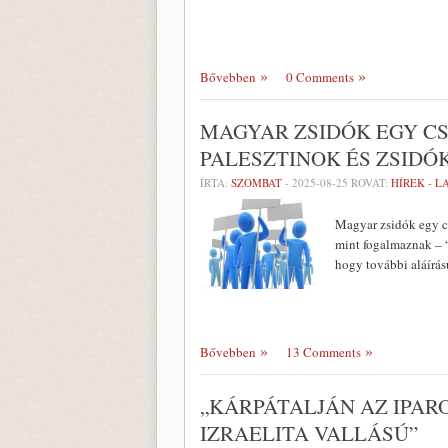
Bővebben
0 Comments
MAGYAR ZSIDÓK EGY CS
PALESZTINOK ÉS ZSIDÓ
ÍRTA:
SZOMBAT
-
2025-08-25
ROVAT:
HÍREK - 
Magyar zsidók egy cs
mint fogalmaznak – “
hogy további aláírá
Bővebben
13 Comments
„KÁRPÁTALJÁN AZ IPAR
IZRAELITA VALLÁSÚ”