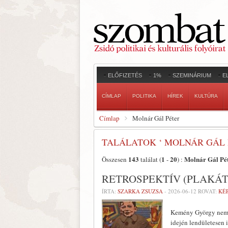
ELŐFIZETÉS
1%
SZEMINÁRIUM
E
CÍMLAP
POLITIKA
HÍREK
KULTÚRA
Címlap
Molnár Gál Péter
TALÁLATOK ‘ MOLNÁR GÁL 
143
1
20
Molnár Gál Pé
Összesen
találat (
-
) :
RETROSPEKTÍV (PLAKÁ
ÍRTA:
SZARKA ZSUZSA
-
2026-06-12
ROVAT:
KÉ
Kemény György nemze
idején lendületesen 