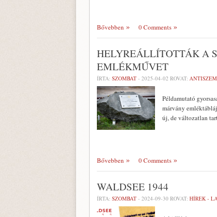
Bővebben
0 Comments
HELYREÁLLÍTOTTÁK A 
EMLÉKMŰVET
ÍRTA:
SZOMBAT
-
2025-04-02
ROVAT:
ANTISZEM
Példamutató gyorsasá
márvány emléktáblájá
új, de változatlan ta
Bővebben
0 Comments
WALDSEE 1944
ÍRTA:
SZOMBAT
-
2024-09-30
ROVAT:
HÍREK - 