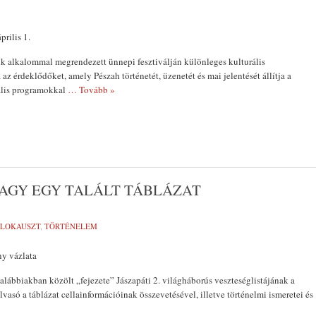
prilis 1.
k alkalommal megrendezett ünnepi fesztiválján különleges kulturális
az érdeklődőket, amely Pészah történetét, üzenetét és mai jelentését állítja a
ális programokkal
… Tovább »
AGY EGY TALÁLT TÁBLÁZAT
LOKAUSZT
,
TÖRTÉNELEM
y vázlata
lábbiakban közölt „fejezete” Jászapáti 2. világháborús veszteséglistájának a
vasó a táblázat cellainformációinak összevetésével, illetve történelmi ismeretei és