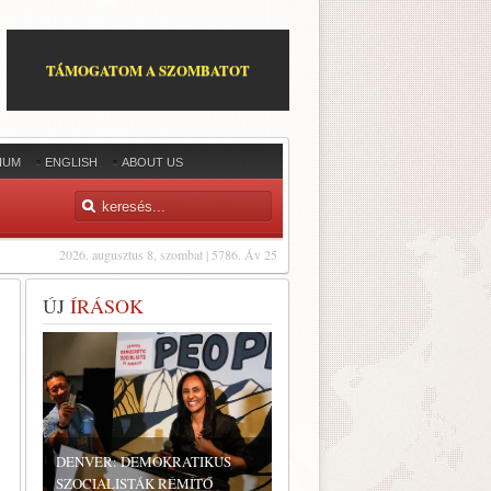
TÁMOGATOM A SZOMBATOT
IUM
ENGLISH
ABOUT US
2026. augusztus 8, szombat | 5786. Áv 25
ÚJ
ÍRÁSOK
DENVER: DEMOKRATIKUS
SZOCIALISTÁK RÉMÍTŐ