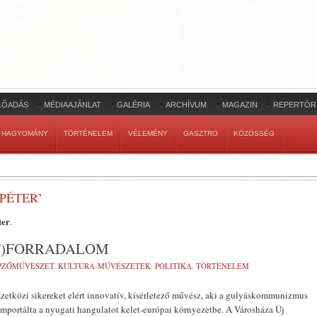
LŐADÁS
MÉDIAAJÁNLAT
GALÉRIA
ARCHÍVUM
MAGAZIN
REPERTÓR
HAGYOMÁNY
TÖRTÉNELEM
VÉLEMÉNY
GASZTRO
KÖZÖSSÉG
PÉTER’
ter
.
T)FORRADALOM
PZŐMŰVÉSZET
,
KULTÚRA-MŰVÉSZETEK
,
POLITIKA
,
TÖRTÉNELEM
tközi sikereket elért innovatív, kísérletező művész, aki a gulyáskommunizmus
importálta a nyugati hangulatot kelet-európai környezetbe. A Városháza Új