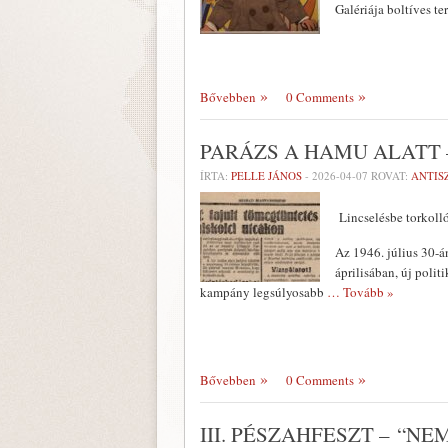
Galériája boltíves te
Bővebben
0 Comments
PARÁZS A HAMU ALATT 
ÍRTA:
PELLE JÁNOS
-
2026-04-07
ROVAT:
ANTIS
Lincselésbe torkoll
Az 1946. július 30-á
áprilisában, új polit
kampány legsúlyosabb
… Tovább »
Bővebben
0 Comments
III. PÉSZAHFESZT – “