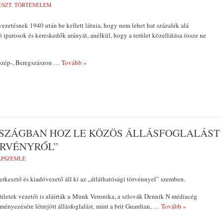
USZT
,
TÖRTÉNELEM
vezetésnek 1940 után be kellett látnia, hogy nem lehet hat százalék alá
ó iparosok és kereskedők arányát, anélkül, hogy a terület közellátása össze ne
közép-, Beregszászon
… Tovább »
ORSZÁGBAN HOZ LE KÖZÖS ÁLLÁSFOGLALÁST
ÖRVÉNYRŐL”
LAPSZEMLE
erkesztő és kiadóvezető áll ki az „átláthatósági törvénnyel” szemben.
ületek vezetői is aláírták a Munk Veronika, a szlovák Denník N médiacég
ényezésére létrejött állásfoglalást, mint a brit Guardian,
… Tovább »