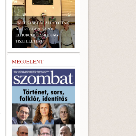
EMLÉKTÁBLÁT ÁLLÍTOTTAK
A KÖRÖSTARCSÁRÓL
ELHURCOLT ZSIDÓSÁG
TISZTELETÉRE
MEGJELENT