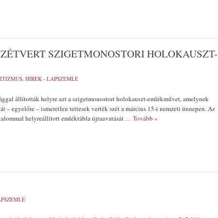
SZÉTVERT SZIGETMONOSTORI HOLOKAUSZT-
ITIZMUS
,
HÍREK - LAPSZEMLE
ggal állították helyre azt a szigetmonostori holokauszt-emlékművet, amelynek
t – egyelőre – ismeretlen tettesek verték szét a március 15-i nemzeti ünnepen. Az
rtalommal helyreállított emléktábla újraavatását
… Tovább »
LAPSZEMLE