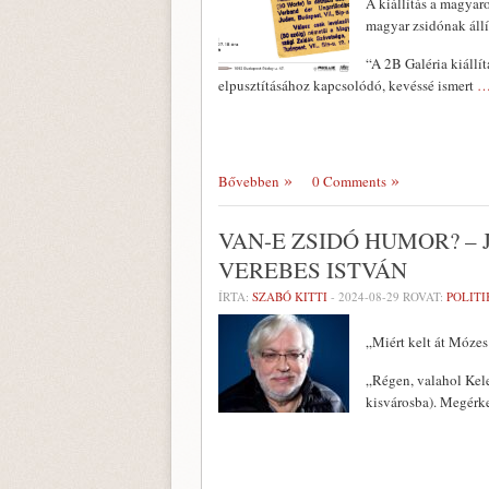
A kiállítás a magyar
magyar zsidónak állí
“A 2B Galéria kiállí
elpusztításához kapcsolódó, kevéssé ismert
…
Bővebben
0 Comments
VAN-E ZSIDÓ HUMOR? – 
VEREBES ISTVÁN
ÍRTA:
SZABÓ KITTI
-
2024-08-29
ROVAT:
POLITI
„Miért kelt át Mózes
„Régen, valahol Kele
kisvárosba). Megérke