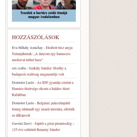
HOZZÁSZÓLÁSOK
Eva Mihály Amichay
-
Elrabolt túsz anyja
Netanjahunak: „A lányom egy hamaszos
unokával térhet haza”
sós csaba
-
Szakály Sándor: Horthy a
budapesti zsidóság megmentője volt
Domotor Laslo
-
Az IDF gyanúja szerint a
Hamász tüzérsége okozta a halálos tüzet
Rafahban
Domotor Laslo
-
Belgium: palesztinpárti
tömeg rátámadt egy izraeli turistára, eltörték
az állkapcsát
Gavriel Zeevi
-
Sáptól a gízai piramisokig –
125 éve született Benamy Sándor