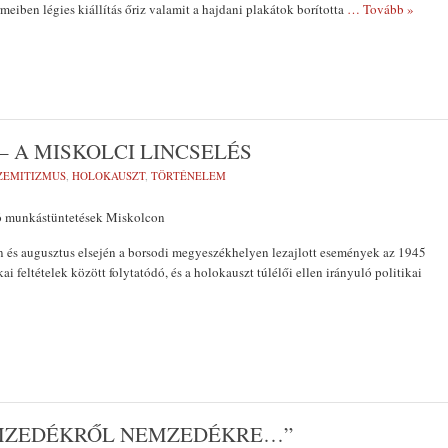
rmeiben légies kiállítás őriz valamit a hajdani plakátok borította
… Tovább »
– A MISKOLCI LINCSELÉS
ZEMITIZMUS
,
HOLOKAUSZT
,
TÖRTÉNELEM
ó munkástüntetések Miskolcon
n és augusztus elsején a borsodi megyeszékhelyen lezajlott események az 1945
ikai feltételek között folytatódó, és a holokauszt túlélői ellen irányuló politikai
NEMZEDÉKRŐL NEMZEDÉKRE…”