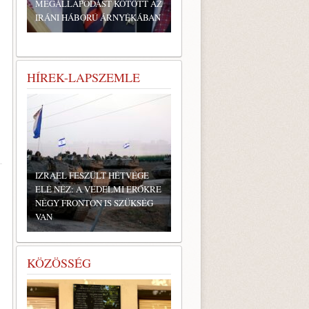
MEGÁLLAPODÁST KÖTÖTT AZ
IRÁNI HÁBORÚ ÁRNYÉKÁBAN
HÍREK-LAPSZEMLE
IZRAEL FESZÜLT HÉTVÉGE
ELÉ NÉZ: A VÉDELMI ERŐKRE
NÉGY FRONTON IS SZÜKSÉG
VAN
KÖZÖSSÉG