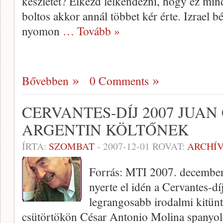
készletet? Elkezd lelkendezni, hogy ez m
boltos akkor annál többet kér érte. Izrael bé
nyomon
… Tovább »
Bővebben
0 Comments
CERVANTES-DÍJ 2007 JUA
ARGENTIN KÖLTŐNEK
ÍRTA:
SZOMBAT
-
2007-12-01
ROVAT:
ARCHÍ
Forrás: MTI 2007. december
nyerte el idén a Cervantes-dí
legrangosabb irodalmi kitünte
csütörtökön César Antonio Molina spanyo