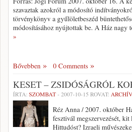
Forrás: Jogi Fórum 2007. október 16. A ké
szavaztak azokról a módosító indítványokró
törvénykönyv a gyűlöletbeszéd büntethető
módosításához nyújtottak be. A Ház nagy 
»
Bővebben
0 Comments
KESET – ZSIDÓSÁGRÓL K
ÍRTA:
SZOMBAT
-
2007-10-15
ROVAT:
ARCHÍ
Réz Anna / 2007. október H
fesztivál megszervezését, kit
Hittudóst? Izraeli művészek