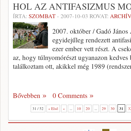
HOL AZ ANTIFASIZMUS M
ÍRTA:
SZOMBAT
-
2007-10-03
ROVAT:
ARCHÍ
2007. október / Gadó János
egyidejűleg rendezett antifas
ezer ember vett részt. A cse
az, hogy túlnyomórészt ugyanazon kedves 
találkoztam ott, akikkel még 1989 (rendsze
Bővebben
0 Comments
31
31 / 52
« Első
«
...
10
20
...
29
30
3