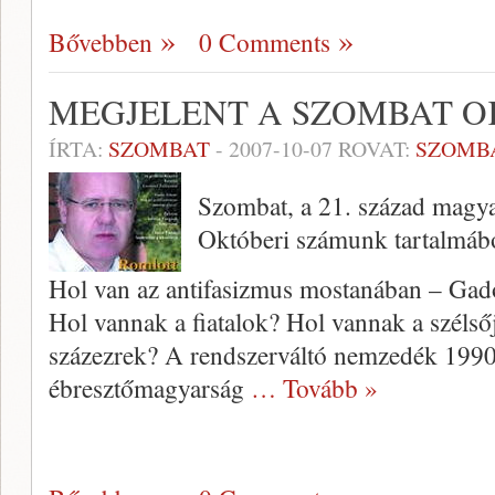
Bővebben
0 Comments
MEGJELENT A SZOMBAT O
ÍRTA:
SZOMBAT
-
2007-10-07
ROVAT:
SZOMB
Szombat, a 21. század magyar
Októberi számunk tartalmáb
Hol van az antifasizmus mostanában – Gadó
Hol vannak a fiatalok? Hol vannak a szélsőjo
százezrek? A rendszerváltó nemzedék 1990
ébresztőmagyarság
… Tovább »