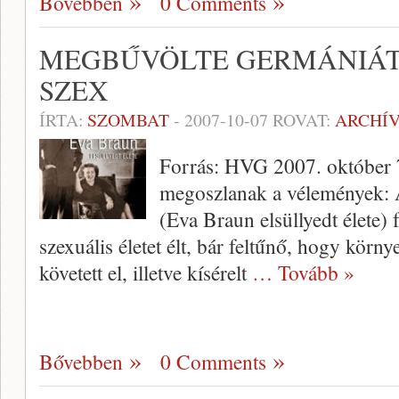
Bővebben
0 Comments
MEGBŰVÖLTE GERMÁNIÁT 
SZEX
ÍRTA:
SZOMBAT
-
2007-10-07
ROVAT:
ARCHÍ
Forrás: HVG 2007. október 7.
megoszlanak a vélemények: 
(Eva Braun elsüllyedt élete) f
szexuális életet élt, bár feltűnő, hogy körn
követett el, illetve kísérelt
… Tovább »
Bővebben
0 Comments