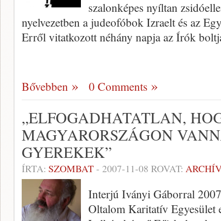
szalonképes nyíltan zsidóelle
nyelvezetben a judeofóbok Izraelt és az Eg
Erről vitatkozott néhány napja az Írók bol
Bővebben
0 Comments
„ELFOGADHATATLAN, HO
MAGYARORSZÁGON VANN
GYEREKEK”
ÍRTA:
SZOMBAT
-
2007-11-08
ROVAT:
ARCHÍ
Interjú Iványi Gáborral 200
Oltalom Karitatív Egyesület 