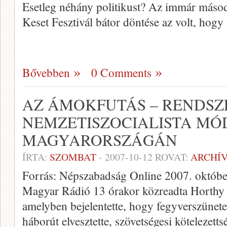
Esetleg néhány politikust? Az immár más
Keset Fesztivál bátor döntése az volt, hog
Bővebben
0 Comments
AZ ÁMOKFUTÁS – RENDSZ
NEMZETISZOCIALISTA MÓ
MAGYARORSZÁGÁN
ÍRTA:
SZOMBAT
-
2007-10-12
ROVAT:
ARCHÍ
Forrás: Népszabadság Online 2007. októbe
Magyar Rádió 13 órakor közreadta Horthy 
amelyben bejelentette, hogy fegyverszünete
háborút elvesztette, szövetségesi kötelezett