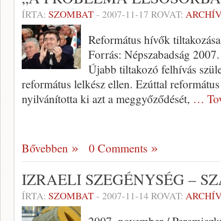
ÍRTA:
SZOMBAT
-
2007-11-17
ROVAT:
ARCHÍ
Református hívők tiltakozása
Forrás: Népszabadság 2007.
Újabb tiltakozó felhívás szül
református lelkész ellen. Ezúttal reformátu
nyilvánította ki azt a meggyőződését,
… To
Bővebben
0 Comments
IZRAELI SZEGÉNYSÉG – S
ÍRTA:
SZOMBAT
-
2007-11-14
ROVAT:
ARCHÍ