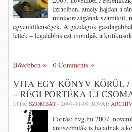
2007. november / Peremiczky
Izraelben, amely hajdan a tá
mintaországának számított, m
egyenlőtlenségek. A gazdagok gazdagabba
lettek – legalábbis ezt mondják a kriti
Bővebben
0 Comments
VITA EGY KÖNYV KÖRÜL /
– RÉGI PORTÉKA ÚJ CSO
ÍRTA:
SZOMBAT
-
2007-11-09
ROVAT:
ARCHÍ
Forrás: hvg.hu 2007. novemb
antiszemiták is haladnak a k