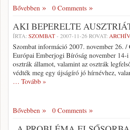
Bővebben
0 Comments
AKI BEPERELTE AUSZTRIÁ
ÍRTA:
SZOMBAT
-
2007-11-26
ROVAT:
ARCHÍ
Szombat információ 2007. november 26. / 
Európai Emberjogi Bíróság november 14-i ít
osztrák államot, valamint az osztrák legfe
védték meg egy újságíró jó hírnévhez, vala
… Tovább »
Bővebben
0 Comments
„A PROBLÉMA ELSŐSORBA