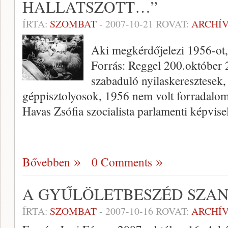
HALLATSZOTT…”
ÍRTA:
SZOMBAT
-
2007-10-21
ROVAT:
ARCHÍ
Aki megkérdőjelezi 1956-ot,
Forrás: Reggel 200.október 
szabaduló nyilaskeresztesek,
géppisztolyosok, 1956 nem volt forradalo
Havas Zsófia szocialista parlamenti képvis
Bővebben
0 Comments
A GYŰLÖLETBESZÉD SZA
ÍRTA:
SZOMBAT
-
2007-10-16
ROVAT:
ARCHÍ