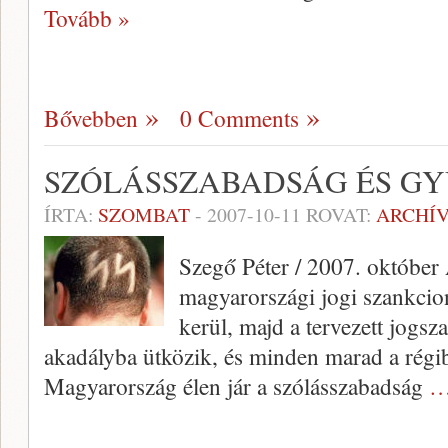
Tovább »
Bővebben
0 Comments
SZÓLÁSSZABADSÁG ÉS G
ÍRTA:
SZOMBAT
-
2007-10-11
ROVAT:
ARCHÍ
Szegő Péter / 2007. október
magyarországi jogi szankcion
kerül, majd a tervezett jogs
akadályba ütközik, és minden marad a rég
Magyarország élen jár a szólásszabadság
…