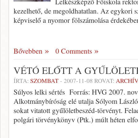
Lelkészképző Főiskola rektor
kezelhető, de megoldhatatlan. Az egykori 
képviselő a nyomor fölszámolása érdekéb
Bővebben
0 Comments
VÉTÓ ELŐTT A GYŰLÖLET
ÍRTA:
SZOMBAT
-
2007-11-08
ROVAT:
ARCHÍ
Súlyos lelki sértés Forrás: HVG 2007. no
Alkotmánybíróság elé utalja Sólyom László 
sokat vitatott gyűlöletbeszéd-törvényt. Fel
polgári törvénykönyv (Ptk.) múlt héten elf