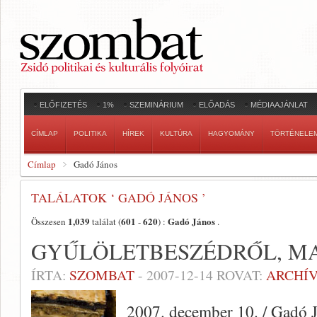
ELŐFIZETÉS
1%
SZEMINÁRIUM
ELŐADÁS
MÉDIAAJÁNLAT
CÍMLAP
POLITIKA
HÍREK
KULTÚRA
HAGYOMÁNY
TÖRTÉNELE
Címlap
Gadó János
TALÁLATOK ‘ GADÓ JÁNOS ’
1,039
601
620
Gadó János
Összesen
találat (
-
) :
.
GYŰLÖLETBESZÉDRŐL, MA
ÍRTA:
SZOMBAT
-
2007-12-14
ROVAT:
ARCHÍ
2007. december 10. / Gadó 