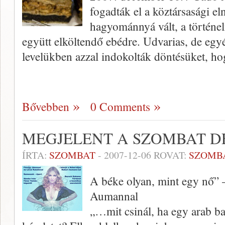
fogadták el a köztársasági e
hagyománnyá vált, a történe
együtt elköltendő ebédre. Udvarias, de egy
levelükben azzal indokolták döntésüket, h
Bővebben
0 Comments
MEGJELENT A SZOMBAT D
ÍRTA:
SZOMBAT
-
2007-12-06
ROVAT:
SZOMB
A béke olyan, mint egy nő” –
Aumannal
„…mit csinál, ha egy arab b