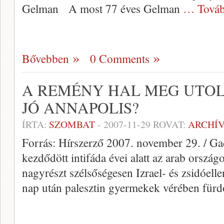
Gelman A most 77 éves Gelman
… Továb
Bővebben
0 Comments
A REMÉNY HAL MEG UTOL
JÓ ANNAPOLIS?
ÍRTA:
SZOMBAT
-
2007-11-29
ROVAT:
ARCHÍ
Forrás: Hírszerző 2007. november 29. / G
kezdődött intifáda évei alatt az arab ország
nagyrészt szélsőségesen Izrael- és zsidóell
nap után palesztin gyermekek vérében fürd