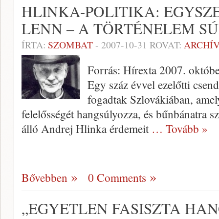
HLINKA-POLITIKA: EGYSZ
LENN – A TÖRTÉNELEM S
ÍRTA:
SZOMBAT
-
2007-10-31
ROVAT:
ARCHÍ
Forrás: Hírexta 2007. októbe
Egy száz évvel ezelőtti csen
fogadtak Szlovákiában, amel
felelősségét hangsúlyozza, és bűnbánatra szó
álló Andrej Hlinka érdemeit
… Tovább »
Bővebben
0 Comments
„EGYETLEN FASISZTA HA