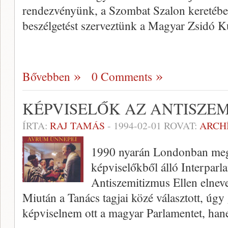
rendezvényünk, a Szombat Szalon keretében
beszélgetést szerveztünk a Magyar Zsidó K
Bővebben
0 Comments
KÉPVISELŐK AZ ANTISZEM
ÍRTA:
RAJ TAMÁS
-
1994-02-01
ROVAT:
ARCH
1990 nyarán Londonban megal
képviselőkből álló Interparl
Antiszemitizmus Ellen elnev
Miután a Tanács tagjai közé választott, úg
képviselnem ott a magyar Parlamen­tet, ha