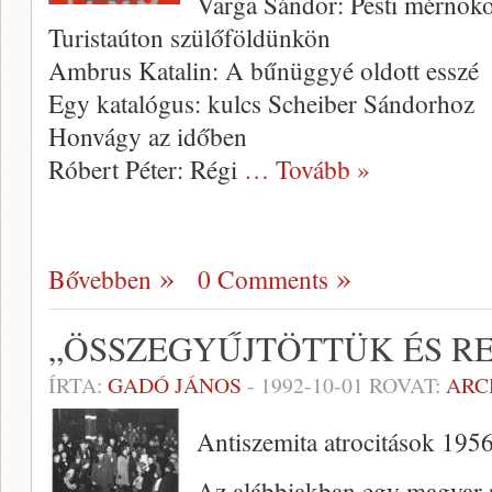
Varga Sándor: Pesti mérnökök
Turistaúton szülőföldünkön
Ambrus Katalin: A bűnüggyé oldott esszé
Egy katalógus: kulcs Scheiber Sándorhoz
Honvágy az időben
Róbert Péter: Régi
… Tovább »
Bővebben
0 Comments
„ÖSSZEGYŰJTÖTTÜK ÉS R
ÍRTA:
GADÓ JÁNOS
-
1992-10-01
ROVAT:
ARC
Antiszemita atrocitások 195
Az alábbiakban egy magyar 