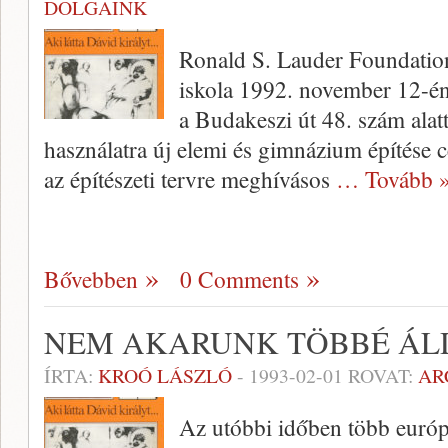
DOLGAINK
Ronald S. Lauder Foundation 
iskola 1992. november 12-é
a Budakeszi út 48. szám alatt
használatra új elemi és gimnázium építése c
az építészeti tervre meghívásos
… Tovább 
Bővebben
0 Comments
NEM AKARUNK TÖBBÉ ÁL
ÍRTA:
KROÓ LÁSZLÓ
-
1993-02-01
ROVAT:
AR
Az utóbbi időben több európ