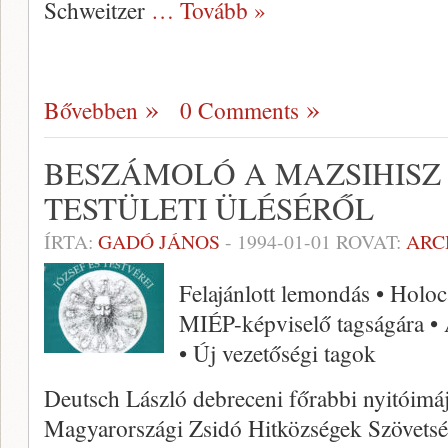
Schweitzer
… Tovább »
Bővebben
0 Comments
BESZÁMOLÓ A MAZSIHISZ 
TESTÜLETI ÜLÉSÉRŐL
ÍRTA:
GADÓ JÁNOS
-
1994-01-01
ROVAT:
ARC
Felajánlott lemondás • Holocaust
MIÉP-képviselő tagságára • A
• Új vezetőségi tagok
Deutsch László debreceni főrabbi nyitóimáj
Magyarországi Zsidó Hitközségek Szövets