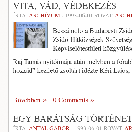
VITA, VÁD, VÉDEKEZÉS
ÍRTA:
ARCHÍVUM
-
1993-06-01
ROVAT:
ARCH
Beszámoló a Budapesti Zsid
Zsidó Hitközségek Szövetség
Képviselőtestületi közgyűlés
Raj Tamás nyitóimája után melyben a főrab
hozzád” kezdetű zsoltárt idézte Kéri Lajos,
Bővebben
0 Comments
EGY BARÁTSÁG TÖRTÉNE
ÍRTA:
ANTAL GÁBOR
-
1993-06-01
ROVAT:
A