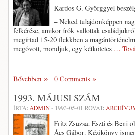
Kardos G. Györggyel beszél
– Neked tulajdonképpen nagy
felkérése, amikor írók vallottak családjukró
megírtad 15-20 flekkben a magántörténelme
megóvott, mondjuk, egy kétkötetes
… Tová
Bővebben
0 Comments
1993. MÁJUSI SZÁM
ÍRTA:
ADMIN
-
1993-05-01
ROVAT:
ARCHÍVU
Fritz Zsuzsa: Eszti és Beni o
Ács Gábor: Kézikönyv ismer