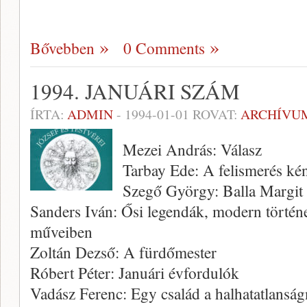
Bővebben
0 Comments
1994. JANUÁRI SZÁM
ÍRTA:
ADMIN
-
1994-01-01
ROVAT:
ARCHÍVU
Mezei András: Válasz
Tarbay Ede: A felismerés ké
Szegő György: Balla Margit 
Sanders Iván: Ősi legendák, modern történ
műveiben
Zoltán Dezső: A fürdőmester
Róbert Péter: Januári évfordulók
Vadász Ferenc: Egy család a halhatatlans