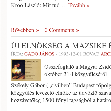
Kroó László: Mit tud
… Tovább »
Bővebben
0 Comments
ÚJ ELNÖKSÉG A MAZSIKE 
ÍRTA:
GADÓ JÁNOS
-
1993-12-01
ROVAT:
ARC
Összefoglaló a Magyar Zsidó
október 31-i közgyűléséről
Székely Gábor („civilben” Budapest főpolgá
közgyűlés levezető elnöke az üdvözlő szava
hozzávetőleg 1500 főnyi tagságból a határ