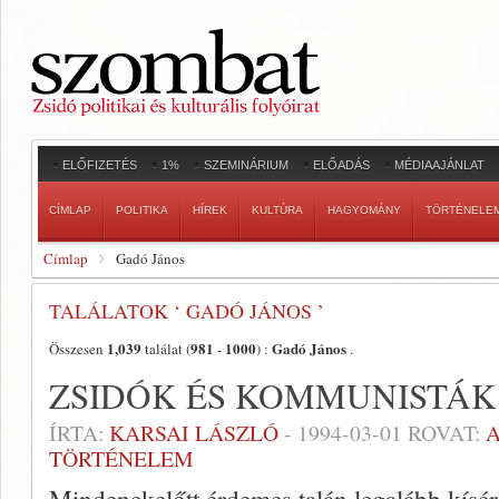
ELŐFIZETÉS
1%
SZEMINÁRIUM
ELŐADÁS
MÉDIAAJÁNLAT
CÍMLAP
POLITIKA
HÍREK
KULTÚRA
HAGYOMÁNY
TÖRTÉNELE
Címlap
Gadó János
TALÁLATOK ‘ GADÓ JÁNOS ’
1,039
981
1000
Gadó János
Összesen
találat (
-
) :
.
ZSIDÓK ÉS KOMMUNISTÁK
ÍRTA:
KARSAI LÁSZLÓ
-
1994-03-01
ROVAT:
TÖRTÉNELEM