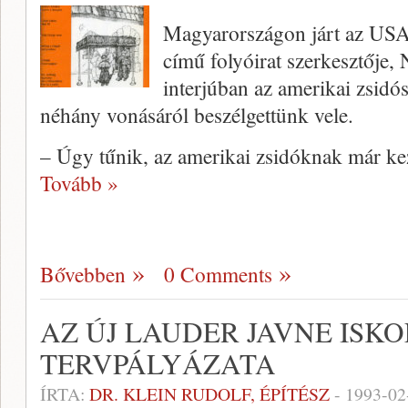
Magyarországon járt az US
című folyóirat szerkesztője,
interjúban az amerikai zsidós
néhány vonásáról beszélgettünk vele.
– Úgy tűnik, az amerikai zsidóknak már kez
Tovább »
Bővebben
0 Comments
AZ ÚJ LAUDER JAVNE ISK
TERVPÁLYÁZATA
ÍRTA:
DR. KLEIN RUDOLF, ÉPÍTÉSZ
-
1993-02