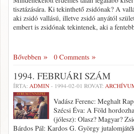
Mindenekelőtt érdemes talán legalább kísér
tisztázására. Ki tekinthető zsidónak? A val
aki zsidó vallású, illetve zsidó anyától szül
embert is zsidónak tekintenek, aki a fent
Bővebben
0 Comments
1994. FEBRUÁRI SZÁM
ÍRTA:
ADMIN
-
1994-02-01
ROVAT:
ARCHÍVU
Vadász Ferenc: Meghalt Rap
Szécsi Éva: A Föld hordozh
(jólesz): Olasz? Magyar? Zs
Bárdos Pál: Kardos G. György jutalomjáté