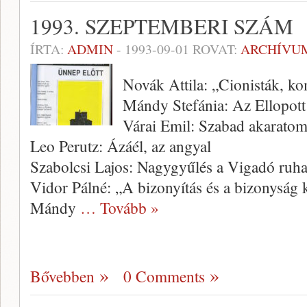
1993. SZEPTEMBERI SZÁM
ÍRTA:
ADMIN
-
1993-09-01
ROVAT:
ARCHÍVU
Novák Attila: „Cionisták, k
Mándy Stefánia: Az Ellopot
Várai Emil: Szabad akarat
Leo Perutz: Ázáél, az angyal
Szabolcsi Lajos: Nagygyűlés a Vigadó ruh
Vidor Pálné: „A bizonyítás és a bizonysá
Mándy
… Tovább »
Bővebben
0 Comments