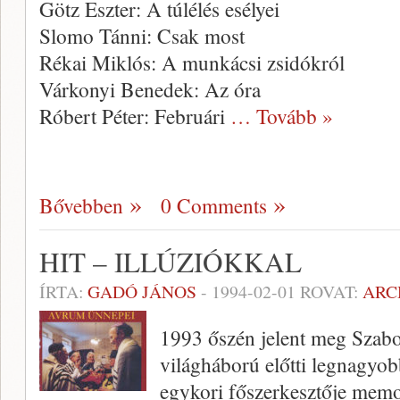
Götz Eszter: A túlélés esélyei
Slomo Tánni: Csak most
Rékai Miklós: A munkácsi zsidókról
Várkonyi Benedek: Az óra
Róbert Péter: Februári
… Tovább »
Bővebben
0 Comments
HIT – ILLÚZIÓKKAL
ÍRTA:
GADÓ JÁNOS
-
1994-02-01
ROVAT:
ARC
1993 őszén jelent meg Szabol
világháború előtti legnagyo
egykori főszerkesztője mem