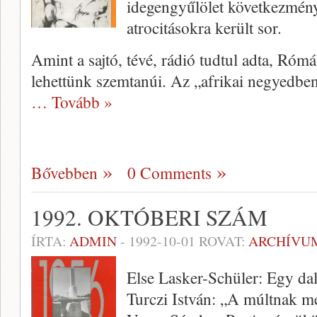
idegengyűlölet következmény
atrocitásokra került sor.
Amint a sajtó, tévé, rádió tudtul adta, Róm
lehettünk szemtanúi. Az „afrikai negyedbe
… Tovább »
Bővebben
0 Comments
1992. OKTÓBERI SZÁM
ÍRTA:
ADMIN
-
1992-10-01
ROVAT:
ARCHÍVU
Else Lasker-Schüler: Egy da
Turczi István: „A múltnak