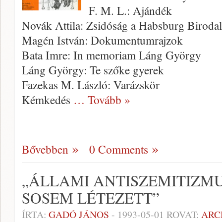
F. M. L.: Ajándék
Novák Attila: Zsidóság a Habsburg Birod
Magén István: Dokumentumrajzok
Bata Imre: In memoriam Láng György
Láng György: Te szőke gyerek
Fazekas M. László: Varázskör
Kémkedés
… Tovább »
Bővebben
0 Comments
„ÁLLAMI ANTISZEMITIZMU
SOSEM LÉTEZETT”
ÍRTA:
GADÓ JÁNOS
-
1993-05-01
ROVAT:
ARC