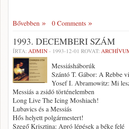
Bővebben
0 Comments
1993. DECEMBERI SZÁM
ÍRTA:
ADMIN
-
1993-12-01
ROVAT:
ARCHÍVU
Messiásháborúk
Szántó T. Gábor: A Rebbe v
Yosef I. Abramowitz: Mi les
Messiás a zsidó történelemben
Long Live The Icing Moshiach!
Lubavics és a Messiás
Hős helyett polgármestert!
Szegő Krisztina: Apró lépések a béke felé