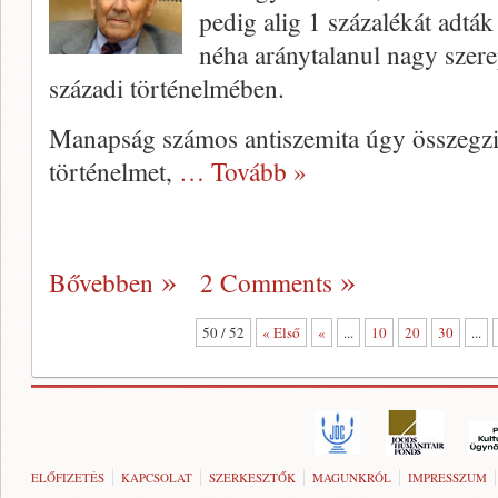
pedig alig 1 százalékát adták
néha aránytalanul nagy szere
századi történelmében.
Manapság számos antiszemita úgy összegzi
történelmet,
… Tovább »
Bővebben
2 Comments
50 / 52
« Első
«
...
10
20
30
...
ELŐFIZETÉS
KAPCSOLAT
SZERKESZTŐK
MAGUNKRÓL
IMPRESSZUM