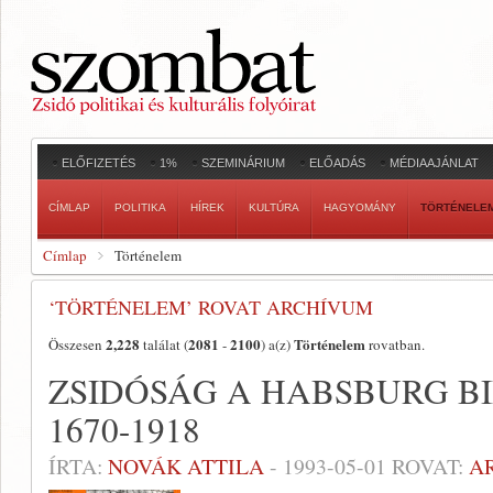
ELŐFIZETÉS
1%
SZEMINÁRIUM
ELŐADÁS
MÉDIAAJÁNLAT
CÍMLAP
POLITIKA
HÍREK
KULTÚRA
HAGYOMÁNY
TÖRTÉNELE
Címlap
Történelem
‘TÖRTÉNELEM’ ROVAT ARCHÍVUM
2,228
2081
2100
Történelem
Összesen
találat (
-
) a(z)
rovatban.
ZSIDÓSÁG A HABSBURG 
1670-1918
ÍRTA:
NOVÁK ATTILA
-
1993-05-01
ROVAT:
A