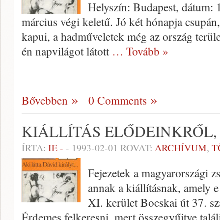
Helyszín: Budapest, dátum: 1
március végi keletű. Jó két hónapja csupán, 
kapui, a hadműveletek még az ország terüle
én napvilágot látott
… Tovább »
Bővebben
0 Comments
KIÁLLÍTÁS ELŐDEINKRŐL
ÍRTA:
IE -
-
1993-02-01
ROVAT:
ARCHÍVUM
,
T
Fejezetek a magyarországi zs
annak a kiállításnak, amely 
XI. kerület Bocskai út 37. s
Érdemes felkeresni, mert összegyűjtve talá