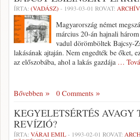
ÍRTA:
(VADÁSZ)
-
1993-03-01
ROVAT:
ARCHÍ
Magyarország német megszál
március 20-án hajnali három
vadul dörömböltek Bajcsy-Zs
lakásának ajtaján. Nem engedték be őket, ezé
az előszobába, ahol a lakás gazdája
… Tová
Bővebben
0 Comments
KEGYELETSÉRTÉS AVAGY 
REVÍZIÓ?
ÍRTA:
VÁRAI EMIL
-
1993-02-01
ROVAT:
ARC