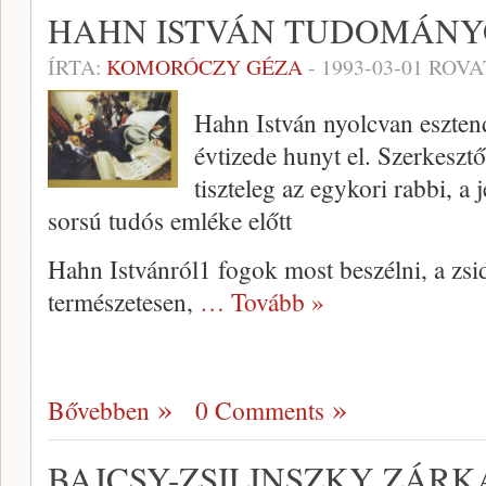
HAHN ISTVÁN TUDOMÁNY
ÍRTA:
KOMORÓCZY GÉZA
-
1993-03-01
ROVA
Hahn István nyolcvan esztende
évtizede hunyt el. Szerkesztő
tiszteleg az egykori rabbi, a
sorsú tudós emléke előtt
Hahn Istvánról1 fogok most beszélni, a zsi
természetesen,
… Tovább »
Bővebben
0 Comments
BAJCSY-ZSILINSZKY ZÁRK