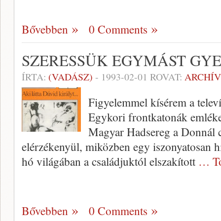
Bővebben
0 Comments
SZERESSÜK EGYMÁST GY
ÍRTA:
(VADÁSZ)
-
1993-02-01
ROVAT:
ARCHÍ
Figyelemmel kísérem a telev
Egykori frontkatonák emléke
Magyar Hadsereg a Donnál c
elérzékenyül, miközben egy iszonyatosan hi
hó világában a családjuktól elszakított
… To
Bővebben
0 Comments