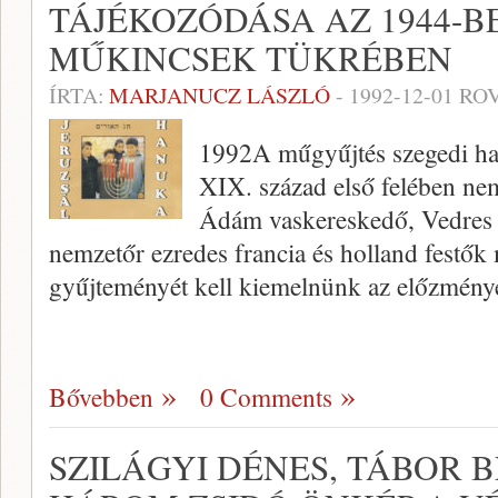
TÁJÉKOZÓDÁSA AZ 1944-B
MŰKINCSEK TÜKRÉBEN
ÍRTA:
MARJANUCZ LÁSZLÓ
-
1992-12-01
ROV
1992A műgyűjtés szegedi h
XIX. század első felében ne
Ádám vaskereskedő, Vedres I
nemzetőr ezredes francia és holland festők
gyűjteményét kell kiemelnünk az előzmény
Bővebben
0 Comments
SZILÁGYI DÉNES, TÁBOR B