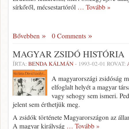
sírkőről, mécsestartóról
… Tovább »
Bővebben
0 Comments
MAGYAR ZSIDÓ HISTÓRIA
ÍRTA:
BENDA KÁLMÁN
-
1993-02-01
ROVAT:
A magyarországi zsidóság mú
elfoglalt helyét a magyar tá
vagy sehogy sem ismeri. Pedi
jelent sem érthetjük meg.
A zsidók története Magyarországon az állam
A magyar királyság
… Tovább »