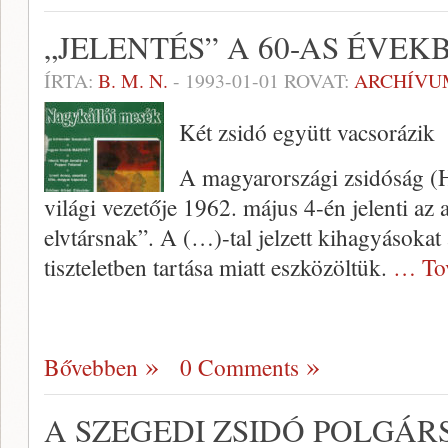
„JELENTÉS” A 60-AS ÉVEK
ÍRTA:
B. M. N.
-
1993-01-01
ROVAT:
ARCHÍVU
Két zsidó együtt vacsorázik
A magyarországi zsidóság (H
világi vezetője 1962. május 4-én jelenti az a
elvtársnak”. A (…)-tal jelzett kihagyásokat
tiszteletben tartása miatt eszközöltük.
… To
Bővebben
0 Comments
A SZEGEDI ZSIDÓ POLGÁR