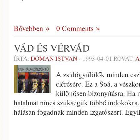
Bővebben
0 Comments
VÁD ÉS VÉRVÁD
ÍRTA:
DOMÁN ISTVÁN
-
1993-04-01
ROVAT:
A
A zsidógyűlölők minden eszk
elérésére. Ez a Soá, a vészk
különösen bizonyításra. Ha 
hatalmat nincs szükségük többé indokokra.
hálásan fogadnak minden izgatószert. Egyi