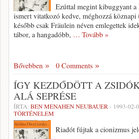
Ezúttal megint kibuggyant a
ismert vitatkozó kedve, méghozzá köznapi 
később csak Fräulein néven emlegettek ide
tábor, a hangadóbb,
… Tovább »
Bővebben
0 Comments
ÍGY KEZDŐDÖTT A ZSIDÓ
ALÁ SEPRÉSE
ÍRTA:
BEN MENAHEN NEUBAUER
-
1993-02-
TÖRTÉNELEM
Riadót fújtak a cionizmus j