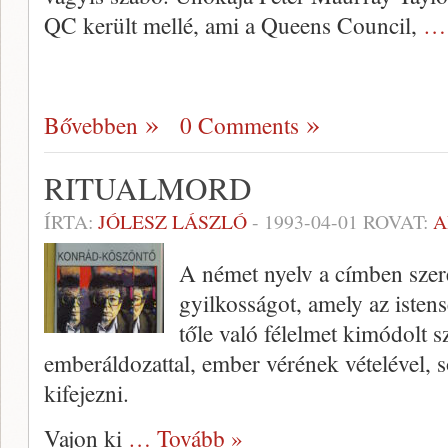
QC került mellé, ami a Queens Council,
… 
Bővebben
0 Comments
RITUALMORD
ÍRTA:
JÓLESZ LÁSZLÓ
-
1993-04-01
ROVAT:
A
A német nyelv a címben szer
gyilkosságot, amely az istenség
tőle való félelmet kimódolt sz
emberáldozattal, ember vérének vételével, s
kifejezni.
Vajon ki
… Tovább »