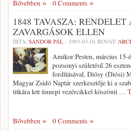
Bővebben
0 Comments
1848 TAVASZA: RENDELET
ZAVARGÁSOK ELLEN
ÍRTA:
SÁNDOR PÁL
-
1993-03-01
ROVAT:
ARC
Amikor Pesten, március 15-én
pozsonyi születésű 26 eszte
fordításával, Diósy (Diósi) M
Magyar Zsidó Naptár szerkesztője ki a sza
titkára lett ünnepi vezércikkel köszönti
… T
Bővebben
0 Comments