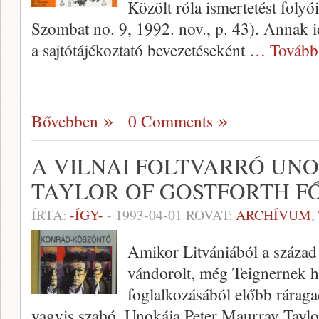
Közölt róla ismertetést foly
Szombat no. 9, 1992. nov., p. 43). Annak i
a sajtótájékoztató bevezetéseként
… Tovább
Bővebben
0 Comments
A VILNAI FOLTVARRÓ UNO
TAYLOR OF GOSTFORTH F
ÍRTA:
-ÍGY-
-
1993-04-01
ROVAT:
ARCHÍVUM
,
Amikor Litvániából a század
vándorolt, még Teignernek h
foglalkozásából előbb ráragad
vagyis szabó. Unokája Peter Maurray Taylor 