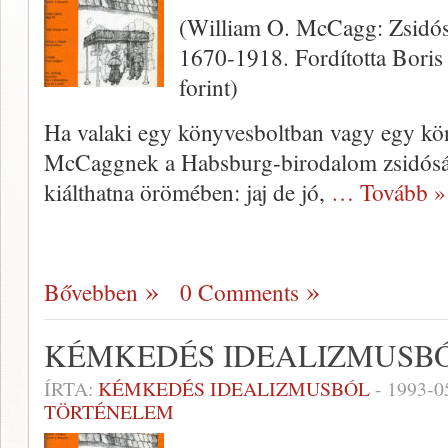
(William O. McCagg: Zsidó
1670-1918. Fordította Boris
forint)
Ha valaki egy könyvesboltban vagy egy kö
McCaggnek a Habsburg-birodalom zsidóságár
kiálthatna örömében: jaj de jó,
… Tovább »
Bővebben
0 Comments
KÉMKEDÉS IDEALIZMUSB
ÍRTA:
KÉMKEDÉS IDEALIZMUSBÓL
-
1993-0
TÖRTÉNELEM