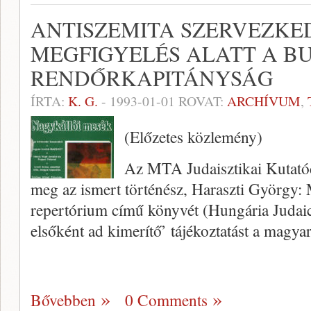
ANTISZEMITA SZERVEZKE
MEGFIGYELÉS ALATT A B
RENDŐRKAPITÁNYSÁG
ÍRTA:
K. G.
-
1993-01-01
ROVAT:
ARCHÍVUM
,
(Előzetes közlemény)
Az MTA Judaisztikai Kutatóc
meg az ismert történész, Haraszti György: 
repertórium című könyvét (Hungária Judaic
elsőként ad kimerítő’ tájékoztatást a magya
Bővebben
0 Comments