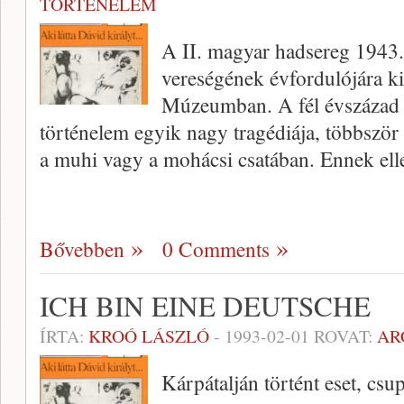
TÖRTÉNELEM
A II. magyar hadsereg 1943. 
vereségének évfordulójára kiá
Múzeumban. A fél évszázad e
történelem egyik nagy tragédiája, többször 
a muhi vagy a mohácsi csatában. Ennek el
Bővebben
0 Comments
ICH BIN EINE DEUTSCHE
ÍRTA:
KROÓ LÁSZLÓ
-
1993-02-01
ROVAT:
AR
Kárpátalján történt eset, csu