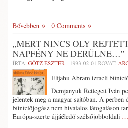
Bővebben
0 Comments
„MERT NINCS OLY REJTET
NAPFÉNY NE DERÜLNE…”
ÍRTA:
GÖTZ ESZTER
-
1993-02-01
ROVAT:
AR
Elijahu Abram izraeli büntet
Demjanyuk Rettegett Iván pe
jelentek meg a magyar sajtóban. A perben d
büntetőjogász nem hivatalos látogatáson t
Európa-szerte újjáéledő szélsőjobboldali
…