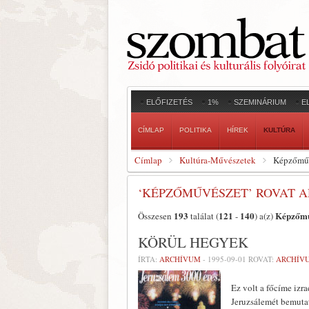
ELŐFIZETÉS
1%
SZEMINÁRIUM
E
CÍMLAP
POLITIKA
HÍREK
KULTÚRA
Címlap
Kultúra-Művészetek
Képzőmű
‘KÉPZŐMŰVÉSZET’ ROVAT 
193
121
140
Képzőmű
Összesen
találat (
-
) a(z)
KÖRÜL HEGYEK
ÍRTA:
ARCHÍVUM
-
1995-09-01
ROVAT:
ARCHÍV
Ez volt a főcíme izr
Jeruzsálemét bemutat