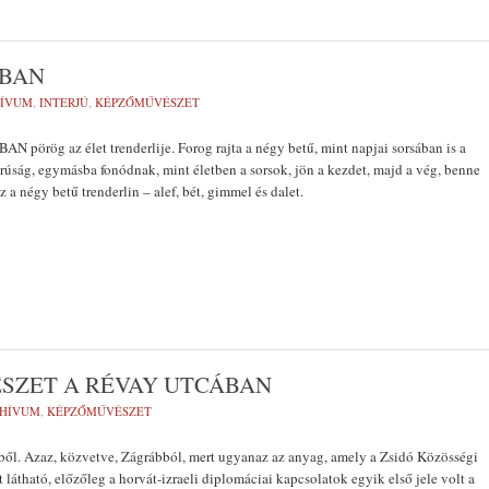
MBAN
ÍVUM
,
INTERJÚ
,
KÉPZŐMŰVÉSZET
­rög az élet trenderlije. Forog rajta a négy betű, mint napjai sorsában is a
rúság, egymásba fonódnak, mint életben a sorsok, jön a kezdet, majd a vég, benne
z a négy betű trenderlin – alef, bét, gimmel és dalet.
ÉSZET A RÉVAY UTCÁBAN
HÍVUM
,
KÉPZŐMŰVÉSZET
ből. Azaz, közvetve, Zágrábból, mert ugyanaz az anyag, amely a Zsidó Közösségi
 látható, előzőleg a horvát-izraeli diplomáciai kapcsolatok egyik első jele volt a