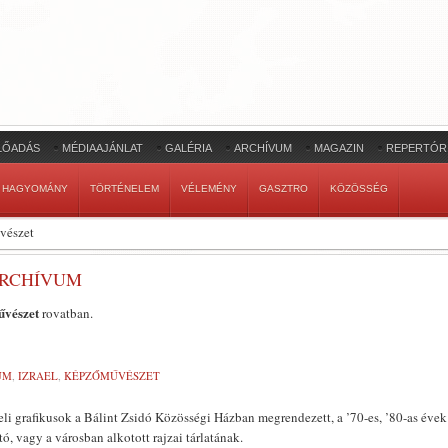
LŐADÁS
MÉDIAAJÁNLAT
GALÉRIA
ARCHÍVUM
MAGAZIN
REPERTÓR
HAGYOMÁNY
TÖRTÉNELEM
VÉLEMÉNY
GASZTRO
KÖZÖSSÉG
vészet
ARCHÍVUM
vészet
rovatban.
UM
,
IZRAEL
,
KÉPZŐMŰVÉSZET
aeli grafikusok a Bálint Zsidó Közösségi Házban megrendezett, a ’70-es, ’80-as évek
ó, vagy a városban alkotott rajzai tárlatának.