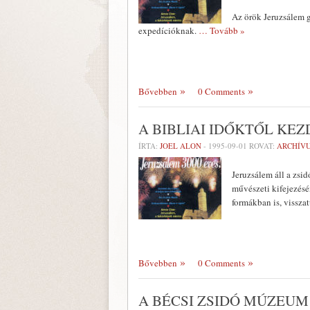
Az örök Jeruzsálem g
expedícióknak.
… Tovább »
Bővebben
0 Comments
A BIBLIAI IDŐKTŐL KEZ
ÍRTA:
JOEL ALON
-
1995-09-01
ROVAT:
ARCHÍV
Jeruzsálem áll a zsi
művészeti kifejezés
formákban is, visszat
Bővebben
0 Comments
A BÉCSI ZSIDÓ MÚZEUM