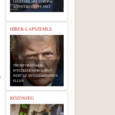
LEGSTABILABB EURÓPAI
SZÖVETSÉGESÉVÉ VÁLT
HÍREK-LAPSZEMLE
TRUMP ORSZÁGOS
INTÉZKEDÉSSOROZATOT
INDÍT AZ ANTISZEMITIZMUS
0
ELLEN
KÖZÖSSÉG