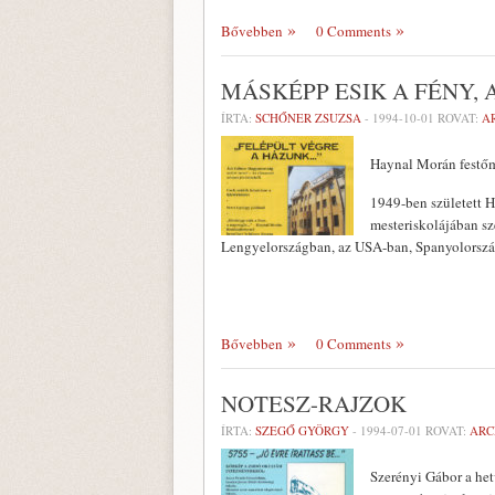
Bővebben
0 Comments
MÁSKÉPP ESIK A FÉNY,
ÍRTA:
SCHŐNER ZSUZSA
-
1994-10-01
ROVAT:
A
Haynal Morán festőm
1949-ben született 
mesteriskolájában sz
Lengyelországban, az USA-ban, Spanyolorsz
Bővebben
0 Comments
NOTESZ-RAJZOK
ÍRTA:
SZEGŐ GYÖRGY
-
1994-07-01
ROVAT:
ARC
Szerényi Gábor a het