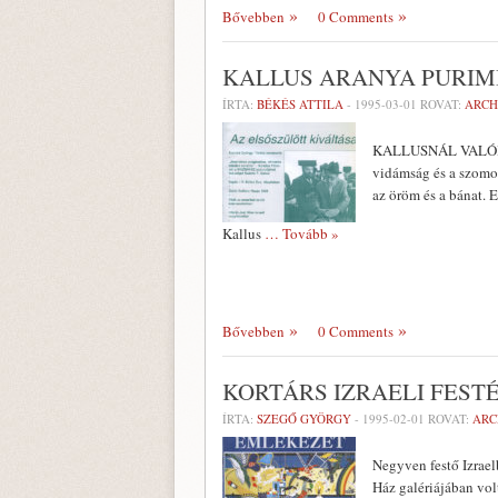
Bővebben
0 Comments
KALLUS ARANYA PURI
ÍRTA:
BÉKÉS ATTILA
-
1995-03-01
ROVAT:
ARCH
KALLUSNÁL VALÓBAN pö
vidámság és a szo­mo
az öröm és a bánat. E
Kallus
… Tovább »
Bővebben
0 Comments
KORTÁRS IZRAELI FEST
ÍRTA:
SZEGŐ GYÖRGY
-
1995-02-01
ROVAT:
ARC
Negyven festő Izrael
Ház galériájában volt