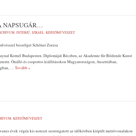
 A NAPSUGÁR…
RCHÍVUM
,
INTERJÚ
,
IZRAEL
,
KÉPZŐMŰVÉSZET
űvésszel beszélget Schőner Zsuzsa
Haynal Kornél Budapesten. Diplomáját Bécsben, az Akademie für Bildende Kunst
erezte. Önálló és csoportos kiállításokon Magyarországon, Ausztriában,
ágban,
… Tovább »
HÍVUM
,
KÉPZŐMŰVÉSZET
venes évek végén kis noteszt szorongatott az időközben kiépült metróvona­lakon