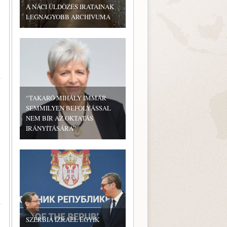
A NÁCI ÜLDÖZÉS IRATAINAK
LEGNAGYOBB ARCHÍVUMA
“TAKARÓ MIHÁLY IMMÁR
SEMMILYEN BEFOLYÁSSAL
NEM BÍR AZ OKTATÁS
IRÁNYÍTÁSÁRA”
SZERBIA IZRAEL EGYIK