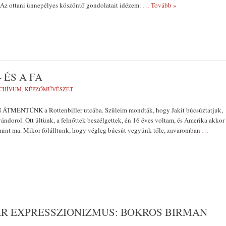
 Az ottani ünnepélyes köszöntő gondolatait idézem:
… Tovább »
 ÉS A FA
CHÍVUM
,
KÉPZŐMŰVÉSZET
MENTÜNK a Rottenbiller utcába. Szüleim mondták, hogy Jakit búcsúztatjuk,
ndorol. Ott ültünk, a felnőttek beszélgettek, én 16 éves voltam, és Amerika akkor
mint ma. Mikor fölálltunk, hogy végleg búcsút vegyünk tőle, zavarom­ban
…
AR EXPRESSZIONIZMUS: BOKROS BIRMAN