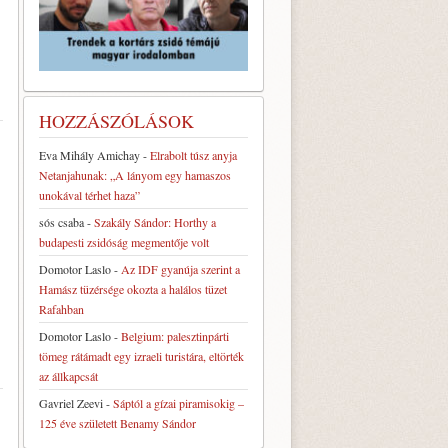
HOZZÁSZÓLÁSOK
Eva Mihály Amichay
-
Elrabolt túsz anyja
Netanjahunak: „A lányom egy hamaszos
unokával térhet haza”
sós csaba
-
Szakály Sándor: Horthy a
budapesti zsidóság megmentője volt
Domotor Laslo
-
Az IDF gyanúja szerint a
Hamász tüzérsége okozta a halálos tüzet
Rafahban
Domotor Laslo
-
Belgium: palesztinpárti
tömeg rátámadt egy izraeli turistára, eltörték
az állkapcsát
Gavriel Zeevi
-
Sáptól a gízai piramisokig –
125 éve született Benamy Sándor