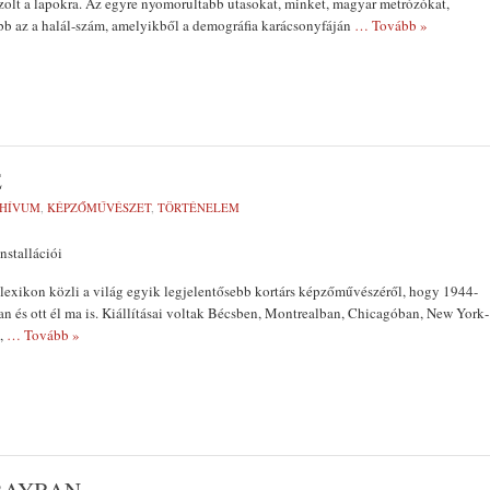
ajzolt a lapokra. Az egyre nyomorultabb uta­sokat, minket, magyar metrózókat,
b az a halál-szám, amelyikből a demográfia karácsony­fáján
… Tovább »
E
HÍVUM
,
KÉPZŐMŰVÉSZET
,
TÖRTÉNELEM
nstallációi
lexikon közli a világ egyik legjelentősebb kortárs képzőművészéről, hogy 1944-
ban és ott él ma is. Kiállításai voltak Bécsben, Montrealban, Chicagóban, New York­
n,
… Tovább »