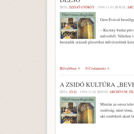
ÍRTA:
SZEGŐ GYÖRGY
-
1994-11-01
ROVAT:
ARC
Gera Évával beszélg
– Kicsiny budai priv
műveiből. Véletlen v
huszadik századi plasztikai művészetünk ki
Bővebben
0 Comments
A ZSIDÓ KULTÚRA „BEV
ÍRTA:
(Ó-S)
-
1994-11-01
ROVAT:
ARCHÍVUM
,
FI
Miután az orosz telev
zsidóság, mint téma,
aki zsidókról akart l