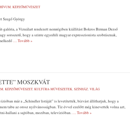
HÍVUM
,
KÉPZŐMŰVÉSZET
et Szegő György
át-galéria, a Vizuálart rendezett nem­régiben kiállítást Bokros Birman Dezső
agy sorsszerű, hogy a szinte egyedüli magyar expresszio­nista szobrásznak,
emelkedő
… Tovább »
ETTE” MOSZKVÁT
LM
,
KÉPZŐMŰVÉSZET
,
KULTÚRA-MŰVÉSZETEK
,
SZÍNHÁZ
,
VILÁG
ízióban már a „Schindler listáját” is levetítették, bízvást állíthatjuk, hogy a
 nem tabu az orosz nyil­vánosságban. Tíz évvel ezelőtt még kinevették volna azt,
átni-hallani a sajtóban, moziban, televí­zióban.
… Tovább »