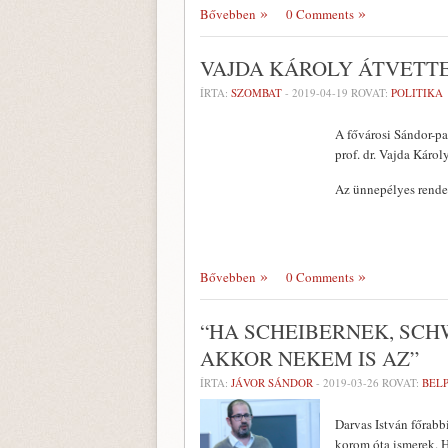
Bővebben
0 Comments
VAJDA KÁROLY ÁTVETT
ÍRTA:
SZOMBAT
-
2019-04-19
ROVAT:
POLITIKA
A fővárosi Sándor-pa
prof. dr. Vajda Káro
Az ünnepélyes rende
Bővebben
0 Comments
“HA SCHEIBERNEK, SCH
AKKOR NEKEM IS AZ”
ÍRTA:
JÁVOR SÁNDOR
-
2019-03-26
ROVAT:
BEL
Darvas István főrabb
korom óta ismerek. H