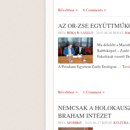
Bővebben
6 Comments
AZ OR-ZSE EGYÜTTMŰKÖ
ÍRTA:
BÓKA B. LÁSZLÓ
-
2019-08-06
ROVAT:
HA
Ma délelőtt a Mazsih
Rabbiképző – Zsidó E
Fakultását vezető Dr
A Potsdami Egyetem Zsidó Teológiai
… Tová
Bővebben
1 Comment
NEMCSAK A HOLOKAUSZ
BRAHAM INTÉZET
ÍRTA:
SZOMBAT
-
2019-06-27
ROVAT:
KULTÚRA