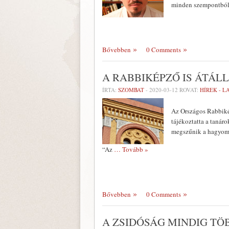
minden szempontból 
Bővebben
0 Comments
A RABBIKÉPZŐ IS ÁTÁL
ÍRTA:
SZOMBAT
-
2020-03-12
ROVAT:
HÍREK - 
Az Országos Rabbiké
tájékoztatta a tanáro
megszűnik a hagyomán
“Az
… Tovább »
Bővebben
0 Comments
A ZSIDÓSÁG MINDIG TÖ