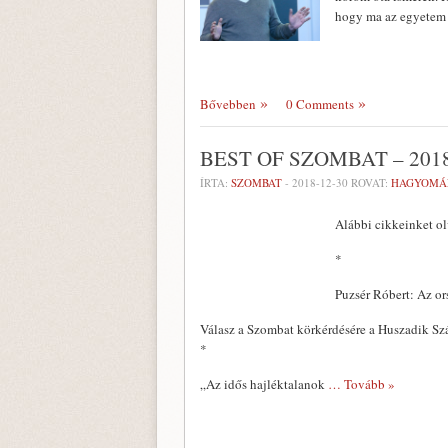
Bővebben
0 Comments
BEST OF SZOMBAT – 201
ÍRTA:
SZOMBAT
-
2018-12-30
ROVAT:
HAGYOMÁ
Alábbi cikkeinket o
*
Puzsér Róbert: Az or
Válasz a Szombat körkérdésére a Huszadik Szá
*
„Az idős hajléktalanok
… Tovább »