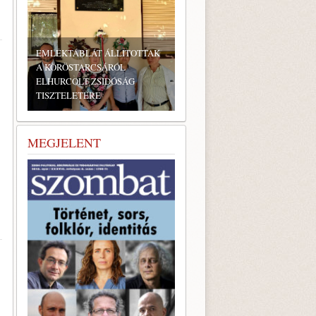
TÁBLÁT ÁLLÍTOTTAK
STARCSÁRÓL
OLT ZSIDÓSÁG
LETÉRE
BONYHÁDI ZSIDÓ NAPOK
MEGJELENT