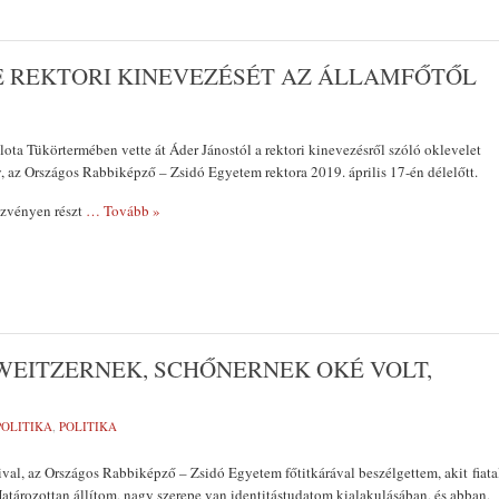
E REKTORI KINEVEZÉSÉT AZ ÁLLAMFŐTŐL
lota Tükörtermében vette át Áder Jánostól a rektori kinevezésről szóló oklevelet
ly, az Országos Rabbiképző – Zsidó Egyetem rektora 2019. április 17-én délelőtt.
zvényen részt
… Tovább »
WEITZERNEK, SCHŐNERNEK OKÉ VOLT,
POLITIKA
,
POLITIKA
ival, az Országos Rabbiképző – Zsidó Egyetem főtitkárával beszélgettem, akit fiata
atározottan állítom, nagy szerepe van identitástudatom kialakulásában, és abban,