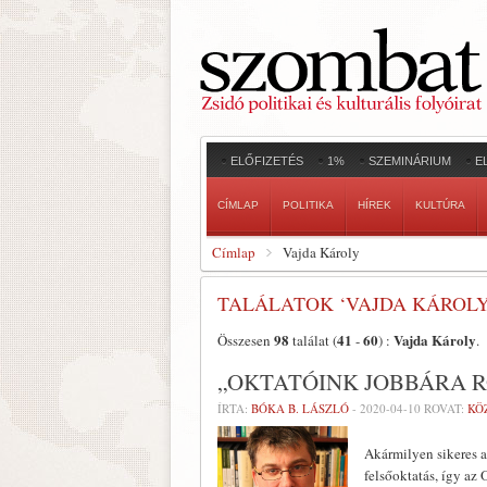
ELŐFIZETÉS
1%
SZEMINÁRIUM
E
CÍMLAP
POLITIKA
HÍREK
KULTÚRA
Címlap
Vajda Károly
TALÁLATOK ‘VAJDA KÁROLY
98
41
60
Vajda Károly
Összesen
találat (
-
) :
.
„OKTATÓINK JOBBÁRA 
ÍRTA:
BÓKA B. LÁSZLÓ
-
2020-04-10
ROVAT:
KÖ
Akármilyen sikeres a
felsőoktatás, így az