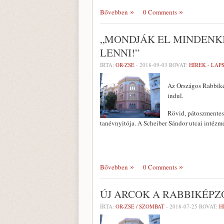
Bővebben
0 Comments
„MONDJÁK EL MINDENK
LENNI!”
ÍRTA:
OR-ZSE
-
2018-09-03
ROVAT:
HÍREK - LA
Az Országos Rabbikép
indul.
Rövid, pátoszmentes
tanévnyitója. A Scheiber Sándor utcai intéz
Bővebben
0 Comments
ÚJ ARCOK A RABBIKÉPZ
ÍRTA:
OR-ZSE / SZOMBAT
-
2018-07-25
ROVAT:
H