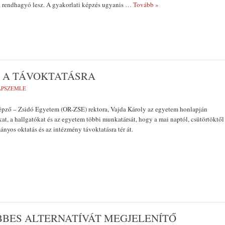
rendhagyó lesz. A gyakorlati képzés ugyanis
… Tovább »
L A TÁVOKTATÁSRA
LAPSZEMLE
pző – Zsidó Egyetem (OR-ZSE) rektora, Vajda Károly az egyetem honlapján
kat, a hallgatókat és az egyetem többi munkatársát, hogy a mai naptól, csütörtöktől
yos oktatás és az intézmény távoktatásra tér át.
BBES ALTERNATÍVÁT MEGJELENÍTŐ