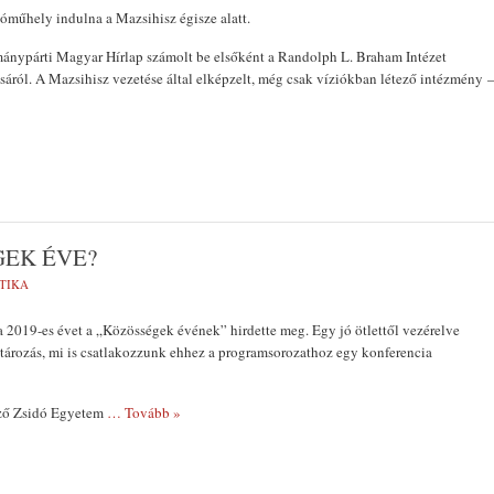
óműhely indulna a Mazsihisz égisze alatt.
ánypárti Magyar Hírlap számolt be elsőként a Randolph L. Braham Intézet
sáról. A Mazsihisz vezetése által elképzelt, még csak víziókban létező intézmény 
GEK ÉVE?
TIKA
 2019-es évet a „Közösségek évének” hirdette meg. Egy jó ötlettől vezérelve
atározás, mi is csatlakozzunk ehhez a programsorozathoz egy konferencia
pző Zsidó Egyetem
… Tovább »