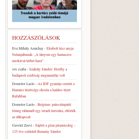
–
HOZZÁSZÓLÁSOK
Eva Mihály Amichay
-
Elrabolt túsz anyja
Netanjahunak: „A lányom egy hamaszos
unokával térhet haza”
sós csaba
-
Szakály Sándor: Horthy a
budapesti zsidóság megmentője volt
Domotor Laslo
-
Az IDF gyanúja szerint a
Hamász tüzérsége okozta a halálos tüzet
Rafahban
Domotor Laslo
-
Belgium: palesztinpárti
tömeg rátámadt egy izraeli turistára, eltörték
az állkapcsát
Gavriel Zeevi
-
Sáptól a gízai piramisokig –
125 éve született Benamy Sándor