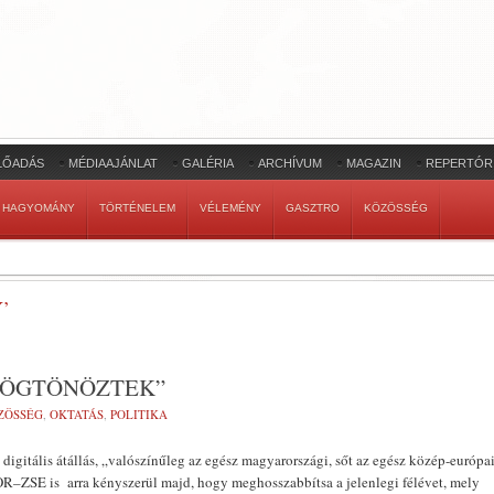
LŐADÁS
MÉDIAAJÁNLAT
GALÉRIA
ARCHÍVUM
MAGAZIN
REPERTÓR
HAGYOMÁNY
TÖRTÉNELEM
VÉLEMÉNY
GASZTRO
KÖZÖSSÉG
’
RÖGTÖNÖZTEK”
ZÖSSÉG
,
OKTATÁS
,
POLITIKA
 digitális átállás, „valószínűleg az egész magyarországi, sőt az egész közép-európa
 OR–ZSE is arra kényszerül majd, hogy meghosszabbítsa a jelenlegi félévet, mely