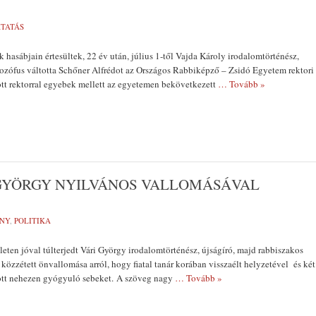
TATÁS
 hasábjain értesültek, 22 év után, július 1-től Vajda Károly irodalomtörténész,
lozófus váltotta Schőner Alfrédot az Országos Rabbiképző – Zsidó Egyetem rektori
tt rektorral egyebek mellett az egyetemen bekövetkezett
… Tovább »
GYÖRGY NYILVÁNOS VALLOMÁSÁVAL
NY
,
POLITIKA
eten jóval túlterjedt Vári György irodalomtörténész, újságíró, majd rabbiszakos
közzétett önvallomása arról, hogy fiatal tanár korában visszaélt helyzetével és két
tt nehezen gyógyuló sebeket. A szöveg nagy
… Tovább »