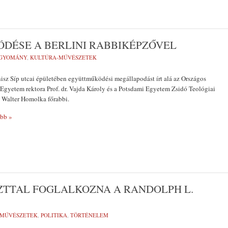
EMLÉK
DÉSE A BERLINI RABBIKÉPZŐVEL
A KÖRÖ
GYOMÁNY
,
KULTÚRA-MŰVÉSZETEK
ELHURC
TISZTE
isz Síp utcai épületében együttműködési megállapodást írt alá az Országos
gyetem rektora Prof. dr. Vajda Károly és a Potsdami Egyetem Zsidó Teológiai
. Walter Homolka főrabbi.
bb »
TTAL FOGLALKOZNA A RANDOLPH L.
-MŰVÉSZETEK
,
POLITIKA
,
TÖRTÉNELEM