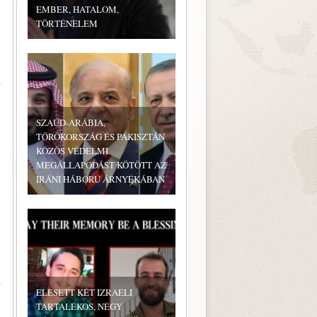
EMBER, HATALOM,
TÖRTÉNELEM
SZAÚD-ARÁBIA,
TÖRÖKORSZÁG ÉS PAKISZTÁN
KÖZÖS VÉDELMI
MEGÁLLAPODÁST KÖTÖTT AZ
IRÁNI HÁBORÚ ÁRNYÉKÁBAN
ELESETT KÉT IZRAELI
TARTALÉKOS, NÉGY