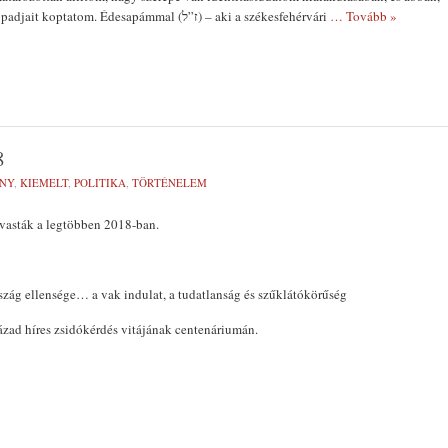
hogy ma az egyetem padjait koptatom. Édesapámmal (ז”ל) – aki a székesfehérvári
… Tovább »
8
NY
,
KIEMELT
,
POLITIKA
,
TÖRTÉNELEM
lvasták a legtöbben 2018-ban.
szág ellensége… a vak indulat, a tudatlanság és szűklátókörűség
zad híres zsidókérdés vitájának centenáriumán.