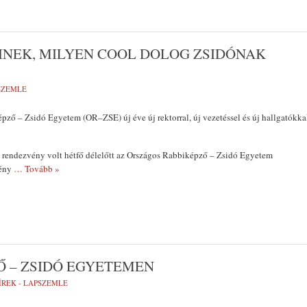
INEK, MILYEN COOL DOLOG ZSIDÓNAK
PSZEMLE
ző – Zsidó Egyetem (OR–ZSE) új éve új rektorral, új vezetéssel és új hallgatókka
 rendezvény volt hétfő délelőtt az Országos Rabbiképző – Zsidó Egyetem
mény
… Tovább »
Ő – ZSIDÓ EGYETEMEN
ÍREK - LAPSZEMLE