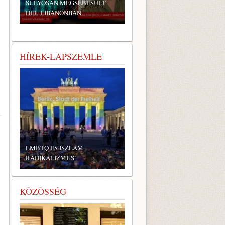
SÚLYOSAN MEGSEBESÜLT
DÉL-LIBANONBAN
HÍREK-LAPSZEMLE
LMBTQ ÉS ISZLÁM
RADIKALIZMUS
KÖZÖSSÉG