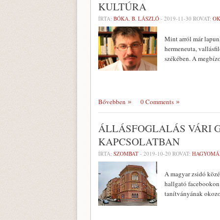
KULTÚRA
ÍRTA:
BÓKA. B. LÁSZLÓ
-
2019-11-30
ROVAT:
OK
Mint arról már lapunk
hermeneuta, vallásfi
székében. A megbízo
Bővebben
0 Comments
ÁLLÁSFOGLALÁS VÁRI 
KAPCSOLATBAN
ÍRTA:
SZOMBAT
-
2019-10-20
ROVAT:
HAGYOMÁ
A magyar zsidó közél
hallgató facebookon 
tanítványának okozo