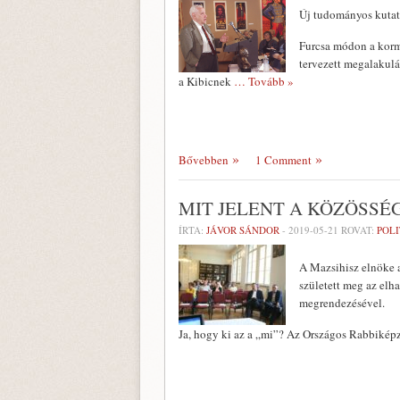
Új tudományos kutat
Furcsa módon a korm
tervezett megalakulá
a Kibicnek
… Tovább »
Bővebben
1 Comment
MIT JELENT A KÖZÖSSÉ
ÍRTA:
JÁVOR SÁNDOR
-
2019-05-21
ROVAT:
POLI
A Mazsihisz elnöke a
született meg az elh
megrendezésével.
Ja, hogy ki az a „mi”? Az Országos Rabbiké