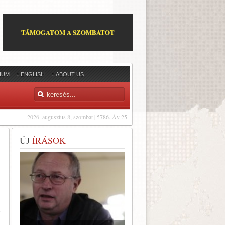
TÁMOGATOM A SZOMBATOT
IUM
ENGLISH
ABOUT US
2026. augusztus 8, szombat | 5786. Áv 25
ÚJ
ÍRÁSOK
i