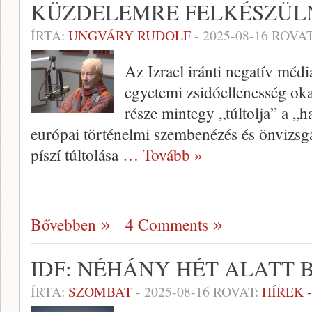
KÜZDELEMRE FELKÉSZÜLN
ÍRTA:
UNGVÁRY RUDOLF
-
2025-08-16
ROVAT
Az Izrael iránti negatív médi
egyetemi zsidóellenesség oka
része mintegy „túltolja” a „
európai történelmi szembenézés és önvizsgál
píszí túltolása
… Tovább »
Bővebben
4 Comments
IDF: NÉHÁNY HÉT ALATT 
ÍRTA:
SZOMBAT
-
2025-08-16
ROVAT:
HÍREK 