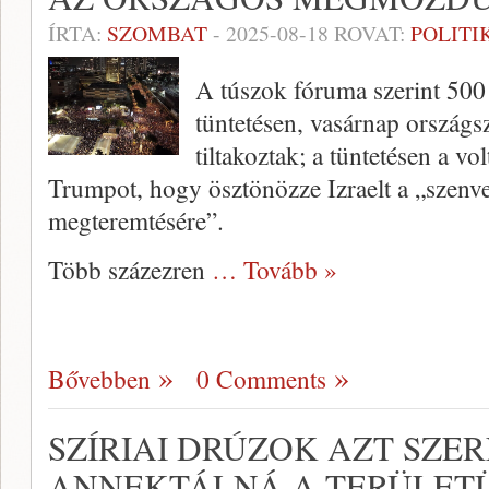
ÍRTA:
SZOMBAT
-
2025-08-18
ROVAT:
POLITI
A túszok fóruma szerint 500 
tüntetésen, vasárnap országs
tiltakoztak; a tüntetésen a vol
Trumpot, hogy ösztönözze Izraelt a „szenve
megteremtésére”.
Több százezren
… Tovább »
Bővebben
0 Comments
SZÍRIAI DRÚZOK AZT SZER
ANNEKTÁLNÁ A TERÜLET