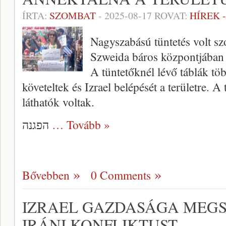
ÍRTA:
SZOMBAT
-
2025-08-17
ROVAT:
HÍREK 
Nagyszabású tüntetés volt szo
Szweida báros központjában
A tüntetőknél lévő táblák tö
követeltek és Izrael belépését a területre. A 
láthatók voltak.
הפגנה
… Tovább »
Bővebben
0 Comments
IZRAEL GAZDASÁGA MEG
IRÁNI KONFLIKTUST