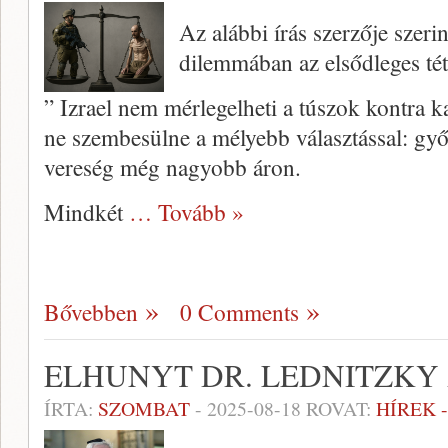
Az alábbi írás szerzője szeri
dilemmában az elsődleges tét 
” Izrael nem mérlegelheti a túszok kontra 
ne szembesülne a mélyebb választással: gy
vereség még nagyobb áron.
Mindkét
… Tovább »
Bővebben
0 Comments
ELHUNYT DR. LEDNITZKY
ÍRTA:
SZOMBAT
-
2025-08-18
ROVAT:
HÍREK 