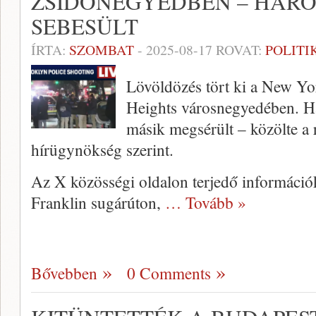
ZSIDÓNEGYEDBEN – HÁRO
SEBESÜLT
ÍRTA:
SZOMBAT
-
2025-08-17
ROVAT:
POLITI
Lövöldözés tört ki a New Y
Heights városnegyedében. Há
másik megsérült – közölte a
hírügynökség szerint.
Az X közösségi oldalon terjedő információk
Franklin sugárúton,
… Tovább »
Bővebben
0 Comments