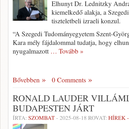
Elhunyt Dr. Lednitzky Andr
kiemelkedő alakja, a Szegedi
tiszteletbeli izraeli konzul.
“A Szegedi Tudományegyetem Szent-Györg
Kara mély fájdalommal tudatja, hogy elhun
nyugalmazott
… Tovább »
Bővebben
0 Comments
RONALD LAUDER VILLÁM
BUDAPESTEN JÁRT
ÍRTA:
SZOMBAT
-
2025-08-18
ROVAT:
HÍREK 