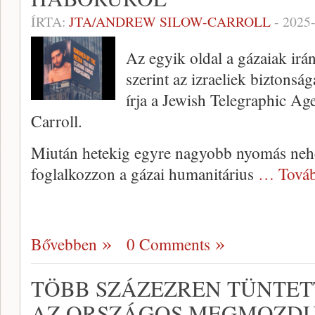
ÍRTA:
JTA/ANDREW SILOW-CARROLL
-
2025
Az egyik oldal a gázaiak irán
szerint az izraeliek biztonsá
írja a Jewish Telegraphic A
Carroll.
Miután hetekig egyre nagyobb nyomás nehe
foglalkozzon a gázai humanitárius
… Továb
Bővebben
0 Comments
TÖBB SZÁZEZREN TÜNTET
AZ ORSZÁGOS MEGMOZD