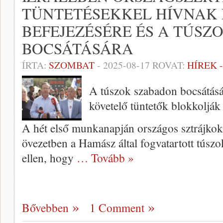
TÜNTETÉSEKKEL HÍVNAK 
BEFEJEZÉSÉRE ÉS A TÚSZ
BOCSÁTÁSÁRA
ÍRTA:
SZOMBAT
-
2025-08-17
ROVAT:
HÍREK 
A túszok szabadon bocsátását
követelő tüntetők blokkolják
A hét első munkanapján országos sztrájkok
övezetben a Hamász által fogvatartott túszok
ellen, hogy
… Tovább »
Bővebben
1 Comment