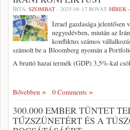
ÍRTA:
SZOMBAT
-
2025-08-17
ROVAT:
HÍREK 
Izrael gazdasága jelentősen 
negyedévben, miután az Iránn
konfliktus számos vállalkozás
számolt be a Bloomberg nyomán a Portfoli
A bruttó hazai termék (GDP) 3,5%-kal csö
Bővebben
0 Comments
300.000 EMBER TÜNTET TE
TŰZSZÜNETÉRT ÉS A TÚS