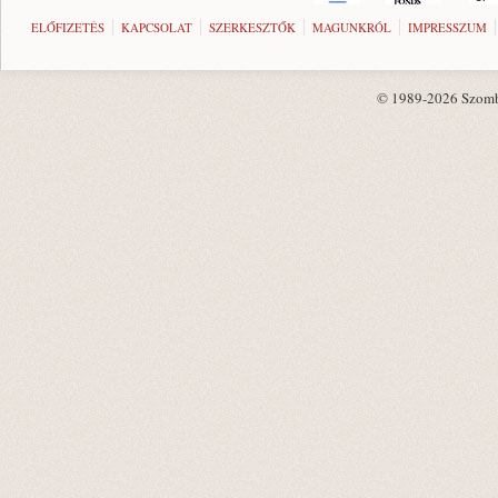
ELŐFIZETÉS
KAPCSOLAT
SZERKESZTŐK
MAGUNKRÓL
IMPRESSZUM
© 1989-2026 Szombat