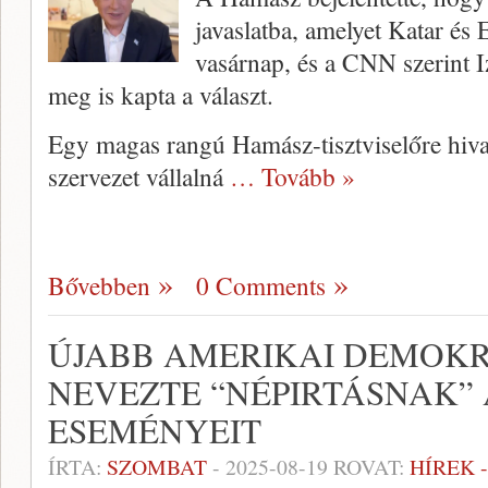
javaslatba, amelyet Katar és
vasárnap, és a CNN szerint I
meg is kapta a választ.
Egy magas rangú Hamász-tisztviselőre hivat
szervezet vállalná
… Tovább »
Bővebben
0 Comments
ÚJABB AMERIKAI DEMOKR
NEVEZTE “NÉPIRTÁSNAK”
ESEMÉNYEIT
ÍRTA:
SZOMBAT
-
2025-08-19
ROVAT:
HÍREK 