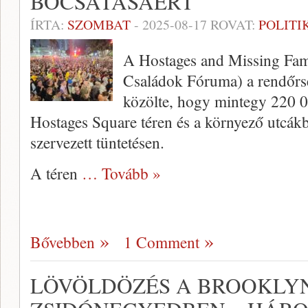
BOCSÁTÁSÁÉRT
ÍRTA:
SZOMBAT
-
2025-08-17
ROVAT:
POLITI
A Hostages and Missing Fam
Családok Fóruma) a rendőrsé
közölte, hogy mintegy 220 00
Hostages Square téren és a környező utcákba
szervezett tüntetésen.
A téren
… Tovább »
Bővebben
1 Comment
LÖVÖLDÖZÉS A BROOKLYN