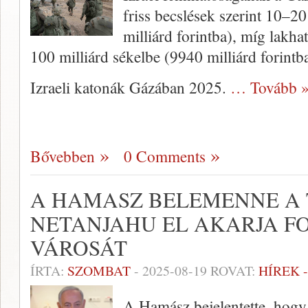
friss becslések szerint 10–2
milliárd forintba), míg lakha
100 milliárd sékelbe (9940 milliárd forintb
Izraeli katonák Gázában 2025.
… Tovább 
Bővebben
0 Comments
A HAMASZ BELEMENNE A 
NETANJAHU EL AKARJA F
VÁROSÁT
ÍRTA:
SZOMBAT
-
2025-08-19
ROVAT:
HÍREK 
A Hamász bejelentette, hogy 