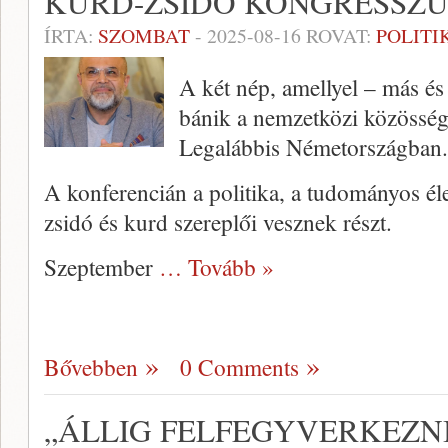
KURD-ZSIDÓ KONGRESSZU
ÍRTA:
SZOMBAT
-
2025-08-16
ROVAT:
POLITI
A két nép, amellyel – más é
bánik a nemzetközi közösség
Legalábbis Németországban.
A konferencián a politika, a tudományos éle
zsidó és kurd szereplői vesznek részt.
Szeptember
… Tovább »
Bővebben
0 Comments
„ÁLLIG FELFEGYVERKEZNI