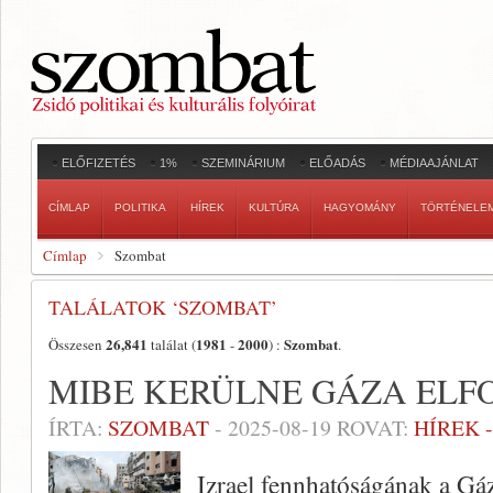
ELŐFIZETÉS
1%
SZEMINÁRIUM
ELŐADÁS
MÉDIAAJÁNLAT
CÍMLAP
POLITIKA
HÍREK
KULTÚRA
HAGYOMÁNY
TÖRTÉNELE
Címlap
Szombat
TALÁLATOK ‘SZOMBAT’
26,841
1981
2000
Szombat
Összesen
találat (
-
) :
.
MIBE KERÜLNE GÁZA ELF
ÍRTA:
SZOMBAT
-
2025-08-19
ROVAT:
HÍREK 
Izrael fennhatóságának a Gáz