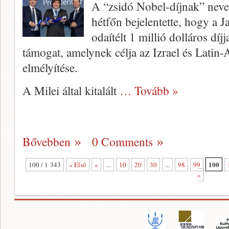
A “zsidó Nobel-díjnak” neve
hétfőn bejelentette, hogy a J
odaítélt 1 millió dolláros dí
támogat, amelynek célja az Izrael és Latin
elmélyítése.
A Milei által kitalált
… Tovább »
Bővebben
0 Comments
100
100 / 1 343
« Első
«
...
10
20
30
...
98
99
»