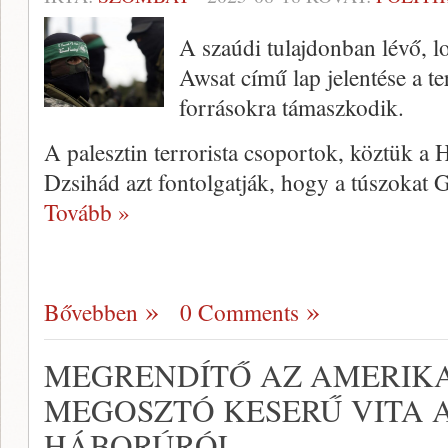
A szaúdi tulajdonban lévő, l
Awsat című lap jelentése a t
forrásokra támaszkodik.
A palesztin terrorista csoportok, köztük a 
Dzsihád azt fontolgatják, hogy a túszokat 
Tovább »
Bővebben
0 Comments
MEGRENDÍTŐ AZ AMERIKAI
MEGOSZTÓ KESERŰ VITA 
HÁBORÚRÓL