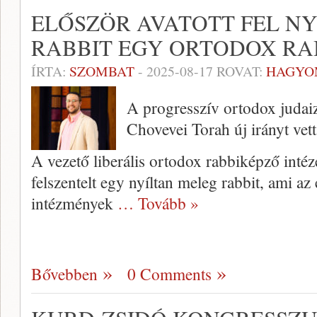
ELŐSZÖR AVATOTT FEL N
RABBIT EGY ORTODOX RA
ÍRTA:
SZOMBAT
-
2025-08-17
ROVAT:
HAGYO
A progresszív ortodox judaiz
Chovevei Torah új irányt vett
A vezető liberális ortodox rabbiképző inté
felszentelt egy nyíltan meleg rabbit, ami az 
intézmények
… Tovább »
Bővebben
0 Comments