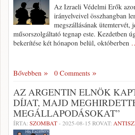
Az Izraeli Védelmi Erők azon
irányelveivel összhangban le
megszállásának ütemtervét, j
műsorszolgáltató tegnap este. Kezdetben ú
bekerítése két hónapon belül, októberben
…
Bővebben
0 Comments
AZ ARGENTIN ELNÖK KAPT
DÍJAT, MAJD MEGHIRDETTE
MEGÁLLAPODÁSOKAT”
ÍRTA:
SZOMBAT
-
2025-08-15
ROVAT:
ANTIS