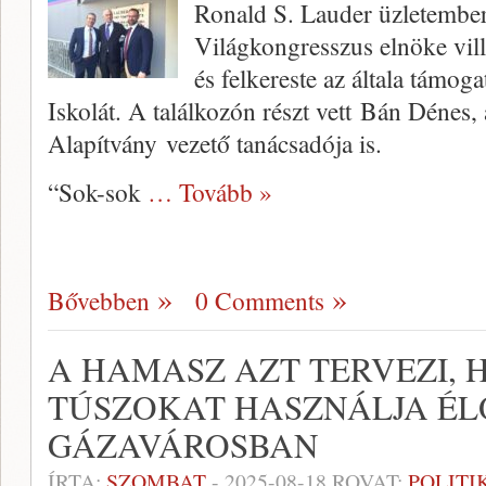
Ronald S. Lauder üzletember,
Világkongresszus elnöke vil
és felkereste az általa támo
Iskolát. A találkozón részt vett Bán Dénes
Alapítvány vezető tanácsadója is.
“Sok-sok
… Tovább »
Bővebben
0 Comments
A HAMASZ AZT TERVEZI, 
TÚSZOKAT HASZNÁLJA ÉL
GÁZAVÁROSBAN
ÍRTA:
SZOMBAT
-
2025-08-18
ROVAT:
POLITI