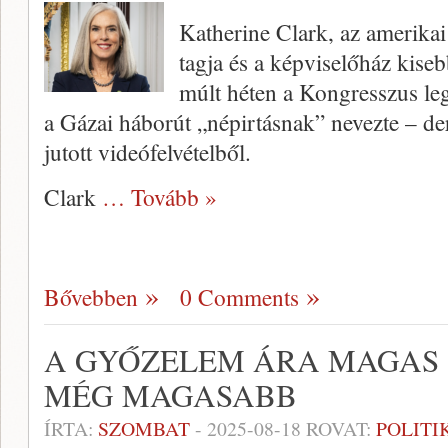
Katherine Clark, az amerika
tagja és a képviselőház kiseb
múlt héten a Kongresszus leg
a Gázai háborút „népirtásnak” nevezte – de
jutott videófelvételből.
Clark
… Tovább »
Bővebben
0 Comments
A GYŐZELEM ÁRA MAGAS 
MÉG MAGASABB
ÍRTA:
SZOMBAT
-
2025-08-18
ROVAT:
POLITI