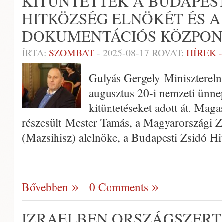
KITÜNTETTÉK A BUDAPEST
HITKÖZSÉG ELNÖKÉT ÉS 
DOKUMENTÁCIÓS KÖZPO
ÍRTA:
SZOMBAT
-
2025-08-17
ROVAT:
HÍREK 
Gulyás Gergely Minisztereln
augusztus 20-i nemzeti ünne
kitüntetéseket adott át. Maga
részesült Mester Tamás, a Magyarországi Z
(Mazsihisz) alelnöke, a Budapesti Zsidó H
Bővebben
0 Comments
IZRAELBEN ORSZÁGSZERT