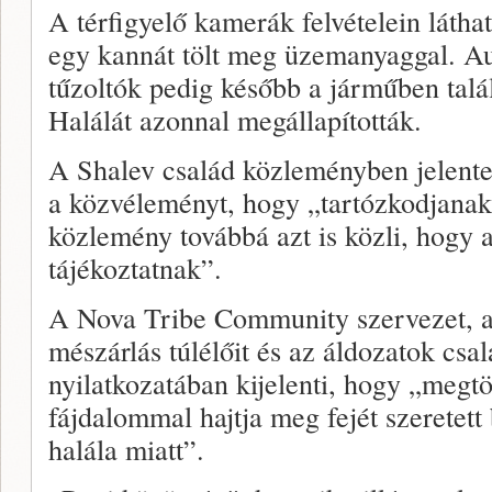
A térfigyelő kamerák felvételein láth
egy kannát tölt meg üzemanyaggal. Aut
tűzoltók pedig később a járműben talál
Halálát azonnal megállapították.
A Shalev család közleményben jelentett
a közvéleményt, hogy „tartózkodjanak 
közlemény továbbá azt is közli, hogy a
tájékoztatnak”.
A Nova Tribe Community szervezet, am
mészárlás túlélőit és az áldozatok csalá
nyilatkozatában kijelenti, hogy „megtö
fájdalommal hajtja meg fejét szeretett
halála miatt”.