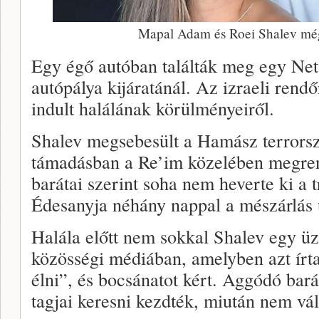
Mapal Adam és Roei Shalev még
Egy égő autóban találták meg egy Net
autópálya kijáratánál. Az izraeli rend
indult halálának körülményeiről.
Shalev megsebesült a Hamász terrorsze
támadásban a Re’im közelében megrend
barátai szerint soha nem heverte ki a 
Édesanyja néhány nappal a mészárlás 
Halála előtt nem sokkal Shalev egy üze
közösségi médiában, amelyben azt írt
élni”, és bocsánatot kért. Aggódó bar
tagjai keresni kezdték, miután nem vál