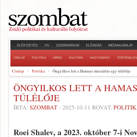
ELŐFIZETÉS
1%
SZEMINÁRIUM
ELŐADÁS
MÉDIAAJÁNLAT
CÍMLAP
POLITIKA
HÍREK
KULTÚRA
HAGYOMÁNY
TÖRTÉNELE
Címlap
Politika
Öngyilkos lett a Hamasz mészárlás egy túlélője
ÖNGYILKOS LETT A HAMA
TÚLÉLŐJE
ÍRTA:
SZOMBAT
-
2025-10-11
ROVAT:
POLITI
Roei Shalev, a 2023. október 7-i Nov