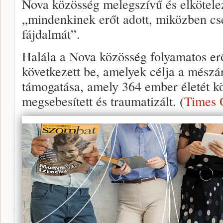
Nova közösség melegszívű és elköteleze
„mindenkinek erőt adott, miközben c
fájdalmát”.
Halála a Nova közösség folyamatos erő
következett be, amelyek célja a mészár
támogatása, amely 364 ember életét kö
megsebesített és traumatizált. (
Times O