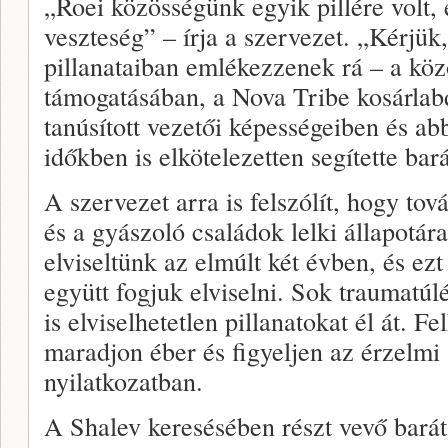
„Roei közösségünk egyik pillére volt, 
veszteség” – írja a szervezet. „Kérjük
pillanataiban emlékezzenek rá – a közö
támogatásában, a Nova Tribe kosárlab
tanúsított vezetői képességeiben és a
időkben is elkötelezetten segítette bará
A szervezet arra is felszólít, hogy tová
és a gyászoló családok lelki állapotár
elviseltünk az elmúlt két évben, és ezt
együtt fogjuk elviselni. Sok traumatúl
is elviselhetetlen pillanatokat él át. 
maradjon éber és figyeljen az érzelmi 
nyilatkozatban.
A Shalev keresésében részt vevő baráta