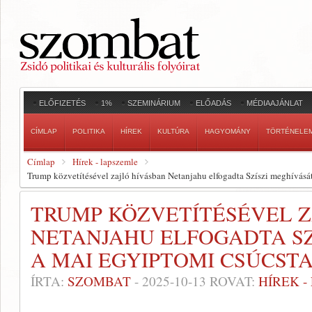
ELŐFIZETÉS
1%
SZEMINÁRIUM
ELŐADÁS
MÉDIAAJÁNLAT
CÍMLAP
POLITIKA
HÍREK
KULTÚRA
HAGYOMÁNY
TÖRTÉNELE
Címlap
Hírek - lapszemle
Trump közvetítésével zajló hívásban Netanjahu elfogadta Szíszi meghívásá
TRUMP KÖZVETÍTÉSÉVEL Z
NETANJAHU ELFOGADTA SZ
A MAI EGYIPTOMI CSÚCS
ÍRTA:
SZOMBAT
-
2025-10-13
ROVAT:
HÍREK 