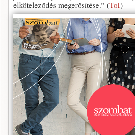
elköteleződés megerősítése.” (
ToI
)