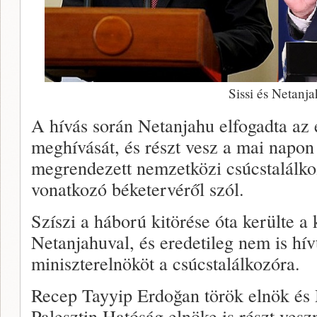
Sissi és Netanj
A hívás során Netanjahu elfogadta az
meghívását, és részt vesz a mai napo
megrendezett nemzetközi csúcstalálk
vonatkozó béketervéről szól.
Szíszi a háború kitörése óta kerülte a 
Netanjahuval, és eredetileg nem is hív
miniszterelnököt a csúcstalálkozóra.
Recep Tayyip Erdoğan török elnök é
Palesztin Hatóság elnöke is részt vesz