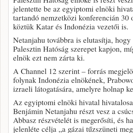
jelentette be az egyiptomi elnöki hiv
tartandó nemzetközi konferencián 30 o
köztük Katar és Indonézia vezetői is.
Netanjahu továbbra is elutasítja, hog
Palesztin Hatóság szerepet kapjon, 
elnök ezt nem zárta ki.
A Channel 12 szerint – forrás megjelö
folynak Indonézia elnökének, Prabowo
izraeli látogatására, amelyre holnap ke
Az egyiptomi elnöki hivatal hivatalos
Benjámin Netanjahu részt vesz a csúc
Abbasz részvételét is megerősíti, és 
jelenléte célja „a gázai tűzszüneti meg