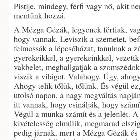
Pistije, mindegy, férfi vagy nő, akit 
mentünk hozzá.
A Mézga Gézák, legyenek férfiak, vag
hogy vannak. Leviszik a szemetet, bef
felmossák a lépcsőházat, tanulnak a z
gyerekeikkel, a gyerekeinkkel, vezeti
vakbelet, meghallgatják a szomszédok
viszik a világot. Valahogy. Úgy, ahog
Ahogy telik tőlük, tőlünk. És végül e
utolsó napon, a nagy megváltás napjá
itt vannak, hogy csinálják, hogy szám
Végül a munka számít és a jelenlét. A s
kivételesség elmúlik, megmarad elszig
pedig járnak, mert a Mézga Gézák é