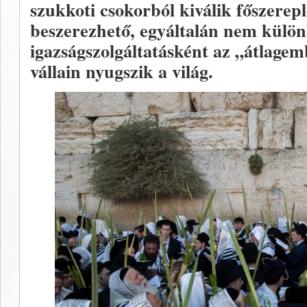
szukkoti csokorból kiválik főszerep
beszerezhető, egyáltalán nem különl
igazságszolgáltatásként az „átlage
vállain nyugszik a világ.