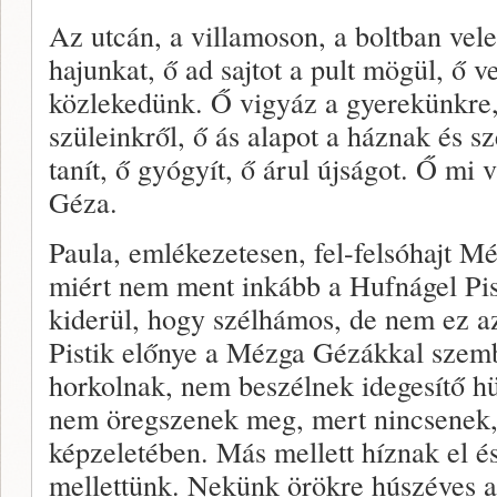
Az utcán, a villamoson, a boltban vele
hajunkat, ő ad sajtot a pult mögül, ő v
közlekedünk. Ő vigyáz a gyerekünkre
szüleinkről, ő ás alapot a háznak és s
tanít, ő gyógyít, ő árul újságot. Ő m
Géza.
Paula, emlékezetesen, fel-felsóhajt M
miért nem ment inkább a Hufnágel Pis
kiderül, hogy szélhámos, de nem ez a
Pistik előnye a Mézga Gézákkal szem
horkolnak, nem beszélnek idegesítő hü
nem öregszenek meg, mert nincsenek, 
képzeletében. Más mellett híznak el é
mellettünk. Nekünk örökre húszéves a