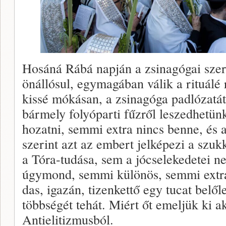
Hosáná Rábá napján a zsinagógai szer
önállósul, egymagában válik a rituálé
kissé mókásan, a zsinagóga padlózatát
bármely folyóparti fűzről leszedhetün
hozatni, semmi extra nincs benne, és 
szerint azt az embert jelképezi a szu
a Tóra-tudása, sem a jócselekedetei ne
úgymond, semmi különös, semmi extra
das, igazán, tizenkettő egy tucat belő
többségét tehát. Miért őt emeljük ki a
Antielitizmusból.