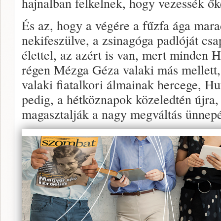
hajnalban felkelnek, hogy vezessék ők
És az, hogy a végére a fűzfa ága mara
nekifeszülve, a zsinagóga padlóját cs
élettel, az azért is van, mert minden 
régen Mézga Géza valaki más mellett
valaki fiatalkori álmainak hercege, Hu
pedig, a hétköznapok közeledtén újra
magasztalják a nagy megváltás ünnepé