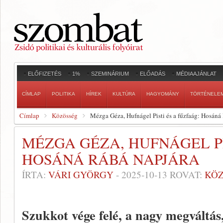
ELŐFIZETÉS
1%
SZEMINÁRIUM
ELŐADÁS
MÉDIAAJÁNLAT
CÍMLAP
POLITIKA
HÍREK
KULTÚRA
HAGYOMÁNY
TÖRTÉNELE
Címlap
Közösség
Mézga Géza, Hufnágel Pisti és a fűzfaág: Hosáná
MÉZGA GÉZA, HUFNÁGEL PI
HOSÁNÁ RÁBÁ NAPJÁRA
ÍRTA:
VÁRI GYÖRGY
-
2025-10-13
ROVAT:
KÖ
Szukkot vége felé, a nagy megváltá