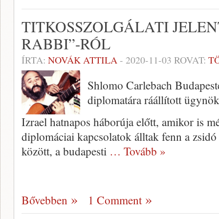
TITKOSSZOLGÁLATI JELEN
RABBI”-RÓL
ÍRTA:
NOVÁK ATTILA
-
2020-11-03
ROVAT:
T
Shlomo Carlebach Budapesten
diplomatára ráállított ügynö
Izrael hatnapos háborúja előtt, amikor is mé
diplomáciai kapcsolatok álltak fenn a zsidó
között, a budapesti
… Tovább »
Bővebben
1 Comment