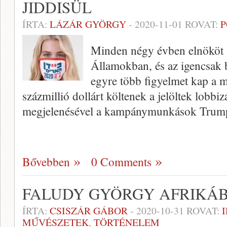
JIDDISÜL
ÍRTA:
LÁZÁR GYÖRGY
-
2020-11-01
ROVAT:
P
Minden négy évben elnököt v
Államokban, és az igencsak b
egyre több figyelmet kap a m
százmillió dollárt költenek a jelöltek lobbiz
megjelenésével a kampánymunkások Trump
Bővebben
0 Comments
FALUDY GYÖRGY AFRIKÁ
ÍRTA:
CSISZÁR GÁBOR
-
2020-10-31
ROVAT:
MŰVÉSZETEK
,
TÖRTÉNELEM