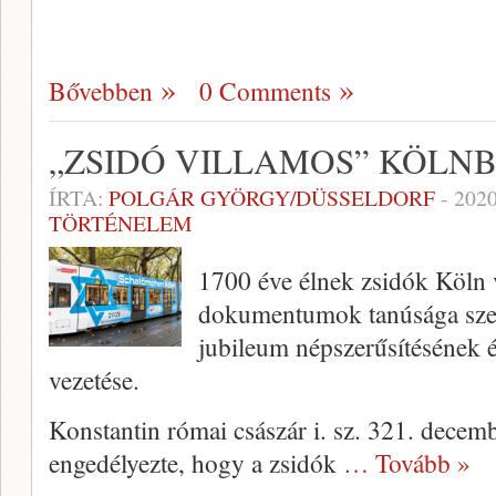
Bővebben
0 Comments
„ZSIDÓ VILLAMOS” KÖLN
ÍRTA:
POLGÁR GYÖRGY/DÜSSELDORF
-
2020
TÖRTÉNELEM
1700 éve élnek zsidók Köln v
dokumentumok tanúsága szer
jubileum népszerűsítésének é
vezetése.
Konstantin római császár i. sz. 321. decem
engedélyezte, hogy a zsidók
… Tovább »