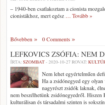
– 1940-ben csatlakoztam a cionista mozgal
cionistákhoz, mert egész
… Tovább »
Bővebben
0 Comments
LEFKOVICS ZSÓFIA: NEM 
ÍRTA:
SZOMBAT
-
2020-10-27
ROVAT:
KULTÚ
Nem lehet egyértelműen defi
Ha a zsidónegyed egy olyan v
nagyrészt zsidók laknak, él
nem beszélhetünk zsidónegyedről. Hiszen 
kulturálisan és társadalmi szinten is sokszí