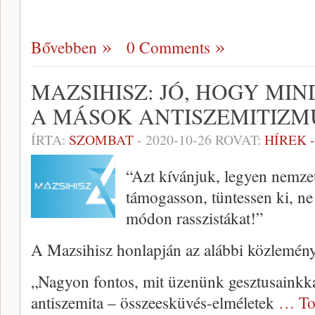
Bővebben
0 Comments
MAZSIHISZ: JÓ, HOGY MI
A MÁSOK ANTISZEMITIZ
ÍRTA:
SZOMBAT
-
2020-10-26
ROVAT:
HÍREK 
“Azt kívánjuk, legyen nemzet
támogasson, tüntessen ki, n
módon rasszistákat!”
A Mazsihisz honlapján az alábbi közlemény
„Nagyon fontos, mit üzenünk gesztusainkkal
antiszemita – összeesküvés-elméletek
… To