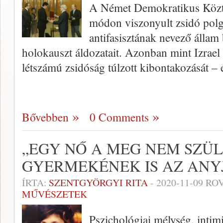
A Német Demokratikus Köztá
módon viszonyult zsidó pol
antifasisztának nevező állam
holokauszt áldozatait. Azonban mint Izrael
létszámú zsidóság túlzott kibontakozását –
Bővebben
0 Comments
„EGY NŐ A MEG NEM SZÜ
GYERMEKÉNEK IS AZ ANY
ÍRTA:
SZENTGYÖRGYI RITA
-
2020-11-09
ROV
MŰVÉSZETEK
Pszichológiai mélység, intim