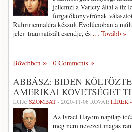
jellemzi a Variety által a tíz 
forgatókönyvírónak választot
Ruhrtriennaléra készült Evolúcióban a múlt i
jelen traumatizált csendje, és
… Tovább »
Bővebben
0 Comments
ABBÁSZ: BIDEN KÖLTÖZTE
AMERIKAI KÖVETSÉGET T
ÍRTA:
SZOMBAT
-
2020-11-08
ROVAT:
HÍREK 
Az Israel Hayom napilap id
meg nem nevezett magas rangú 