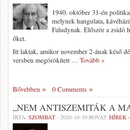
1940. október 31-én politik
melynek hangulata, kávéházi 
Faludynak. Először a zsidó h
őket.
Itt laktak, amikor november 2-ának késő dél
versben megörökített
… Tovább »
Bővebben
0 Comments
„NEM ANTISZEMITÁK A M
ÍRTA:
SZOMBAT
-
2020-10-30
ROVAT:
HÍREK 