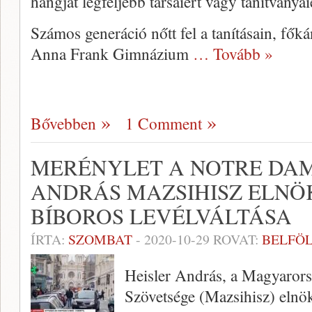
hangját legfeljebb társaiért vagy tanítványai
Számos generáció nőtt fel a tanításain, főká
Anna Frank Gimnázium
… Tovább »
Bővebben
1 Comment
MERÉNYLET A NOTRE DAM
ANDRÁS MAZSIHISZ ELNÖK
BÍBOROS LEVÉLVÁLTÁSA
ÍRTA:
SZOMBAT
-
2020-10-29
ROVAT:
BELFÖ
Heisler András, a Magyarors
Szövetsége (Mazsihisz) elnök