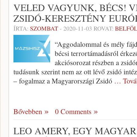
VELED VAGYUNK, BÉCS! 
ZSIDÓ-KERESZTÉNY EURÓ
ÍRTA:
SZOMBAT
-
2020-11-03
ROVAT:
BELFÖ
“Aggodalommal és mély fájda
bécsi terrortámadásról érkező
akciósorozat részben a zsidó
tudásunk szerint nem az ott lévő zsidó int
– fogalmaz a Magyarországi Zsidó
… Tová
Bővebben
0 Comments
LEO AMERY, EGY MAGYAR 