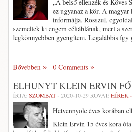
„A belső ellenzék és Köves 
ez ugyanaz a kör. A magyar 
informálja. Rosszul, egyolda
szemeltek ki engem céltáblának, mert a szer
legkönnyebben gyengíteni. Legalábbis így
Bővebben
0 Comments
ELHUNYT KLEIN ERVIN F
ÍRTA:
SZOMBAT
-
2020-10-29
ROVAT:
HÍREK 
Hetvennyolc éves korában el
Klein Ervin 15 éves kora óta 