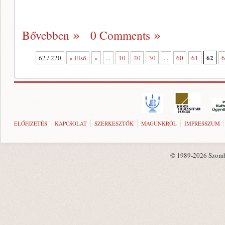
Bővebben
0 Comments
62
62 / 220
« Első
«
...
10
20
30
...
60
61
6
ELŐFIZETÉS
KAPCSOLAT
SZERKESZTŐK
MAGUNKRÓL
IMPRESSZUM
© 1989-2026 Szombat