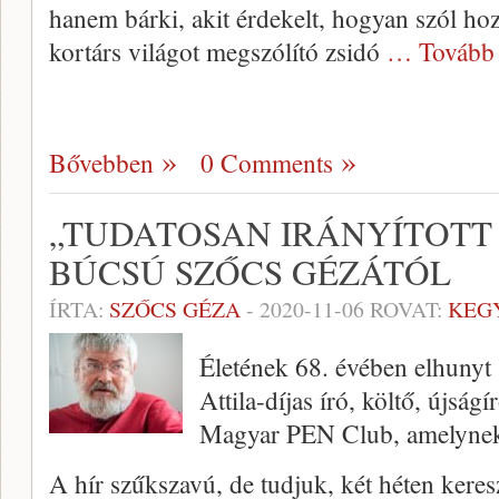
hanem bárki, akit érdekelt, hogyan szól ho
kortárs világot megszólító zsidó
… Tovább
Bővebben
0 Comments
„TUDATOSAN IRÁNYÍTOTT
BÚCSÚ SZŐCS GÉZÁTÓL
ÍRTA:
SZŐCS GÉZA
-
2020-11-06
ROVAT:
KEG
Életének 68. évében elhunyt
Attila-díjas író, költő, újság
Magyar PEN Club, amelynek 
A hír szűkszavú, de tudjuk, két héten kere