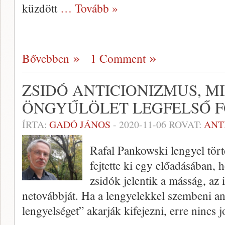
küzdött
… Tovább »
Bővebben
1 Comment
ZSIDÓ ANTICIONIZMUS, MI
ÖNGYŰLÖLET LEGFELSŐ 
ÍRTA:
GADÓ JÁNOS
-
2020-11-06
ROVAT:
ANT
Rafal Pankowski lengyel törté
fejtette ki egy előadásában,
zsidók jelentik a másság, az
netovábbját. Ha a lengyelekkel szembeni a
lengyelséget” akarják kifejezni, erre nincs