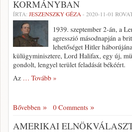
KORMÁNYBAN
ÍRTA:
JESZENSZKY GÉZA
-
2020-11-01
ROVA
1939. szeptember 2-án, a Le
agresszió másodnapján a bri
lehetőséget Hitler háborújána
külügyminisztere, Lord Halifax, egy új, mü
gondolt, lengyel terület feladását békéért.
Az
… Tovább »
Bővebben
0 Comments
AMERIKAI ELNÖKVÁLASZ