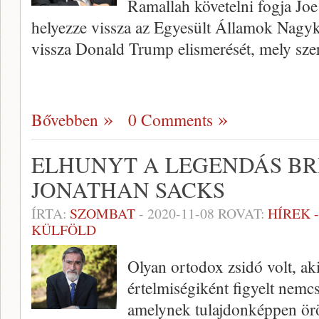
Ramallah követelni fogja Joe
helyezze vissza az Egyesült Államok Nagyk
vissza Donald Trump elismerését, mely sze
Bővebben
0 Comments
ELHUNYT A LEGENDÁS BRI
JONATHAN SACKS
ÍRTA:
SZOMBAT
-
2020-11-08
ROVAT:
HÍREK 
KÜLFÖLD
Olyan ortodox zsidó volt, aki
értelmiségiként figyelt nem
amelynek tulajdonképpen örökö