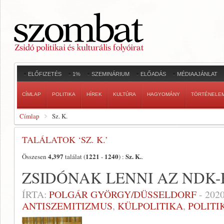
ELŐFIZETÉS
1%
SZEMINÁRIUM
ELŐADÁS
MÉDIAAJÁNLAT
CÍMLAP
POLITIKA
HÍREK
KULTÚRA
HAGYOMÁNY
TÖRTÉNELE
Címlap
Sz. K.
TALÁLATOK ‘SZ. K.’
4,397
1221
1240
Sz. K.
Összesen
találat (
-
) :
.
ZSIDÓNAK LENNI AZ NDK
ÍRTA:
POLGÁR GYÖRGY/DÜSSELDORF
-
2020
ANTISZEMITIZMUS
,
KÜLPOLITIKA
,
POLITI