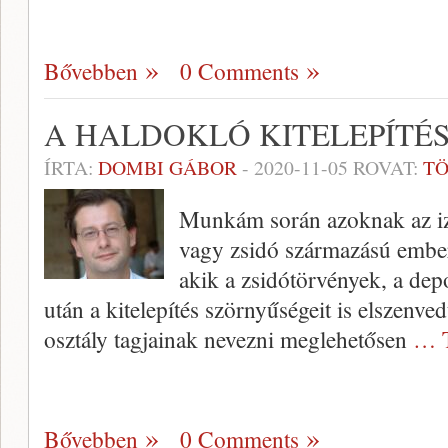
Bővebben
0 Comments
A HALDOKLÓ KITELEPÍTÉ
ÍRTA:
DOMBI GÁBOR
-
2020-11-05
ROVAT:
T
Munkám során azoknak az izr
vagy zsidó származású ember
akik a zsidótörvények, a dep
után a kitelepítés szörnyűségeit is elszenve
osztály tagjainak nevezni meglehetősen
… T
Bővebben
0 Comments