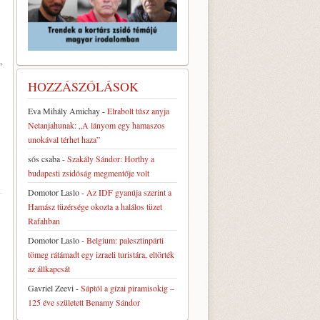
,
HOZZÁSZÓLÁSOK
Eva Mihály Amichay
-
Elrabolt túsz anyja
Netanjahunak: „A lányom egy hamaszos
unokával térhet haza”
sós csaba
-
Szakály Sándor: Horthy a
budapesti zsidóság megmentője volt
Domotor Laslo
-
Az IDF gyanúja szerint a
Hamász tüzérsége okozta a halálos tüzet
Rafahban
Domotor Laslo
-
Belgium: palesztinpárti
tömeg rátámadt egy izraeli turistára, eltörték
az állkapcsát
Gavriel Zeevi
-
Sáptól a gízai piramisokig –
125 éve született Benamy Sándor