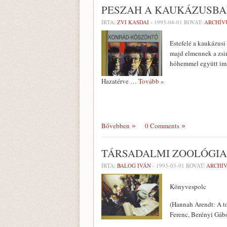
PESZAH A KAUKÁZUSB
ÍRTA:
ZVI KASDAI
-
1993-04-01
ROVAT:
ARCHÍV
Estefelé a kaukázusi
majd elmennek a zsin
hóhemmel együtt imá
Hazatérve
… Tovább »
Bővebben
0 Comments
TÁRSADALMI ZOOLÓGIA
ÍRTA:
BALOG IVÁN
-
1993-03-01
ROVAT:
ARCHÍ
Könyvespolc
(Hannah Arendt: A to
Ferenc, Berényi Gábor