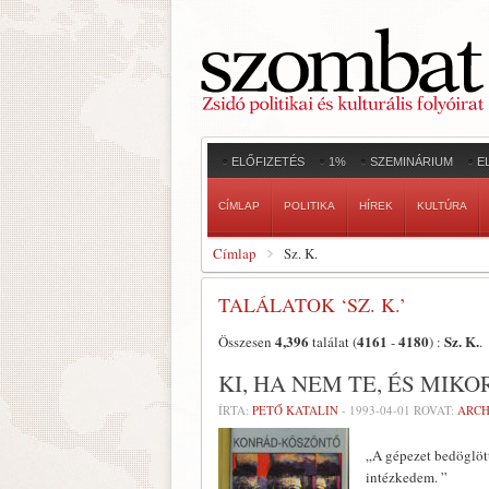
ELŐFIZETÉS
1%
SZEMINÁRIUM
E
CÍMLAP
POLITIKA
HÍREK
KULTÚRA
Címlap
Sz. K.
TALÁLATOK ‘SZ. K.’
4,396
4161
4180
Sz. K.
Összesen
találat (
-
) :
.
KI, HA NEM TE, ÉS MIK
ÍRTA:
PETŐ KATALIN
-
1993-04-01
ROVAT:
ARC
„A gépezet bedöglött
intézkedem. ”