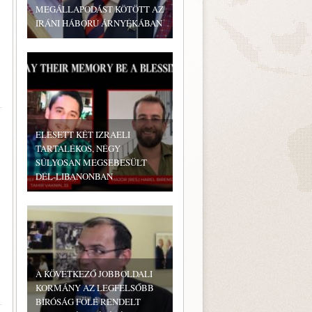
MEGÁLLAPODÁST KÖTÖTT AZ
IRÁNI HÁBORÚ ÁRNYÉKÁBAN
ELESETT KÉT IZRAELI
TARTALÉKOS, NÉGY
SÚLYOSAN MEGSEBESÜLT
DÉL-LIBANONBAN
A KÖVETKEZŐ JOBBOLDALI
KORMÁNY AZ LEGFELSŐBB
BÍRÓSÁG FÖLÉ RENDELT