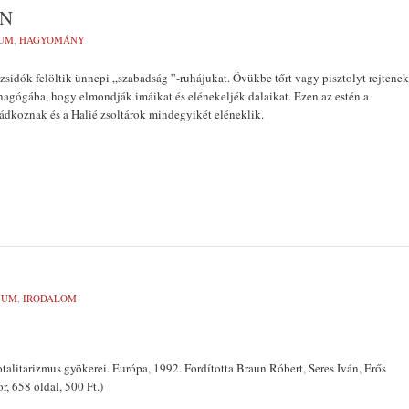
AN
UM
,
HAGYOMÁNY
 zsidók felöltik ünnepi „szabadság ”-ruhájukat. Övükbe tőrt vagy pisztolyt rejtenek
agógába, hogy elmondják imáikat és elénekeljék dalaikat. Ezen az estén a
dkoznak és a Halié zsoltárok mindegyikét eléneklik.
VUM
,
IRODALOM
talitarizmus gyökerei. Európa, 1992. Fordította Braun Róbert, Seres Iván, Erős
, 658 oldal, 500 Ft.)