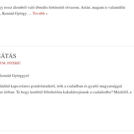
egy rossz álomból való ébredés történetét olvasom. Aztán, magam is valamiféle
az, Konrád György
… Tovább »
SÁTÁS
VUM
,
INTERJÚ
a Konrád Györggyel
aláddal kapcsolatos gondolataikról, írók a családban és gyarló magyarsággal
az íróban. Te hogy kerültél föltehetően kakukktojásnak a családodba? Másfelől, a