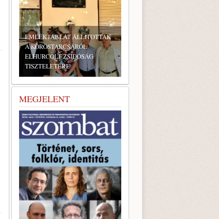
EMLÉKTÁBLÁT ÁLLÍTOTTAK
A KÖRÖSTARCSÁRÓL
ELHURCOLT ZSIDÓSÁG
TISZTELETÉRE
MEGJELENT