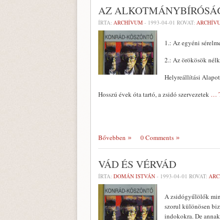
AZ ALKOTMÁNYBÍRÓSÁG
ÍRTA:
ARCHÍVUM
-
1993-04-01
ROVAT:
ARCHÍV
1.: Az egyéni sérelme
2.: Az örökösök nélk
Helyreállítási Alapo
Hosszú évek óta tartó, a zsidó szervezetek
… 
Bővebben
0 Comments
VÁD ÉS VÉRVÁD
ÍRTA:
DOMÁN ISTVÁN
-
1993-04-01
ROVAT:
ARC
A zsidógyűlölők mind
szorul különösen biz
indokokra. De annak