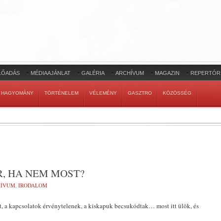
LŐADÁS
MÉDIAAJÁNLAT
GALÉRIA
ARCHÍVUM
MAGAZIN
REPERTÓR
HAGYOMÁNY
TÖRTÉNELEM
VÉLEMÉNY
GASZTRO
KÖZÖSSÉG
OR, HA NEM MOST?
HÍVUM
,
IRODALOM
, a kapcsolatok érvénytelenek, a kiskapuk becsukódtak… most itt ülök, és