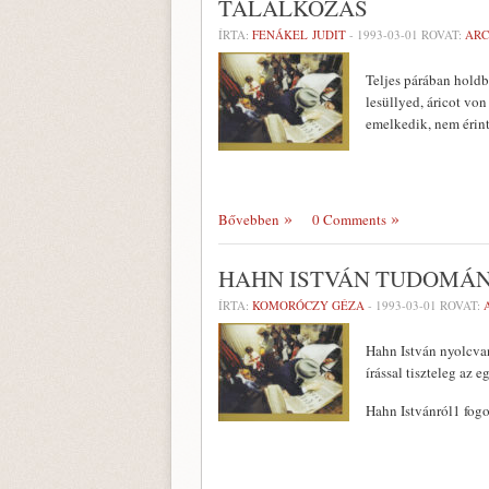
TALÁLKOZÁS
ÍRTA:
FENÁKEL JUDIT
-
1993-03-01
ROVAT:
AR
Teljes párában holdb
lesüllyed, áricot vo
emelkedik, nem érin
Bővebben
0 Comments
HAHN ISTVÁN TUDOMÁN
ÍRTA:
KOMORÓCZY GÉZA
-
1993-03-01
ROVAT:
Hahn István nyolcvan
írással tiszteleg az 
Hahn Istvánról1 fogo