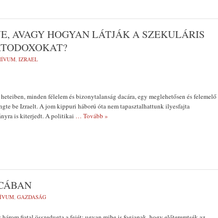
, AVAGY HOGYAN LÁTJÁK A SZEKULÁRIS
ORTODOXOKAT?
HÍVUM
,
IZRAEL
heteiben, minden félelem és bizonytalanság dacára, egy meglehetősen és felemelő
ngte be Izraelt. A jom kippuri háború óta nem tapasztalhattunk ilyesfajta
nyra is kiterjedt. A politikai
… Tovább »
TCÁBAN
ÍVUM
,
GAZDASÁG
három fiatal összedugta a fejét: ugyan mibe is fogjanak, hogy előteremtsék az