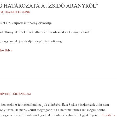
 HATÁROZATA A „ZSIDÓ ARANYRÓL”
UM
,
HAZAI DOLGAINK
ket a 2. kárpótlási törvény orvosolja
ül elhunytak értékeinek állami értékesítéséért az Országos Zsidó
t, vagy annak jogutódját kárpótlás illeti meg
Tovább »
HÍVUM
,
TÖRTÉNELEM
en eszközt felhasználnak céljuk elérésére. Ez a Soá, a vészkorszak után nem
onyításra. Ha már sikerült megragadniuk a hatalmat nincs szükségük többé
 megszerzése előtt hálásan fogadnak minden izgatószert. Egyik ilyen
… Tovább »