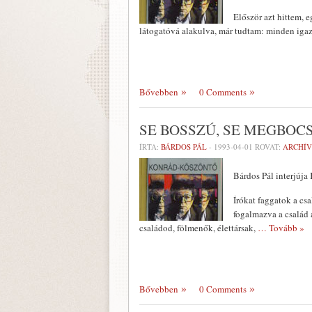
Először azt hittem, 
látogatóvá alakulva, már tudtam: minden ig
Bővebben
0 Comments
SE BOSSZÚ, SE MEGBOC
ÍRTA:
BÁRDOS PÁL
-
1993-04-01
ROVAT:
ARCHÍ
Bárdos Pál interjúj
Írókat faggatok a cs
fogalmazva a család 
családod, fölmenők, élettársak,
… Tovább »
Bővebben
0 Comments