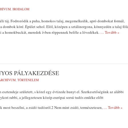
CHÍVUM
,
IRODALOM
éli táj. Fodrozódik a puha, homokos talaj, megemelkedik, apró dombokat formál,
n a dombok köré. Épület sehol. Elöl, középen a sztálinorgona, könnyedén a talaj föl
ti a homokbuckát, meredek ívben röppennek belőle a lövedékek.
… Tovább »
YOS PÁLYAKEZDÉSE
ARCHÍVUM
,
TÖRTÉNELEM
 esztendeje született, s közel egy évtizede hunyt el. Szerkesztőségünk az alábbi
egykori rabbi, a jellegzetesen közép-európai sorsú tudós emléke előtt
k most beszélni, a zsidó tudósról.2 Nem mint zsidó, természetesen,
… Tovább »