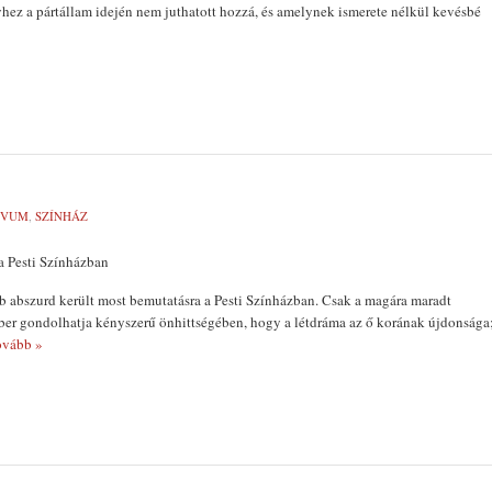
hez a pártállam idején nem juthatott hozzá, és amelynek ismerete nélkül kevésbé
ÍVUM
,
SZÍNHÁZ
a Pesti Színházban
 abszurd került most bemutatásra a Pesti Színházban. Csak a magára maradt
ber gondolhatja kényszerű önhittségében, hogy a létdráma az ő korának újdonsága
vább »