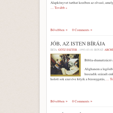
Alapkönyvet tarthat kezében az olvasó, amely
… Tovább »
Bővebben
0 Comments
JÓB, AZ ISTEN BÍRÁJA
ÍRTA:
GÖTZ ESZTER
-
1993-03-01
ROVAT:
ARCH
Biblia-dramatizáció 
Alighanem a legősibb
huszadik századi em
holott sok ezer éve folyik a bizonygatás,
… To
Bővebben
0 Comments