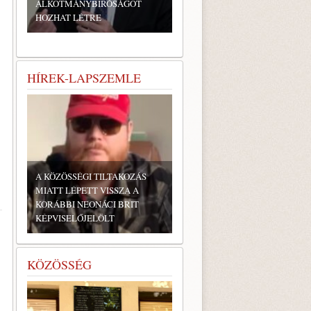
ALKOTMÁNYBÍRÓSÁGOT
HOZHAT LÉTRE
HÍREK-LAPSZEMLE
A KÖZÖSSÉGI TILTAKOZÁS
MIATT LÉPETT VISSZA A
KORÁBBI NEONÁCI BRIT
KÉPVISELŐJELÖLT
KÖZÖSSÉG