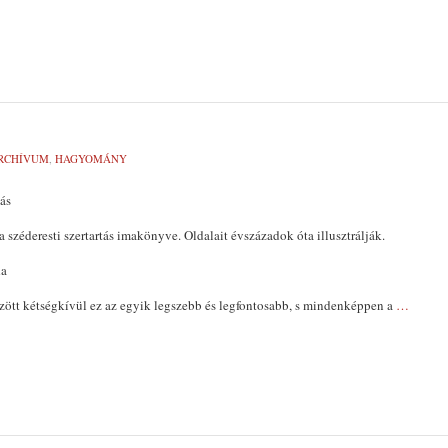
RCHÍVUM
,
HAGYOMÁNY
ás
 széderesti szertartás imakönyve. Oldalait évszázadok óta illusztrálják.
da
özött kétségkívül ez az egyik legszebb és legfontosabb, s mindenképpen a
…