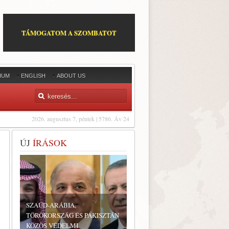
TÁMOGATOM A SZOMBATOT
IUM
ENGLISH
ABOUT US
2026. augusztus 7, péntek | 5786. Áv 24
ÚJ
ÍRÁSOK
SZAÚD-ARÁBIA,
TÖRÖKORSZÁG ÉS PAKISZTÁN
KÖZÖS VÉDELMI