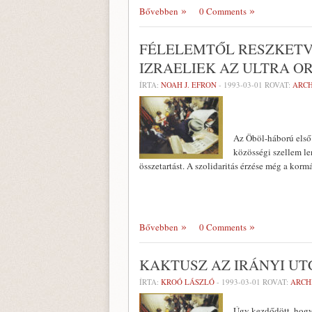
Bővebben
0 Comments
FÉLELEMTŐL RESZKETVE
IZRAELIEK AZ ULTRA 
ÍRTA:
NOAH J. EFRON
-
1993-03-01
ROVAT:
ARC
Az Öböl-háború első 
közösségi szellem le
összetartást. A szolidaritás érzése még a kormá
Bővebben
0 Comments
KAKTUSZ AZ IRÁNYI U
ÍRTA:
KROÓ LÁSZLÓ
-
1993-03-01
ROVAT:
ARCH
Úgy kezdődött, hogy 