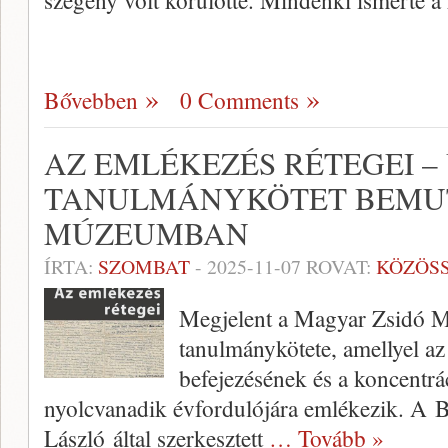
szegény volt körülötte. Mindenki ismerte 
Bővebben
0 Comments
AZ EMLÉKEZÉS RÉTEGEI – 
TANULMÁNYKÖTET BEMUT
MÚZEUMBAN
ÍRTA:
SZOMBAT
-
2025-11-07
ROVAT:
KÖZÖS
Megjelent a Magyar Zsidó M
tanulmánykötete, amellyel az
befejezésének és a koncentrá
nyolcvanadik évfordulójára emlékezik. A B
László által szerkesztett
… Tovább »