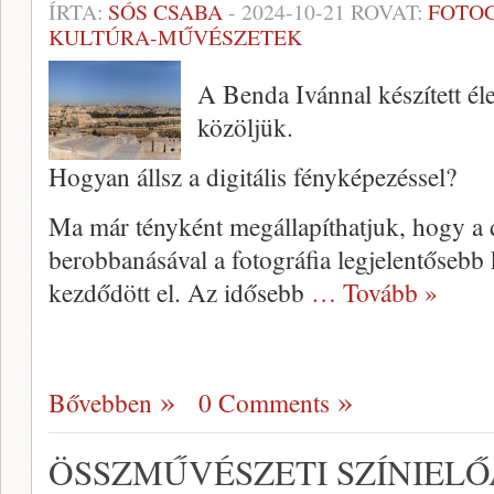
ÍRTA:
SÓS CSABA
-
2024-10-21
ROVAT:
FOTO
KULTÚRA-MŰVÉSZETEK
A Benda Ivánnal készített éle
közöljük.
Hogyan állsz a digitális fényképezéssel?
Ma már tényként megállapíthatjuk, hogy a d
berobbanásával a fotográfia legjelentősebb k
kezdődött el. Az idősebb
… Tovább »
Bővebben
0 Comments
ÖSSZMŰVÉSZETI SZÍNIEL