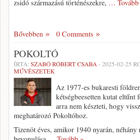
zsidó származású történészekre,
… Tovább
Bővebben
0 Comments
POKOLTÓ
ÍRTA:
SZABÓ RÓBERT CSABA
-
2025-02-25
RO
MŰVÉSZETEK
Az 1977-es bukaresti földren
kétségbeesetten kutat eltűnt f
arra nem készteti, hogy viss
meghatározó Pokoltóhoz.
Tizenöt éves, amikor 1940 nyarán, néhány 
bevonulása
… Tovább »