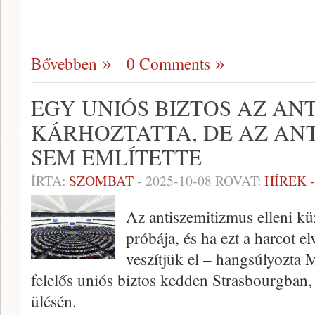
Bővebben
0 Comments
EGY UNIÓS BIZTOS AZ AN
KÁRHOZTATTA, DE AZ AN
SEM EMLÍTETTE
ÍRTA:
SZOMBAT
-
2025-10-08
ROVAT:
HÍREK 
Az antiszemitizmus elleni k
próbája, és ha ezt a harcot el
veszítjük el – hangsúlyozta
felelős uniós biztos kedden Strasbourgban,
ülésén.