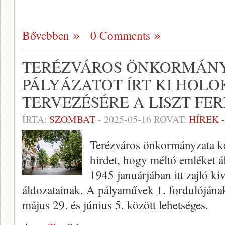
Bővebben
0 Comments
TERÉZVÁROS ÖNKORMÁN
PÁLYÁZATOT ÍRT KI HOL
TERVEZÉSÉRE A LISZT FE
ÍRTA:
SZOMBAT
-
2025-05-16
ROVAT:
HÍREK 
Terézváros önkormányzata két
hirdet, hogy méltó emléket ál
1945 januárjában itt zajló k
áldozatainak. A pályaművek 1. fordulójának
május 29. és június 5. között lehetséges.