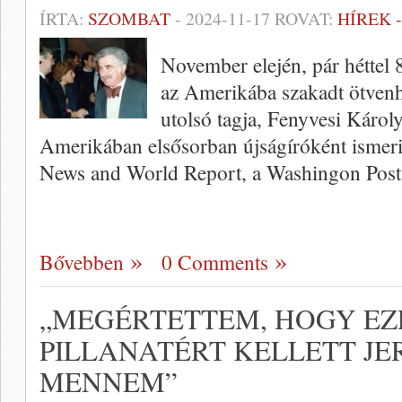
ÍRTA:
SZOMBAT
-
2024-11-17
ROVAT:
HÍREK 
November elején, pár héttel 8
az Amerikába szakadt ötven
utolsó tagja, Fenyvesi Károl
Amerikában elsősorban újságíróként ismerik
News and World Report, a Washingon Pos
Bővebben
0 Comments
„MEGÉRTETTEM, HOGY EZ
PILLANATÉRT KELLETT J
MENNEM”