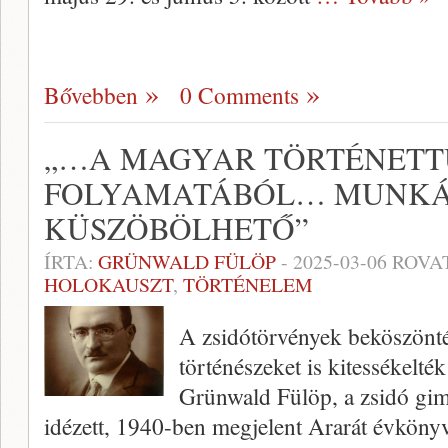
Bővebben
0 Comments
„…A MAGYAR TÖRTÉNE
FOLYAMATÁBÓL… MUNKÁ
KÜSZÖBÖLHETŐ”
ÍRTA:
GRÜNWALD FÜLÖP
-
2025-03-06
ROVA
HOLOKAUSZT
,
TÖRTÉNELEM
A zsidótörvények beköszönté
történészeket is kitessékelt
Grünwald Fülöp, a zsidó gi
idézett, 1940-ben megjelent Ararát évkönyv