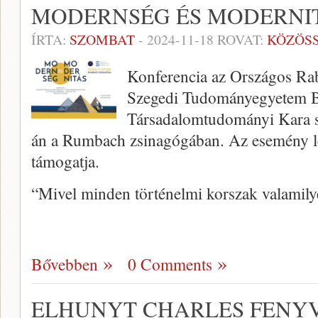
MODERNSÉG ÉS MODERNI
ÍRTA:
SZOMBAT
-
2024-11-18
ROVAT:
KÖZÖS
Konferencia az Országos Ra
Szegedi Tudományegyetem Bö
Társadalomtudományi Kara 
án a Rumbach zsinagógában. Az esemény lét
támogatja.
“Mivel minden történelmi korszak valami
Bővebben
0 Comments
ELHUNYT CHARLES FENYV