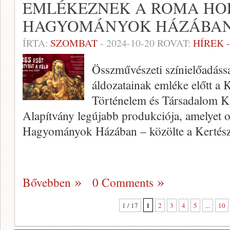
EMLÉKEZNEK A ROMA HO
HAGYOMÁNYOK HÁZÁBA
ÍRTA:
SZOMBAT
-
2024-10-20
ROVAT:
HÍREK 
Összművészeti színielőadássa
áldozatainak emléke előtt a 
Történelem és Társadalom 
Alapítvány legújabb produkciója, amelyet 
Hagyományok Házában – közölte a Kertés
Bővebben
0 Comments
1
1 / 17
2
3
4
5
...
10