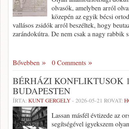
olvasók, amelyben arról olv
közepén az egyik bécsi orto
vallásos zsidók arról beszéltek, hogy beu
zarándokútra. De nem csak a nagy rabbik s
Bővebben
0 Comments
BÉRHÁZI KONFLIKTUSOK 1
BUDAPESTEN
ÍRTA:
KUNT GERGELY
-
2026-05-21
ROVAT:
H
Lassan másfél évtizede az ors
segítségével igyekszem olya