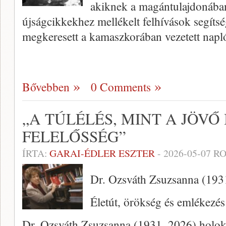
akiknek a magántulajdonába
újságcikkekhez mellékelt felhívások segíts
megkeresett a kamaszkorában vezetett napl
Bővebben
0 Comments
„A TÚLÉLÉS, MINT A JÖVŐ
FELELŐSSÉG”
ÍRTA:
GARAI-ÉDLER ESZTER
-
2026-05-07
RO
Dr. Ozsváth Zsuzsanna (19
Életút, örökség és emlékezés
Dr. Ozsváth Zsuzsanna (1931–2026) holokau