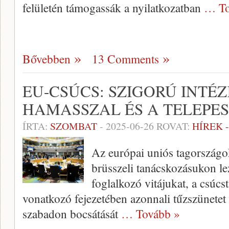
felületén támogassák a nyilatkozatban
… To
Bővebben
13 Comments
EU-CSÚCS: SZIGORÚ INTÉ
HAMASSZAL ÉS A TELEPE
ÍRTA:
SZOMBAT
-
2025-06-26
ROVAT:
HÍREK 
Az európai uniós tagországok
brüsszeli tanácskozásukon lez
foglalkozó vitájukat, a csúcs
vonatkozó fejezetében azonnali tűzszünetet é
szabadon bocsátását
… Tovább »