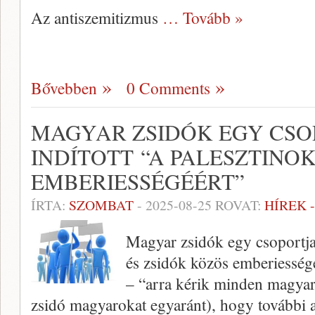
Az antiszemitizmus
… Tovább »
Bővebben
0 Comments
MAGYAR ZSIDÓK EGY CSOP
INDÍTOTT “A PALESZTINOK
EMBERIESSÉGÉÉRT”
ÍRTA:
SZOMBAT
-
2025-08-25
ROVAT:
HÍREK 
Magyar zsidók egy csoportja 
és zsidók közös emberiesség
– “arra kérik minden magyar
zsidó magyarokat egyaránt), hogy további 