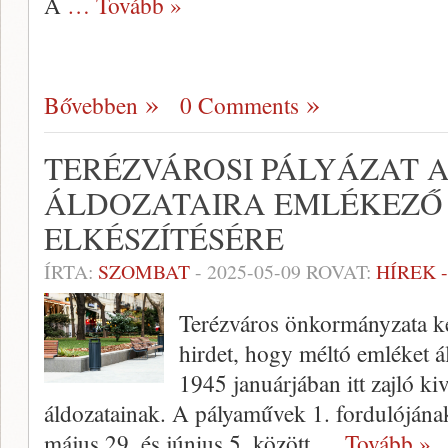
A
… Tovább »
Bővebben
0 Comments
TERÉZVÁROSI PÁLYÁZAT 
ÁLDOZATAIRA EMLÉKEZŐ 
ELKÉSZÍTÉSÉRE
ÍRTA:
SZOMBAT
-
2025-05-09
ROVAT:
HÍREK 
Terézváros önkormányzata két
hirdet, hogy méltó emléket ál
1945 januárjában itt zajló k
áldozatainak. A pályaművek 1. fordulójának
május 29. és június 5. között
… Tovább »