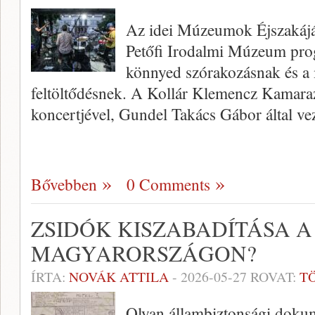
Az idei Múzeumok Éjszaká
Petőfi Irodalmi Múzeum prog
könnyed szórakozásnak és a 
feltöltődésnek. A Kollár Klemencz Kamara
koncertjével, Gundel Takács Gábor által ve
Bővebben
0 Comments
ZSIDÓK KISZABADÍTÁSA A
MAGYARORSZÁGON?
ÍRTA:
NOVÁK ATTILA
-
2026-05-27
ROVAT:
T
Olyan állambiztonsági doku