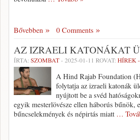
Bővebben
0 Comments
AZ IZRAELI KATONÁKAT 
ÍRTA:
SZOMBAT
-
2025-01-11
ROVAT:
HÍREK 
A Hind Rajab Foundation (HR
folytatja az izraeli katonák 
nyújtott be a svéd hatóságok
egyik mesterlövésze ellen háborús bűnök, e
bűncselekmények és népirtás miatt
… Tová