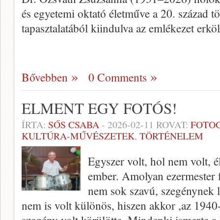
és egyetemi oktató életműve a 20. század t
tapasztalatából kiindulva az emlékezet erkö
Bővebben
0 Comments
ELMENT EGY FOTÓS!
ÍRTA:
SŐS CSABA
-
2026-02-11
ROVAT:
FOTO
KULTÚRA-MŰVÉSZETEK
,
TÖRTÉNELEM
Egyszer volt, hol nem volt,
ember. Amolyan ezermester f
nem sok szavú, szegénynek l
nem is volt különös, hiszen akkor ,az 194