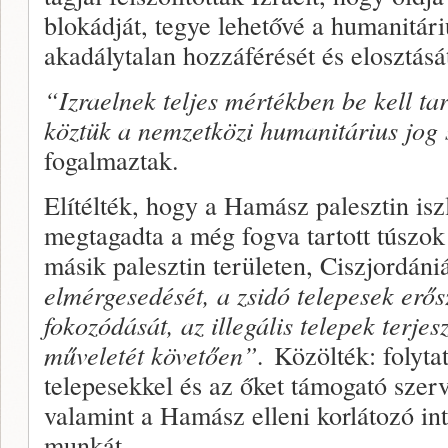
blokádját, tegye lehetővé a humanitári
akadálytalan hozzáférését és elosztásá
“Izraelnek teljes mértékben be kell ta
köztük a nemzetközi humanitárius jog s
fogalmaztak.
Elítélték, hogy a Hamász palesztin isz
megtagadta a még fogva tartott túszok 
másik palesztin területen, Ciszjordán
elmérgesedését, a zsidó telepesek erő
fokozódását, az illegális telepek terjes
műveletét követően”.
Közölték: folytat
telepesekkel és az őket támogató szer
valamint a Hamász elleni korlátozó in
munkát.