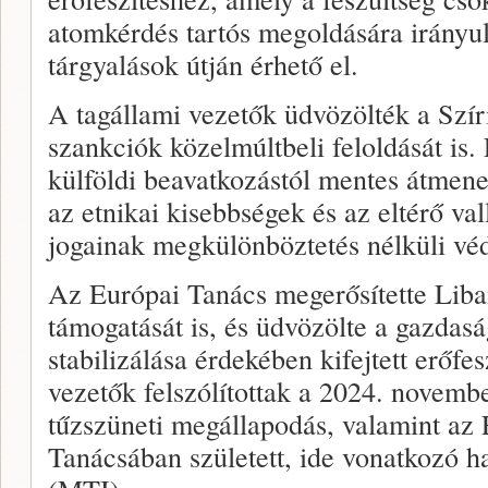
atomkérdés tartós megoldására irányul
tárgyalások útján érhető el.
A tagállami vezetők üdvözölték a Szí
szankciók közelmúltbeli feloldását is.
külföldi beavatkozástól mentes átmenet
az etnikai kisebbségek és az eltérő val
jogainak megkülönböztetés nélküli vé
Az Európai Tanács megerősítette Liba
támogatását is, és üdvözölte a gazdasá
stabilizálása érdekében kifejtett erőfe
vezetők felszólítottak a 2024. novemb
tűzszüneti megállapodás, valamint az
Tanácsában született, ide vonatkozó ha