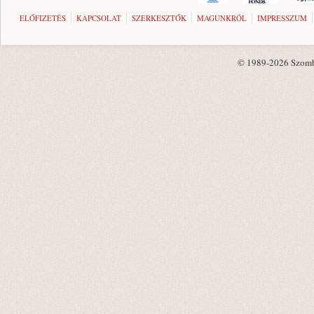
ELŐFIZETÉS
KAPCSOLAT
SZERKESZTŐK
MAGUNKRÓL
IMPRESSZUM
© 1989-2026 Szombat