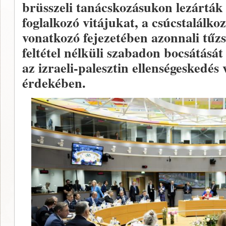
brüsszeli tanácskozásukon lezárták a
foglalkozó vitájukat, a csúcstalálk
vonatkozó fejezetében azonnali tűz
feltétel nélküli szabadon bocsátás
az izraeli-palesztin ellenségeskedés
érdekében.