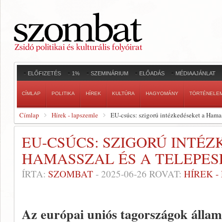
ELŐFIZETÉS
1%
SZEMINÁRIUM
ELŐADÁS
MÉDIAAJÁNLAT
CÍMLAP
POLITIKA
HÍREK
KULTÚRA
HAGYOMÁNY
TÖRTÉNELE
Címlap
Hírek - lapszemle
EU-csúcs: szigorú intézkedéseket a Hamas
EU-CSÚCS: SZIGORÚ INTÉ
HAMASSZAL ÉS A TELEPES
ÍRTA:
SZOMBAT
-
2025-06-26
ROVAT:
HÍREK 
Az európai uniós tagországok állam-