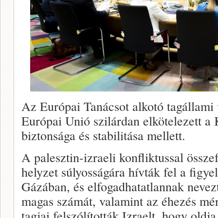
Az Európai Tanácsot alkotó tagállami 
Európai Unió szilárdan elkötelezett a 
biztonsága és stabilitása mellett.
A palesztin-izraeli konfliktussal össz
helyzet súlyosságára hívták fel a figye
Gázában, és elfogadhatatlannak nevezt
magas számát, valamint az éhezés mér
tagjai felszólították Izraelt, hogy oldj