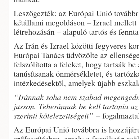
Leszögezték: az Európai Unió továbbra 
kétállami megoldáson – Izrael mellett 
létrehozásán – alapuló tartós és fennta
Az Irán és Izrael közötti fegyveres ko
Európai Tanács üdvözölte az ellensége
felszólította a feleket, hogy tartsák b
tanúsítsanak önmérsékletet, és tartóz
intézkedésektől, amelyek újabb eszkal
“Iránnak soha nem szabad megengedn
jusson. Teheránnak be kell tartania 
szerinti kötelezettségeit”
– fogalmazta
Az Európai Unió továbbra is hozzájár
erőfeszítéshez, amely a feszültség csö