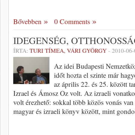
Bővebben
0 Comments
IDEGENSÉG, OTTHONOSSÁ
ÍRTA:
TURI TÍMEA, VÁRI GYÖRGY
-
2010-06-
Az idei Budapesti Nemzetköz
időt hozta el szinte már hag
az április 22. és 25. között 
Izrael és Ámosz Oz volt. Az izraeli vonat
volt érezhető: sokkal több közös vonás van 
magyar és izraeli könyv között, mint gondo