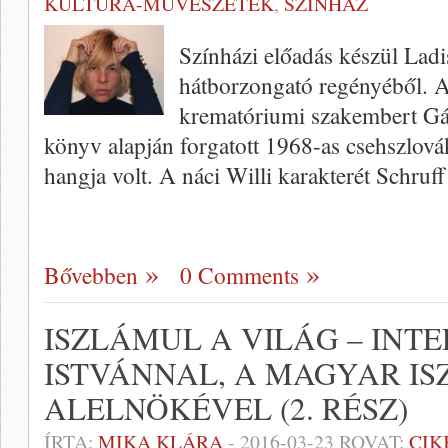
KULTÚRA-MŰVÉSZETEK
,
SZÍNHÁZ
Színházi előadás készül Lad
hátborzongató regényéből. A
krematóriumi szakembert Gálv
könyv alapján forgatott 1968-as csehszlov
hangja volt. A náci Willi karakterét Schruf
Bővebben
0 Comments
ISZLÁMUL A VILÁG – INT
ISTVÁNNAL, A MAGYAR I
ALELNÖKÉVEL (2. RÉSZ)
ÍRTA:
MIKA KLÁRA
-
2016-03-23
ROVAT:
CIK