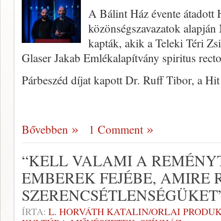
A Bálint Ház évente átadott H
közönségszavazatok alapján
kapták, akik a Teleki Téri Zsi
Glaser Jakab Emlékalapítvány spiritus recto
Párbeszéd díjat kapott Dr. Ruff Tibor, a Hi
Bővebben
1 Comment
“KELL VALAMI A REMÉNY
EMBEREK FEJÉBE, AMIRE
SZERENCSÉTLENSÉGÜKET
ÍRTA:
L. HORVÁTH KATALIN/ORLAI PRODU