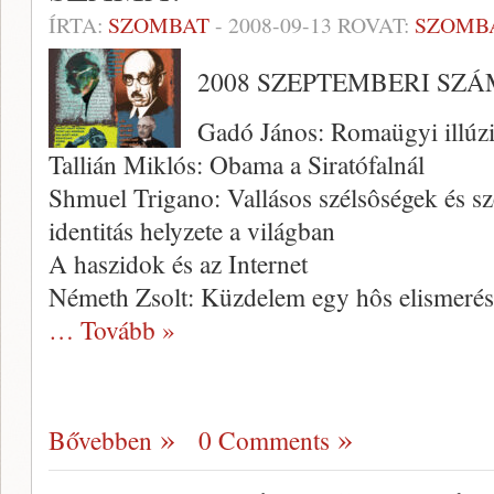
ÍRTA:
SZOMBAT
-
2008-09-13
ROVAT:
SZOMB
2008 SZEPTEMBERI SZÁ
Gadó János: Romaügyi illúzi
Tallián Miklós: Obama a Siratófalnál
Shmuel Trigano: Vallásos szélsôségek és s
identitás helyzete a világban
A haszidok és az Internet
Németh Zsolt: Küzdelem egy hôs elismerés
… Tovább »
Bővebben
0 Comments