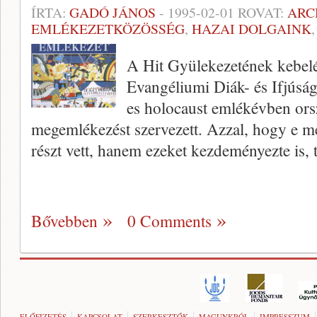
ÍRTA:
GADÓ JÁNOS
-
1995-02-01
ROVAT:
ARC
EMLÉKEZETKÖZÖSSÉG
,
HAZAI DOLGAINK
A Hit Gyülekezetének kebelé
Evangéliumi Diák- és Ifjúsá
es holocaust em­lékévben or
megemlékezést szervezett. Azzal, hogy e
részt vett, hanem ezeket kezdemé­nyezte is,
Bővebben
0 Comments
ELŐFIZETÉS
KAPCSOLAT
SZERKESZTŐK
MAGUNKRÓL
IMPRESSZUM