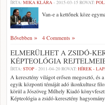
ÍRTA:
MIKA KLÁRA
-
2015-03-15
ROVAT:
POL
Van-e a kettőnek köze egym
Bővebben
4 Comments
ELMERÜLHET A ZSIDÓ-KE
KÉPTEOLÓGIA REJTELMEI
ÍRTA:
STOP
-
2011-04-20
ROVAT:
HÍREK - LA
A keresztény világot erősen megosztó, és a
egyik központi témáját adó ikonkultusz filozó
körül a Jószöveg Műhely Kiadó könyvfeszt
Képteológia a zsidó-keresztény hagyomány