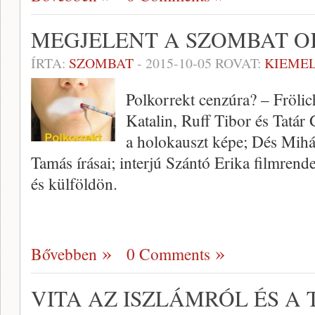
MEGJELENT A SZOMBAT O
ÍRTA:
SZOMBAT
-
2015-10-05
ROVAT:
KIEME
Polkorrekt cenzúra? – Fröli
Katalin, Ruff Tibor és Tatár
a holokauszt képe; Dés Mihá
Tamás írásai; interjú Szántó Erika filmrende
és külföldön.
Bővebben
0 Comments
VITA AZ ISZLÁMRÓL ÉS A