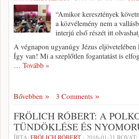
“Amikor keresztények követn
a közvélemény nem a vallásba
interjú első részét itt olvashat
A végnapon ugyanúgy Jézus eljövetelében h
Így van! Mi a szeplőtlen fogantatást is elf
… Tovább »
Bővebben
3 Comments
FRÖLICH RÓBERT: A POL
TÜNDÖKLÉSE ÉS NYOMOR
ÍRTA:
FRÖLICH RÓBERT
-
2016-01-31
ROVAT: