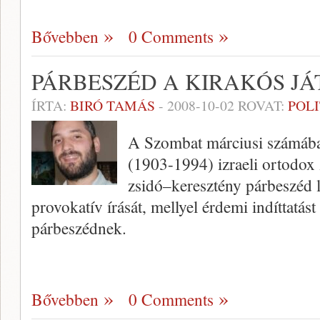
Bővebben
0 Comments
PÁRBESZÉD A KIRAKÓS J
ÍRTA:
BIRÓ TAMÁS
-
2008-10-02
ROVAT:
POL
A Szombat márciusi számába
(1903-1994) izraeli ortodox 
zsidó–keresztény párbeszéd l
provokatív írását, mellyel érdemi indíttatás
párbeszédnek.
Bővebben
0 Comments