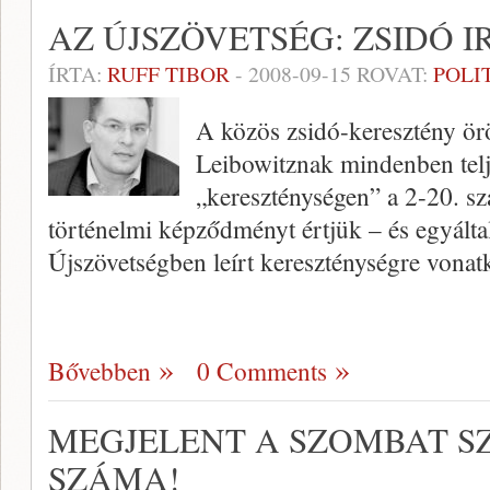
AZ ÚJSZÖVETSÉG: ZSIDÓ 
ÍRTA:
RUFF TIBOR
-
2008-09-15
ROVAT:
POLI
A közös zsidó-keresztény ö
Leibowitznak mindenben tel
„kereszténységen” a 2-20. s
történelmi képződményt értjük – és egyáltal
Újszövetségben leírt kereszténységre vonatk
Bővebben
0 Comments
MEGJELENT A SZOMBAT S
SZÁMA!