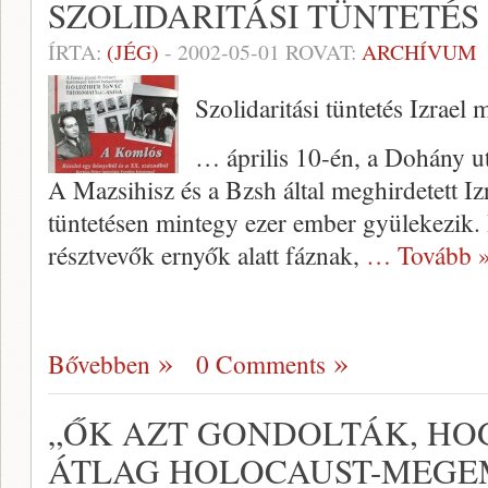
SZOLIDARITÁSI TÜNTETÉS
ÍRTA:
(JÉG)
-
2002-05-01
ROVAT:
ARCHÍVUM
Szolidaritási tüntetés Izrael m
… április 10-én, a Dohány utc
A Mazsihisz és a Bzsh által meghirdetett Izra
tüntetésen mintegy ezer ember gyülekezik. R
résztvevők ernyők alatt fáznak,
… Tovább 
Bővebben
0 Comments
„ŐK AZT GONDOLTÁK, HO
ÁTLAG HOLOCAUST-MEGE