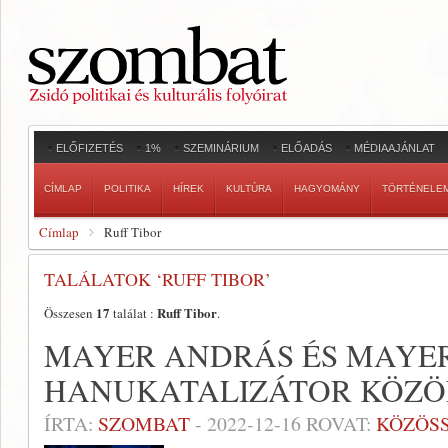
ELŐFIZETÉS
1%
SZEMINÁRIUM
ELŐADÁS
MÉDIAAJÁNLAT
CÍMLAP
POLITIKA
HÍREK
KULTÚRA
HAGYOMÁNY
TÖRTÉNELE
Címlap
Ruff Tibor
TALÁLATOK ‘RUFF TIBOR’
17
Ruff Tibor
Összesen
találat :
.
MAYER ANDRÁS ÉS MAYE
HANUKATALIZÁTOR KÖZÖ
ÍRTA:
SZOMBAT
-
2022-12-16
ROVAT:
KÖZÖS