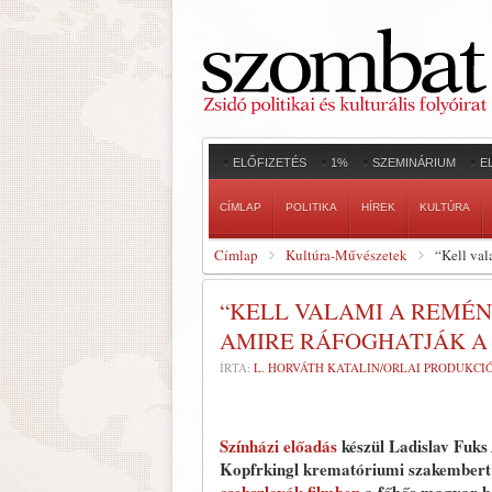
ELŐFIZETÉS
1%
SZEMINÁRIUM
E
CÍMLAP
POLITIKA
HÍREK
KULTÚRA
Címlap
Kultúra-Művészetek
“Kell val
“KELL VALAMI A REMÉN
AMIRE RÁFOGHATJÁK A
ÍRTA:
L. HORVÁTH KATALIN/ORLAI PRODUKCI
Színházi előadás
készül Ladislav Fuks
Kopfrkingl krematóriumi szakembert G