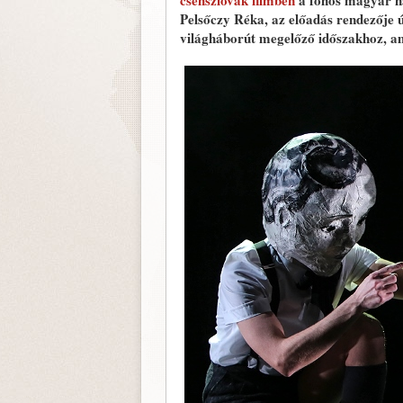
csehszlovák filmben
a főhős magyar ha
Pelsőczy Réka, az előadás rendezője 
világháborút megelőző időszakhoz, am