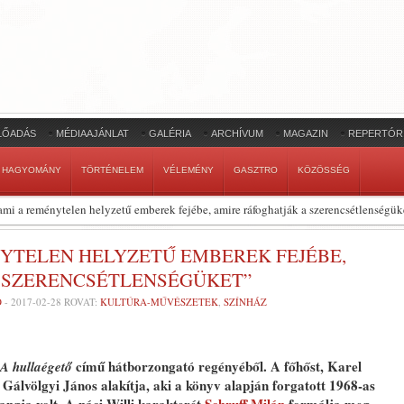
LŐADÁS
MÉDIAAJÁNLAT
GALÉRIA
ARCHÍVUM
MAGAZIN
REPERTÓR
HAGYOMÁNY
TÖRTÉNELEM
VÉLEMÉNY
GASZTRO
KÖZÖSSÉG
ami a reménytelen helyzetű emberek fejébe, amire ráfoghatják a szerencsétlenségük
YTELEN HELYZETŰ EMBEREK FEJÉBE,
 SZERENCSÉTLENSÉGÜKET”
Ó
-
2017-02-28
ROVAT:
KULTÚRA-MŰVÉSZETEK
,
SZÍNHÁZ
című hátborzongató regényéből. A főhőst, Karel
A hullaégető
álvölgyi János alakítja, aki a könyv alapján forgatott 1968-as