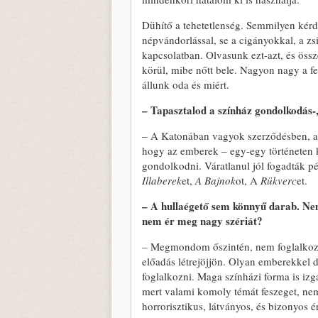
Dühítő a tehetetlenség. Semmilyen kérdé
népvándorlással, se a cigányokkal, a z
kapcsolatban. Olvasunk ezt-azt, és össz
körül, mibe nőtt bele. Nagyon nagy a f
állunk oda és miért.
– Tapasztalod a színház gondolkodás-,
– A Katonában vagyok szerződésben, ah
hogy az emberek – egy-egy történeten k
gondolkodni. Váratlanul jól fogadták 
Illaberek
et,
A Bajnok
ot, A
Rükverc
et.
– A hullaégető sem könnyű darab. Nem
nem ér meg nagy szériát?
– Megmondom őszintén, nem foglalkozom
előadás létrejöjjön. Olyan emberekkel 
foglalkozni. Maga színházi forma is izg
mert valami komoly témát feszeget, nem
horrorisztikus, látványos, és bizonyos 