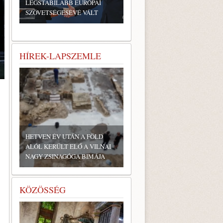
LEGSTABILABB EURÓPAI
SZÖVETSÉGESÉVÉ VÁLT
HÍREK-LAPSZEMLE
HETVEN ÉV UTÁN A FÖLD
ALÓL KERÜLT ELŐ A VILNAI
NAGY ZSINAGÓGA BIMÁJA
KÖZÖSSÉG