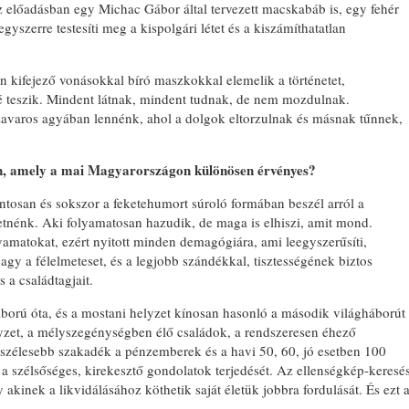
z előadásban egy Michac Gábor által tervezett macskabáb is, egy fehér
gyszerre testesíti meg a kispolgári létet és a kiszámíthatatlan
n kifejező vonásokkal bíró maszkokkal elemelik a történetet,
 teszik. Mindent látnak, mindent tudnak, de nem mozdulnak.
zavaros agyában lennénk, ahol a dolgok eltorzulnak és másnak tűnnek,
ban, amely a mai Magyarországon különösen érvényes?
pontosan és sokszor a feketehumort súroló formában beszél arról a
etnénk. Aki folyamatosan hazudik, de maga is elhiszi, amit mond.
lyamatokat, ezért nyitott minden demagógiára, ami leegyszerűsíti,
vagy a félelmeteset, és a legjobb szándékkal, tisztességének biztos
 a családtagjait.
háború óta, és a mostani helyzet kínosan hasonló a második világháborút
zet, a mélyszegénységben élő családok, a rendszeresen éhező
szélesebb szakadék a pénzemberek és a havi 50, 60, jó esetben 100
k a szélsőséges, kirekesztő gondolatok terjedését. Az ellenségkép-keresé
akinek a likvidálásához köthetik saját életük jobbra fordulását. És ezt 