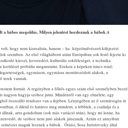
volt a bábos megoldás. Milyen jelentést hordoznak a bábok
A
volt, hogy nem kisrealista, hanem – ha képzőművészeti kifejezést
lok szemben. Az első világháború utáni Európában sok festő fejezte ki
uralkodó káoszt, keveredést, kulturális sokféleséget, a technika
érbe kerülését próbálta megmutatni. Ezeken a képeken nincs rend;
ellegzetességek, egymáson, egymásra montírozódott alakok, a
épő terek vannak.
kerestem formát. A regényben a főhős egyes szám első személyben beszé
 is nagyon hagyja szóhoz jutni. Mindenről van egy elmélete, egy
gból összeálló rendszer van a fejében. Lényegében az ő szemüvegén át
pontban, ő diktál és határoz meg mindent, a többiek, a családja és a
latt állnak, arra gondoltam (sok más variáció után), hogy mi lenne, ha
szenvedő, de szóhoz nem jutó alakok játszanák. Aztán ez annyiban
zínészei maguk lesznek a bábok. Óriási, Sosa Juristovszky által