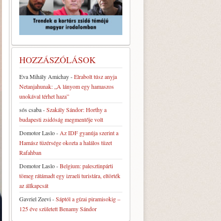
HOZZÁSZÓLÁSOK
Eva Mihály Amichay
-
Elrabolt túsz anyja
Netanjahunak: „A lányom egy hamaszos
unokával térhet haza”
sós csaba
-
Szakály Sándor: Horthy a
budapesti zsidóság megmentője volt
Domotor Laslo
-
Az IDF gyanúja szerint a
Hamász tüzérsége okozta a halálos tüzet
Rafahban
Domotor Laslo
-
Belgium: palesztinpárti
tömeg rátámadt egy izraeli turistára, eltörték
az állkapcsát
Gavriel Zeevi
-
Sáptól a gízai piramisokig –
125 éve született Benamy Sándor