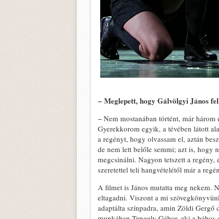
− Meglepett, hogy Gálvölgyi János fe
− Nem mostanában történt, már három 
Gyerekkorom egyik, a tévében látott ala
a regényt, hogy olvassam el, aztán besz
de nem lett belőle semmi; azt is, hogy
megcsinálni. Nagyon tetszett a regény, 
szeretettel teli hangvételétől már a regé
A filmet is János mutatta meg nekem. N
eltagadni. Viszont a mi szövegkönyvünk
adaptálta színpadra, amin Zöldi Gergő 
munkában Tengely Gábor, aki a bábos d