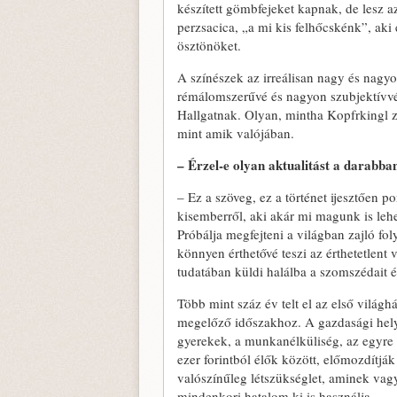
készített gömbfejeket kapnak, de lesz a
perzsacica, „a mi kis felhőcskénk”, aki e
ösztönöket.
A színészek az irreálisan nagy és nagyo
rémálomszerűvé és nagyon szubjektívvé
Hallgatnak. Olyan, mintha Kopfrkingl 
mint amik valójában.
– Érzel-e olyan aktualitást a darab
– Ez a szöveg, ez a történet ijesztően 
kisemberről, aki akár mi magunk is leh
Próbálja megfejteni a világban zajló fo
könnyen érthetővé teszi az érthetetlent 
tudatában küldi halálba a szomszédait és
Több mint száz év telt el az első világ
megelőző időszakhoz. A gazdasági hely
gyerekek, a munkanélküliség, az egyre 
ezer forintból élők között, előmozdítjá
valószínűleg létszükséglet, aminek vagy 
mindenkori hatalom ki is használja.