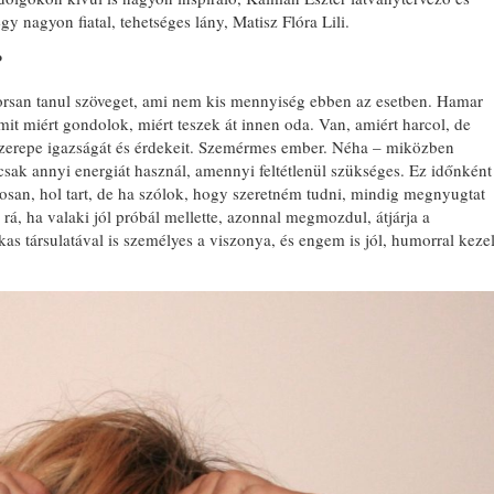
y nagyon fiatal, tehetséges lány, Matisz Flóra Lili.
?
yorsan tanul szöveget, ami nem kis mennyiség ebben az esetben. Hamar
it miért gondolok, miért teszek át innen oda. Van, amiért harcol, de
 szerepe igazságát és érdekeit. Szemérmes ember. Néha – miközben
csak annyi energiát használ, amennyi feltétlenül szükséges. Ez időnként
san, hol tart, de ha szólok, hogy szeretném tudni, mindig megnyugtat
ő rá, ha valaki jól próbál mellette, azonnal megmozdul, átjárja a
as társulatával is személyes a viszonya, és engem is jól, humorral keze