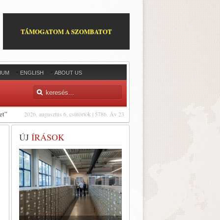
TÁMOGATOM A SZOMBATOT
IUM
ENGLISH
ABOUT US
et”
2026. augusztus 6, csütörtök | 5786. Áv 23
ÚJ
ÍRÁSOK