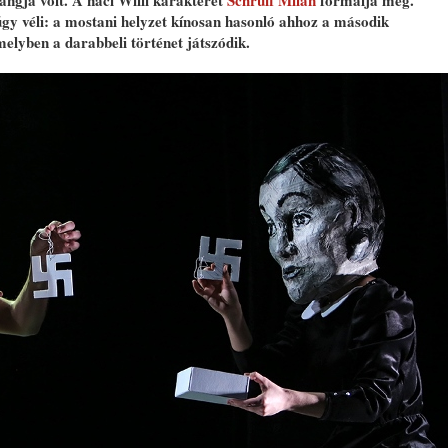
ngja volt. A náci Willi karakterét
Schruff Milán
formálja meg.
úgy véli: a mostani helyzet kínosan hasonló ahhoz a második
elyben a darabbeli történet játszódik.