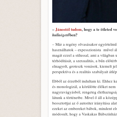
–
Jánostól tudom
, hogy a te ötleted 
ben?
hullaégető
– Már a regény olvasásakor egyértelmű 
használhatok – expesszionista művel ál
magát ezzel a stílussal, ami a világban 
térhódítását, a szexualitás, a bűn előt
elnagyolt, groteszk vonások, kiemelt j
perspektíva és a realitás szabályait átl
Ebből az érzetből indultam ki. Ehhez 
és monologizál, a körülötte élőket nem
nagyravágyásból, rengeteg élethazugsá
látunk a történetbe. Mivel ő áll a közép
beosztottjai az ő autoriter irányítása a
ezeket az embereket bábok, mindent el
módosult, hogy a Vaskakas Bábszínház s