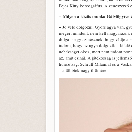
Fejes Kitty koreográfus. A zeneszerző eg
− Milyen a közös munka Gálvölgyivel
− Jó vele dolgozni. Gyors agya van, g
megért mindent, nem kell magyarázni, m
dolga is egy színésznek, hogy védje a
tudom, hogy az agya dolgozik – kifelé 
nehézséget okoz, mert nem tudom ponto
az, amit csinál. A játékosság is jellemz
huncutság. Schruff Milánnal és a Vaskak
– a többiek nagy örömére.