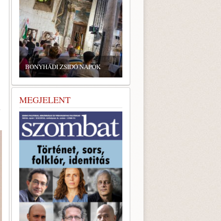
ZSIDÓ GASZTRONÓMIAI
TALÁLKOZÓ A BONYHÁDI
ZSINAGÓGÁBAN
MEGJELENT
l