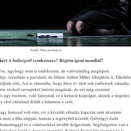
Fotók: Orlai produkció
lkért
rendezésére? Rögtön igent mondtál?
A hullaégető
éve, úgyhogy nem is emlékszem, de valószínűleg meglepett.
kja, szerettem a paródiáit, de láttam Arthur Miller
Alku
jában is. Elküldte
éljünk róla. Azt is elmondta, hogy húsz év alatt sok embernek odaadta,
 nem szokott szerepeket intézni magának, de ezt még szeretné
és úgy éreztem, való Jánosnak ez a kétarcú kispolgár, akinek a negédes
ny első oldalánál felállt a hátamon a szőr.
agy hatással volt rám, ezt a készülő előadás kapcsán sem akarnám
 nem a film alapján, hanem a regényből készült, Gálvölgyi Judit
dramaturggal és a színészekkel tovább dolgoztunk. Segítségemre van a
olgokon kívül is nagyon inspiráló, Kálmán Eszter látványtervező és