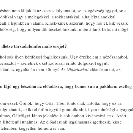
sben nem látjuk át az összes folyamatot, se az egészségüggyel, se a
sidókkal vagy a melegekkel, a rokkantakkal, a hajléktalanokkal
eáll a fejünkben valami. Kinek-kinek aszerint, hogy hol él, kik veszik
elelősség, hogy milyen döntéseket hozunk, mibe állunk bele, mi mögé
 illetve társadalomformáló erejét?
ol sok ilyen kérdéssel foglalkozunk. Úgy érzékelem a nézőszámból,
eresztül – szeretnek őket szorosan érintő dolgokról együtt
például az egyáltalán nem könnyű
Az Olaszliszkai
előadásunkat, az
 fájó úgy készülni az előadásra, hogy benne van a pakliban: esetleg
 ezzel. Örülök, hogy Orlai Tibor fontosnak tartotta, hogy ez az
dolgozhatok, akikkel öröm együtt gondolkodni, ilyen minőségi anyagga
almas, Gálvölgyi János jelenléte is sok embert kíváncsivá tesz. Azért
 feltétlenül unalmas. Az előadásunk izgalmasnak ígérkezik, kissé
értelemben kegyetlen humora is van.