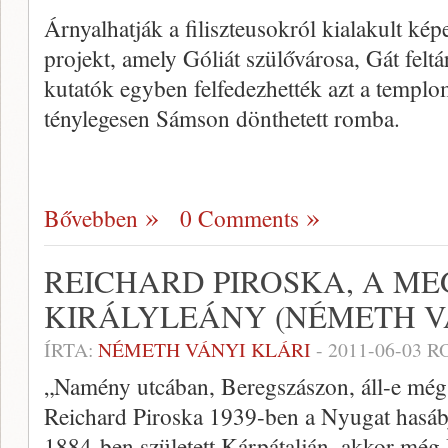
Árnyalhatják a filiszteusokról kialakult képe
projekt, amely Góliát szülővárosa, Gát feltár
kutatók egyben felfedezhették azt a templom
ténylegesen Sámson dönthetett romba.
Bővebben
0 Comments
REICHARD PIROSKA, A M
KIRÁLYLEÁNY (NÉMETH V
ÍRTA:
NÉMETH VÁNYI KLÁRI
-
2011-06-03
RO
„Namény utcában, Beregszászon, áll-e még
Reichard Piroska 1939-ben a Nyugat hasábj
1884-ben született Kárpátalján, akkor még