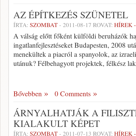
AZ ÉPÍTKEZÉS SZÜNETEL
ÍRTA:
SZOMBAT
-
2011-08-17
ROVAT:
HÍREK 
A válság előtt főként külföldi beruházók h
ingatlanfejlesztéseket Budapesten, 2008 ut
menekültek a piacról a spanyolok, az izrael
utánuk? Félbehagyott projektek, félkész la
Bővebben
0 Comments
ÁRNYALHATJÁK A FILISZ
KIALAKULT KÉPET
ÍRTA:
SZOMBAT
-
2011-07-13
ROVAT:
HÍREK 