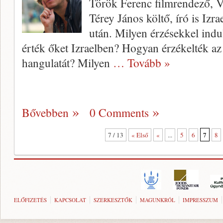
Török Ferenc filmrendező, V
Térey János költő, író is Izra
után. Milyen érzésekkel ind
érték őket Izraelben? Hogyan érzékelték az
hangulatát? Milyen
… Tovább »
Bővebben
0 Comments
7
7 / 13
« Első
«
...
5
6
8
ELŐFIZETÉS
KAPCSOLAT
SZERKESZTŐK
MAGUNKRÓL
IMPRESSZUM