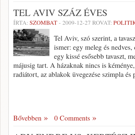
TEL AVIV SZÁZ ÉVES
ÍRTA:
SZOMBAT
-
2009-12-27
ROVAT:
POLITI
Tel Aviv, szó szerint, a tava
ismer: egy meleg és nedves,
egy kissé esősebb tavaszt, m
májusig tart. A házaknak nincs is kéménye
radiátort, az ablakok üvegezése szimpla és 
Bővebben
0 Comments