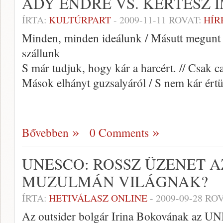
ADY ENDRE VS. KERTÉSZ 
ÍRTA:
KULTÚRPART
-
2009-11-11
ROVAT:
HÍR
Minden, minden ideálunk / Másutt megunt 
szállunk
S már tudjuk, hogy kár a harcért. // Csak 
Mások elhányt guzsalyáról / S nem kár értü
Bővebben
0 Comments
UNESCO: ROSSZ ÜZENET A
MUZULMÁN VILÁGNAK?
ÍRTA:
HETIVÁLASZ ONLINE
-
2009-09-28
ROV
Az outsider bolgár Irina Bokovának az UN