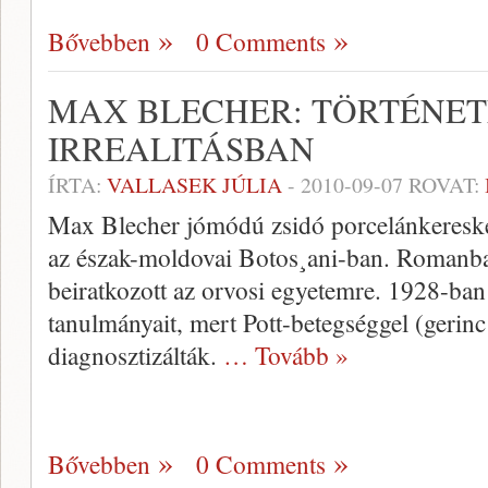
Bővebben
0 Comments
MAX BLECHER: TÖRTÉNET
IRREALITÁSBAN
ÍRTA:
VALLASEK JÚLIA
-
2010-09-07
ROVAT:
Max Blecher jómódú zsidó porcelánkereske
az észak-moldovai Botos¸ani-ban. Romanban
beiratkozott az orvosi egyetemre. 1928-ban
tanulmányait, mert Pott-betegséggel (gerinc
diagnosztizálták.
… Tovább »
Bővebben
0 Comments