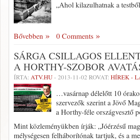
„Ahol kilazulhatnak a testbő
Bővebben
0 Comments
SÁRGA CSILLAGOS ELLEN
A HORTHY-SZOBOR AVATÁ
ÍRTA:
ATV.HU
-
2013-11-02
ROVAT:
HÍREK - 
…vasárnap délelőtt 10 órako
szervezők szerint a Jövő Ma
a Horthy-féle országvesztő po
Mint közleményükben írják: „Jóérzésű mag
mélységesen felháborítónak tartjuk, és a 