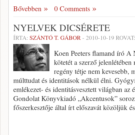
Bővebben
0 Comments
NYELVEK DICSÉRETE
ÍRTA:
SZÁNTÓ T. GÁBOR
-
2010-10-19
ROVAT
Koen Peeters flamand író A
kötetét a szerző jelenlétébe
regény tétje nem kevesebb, 
múlttudat és identitások nélkül élni. Gyógyí
emlékezet- és identitásvesztett világban az
Gondolat Könyvkiadó „Akcentusok” soroza
főszerkesztője által írt előszavát közöljük é