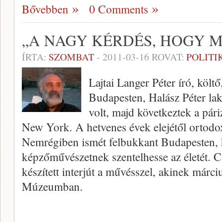
Bővebben
0 Comments
„A NAGY KÉRDÉS, HOGY M
ÍRTA:
SZOMBAT
-
2011-03-16
ROVAT:
POLITI
Lajtai Langer Péter író, költ
Budapesten, Halász Péter lak
volt, majd következtek a pári
New York. A hetvenes évek elejétől ortodox
Nemrégiben ismét felbukkant Budapesten, 
képzőművészetnek szentelhesse az életét. C
készített interjút a művésszel, akinek márciu
Múzeumban.