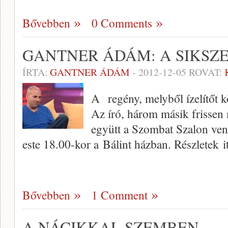
Bővebben
0 Comments
GANTNER ÁDÁM: A SIKSZ
ÍRTA:
GANTNER ÁDÁM
-
2012-12-05
ROVAT:
A regény, melyből ízelítőt 
Az író, három másik frissen 
együtt a Szombat Szalon ve
este 18.00-kor a Bálint házban. Részletek it
Bővebben
1 Comment
A NÁCIKKAL SZEMBEN