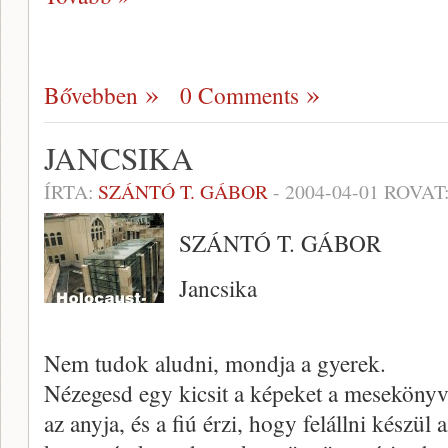
Bővebben
0 Comments
JANCSIKA
ÍRTA:
SZÁNTÓ T. GÁBOR
-
2004-04-01
ROVAT
SZÁNTÓ T. GÁBOR
Jancsika
Nem tudok aludni, mondja a gyerek.
Nézegesd egy kicsit a képeket a me­seköny
az anyja, és a fiú érzi, hogy felállni ké­szül