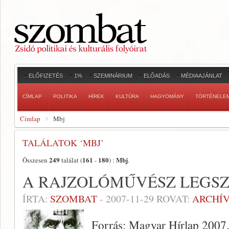
ELŐFIZETÉS
1%
SZEMINÁRIUM
ELŐADÁS
MÉDIAAJÁNLAT
CÍMLAP
POLITIKA
HÍREK
KULTÚRA
HAGYOMÁNY
TÖRTÉNELE
Címlap
Mbj
TALÁLATOK ‘MBJ’
249
161
180
Mbj
Összesen
találat (
-
) :
.
A RAJZOLÓMŰVÉSZ LEGSZ
ÍRTA:
SZOMBAT
-
2007-11-29
ROVAT:
ARCHÍ
Forrás: Magyar Hírlap 2007