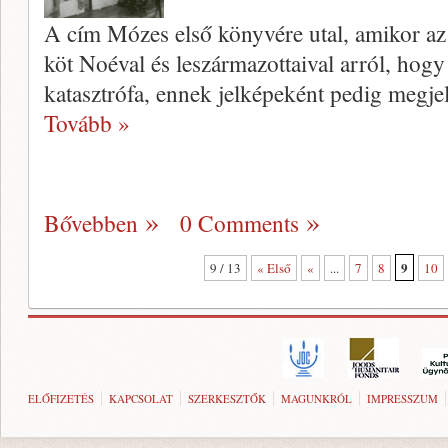
A cím Mózes első könyvére utal, amikor az 
köt Noéval és leszármazottaival arról, hog
kataszt­rófa, ennek jelképeként pedig megje
Tovább »
Bővebben
0 Comments
9
9 / 13
« Első
«
...
7
8
10
ELŐFIZETÉS
KAPCSOLAT
SZERKESZTŐK
MAGUNKRÓL
IMPRESSZUM