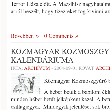
Terror Há­za előtt. A Mazsihisz nagyhatalm
arról beszélt, hogy tízezreket fog kivinni a
Bővebben
0 Comments
KÖZMAGYAR KOZMOSZGYÚ
KALENDÁRIUMA
ÍRTA:
ARCHÍVUM
-
2004-09-01
ROVAT:
ARCH
Közmagyar Kozmoszgyúró ba
A héber betűk a babiloni ékí
minden héber betűt jel­képként kezel. A be
csillagjegyek. Mindegyik jelentését sok bibl