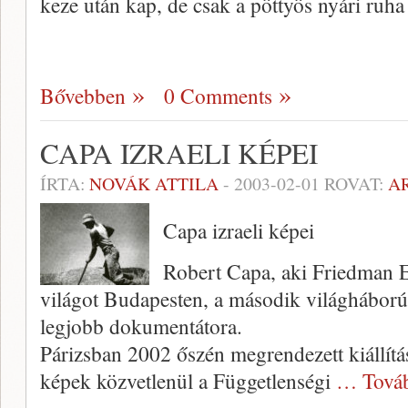
keze után kap, de csak a pöttyös nyári ruha
Bővebben
0 Comments
CAPA IZRAELI KÉPEI
ÍRTA:
NOVÁK ATTILA
-
2003-02-01
ROVAT:
A
Capa izraeli képei
Robert Capa, aki Friedman E
világot Budapesten, a második világháború 
legjobb dokumentátora.
Párizsban 2002 őszén megrendezett kiállítása
képek közvetlenül a Függet­lenségi
… Tová