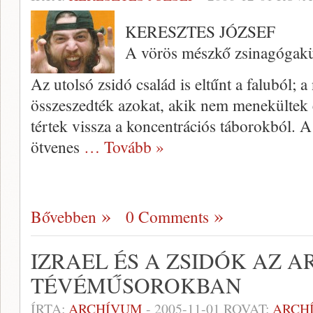
KERESZTES JÓZSEF
A vörös mészkő zsinagógak
Az utolsó zsidó család is eltűnt a faluból; 
összeszedték azo­kat, akik nem menekültek 
tértek vissza a koncentrációs táborokból. A 
ötvenes
… Tovább »
Bővebben
0 Comments
IZRAEL ÉS A ZSIDÓK AZ A
TÉVÉMŰSOROKBAN
ÍRTA:
ARCHÍVUM
-
2005-11-01
ROVAT:
ARCH