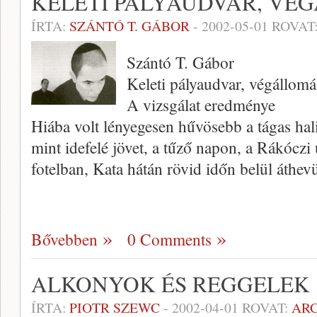
KELETI PÁLYAUDVAR, VÉ
ÍRTA:
SZÁNTÓ T. GÁBOR
-
2002-05-01
ROVAT
Szántó T. Gábor
Keleti pályaudvar, végállom
A vizsgálat eredménye
Hiába volt lényegesen hűvösebb a tágas hali
mint idefelé jövet, a tűző napon, a Rákóczi
fotelban, Kata hátán rövid időn belül áthev
Bővebben
0 Comments
ALKONYOK ÉS REGGELEK
ÍRTA:
PIOTR SZEWC
-
2002-04-01
ROVAT:
AR