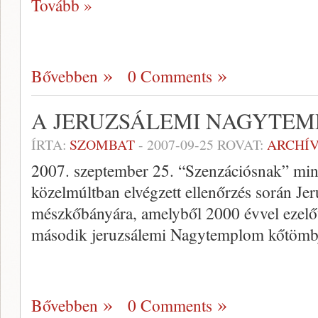
Tovább »
Bővebben
0 Comments
A JERUZSÁLEMI NAGYTEM
ÍRTA:
SZOMBAT
-
2007-09-25
ROVAT:
ARCHÍ
2007. szeptember 25. “Szenzációsnak” minősí
közelmúltban elvégzett ellenőrzés során Je
mészkőbányára, amelyből 2000 évvel ezelőtt
második jeruzsálemi Nagytemplom kőtömbje
Bővebben
0 Comments