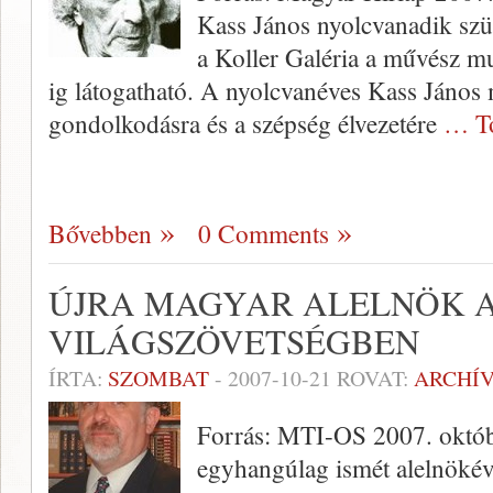
Kass János nyolcvanadik szüle
a Koller Galéria a művész m
ig látogatható. A nyolcvanéves Kass János
gondolkodásra és a szépség élvezetére
… T
Bővebben
0 Comments
ÚJRA MAGYAR ALELNÖK A
VILÁGSZÖVETSÉGBEN
ÍRTA:
SZOMBAT
-
2007-10-21
ROVAT:
ARCHÍ
Forrás: MTI-OS 2007. októbe
egyhangúlag ismét alelnökévé