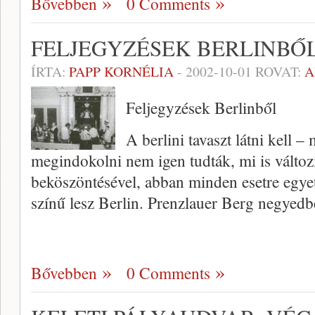
Bővebben
0 Comments
FELJEGYZÉSEK BERLINBŐ
ÍRTA:
PAPP KORNÉLIA
-
2002-10-01
ROVAT:
A
Feljegyzések Berlinből
A berlini tavaszt látni kell 
megindokolni nem igen tudták, mi is változ
beköszöntésével, abban minden esetre egye
színű lesz Berlin. Prenzlauer Berg ne­gyed
Bővebben
0 Comments