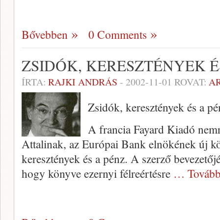
Bővebben
0 Comments
ZSIDÓK, KERESZTÉNYEK É
ÍRTA:
RAJKI ANDRÁS
-
2002-11-01
ROVAT:
A
Zsidók, keresztények és a pé
A francia Fayard Kiadó nemr
Attalinak, az Euró­pai Bank elnökének új k
keresztények és a pénz. A szerző bevezetőjéb
hogy könyve ezernyi félreértésre
… Tovább