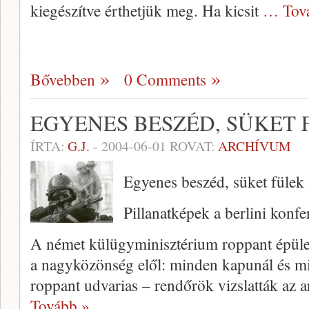
kiegészítve érthetjük meg. Ha kicsit
… Tov
Bővebben
0 Comments
EGYENES BESZÉD, SÜKET 
ÍRTA:
G.J.
-
2004-06-01
ROVAT:
ARCHÍVUM
Egyenes beszéd, süket fülek
Pillanatképek a berlini konfe
A német külügyminisz­térium roppant épület
a nagyközönség elől: minden kapunál és m
roppant udvarias – rendőrök vizslatták az a
Tovább »