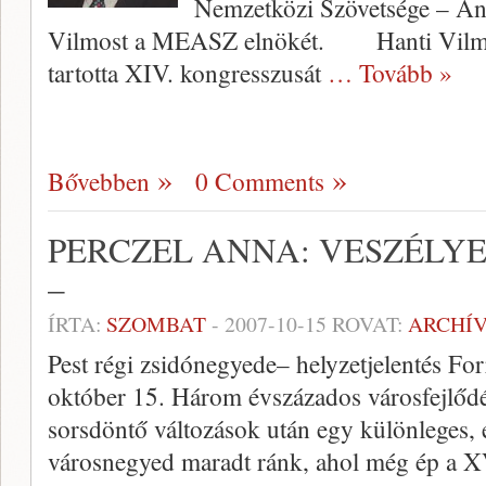
Nemzetközi Szövetsége – Ant
Vilmost a MEASZ elnökét. Hanti Vilmo
tartotta XIV. kongresszusát
… Tovább »
Bővebben
0 Comments
PERCZEL ANNA: VESZÉLY
–
ÍRTA:
SZOMBAT
-
2007-10-15
ROVAT:
ARCHÍ
Pest régi zsidónegyede– helyzetjelentés For
október 15. Három évszázados városfejlődés
sorsdöntő változások után egy különleges, 
városnegyed maradt ránk, ahol még ép a X