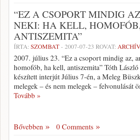
“EZ A CSOPORT MINDIG A
NEKI: HA KELL, HOMOFÓB,
ANTISZEMITA”
ÍRTA:
SZOMBAT
-
2007-07-23
ROVAT:
ARCHÍ
2007. július 23. “Ez a csoport mindig az, 
homofób, ha kell, antiszemita” Tóth László
készített interjút Július 7-én, a Meleg Büsz
melegek – és nem melegek – felvonulását 
Tovább »
Bővebben
0 Comments