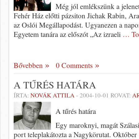
Még jól emlékszünk a jelene
Fehér Ház előtti pázsiton Jichak Rabin, Ara
az Oslói Megállapodást. Ugyanezen a napon
Egyetem tanára az előszót „Az izra­eli
… To
Bővebben
0 Comments
A TŰRÉS HATÁRA
ÍRTA:
NOVÁK ATTILA
-
2004-10-01
ROVAT:
A
A tűrés határa
Egy maroknyi, magát Szálasi
port teleplakátozta a Nagykörutat. Október 1