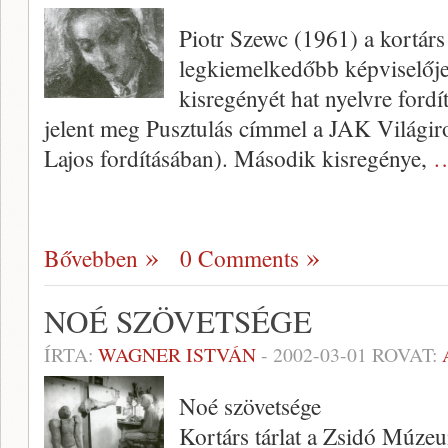
Piotr Szewc (1961) a kortárs
legkiemelkedőbb képvi­selője
kisregényét hat nyelvre ford
jelent meg Pusztulás címmel a JAK Világiro
Lajos fordításában). Második kisregénye,
…
Bővebben
0 Comments
NOÉ SZÖVETSÉGE
ÍRTA:
WAGNER ISTVÁN
-
2002-03-01
ROVAT:
Noé szövetsége
Kortárs tárlat a Zsidó Múz