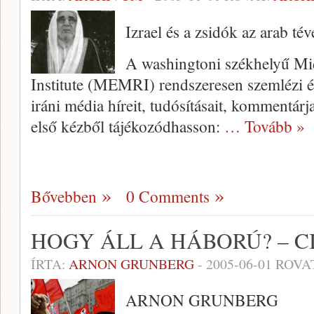
Izrael és a zsidók az arab t
A washingtoni székhelyű Mid
Institute (MEMRI) rendszeresen szemlézi és
iráni média híreit, tudósításait, kom­mentárja
első kézből tájékozódhasson:
… Tovább »
Bővebben
0 Comments
HOGY ÁLL A HÁBORÚ? – C
ÍRTA:
ARNON GRUNBERG
-
2005-06-01
ROVA
ARNON GRUNBERG