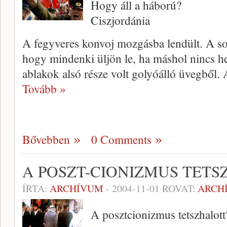
Hogy áll a háború?
Ciszjordánia
A fegyveres konvoj mozgásba lendült. A sofőr
hogy mindenki üljön le, ha máshol nincs hel
ablakok alsó ré­sze volt golyóálló üvegből. 
Tovább »
Bővebben
0 Comments
A POSZT-CIONIZMUS TETS
ÍRTA:
ARCHÍVUM
-
2004-11-01
ROVAT:
ARCH
A poszt­cionizmus tetszhalott