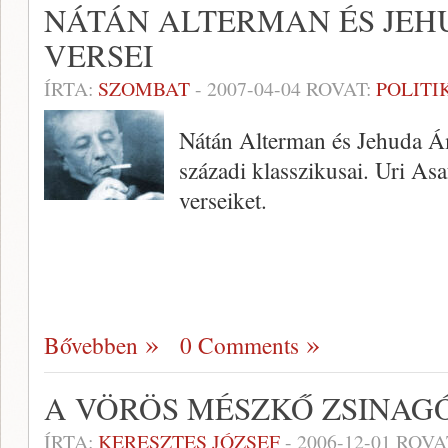
NÁTÁN ALTERMAN ÉS JEH
VERSEI
ÍRTA:
SZOMBAT
-
2007-04-04
ROVAT:
POLITI
Nátán Alterman és Jehuda Ám
századi klasszikusai. Uri As
verseiket.
Bővebben
0 Comments
A VÖRÖS MÉSZKŐ ZSINA
ÍRTA:
KERESZTES JÓZSEF
-
2006-12-01
ROVA