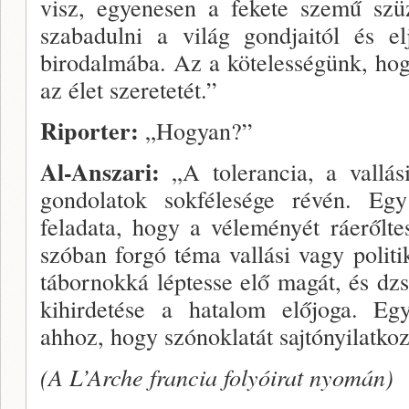
visz, egyenesen a fekete szemű szü
szabadulni a vi­lág gondjaitól és el
birodalmába. Az a köteles­ségünk, hog
az élet szeretetét.”
Riporter:
„Hogyan?”
Al-Anszari:
„A tolerancia, a vallás
gondolatok sokfélesége révén. E
feladata, hogy a véleményét ráerőlt
szóban forgó téma vallási vagy politi
tábornok­ká léptesse elő magát, és dz
kihirdetése a ha­talom előjoga. Eg
ahhoz, hogy szónoklatát sajtónyilatkoz
(A L’Arche francia folyóirat nyo­mán)