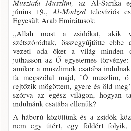
Musztafa Muszlim,
az Al-Sarika eg
június 19.,
Al-Madzsd
televíziós c
Egyesült Arab Emirátu­sok:
„Allah most a zsidókat, akik v
szétszóródtak, össze­gyűjtötte ebbe
vezeti oda őket a világ minden o
juthasson az Ő egyetemes törvénye: e
amikor a muszlimok csatába indulnak 
fa megszólal majd, ’Ó musz­lim, ó 
rejtőzik mögöttem, gyere és öld meg’
szórva az egész világon, hogyan t
indulnánk csatába elle­nük?
A háború közöttünk és a zsidók kö­z
nem egy útért, egy földért folyik,