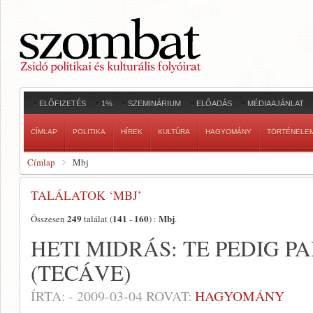
ELŐFIZETÉS
1%
SZEMINÁRIUM
ELŐADÁS
MÉDIAAJÁNLAT
CÍMLAP
POLITIKA
HÍREK
KULTÚRA
HAGYOMÁNY
TÖRTÉNELE
Címlap
Mbj
TALÁLATOK ‘MBJ’
249
141
160
Mbj
Összesen
találat (
-
) :
.
HETI MIDRÁS: TE PEDIG 
(TECÁVE)
ÍRTA:
-
2009-03-04
ROVAT:
HAGYOMÁNY