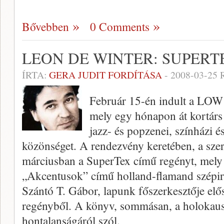
Bővebben
0 Comments
LEON DE WINTER: SUPERT
ÍRTA:
GERA JUDIT FORDÍTÁSA
-
2008-03-25
R
Február 15-én indult a LOW 
mely egy hónapon át kortárs
jazz- és popzenei, színházi 
közönséget. A rendezvény keretében, a szer
márciusban a SuperTex című regényt, mely
„Akcentusok” című holland-flamand szépir
Szántó T. Gábor, lapunk főszerkesztője elős
regényből. A könyv, sommásan, a holokau
hontalanságáról szól.