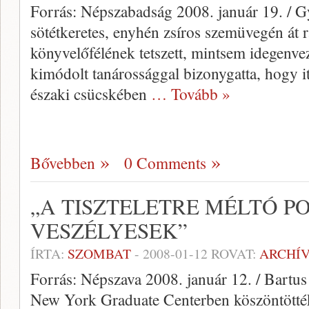
Forrás: Népszabadság 2008. január 19. / 
sötétkeretes, enyhén zsíros szemüvegén át 
könyvelőfélének tetszett, mintsem idegenv
kimódolt tanárossággal bizonygatta, hogy i
északi csücskében
… Tovább »
Bővebben
0 Comments
„A TISZTELETRE MÉLTÓ P
VESZÉLYESEK”
ÍRTA:
SZOMBAT
-
2008-01-12
ROVAT:
ARCHÍ
Forrás: Népszava 2008. január 12. / Bartus
New York Graduate Centerben köszöntötté