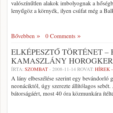
valószínűtlen alakok imbolyognak a hőségb
lenyűgöz a környék, ilyen csúfat még a Balká
Bővebben
0 Comments
ELKÉPESZTŐ TÖRTÉNET –
KAMASZLÁNY HOROGKERE
ÍRTA:
SZOMBAT
-
2008-11-14
ROVAT:
HÍREK 
A lány elbeszélése szerint egy bevándorló 
neonáciktól, úgy szerezte állítólagos sebét.
bátorságáért, most 40 óra közmunkára ítélt