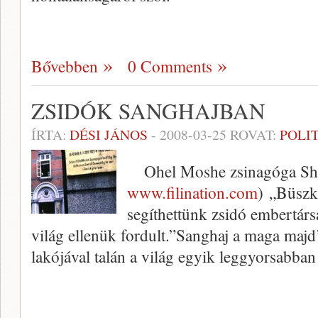
Bővebben
0 Comments
ZSIDÓK SANGHAJBAN
ÍRTA:
DÉSI JÁNOS
-
2008-03-25
ROVAT:
POLI
Ohel Moshe zsinagóga Sha
www.filination.com
) „Büszk
segíthettünk zsidó embertárs
világ ellenük fordult.”Sanghaj a maga maj
lakójával talán a világ egyik leggyorsabba