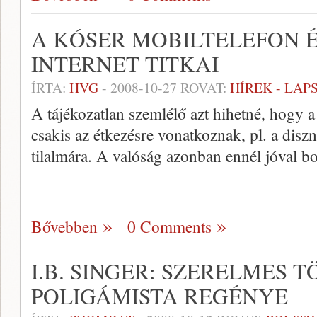
A KÓSER MOBILTELEFON 
INTERNET TITKAI
ÍRTA:
HVG
-
2008-10-27
ROVAT:
HÍREK - LA
A tájékozatlan szemlélő azt hihetné, hogy a
csakis az étkezésre vonatkoznak, pl. a disz
tilalmára. A valóság azonban ennél jóval b
Bővebben
0 Comments
I.B. SINGER: SZERELMES 
POLIGÁMISTA REGÉNYE