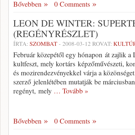
Bővebben
0 Comments
LEON DE WINTER: SUPERT
(REGÉNYRÉSZLET)
ÍRTA:
SZOMBAT
-
2008-03-12
ROVAT:
KULTÚ
Február közepétől egy hónapon át zajlik 
kultfeszt, mely kortárs képzőművészeti, kom
és mozirendezvényekkel várja a közönséget
szerző jelenlétében mutatják be márciusba
regényt, mely
… Tovább »
Bővebben
0 Comments