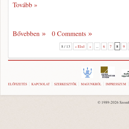
Tovább »
Bővebben
0 Comments
8
8 / 13
« Első
«
...
6
7
9
ELŐFIZETÉS
KAPCSOLAT
SZERKESZTŐK
MAGUNKRÓL
IMPRESSZUM
© 1989-2026 Szombat