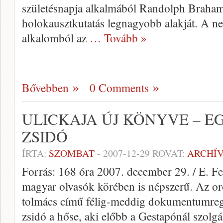
születésnapja alkalmából Randolph Braham
holokauszt­kutatás legnagyobb alakját. A ne
alkalomból az
… Tovább »
Bővebben
0 Comments
ULICKAJA ÚJ KÖNYVE – E
ZSIDÓ
ÍRTA:
SZOMBAT
-
2007-12-29
ROVAT:
ARCHÍ
Forrás: 168 óra 2007. december 29. / E. Fe
magyar olvasók körében is népszerű. Az oro
tolmács című félig-meddig dokumentumreg
zsidó a hőse, aki előbb a Gestapónál szol