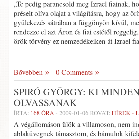
„Te pedig parancsold meg Izrael fiainak, h
préselt olíva olajat a világításra, hogy az 
gyülekezés sátrában a függönyön kívül, mel
rendezze el azt Áron és fiai estétől reggelig
örök törvény ez nemzedékeiken át Izrael fi
Bővebben
0 Comments
SPIRÓ GYÖRGY: KI MINDEN
OLVASSANAK
ÍRTA:
168 ÓRA
-
2009-01-06
ROVAT:
HÍREK -
A végállomáson ülök a villamoson, nem indul
ablaküvegnek támasztom, és bámulok kifel