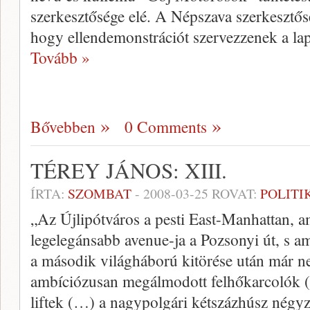
szerkesztősége elé. A Népszava szerkesztős
hogy ellendemonstrációt szervezzenek a l
Tovább »
Bővebben
0 Comments
TÉREY JÁNOS: XIII.
ÍRTA:
SZOMBAT
-
2008-03-25
ROVAT:
POLITI
„Az Újlipótváros a pesti East-Manhattan, a
legelegánsabb avenue-ja a Pozsonyi út, s 
a második világháború kitörése után már n
ambíciózusan megálmodott felhőkarcolók (
liftek (…) a nagypolgári kétszázhúsz négyz