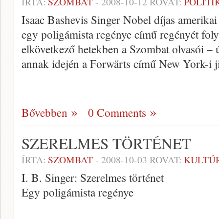
ÍRTA:
SZOMBAT
-
2008-10-12
ROVAT:
POLITI
Isaac Bashevis Singer Nobel díjas amerikai 
egy poligámista regénye című regényét foly
elkövetkező hetekben a Szombat olvasói – 
annak idején a Forwärts című New York-i ji
Bővebben
0 Comments
SZERELMES TÖRTÉNET
ÍRTA:
SZOMBAT
-
2008-10-03
ROVAT:
KULTÚ
I. B. Singer: Szerelmes történet
Egy poligámista regénye