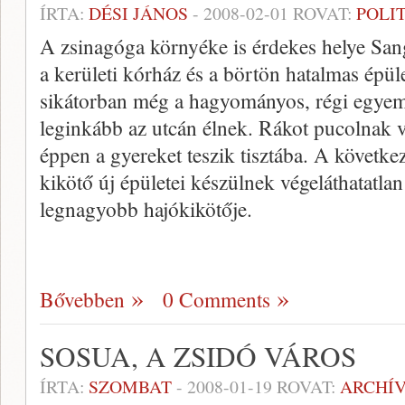
ÍRTA:
DÉSI JÁNOS
-
2008-02-01
ROVAT:
POLI
A zsinagóga környéke is érdekes helye San
a kerületi kórház és a börtön hatalmas épüle
sikátorban még a hagyományos, régi egyem
leginkább az utcán élnek. Rákot pucolnak
éppen a gyereket teszik tisztába. A követk
kikötő új épületei készülnek végeláthatatlan 
legnagyobb hajókikötője.
Bővebben
0 Comments
SOSUA, A ZSIDÓ VÁROS
ÍRTA:
SZOMBAT
-
2008-01-19
ROVAT:
ARCHÍ