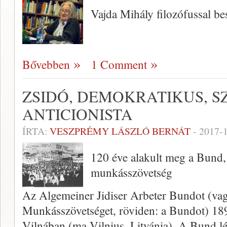
Vajda Mihály filozófussal be
Bővebben
1 Comment
ZSIDÓ, DEMOKRATIKUS, S
ANTICIONISTA
ÍRTA:
VESZPRÉMY LÁSZLÓ BERNÁT
-
2017-
120 éve alakult meg a Bund, 
munkásszövetség
Az Algemeiner Jidiser Arbeter Bundot (vag
Munkásszövetséget, röviden: a Bundot) 189
Vilnában (ma Vilnius, Litvánia). A Bund 