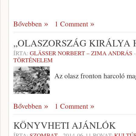
Bővebben
1 Comment
„OLASZORSZÁG KIRÁLYA 
ÍRTA:
GLÄSSER NORBERT – ZIMA ANDRÁS
TÖRTÉNELEM
Az olasz fronton harcoló mag
Bővebben
1 Comment
KÖNYVHETI AJÁNLÓK
ÍRTA:
SZOMBAT
-
2014-06-11
ROVAT:
KULTÚ