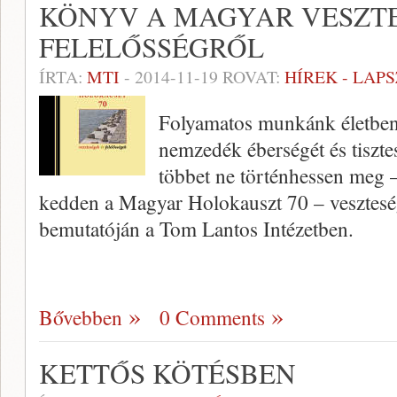
KÖNYV A MAGYAR VESZTE
FELELŐSSÉGRŐL
ÍRTA:
MTI
-
2014-11-19
ROVAT:
HÍREK - LAP
Folyamatos munkánk életben
nemzedék éberségét és tiszte
többet ne történhessen meg
kedden a Magyar Holokauszt 70 – veszteség
bemutatóján a Tom Lantos Intézetben.
Bővebben
0 Comments
KETTŐS KÖTÉSBEN