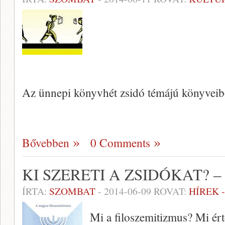
Az ünnepi könyvhét zsidó témájú könyveibő
Bővebben
0 Comments
KI SZERETI A ZSIDÓKAT?
ÍRTA:
SZOMBAT
-
2014-06-09
ROVAT:
HÍREK 
Mi a filoszemitizmus? Mi ért