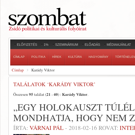
ELŐFIZETÉS
1%
SZEMINÁRIUM
ELŐADÁS
MÉDIAAJÁNLAT
CÍMLAP
POLITIKA
HÍREK
KULTÚRA
HAGYOMÁNY
TÖRTÉNELE
Címlap
Karády Viktor
TALÁLATOK ‘KARÁDY VIKTOR’
95
21
40
Karády Viktor
Összesen
találat (
-
) :
.
„EGY HOLOKAUSZT TÚLÉ
MONDHATJA, HOGY NEM Z
ÍRTA:
VÁRNAI PÁL
-
2018-02-16
ROVAT:
INTE