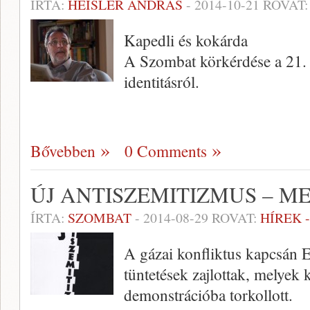
ÍRTA:
HEISLER ANDRÁS
-
2014-10-21
ROVAT
Kapedli és kokárda
A Szombat körkérdése a 21. 
identitásról.
Bővebben
0 Comments
ÚJ ANTISZEMITIZMUS – M
ÍRTA:
SZOMBAT
-
2014-08-29
ROVAT:
HÍREK 
A gázai konfliktus kapcsán E
tüntetések zajlottak, melyek
demonstrációba torkollott.