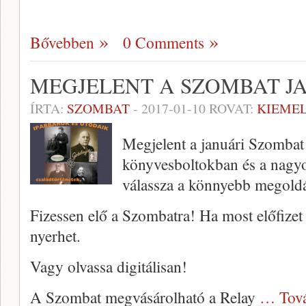
Bővebben
0 Comments
MEGJELENT A SZOMBAT J
ÍRTA:
SZOMBAT
-
2017-01-10
ROVAT:
KIEME
Megjelent a januári Szombat
könyvesboltokban és a nagy
válassza a könnyebb megoldá
Fizessen elő a Szombatra! Ha most előfizet 
nyerhet.
Vagy olvassa digitálisan!
A Szombat megvásárolható a Relay
… Tov