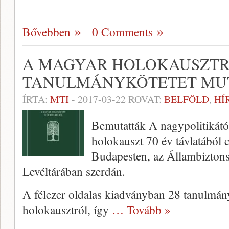
Bővebben
0 Comments
A MAGYAR HOLOKAUSZTR
TANULMÁNYKÖTETET MU
ÍRTA:
MTI
-
2017-03-22
ROVAT:
BELFÖLD
,
HÍ
Bemutatták A nagypolitikát
holokauszt 70 év távlatából 
Budapesten, az Állambiztons
Levéltárában szerdán.
A félezer oldalas kiadványban 28 tanulmán
holokausztról, így
… Tovább »