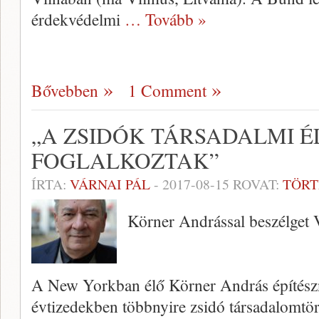
érdekvédelmi
… Tovább »
Bővebben
1 Comment
„A ZSIDÓK TÁRSADALMI 
FOGLALKOZTAK”
ÍRTA:
VÁRNAI PÁL
-
2017-08-15
ROVAT:
TÖR
Körner Andrással beszélget 
A New Yorkban élő Körner András építészn
évtizedekben többnyire zsidó társadalomtört