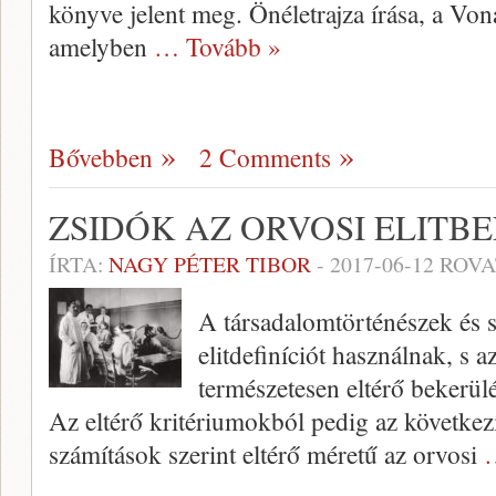
könyve jelent meg. Önéletrajza írása, a Vo
amelyben
… Tovább »
Bővebben
2 Comments
ZSIDÓK AZ ORVOSI ELITB
ÍRTA:
NAGY PÉTER TIBOR
-
2017-06-12
ROVA
A társadalomtörténészek és 
elitdefiníciót használnak, s a
természetesen eltérő bekerül
Az eltérő kritériumokból pedig az követke
számítások szerint eltérő méretű az orvosi