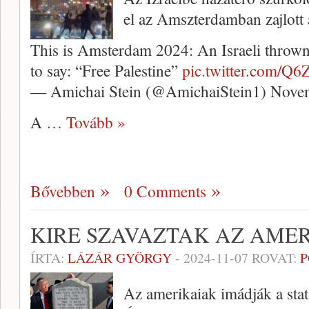
el az Amszterdamban zajlott 
This is Amsterdam 2024: An Israeli thrown
to say: “Free Palestine”
pic.twitter.com/Q
— Amichai Stein (@AmichaiStein1) Nove
A
… Tovább »
Bővebben
0 Comments
KIRE SZAVAZTAK AZ AMER
ÍRTA:
LÁZÁR GYÖRGY
-
2024-11-07
ROVAT:
P
Az amerikaiak imádják a stati