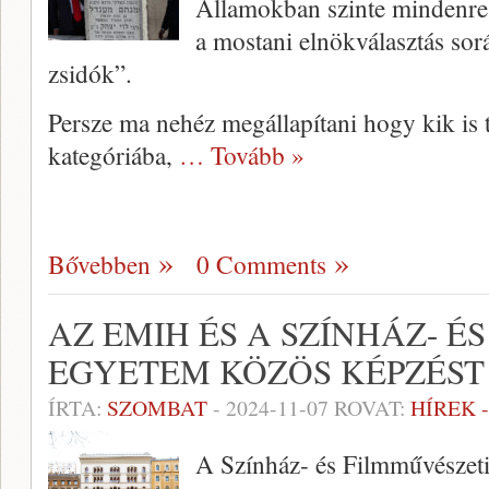
Államokban szinte mindenre 
a mostani elnökválasztás sor
zsidók”.
Persze ma nehéz megállapítani hogy kik is 
kategóriába,
… Tovább »
Bővebben
0 Comments
AZ EMIH ÉS A SZÍNHÁZ- É
EGYETEM KÖZÖS KÉPZÉST 
ÍRTA:
SZOMBAT
-
2024-11-07
ROVAT:
HÍREK 
A Színház- és Filmművészet