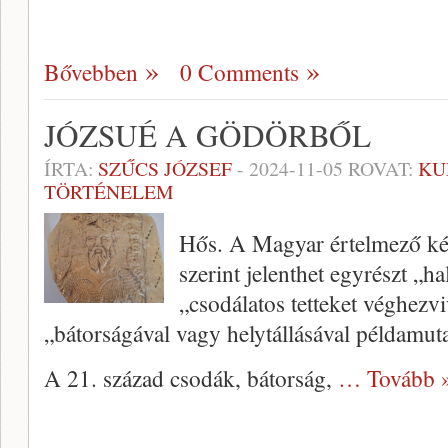
Bővebben
0 Comments
JÓZSUÉ A GÖDÖRBŐL
ÍRTA:
SZŰCS JÓZSEF
-
2024-11-05
ROVAT:
KU
TÖRTÉNELEM
Hős. A Magyar értelmező ké
szerint jelenthet egyrészt „ha
„csodálatos tetteket véghezvi
„bátorságával vagy helytállásával példamut
A 21. század csodák, bátorság,
… Tovább 