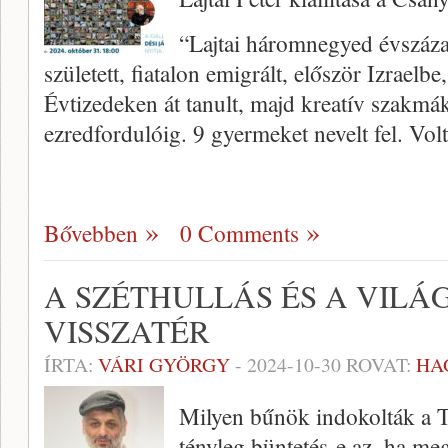
“Lajtai háromnegyed évszáza
született, fiatalon emigrált, először Izrael
Évtizedeken át tanult, majd kreatív szakmá
ezredfordulóig. 9 gyermeket nevelt fel. Volt
Bővebben
0 Comments
A SZÉTHULLÁS ÉS A VILÁG
VISSZATÉR
ÍRTA:
VÁRI GYÖRGY
-
2024-10-30
ROVAT:
HA
Milyen bűnök indokolták a T
tényleg büntetés-e az, ha m