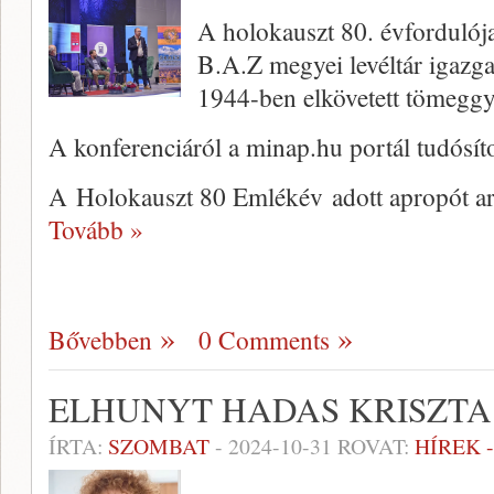
A holokauszt 80. évfordulója
B.A.Z megyei levéltár igazg
1944-ben elkövetett tömeggy
A konferenciáról a minap.hu portál tudósíto
A Holokauszt 80 Emlékév adott apropót a
Tovább »
Bővebben
0 Comments
ELHUNYT HADAS KRISZTA
ÍRTA:
SZOMBAT
-
2024-10-31
ROVAT:
HÍREK 