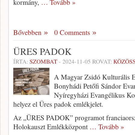
kormány,
… Tovább »
Bővebben
0 Comments
ÜRES PADOK
ÍRTA:
SZOMBAT
-
2024-11-05
ROVAT:
KÖZÖS
A Magyar Zsidó Kulturális 
Bonyhádi Petőfi Sándor Eva
Nyíregyházi Evangélikus K
helyez el Üres padok emlékjelet.
Az „ÜRES PADOK” programot franciaorsz
Holokauszt Emlékközpont
… Tovább »