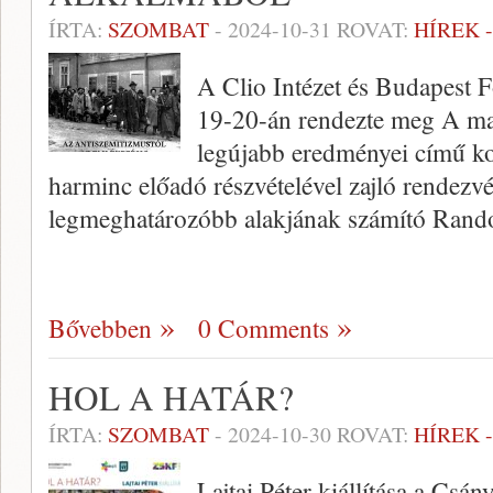
ÍRTA:
SZOMBAT
-
2024-10-31
ROVAT:
HÍREK 
A Clio Intézet és Budapest F
19-20-án rendezte meg A ma
legújabb eredményei című ko
harminc előadó részvételével zajló rendezv
legmeghatározóbb alakjának számító Ran
Bővebben
0 Comments
HOL A HATÁR?
ÍRTA:
SZOMBAT
-
2024-10-30
ROVAT:
HÍREK 
Lajtai Péter kiállítása a Csán