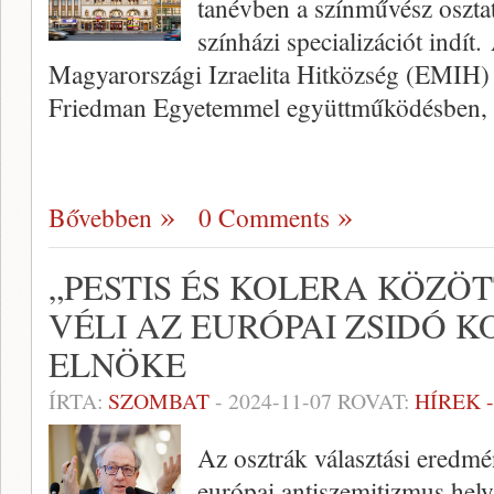
tanévben a színművész oszta
színházi specializációt indít
Magyarországi Izraelita Hitközség (EMIH)
Friedman Egyetemmel együttműködésben,
Bővebben
0 Comments
„PESTIS ÉS KOLERA KÖZÖ
VÉLI AZ EURÓPAI ZSIDÓ 
ELNÖKE
ÍRTA:
SZOMBAT
-
2024-11-07
ROVAT:
HÍREK 
Az osztrák választási eredm
európai antiszemitizmus hely