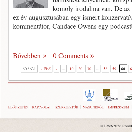
komoly irodalma van. De az
ez év augusztusában egy ismert konzervatív
kommentátor, Candace Owens egy podcast
Bővebben
0 Comments
60
60 / 631
« Első
«
...
10
20
30
...
58
59
6
ELŐFIZETÉS
KAPCSOLAT
SZERKESZTŐK
MAGUNKRÓL
IMPRESSZUM
© 1989-2026 Szombat