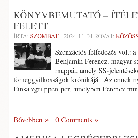
KÖNYVBEMUTATÓ – ÍTÉLE
FELETT
ÍRTA:
SZOMBAT
-
2024-11-04
ROVAT:
KÖZÖS
Szenzációs felfedezés volt: 
Benjamin Ferencz, magyar sz
mappát, amely SS-jelentéseke
tömeggyilkosságok krónikáját. Az ennek n
Einsatzgruppen-per, amelyben Ferencz mi
Bővebben
0 Comments