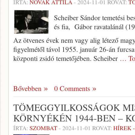
ÍRTA:
NOVÁK ATTILA
-
2024-11-01
ROVAT:
T
Scheiber Sándor temetési be
és fia, Gábor ravatalánál (1
Az ötvenes évek nem vagy alig létező magy
figyelmétől távol 1955. január 26-án furcsa
központi zsidó temetőjében. Scheiber
… To
Bővebben
0 Comments
TÖMEGGYILKOSSÁGOK MI
KÖRNYÉKÉN 1944-BEN – 
ÍRTA:
SZOMBAT
-
2024-11-01
ROVAT:
HÍREK 