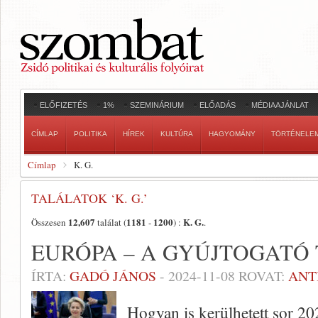
ELŐFIZETÉS
1%
SZEMINÁRIUM
ELŐADÁS
MÉDIAAJÁNLAT
CÍMLAP
POLITIKA
HÍREK
KULTÚRA
HAGYOMÁNY
TÖRTÉNELE
Címlap
K. G.
TALÁLATOK ‘K. G.’
12,607
1181
1200
K. G.
Összesen
találat (
-
) :
.
EURÓPA – A GYÚJTOGATÓ
ÍRTA:
GADÓ JÁNOS
-
2024-11-08
ROVAT:
ANT
Hogyan is kerülhetett sor 