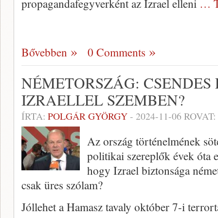
propagandafegyverként az Izrael elleni
… T
Bővebben
0 Comments
NÉMETORSZÁG: CSENDES
IZRAELLEL SZEMBEN?
ÍRTA:
POLGÁR GYÖRGY
-
2024-11-06
ROVAT:
Az ország történelmének söté
politikai szereplők évek óta 
hogy Izrael biztonsága néme
csak üres szólam?
Jóllehet a Hamasz tavaly október 7-i terro