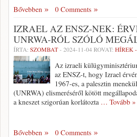
Bővebben
0 Comments
IZRAEL AZ ENSZ-NEK: ÉR
UNRWA-RÓL SZÓLÓ MEGÁ
ÍRTA:
SZOMBAT
-
2024-11-04
ROVAT:
HÍREK 
Az izraeli külügyminisztérium
az ENSZ-t, hogy Izrael érvén
1967-es, a palesztin menekü
(UNRWA) elismeréséről kötött megállapodás
a kneszet szigorúan korlátozta
… Tovább »
Bővebben
0 Comments