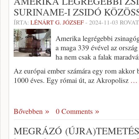
AMERIKA LEGRÉGEBBI ZS
SURINAME-I ZSIDÓ KÖZÖS
ÍRTA:
LÉNÁRT G. JÓZSEF
-
2024-11-03
ROVAT
Amerika legrégebbi zsinagóg
a maga 339 évével az ország 
ha nem csak a falak maradván
Az európai ember számára egy rom akkor bí
1000 éves. Egy római út, az Akropolisz
… 
Bővebben
0 Comments
MEGRÁZÓ (ÚJRA)TEMETÉ