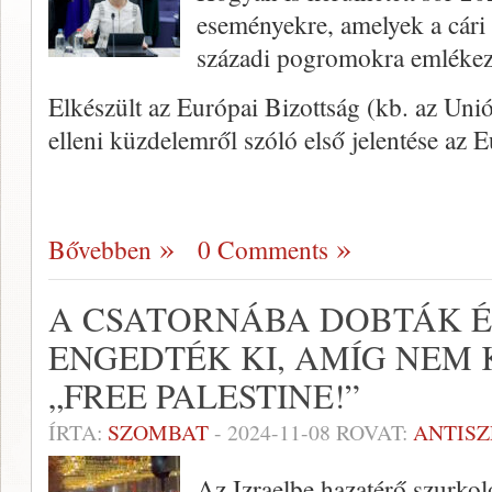
eseményekre, amelyek a cári 
századi pogromokra emlékez
Elkészült az Európai Bizottság (kb. az Un
elleni küzdelemről szóló első jelentése az
Bővebben
0 Comments
A CSATORNÁBA DOBTÁK É
ENGEDTÉK KI, AMÍG NEM 
„FREE PALESTINE!”
ÍRTA:
SZOMBAT
-
2024-11-08
ROVAT:
ANTIS
Az Izraelbe hazatérő szurkol