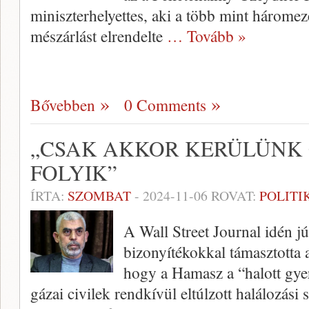
miniszterhelyettes, aki a több mint háromez
mészárlást elrendelte
… Tovább »
Bővebben
0 Comments
„CSAK AKKOR KERÜLÜNK 
FOLYIK”
ÍRTA:
SZOMBAT
-
2024-11-06
ROVAT:
POLITI
A Wall Street Journal idén j
bizonyítékokkal támasztotta al
hogy a Hamasz a “halott gyer
gázai civilek rendkívül eltúlzott halálozási