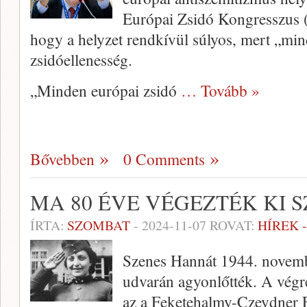
Európai Zsidó Kongresszus (
hogy a helyzet rendkívül súlyos, mert „mind
zsidóellenesség.
„Minden európai zsidó
… Tovább »
Bővebben
0 Comments
MA 80 ÉVE VÉGEZTÉK KI 
ÍRTA:
SZOMBAT
-
2024-11-07
ROVAT:
HÍREK 
Szenes Hannát 1944. novemb
udvarán agyonlőtték. A végre
az a Feketehalmy-Czeydner F