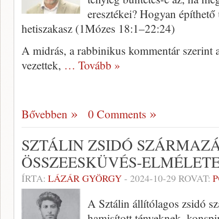
eresztékei? Hogyan építhető 
hetiszakasz (1Mózes 18:1–22:24)
A midrás, a rabbinikus kommentár szerint 
vezettek,
… Tovább »
Bővebben
0 Comments
SZTÁLIN ZSIDÓ SZÁRMAZÁ
ÖSSZEESKÜVÉS-ELMÉLET
ÍRTA:
LÁZÁR GYÖRGY
-
2024-10-29
ROVAT:
P
A Sztálin állítólagos zsidó 
hamisított tényeknek, konsp