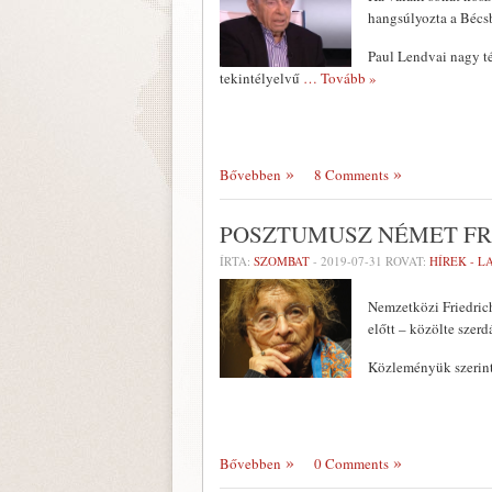
hangsúlyozta a Bécsb
Paul Lendvai nagy tév
tekintélyelvű
… Tovább »
Bővebben
8 Comments
POSZTUMUSZ NÉMET FR
ÍRTA:
SZOMBAT
-
2019-07-31
ROVAT:
HÍREK - 
Nemzetközi Friedrich
előtt – közölte szer
Közleményük szerint 
Bővebben
0 Comments