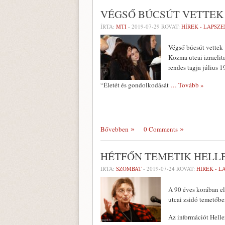
VÉGSŐ BÚCSÚT VETTEK
ÍRTA:
MTI
-
2019-07-29
ROVAT:
HÍREK - LAPSZ
Végső búcsút vettek H
Kozma utcai izraelit
rendes tagja július 
“Életét és gondolkodását
… Tovább »
Bővebben
0 Comments
HÉTFŐN TEMETIK HELL
ÍRTA:
SZOMBAT
-
2019-07-24
ROVAT:
HÍREK - 
A 90 éves korában el
utcai zsidó temetőb
Az információt Hell