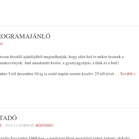
PROGRAMAJÁNLÓ
ÉG
osan frissülő ajánlójából megtudhatják, hogy idén hol és mikor lesznek a
ndezvények. Ami mindenütt közös: a gyertyagyújtás, a fánk és a buli!
er 3-tól december 10-ig (a zsidó naptár szerint kiszlév 25-től tévét
… Tovább »
ÁTADÓ
T
-
2018-11-20
ROVAT:
KÖZÖSSÉG
rális Egyesület 1988-ban, a rendszerváltást megelőző évben tartotta alakuló