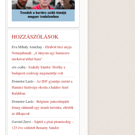
HOZZÁSZÓLÁSOK
Eva Mihály Amichay
-
Elrabolt túsz anyja
Netanjahunak: „A lányom egy hamaszos
unokával térhet haza”
sós csaba
-
Szakály Sándor: Horthy a
budapesti zsidóság megmentője volt
Domotor Laslo
-
Az IDF gyanúja szerint a
Hamász tüzérsége okozta a halálos tüzet
Rafahban
Domotor Laslo
-
Belgium: palesztinpárti
tömeg rátámadt egy izraeli turistára, eltörték
az állkapcsát
Gavriel Zeevi
-
Sáptól a gízai piramisokig –
125 éve született Benamy Sándor