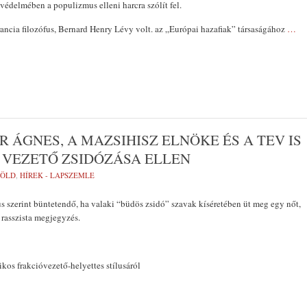
 védelmében a populizmus elleni harcra szólít fel.
ncia filozófus, Bernard Henry Lévy volt. az „Európai hazafiak” társaságához
…
 ÁGNES, A MAZSIHISZ ELNÖKE ÉS A TEV IS
S VEZETŐ ZSIDÓZÁSA ELLEN
FÖLD
,
HÍREK - LAPSZEMLE
us szerint büntetendő, ha valaki “büdös zsidó” szavak kíséretében üt meg egy nőt,
s rasszista megjegyzés.
os frakcióvezető-helyettes stílusáról