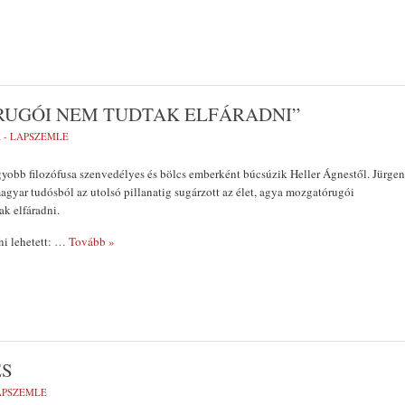
UGÓI NEM TUDTAK ELFÁRADNI”
 - LAPSZEMLE
yobb filozófusa szenvedélyes és bölcs emberként búcsúzik Heller Ágnestől. Jürgen
agyar tudósból az utolsó pillanatig sugárzott az élet, agya mozgatórugói
k elfáradni.
i lehetett:
… Tovább »
ES
LAPSZEMLE