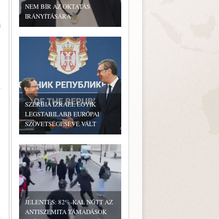
NEM BÍR AZ OKTATÁS
IRÁNYÍTÁSÁRA”
i
SZERBIA IZRAEL EGYIK
LEGSTABILABB EURÓPAI
SZÖVETSÉGESÉVÉ VÁLT
JELENTÉS: 82%-KAL NŐTT AZ
ANTISZEMITA TÁMADÁSOK