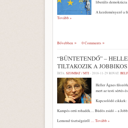
liberális demokrácia
A kezdeményező a fra
Tovább »
Bővebben
0 Comments
“BÜNTETENDŐ” – HELLER
TILTAKOZIK A JOBBIKO
ÍRTA:
SZOMBAT / MTI
-
2018-11-29
ROVAT:
BEL
Heller Ágnes filozóf
mert az testi sértés é
Kapcsolódó cikkek:
Kampós orrú rohadék… Büdös zsidó – a Jobbik
Lemond tisztségeiről
… Tovább »