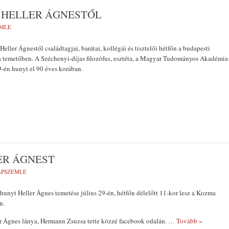
 HELLER ÁGNESTŐL
EMLE
eller Ágnestől családtagjai, barátai, kollégái és tisztelői hétfőn a budapesti
a temetőben. A Széchenyi-díjas filozófus, esztéta, a Magyar Tudományos Akadémia
19-én hunyt el 90 éves korában.
ER ÁGNEST
LAPSZEMLE
hunyt Heller Ágnes temetése július 29-én, hétfőn délelőtt 11-kor lesz a Kozma
en.
er Ágnes lánya, Hermann Zsuzsa tette közzé facebook odalán.
… Tovább »