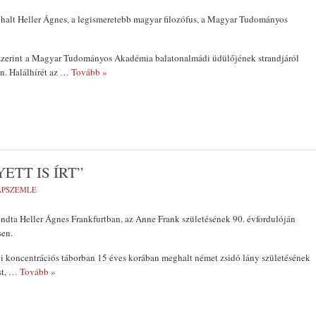
halt Heller Ágnes, a legismeretebb magyar filozófus, a Magyar Tudományos
 szerint a Magyar Tudományos Akadémia balatonalmádi üdülőjének strandjáról
on. Halálhírét az
… Tovább »
ETT IS ÍRT”
LAPSZEMLE
ndta Heller Ágnes Frankfurtban, az Anne Frank születésének 90. évfordulóján
sen.
i koncentrációs táborban 15 éves korában meghalt német zsidó lány születésének
st,
… Tovább »