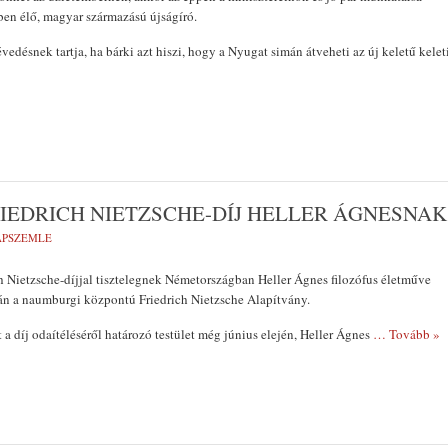
en élő, magyar származású újságíró.
edésnek tartja, ha bárki azt hiszi, hogy a Nyugat simán átveheti az új keletű kelet
IEDRICH NIETZSCHE-DÍJ HELLER ÁGNESNAK
LAPSZEMLE
 Nietzsche-díjjal tisztelegnek Németországban Heller Ágnes filozófus életműve
dán a naumburgi központú Friedrich Nietzsche Alapítvány.
a díj odaítéléséről határozó testület még június elején, Heller Ágnes
… Tovább »