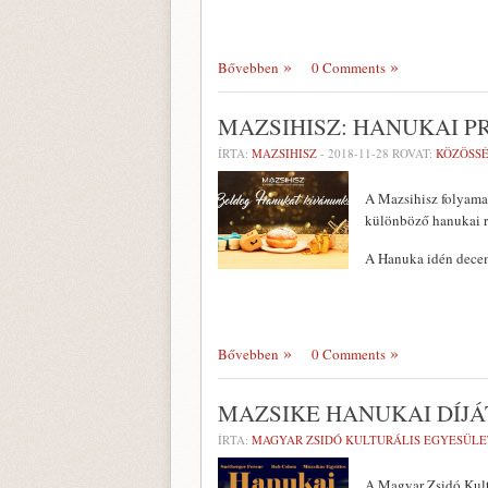
Bővebben
0 Comments
MAZSIHISZ: HANUKAI 
ÍRTA:
MAZSIHISZ
-
2018-11-28
ROVAT:
KÖZÖSS
A Mazsihisz folyamat
különböző hanukai re
A Hanuka idén decemb
Bővebben
0 Comments
MAZSIKE HANUKAI DÍJ
ÍRTA:
MAGYAR ZSIDÓ KULTURÁLIS EGYESÜLE
A Magyar Zsidó Kultu