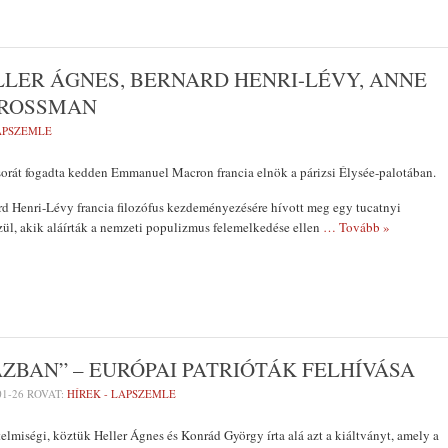
LER ÁGNES, BERNARD HENRI-LÉVY, ANNE
GROSSMAN
LAPSZEMLE
sorát fogadta kedden Emmanuel Macron francia elnök a párizsi Élysée-palotában.
d Henri-Lévy francia filozófus kezdeményezésére hívott meg egy tucatnyi
zül, akik aláírták a nemzeti populizmus felemelkedése ellen
… Tovább »
ÁZBAN” – EURÓPAI PATRIÓTÁK FELHÍVÁSA
01-26
ROVAT:
HÍREK - LAPSZEMLE
telmiségi, köztük Heller Ágnes és Konrád György írta alá azt a kiáltványt, amely a