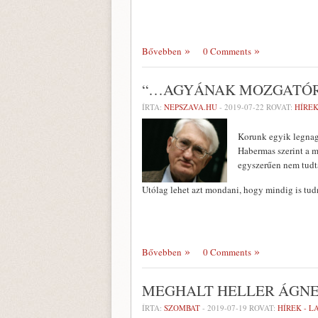
Bővebben
0 Comments
“…AGYÁNAK MOZGATÓR
ÍRTA:
NEPSZAVA.HU
-
2019-07-22
ROVAT:
HÍREK
Korunk egyik legnag
Habermas szerint a m
egyszerűen nem tudta
Utólag lehet azt mondani, hogy mindig is tudn
Bővebben
0 Comments
MEGHALT HELLER ÁGN
ÍRTA:
SZOMBAT
-
2019-07-19
ROVAT:
HÍREK - 