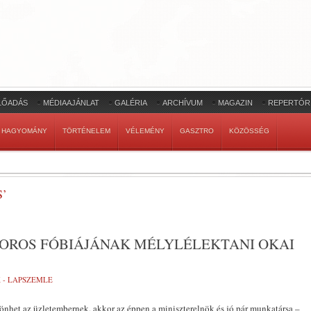
LŐADÁS
MÉDIAAJÁNLAT
GALÉRIA
ARCHÍVUM
MAGAZIN
REPERTÓR
HAGYOMÁNY
TÖRTÉNELEM
VÉLEMÉNY
GASZTRO
KÖZÖSSÉG
’
SOROS FÓBIÁJÁNAK MÉLYLÉLEKTANI OKAI
 - LAPSZEMLE
önhet az üzletembernek, akkor az éppen a miniszterelnök és jó pár munkatársa –