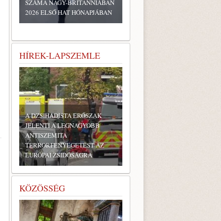
SZÁMA NAGY-BRITANNIÁBAN
2026 ELSŐ HAT HÓNAPJÁBAN
HÍREK-LAPSZEMLE
A DZSIHADISTA ERŐSZAK
JELENTI A LEGNAGYOBB
ANTISZEMITA
TERRORFENYEGETÉST AZ
EURÓPAI ZSIDÓSÁGRA
KÖZÖSSÉG