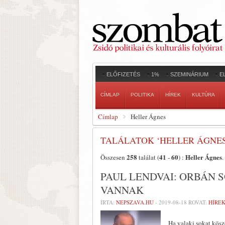
ELŐFIZETÉS
1%
SZEMINÁRIUM
E
CÍMLAP
POLITIKA
HÍREK
KULTÚRA
Címlap
Heller Ágnes
TALÁLATOK ‘HELLER ÁGNES
258
41
60
Heller Ágnes
Összesen
találat (
-
) :
.
PAUL LENDVAI: ORBÁN 
VANNAK
ÍRTA:
NEPSZAVA.HU
-
2019-08-18
ROVAT:
HÍREK
Ha valaki sokat kösz