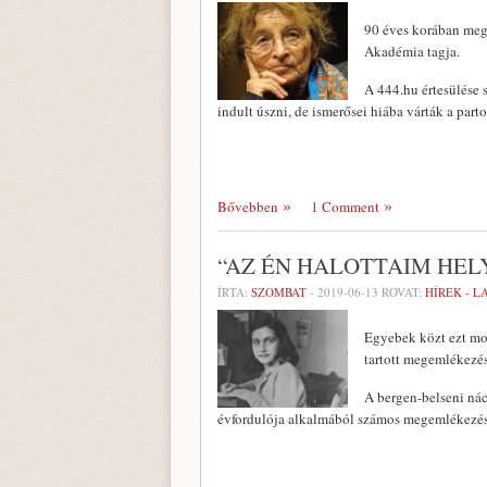
90 éves korában meg
Akadémia tagja.
A 444.hu értesülése
indult úszni, de ismerősei hiába várták a part
Bővebben
1 Comment
“AZ ÉN HALOTTAIM HELY
ÍRTA:
SZOMBAT
-
2019-06-13
ROVAT:
HÍREK - 
Egyebek közt ezt mo
tartott megemlékezé
A bergen-belseni nác
évfordulója alkalmából számos megemlékezé