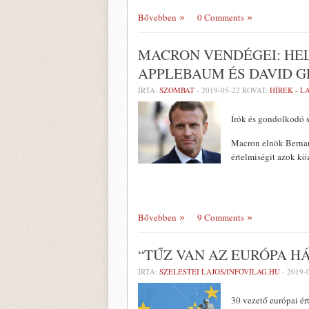
Bővebben
0 Comments
MACRON VENDÉGEI: HEL
APPLEBAUM ÉS DAVID 
ÍRTA:
SZOMBAT
-
2019-05-22
ROVAT:
HÍREK - 
Írók és gondolkodó 
Macron elnök Bernar
értelmiségit azok kö
Bővebben
9 Comments
“TŰZ VAN AZ EURÓPA H
ÍRTA:
SZELESTEI LAJOS/INFOVILAG.HU
-
2019-
30 vezető európai ér