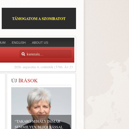
TÁMOGATOM A SZOMBATOT
IUM
ENGLISH
ABOUT US
2026. augusztus 6, csütörtök | 5786. Áv 23
ÚJ
ÍRÁSOK
“TAKARÓ MIHÁLY IMMÁR
SEMMILYEN BEFOLYÁSSAL