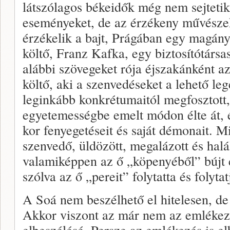
látszólagos békeidők még nem sejtetik
eseményeket, de az érzékeny művésze
érzékelik a bajt, Prágában egy magány
költő, Franz Kafka, egy biztosítótársa
alábbi szövegeket rója éjszakánként az
költő, aki a szenvedéseket a lehető leg
leginkább konkrétumaitól megfosztott,
egyetemességbe emelt módon élte át, é
kor fenyegetéseit és saját démonait. 
szenvedő, üldözött, megalázott és halá
valamiképpen az ő „köpenyéből” bújt 
szólva az ő „pereit” folytatta és folyta
A Soá nem beszélhető el hitelesen, d
Akkor viszont az már nem az emlékez
elbeszélésé. Persze az emlékezés is e