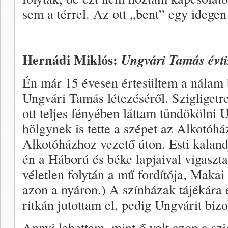
sem a térrel. Az ott „bent” egy idegen 
Hernádi Miklós:
Ungvári Tamás évti
Én már 15 évesen értesültem a nálam 
Ungvári Tamás létezéséről. Szigligetr
ott teljes fényében láttam tündökölni U
hölgynek is tette a szépet az Alkotóhá
Alkotóházhoz vezető úton. Esti kaland
én a Háború és béke lapjaival vigaszt
véletlen folytán a mű fordítója, Makai
azon a nyáron.) A színházak tájékára
ritkán jutottam el, pedig Ungvárit bizo
Annyi lehettem, mint ő volt azon a szi