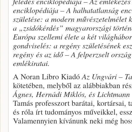
feledés enciklopédiája – Az emlékezés
enciklopédiája – A halhatatlanság enc
születése: a modern művészetelmélet 
a „zsidókérdés” magyarországi történ
Európa szellemi élete a két világhábo
gondviselés: a regény születésének esz
regény és az idő – A felperzselt ország
emlékiratai.
A Noran Libro Kiadó
Az Ungvári – Ta
kötetében, melyből az alábbiakban ré
Ágnes, Hernádi Miklós, és Lichtmann
Tamás professzort barátai, kortársai, t
és róla írt tudományos műveikkel, ess
Valamennyien kívánunk neki még hossz