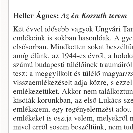
Heller Ágnes:
Az én Kossuth terem
Két évvel idősebb vagyok Ungvári Tam
emlékeink is sokban hasonlóak. A gye
elsősorban. Mindketten sokat beszéltü
amíg élünk, az 1944-es évről, a holok
számú budapesti túlélőinek traumáiról
tesz: a meggyilkolt és túlélő magyar/zs
visszaemlékezéseit adja közre, s ezzel 
emlékezetüket. Akkor nem találkoztun
kisdiák korunkban, az első Lukács-sz
emlékszem, egy regényelemzést adott 
emlékeket is osztja velem, melyekről m
mivel erről sosem beszéltünk, nem t