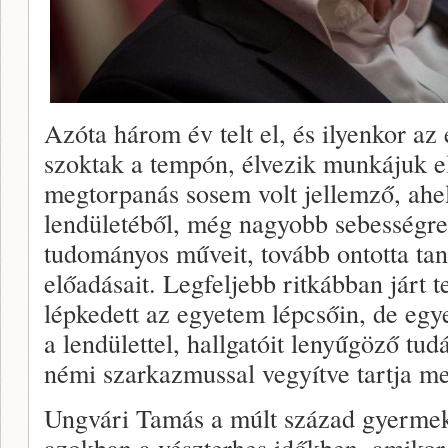
Azóta három év telt el, és ilyenkor az
szoktak a tempón, élvezik munkájuk e
megtorpanás sosem volt jellemző, ahel
lendületéből, még nagyobb sebességre 
tudományos műveit, tovább ontotta tanu
előadásait. Legfeljebb ritkábban járt 
lépkedett az egyetem lépcsőin, de egy
a lendülettel, hallgatóit lenyűgöző tud
némi szarkazmussal vegyítve tartja m
Ungvári Tamás a múlt század gyermeke
azokban a vészterhes időkben, amikor 