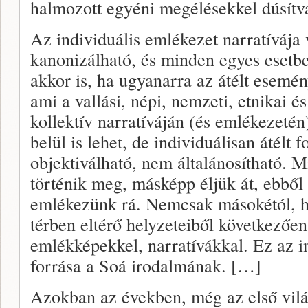
halmozott egyéni megélésekkel dúsítv
Az individuális emlékezet narratíváj
kanonizálható, és minden egyes esetb
akkor is, ha ugyanarra az átélt esemé
ami a vallási, népi, nemzeti, etnikai é
kollektív narratíváján (és emlékezetén
belül is lehet, de individuálisan átélt
objektiválható, nem általánosítható.
történik meg, másképp éljük át, ebbő
emlékezünk rá. Nemcsak másokétól, 
térben eltérő helyzeteiből következően 
emlékképekkel, narratívákkal. Ez az i
forrása a Soá irodalmának. […]
Azokban az években, még az első vilá