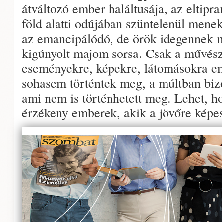
átváltozó ember haláltusája, az eltipr
föld alatti odújában szüntelenül menek
az emancipálódó, de örök idegennek m
kigúnyolt majom sorsa. Csak a művész
eseményekre, képekre, látomásokra e
sohasem történtek meg, a múltban bizo
ami nem is történhetett meg. Lehet, h
érzékeny emberek, akik a jövőre képe