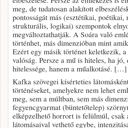
meg, de tudatosan alakított elbeszélé
pontosságát más (esztétikai, poétikai, 
strukturális, logikai) szempontok elny
megváltoztathatják. A Soára való emlé
történhet, más dimenzióban mint amik
Ezért egy másik történet keletkezik, a
valóság. Persze a mű is hiteles, ha jó
hitelessége, hanem a műalkotásé. […]
Kafka szövegei kísérteties látomáskén
történéseket, amelyekre nem lehet em
meg, sem a múltban, sem más dimenzi
fegyencgyarmat (büntetőtelep) szörny
elképzelhető horrort is felülmúl, csak
látomásaival vethető egybe, intenzitás