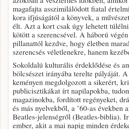
magafajta asszimilálódott fiatal értelm
kora ifjúságától a könyvek, a művésze
élt. Azt a kort csak úgy lehetett túlél
kötött a szerencsével. A háború végén v
pillanattól kezdve, hogy életben marad
szerencsés véletlenekre, hanem kezébe 
Sokoldalú kulturális érdeklődése és am
bölcsészet irányába terelte pályáját. 
keményen megdolgozott a sikerért, krit
publicisztikákat írt napilapokba, tudo
magazinokba, fordított regényeket, d
és más nyelvekből, a ’60-as években az
Beatles-jelenségről (Beatles-biblia). 
ember, akit a mai napig minden érdeke