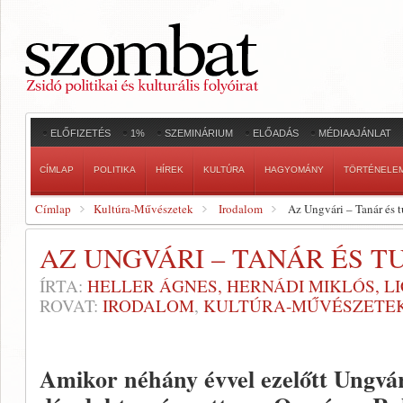
ELŐFIZETÉS
1%
SZEMINÁRIUM
ELŐADÁS
MÉDIAAJÁNLAT
CÍMLAP
POLITIKA
HÍREK
KULTÚRA
HAGYOMÁNY
TÖRTÉNELE
Címlap
Kultúra-Művészetek
Irodalom
Az Ungvári – Tanár és 
AZ UNGVÁRI – TANÁR ÉS T
ÍRTA:
HELLER ÁGNES, HERNÁDI MIKLÓS, 
ROVAT:
IRODALOM
,
KULTÚRA-MŰVÉSZETE
Amikor néhány évvel ezelőtt Ungvá