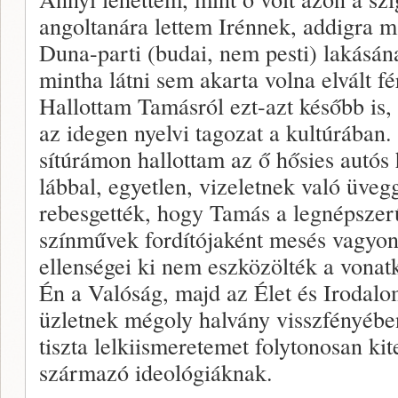
angoltanára lettem Irénnek, addigra m
Duna-parti (budai, nem pesti) lakásána
mintha látni sem akarta volna elvált fé
Hallottam Tamásról ezt-azt később is,
az idegen nyelvi tagozat a kultúrában.
sítúrámon hallottam az ő hősies autós 
lábbal, egyetlen, vizeletnek való üveg
rebesgették, hogy Tamás a legnépszer
színművek fordítójaként mesés vagyonr
ellenségei ki nem eszközölték a vonat
Én a Valóság, majd az Élet és Irodal
üzletnek mégoly halvány visszfényébe
tiszta lelkiismeretemet folytonosan k
származó ideológiáknak.