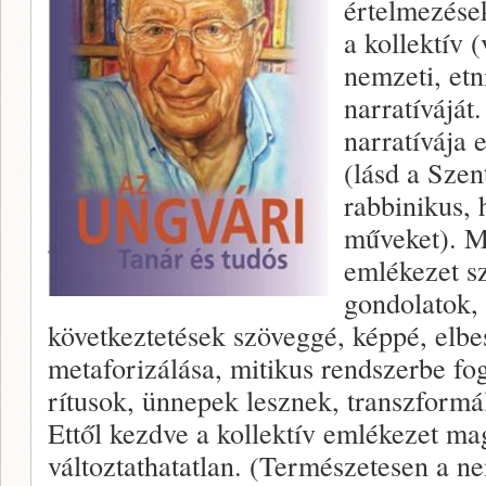
értelmezésekk
a kollektív (
nemzeti, etn
narratíváját
narratívája 
(lásd a Szen
rabbinikus, 
műveket). M
emlékezet s
gondolatok,
következtetések szöveggé, képpé, elbe
metaforizálása, mitikus rendszerbe f
rítusok, ünnepek lesznek, transzformá
Ettől kezdve a kollektív emlékezet mag
változtathatatlan. (Természetesen a 