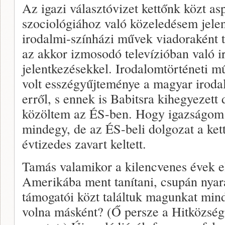
Az igazi választóvizet kettőnk közt as
szociológiához való közeledésem jelen
irodalmi-színházi művek viadoraként 
az akkor izmosodó televízióban való i
jelentkezésekkel. Irodalomtörténeti m
volt esszégyűjteménye a magyar iroda
erről, s ennek is Babitsra kihegyezett d
közöltem az ÉS-ben. Hogy igazságom 
mindegy, de az ÉS-beli dolgozat a ke
évtizedes zavart keltett.
Tamás valamikor a kilencvenes évek e
Amerikába ment tanítani, csupán nya
támogatói közt találtuk magunkat mind 
volna másként? (Ő persze a Hitközségn