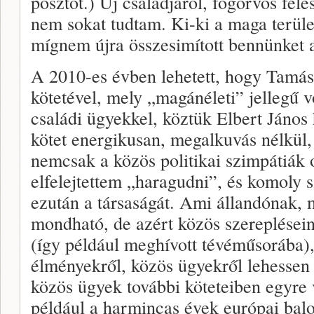
posztot.) Új családjáról, fogorvos fel
nem sokat tudtam. Ki-ki a maga terüle
mígnem újra összesimított bennünket a
A 2010-es évben lehetett, hogy Tamás 
kötetével, mely „magánéleti” jellegű v
családi ügyekkel, köztük Elbert János 
kötet energikusan, megalkuvás nélkül, 
nemcsak a közös politikai szimpátiák
elfelejtettem „haragudni”, és komoly 
ezután a társaságát. Ami állandónak,
mondható, de azért közös szereplésein
(így például meghívott tévéműsorába)
élményekről, közös ügyekről lehessen 
közös ügyek további köteteiben egyre 
például a harmincas évek európai bal