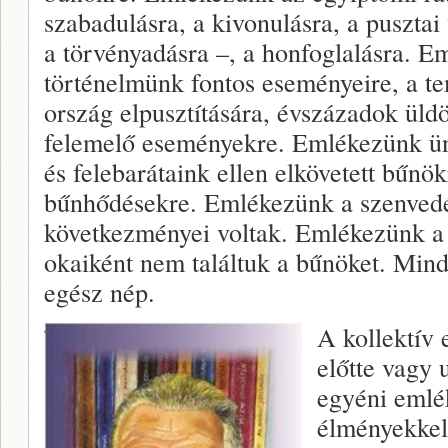
szabadulásra, a kivonulásra, a pusztai
a törvényadásra –, a honfoglalásra. E
történelmünk fontos eseményeire, a t
ország elpusztítására, évszázadok üldö
felemelő eseményekre. Emlékezünk ü
és felebarátaink ellen elkövetett bűnö
bűnhődésekre. Emlékezünk a szenved
következményei voltak. Emlékezünk a
okaiként nem találtuk a bűnöket. Min
egész nép.
A kollektív 
előtte vagy u
egyéni emlé
élményekkel,