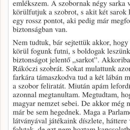
emlékszem. A szobornak négy sarka vo
körülfutjuk a szobrot, s akit két sarok 
egy rossz pontot, aki pedig már megfo
biztonságban van.
Nem tudtuk, bár sejtettük akkor, hog
körül fogunk futni, s boldogak leszün
biztonságot jelentő „sarkot”. Akkoriban
Rákóczi szobrát. Sokat mulattunk azo
farkára támaszkodva tud a két lábán me
a szobor feliratát. Miután apám lefordí
azonnal megtanultam. Megtudtam, hogy
magyar nemzet sebei. De akkor még n
már be sem hegednek. Maga a Parlame
látványával játékaink díszlete, háttere
folytak, de ezt nem hoztam kapcsolatb