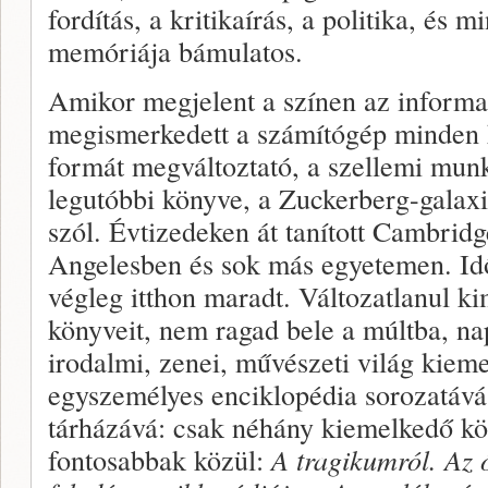
fordítás, a kritikaírás, a politika, és 
memóriája bámulatos.
Amikor megjelent a színen az informat
megismerkedett a számítógép minden
formát megváltoztató, a szellemi munk
legutóbbi könyve, a Zuckerberg-galaxi
szól. Évtizedeken át tanított Cambrid
Angelesben és sok más egyetemen. Idő
végleg itthon maradt. Változatlanul kim
könyveit, nem ragad bele a múltba, na
irodalmi, zenei, művészeti világ kiem
egyszemélyes enciklopédia sorozatává 
tárházává: csak néhány kiemelkedő kö
fontosabbak közül:
A tragikumról. Az 