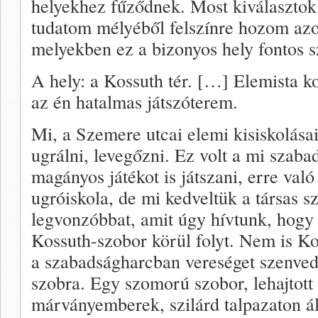
helyekhez fűződnek. Most kiválasztok 
tudatom mélyéből felszínre hozom azo
melyekben ez a bizonyos hely fontos sz
A hely: a Kossuth tér. […] Elemista k
az én hatalmas játszóterem.
Mi, a Szemere utcai elemi kisiskolásai
ugrálni, levegőzni. Ez volt a mi szabad
magányos játékot is játszani, erre való
ugróiskola, de mi kedveltük a társas s
legvonzóbbat, amit úgy hívtunk, hogy 
Kossuth-szobor körül folyt. Nem is K
a szabadságharcban vereséget szenve
szobra. Egy szomorú szobor, lehajtott
márványemberek, szilárd talpazaton ál