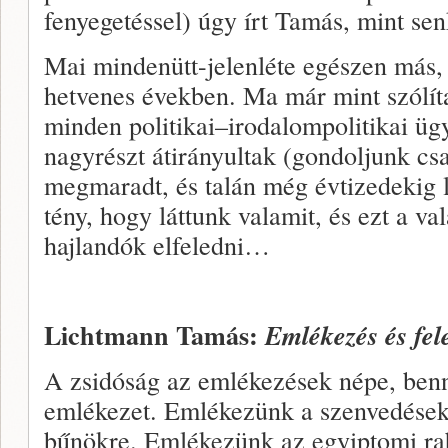
fenyegetéssel) úgy írt Tamás, mint s
Mai mindenütt-jelenléte egészen más, 
hetvenes években. Ma már mint szólíta
minden politikai–irodalompolitikai üg
nagyrészt átirányultak (gondoljunk cs
megmaradt, és talán még évtizedekig l
tény, hogy láttunk valamit, és ezt a 
hajlandók elfeledni…
Lichtmann Tamás:
Emlékezés és fel
A zsidóság az emlékezések népe, benn
emlékezet. Emlékezünk a szenvedések
bűnökre. Emlékezünk az egyiptomi ra