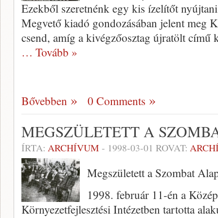
Ezekből szeretnénk egy kis ízelítőt nyújtani
Megvető kiadó gondozásában jelent meg Ke
csend, amíg a kivégzőosztag újratölt című 
… Tovább »
Bővebben
0 Comments
MEGSZÜLETETT A SZOMBA
ÍRTA:
ARCHÍVUM
-
1998-03-01
ROVAT:
ARCH
Megszületett a Szombat Alap
1998. február 11-én a Közép-
Környezetfejlesztési Intézetben tar­totta ala