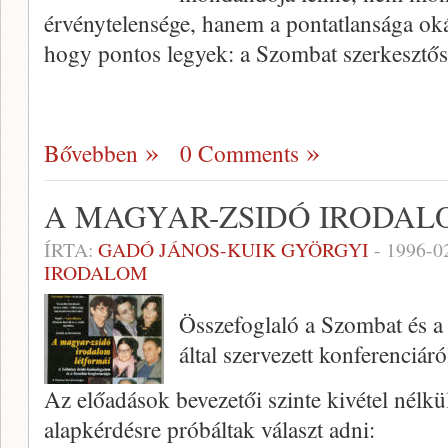
érvénytelensé­ge, hanem a pontatlansága okán
hogy pontos legyek: a Szombat szerkesztő
Bővebben
0 Comments
A MAGYAR-ZSIDÓ IRODAL
ÍRTA:
GADÓ JÁNOS-KUIK GYÖRGYI
-
1996-0
IRODALOM
Összefoglaló a Szombat és 
által szervezett konferenciáró
Az előadások bevezetői szinte kivétel nélk
alapkérdésre próbáltak választ adni: