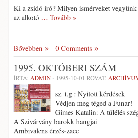
Ki a zsidó író? Milyen ismérveket vegyünk
az alkotó
… Tovább »
Bővebben
0 Comments
1995. OKTÓBERI SZÁM
ÍRTA:
ADMIN
-
1995-10-01
ROVAT:
ARCHÍVU
sz. t.g.: Nyitott kérdések
Védjen meg téged a Funar!
Gimes Katalin: A túlélés szé
A Szivárvány barokk hangjai
Ambivalens érzés-zacc