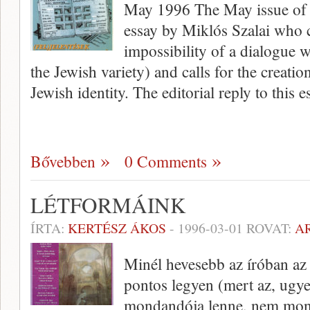
May 1996 The May issue of S
essay by Miklós Szalai who ca
impossibility of a dialogue 
the Jewish variety) and calls for the creati
Jewish identity. The editorial reply to this 
Bővebben
0 Comments
LÉTFORMÁINK
ÍRTA:
KERTÉSZ ÁKOS
-
1996-03-01
ROVAT:
A
Minél hevesebb az íróban az 
pontos legyen (mert az, ugye,
mondandója lenne, nem mon