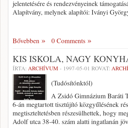
jelentetésére és rendezvényeinek támo­gatás
Alapítvány, melynek alapítói: Iványi Györg
Bővebben
0 Comments
KIS ISKOLA, NAGY KONYH
ÍRTA:
ARCHÍVUM
-
1997-05-01
ROVAT:
ARCH
(Tudósítónktól)
A Zsidó Gimnázium Baráti T
6-án megtartott tisztújító közgyűlésének rés
megtiszteltetésben részesülhet­tek, hogy m
Adolf utca 38-40. szám alatti in­gatlanán j