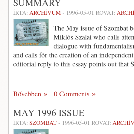
SUMMARY
ÍRTA:
ARCHÍVUM
-
1996-05-01
ROVAT:
ARCH
The May issue of Szombat beg
Miklós Szalai who calls atten
dialogue with fundamentalism
and calls fór the creation of an independent
editorial reply to this essay points out that 
Bővebben
0 Comments
MAY 1996 ISSUE
ÍRTA:
SZOMBAT
-
1996-05-01
ROVAT:
ARCHÍ