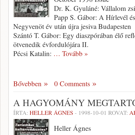
Dr. K. Gyuláné: Vállalom z
Papp S. Gábor: A Hírlevél é
Negyvenöt év után újra jesiva Budapesten
Szántó T. Gábor: Egy diaszpórában élő refl
ötvenedik évfordulójára II.
Pécsi Katalin:
… Tovább »
Bővebben
0 Comments
A HAGYOMÁNY MEGTARTÓ
ÍRTA:
HELLER ÁGNES
-
1998-10-01
ROVAT:
A
Heller Ágnes