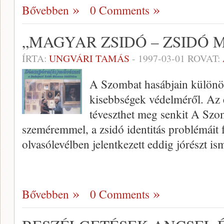
Bővebben
0 Comments
„MAGYAR ZSIDÓ – ZSIDÓ 
ÍRTA:
UNGVÁRI TAMÁS
-
1997-03-01
ROVAT:
A Szombat hasábjain különös 
kisebbségek védelméről. Az 
téveszthet meg senkit A Szo
szeméremmel, a zsidó identitás problé­máit 
olvasólevélben jelentkezett eddig jórészt ism
Bővebben
0 Comments