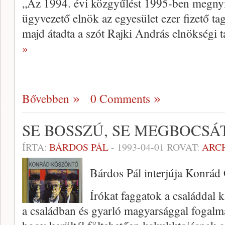
„Az 1994. évi közgyűlést 1995-ben megnyi
ügyvezető elnök az egyesület ezer fizető ta
majd átadta a szót Rajki András elnökségi t
»
Bővebben
0 Comments
SE BOSSZÚ, SE MEGBOCSÁ
ÍRTA:
BÁRDOS PÁL
-
1993-04-01
ROVAT:
ARC
Bárdos Pál interjúja Konrád
Írókat faggatok a családdal k
a családban és gyarló magyarsággal fogalma