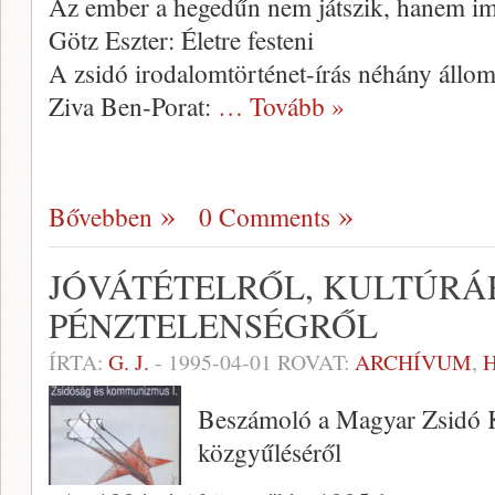
Az ember a hegedűn nem játszik, hanem i
Götz Eszter: Életre festeni
A zsidó irodalomtörténet-írás néhány állo
Ziva Ben-Porat:
… Tovább »
Bővebben
0 Comments
JÓVÁTÉTELRŐL, KULTÚRÁ
PÉNZTELENSÉGRŐL
ÍRTA:
G. J.
-
1995-04-01
ROVAT:
ARCHÍVUM
,
Beszámoló a Magyar Zsidó K
közgyűléséről