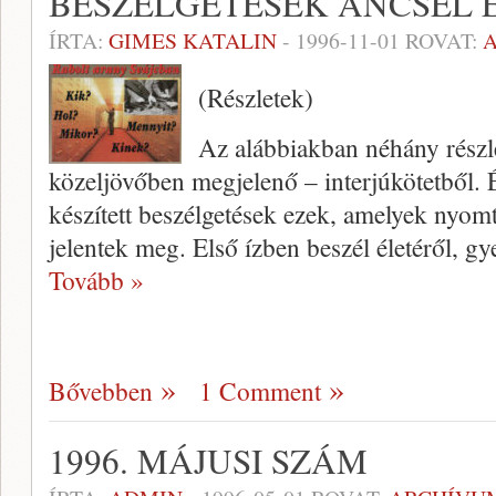
BESZÉLGETÉSEK ANCSEL 
ÍRTA:
GIMES KATALIN
-
1996-11-01
ROVAT:
(Részletek)
Az alábbiakban néhány részl
közeljövőben megjelenő – in­terjúkötetből
készített beszélgetések ezek, amelyek nyo
jelentek meg. Első ízben beszél életé­ről, g
Tovább »
Bővebben
1 Comment
1996. MÁJUSI SZÁM