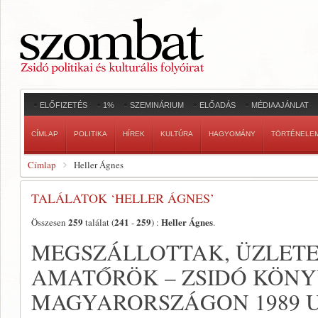
ELŐFIZETÉS
1%
SZEMINÁRIUM
ELŐADÁS
MÉDIAAJÁNLAT
CÍMLAP
POLITIKA
HÍREK
KULTÚRA
HAGYOMÁNY
TÖRTÉNELE
Címlap
Heller Ágnes
TALÁLATOK ‘HELLER ÁGNES’
259
241
259
Heller Ágnes
Összesen
találat (
-
) :
.
MEGSZÁLLOTTAK, ÜZLETE
AMATŐRÖK – ZSIDÓ KÖN
MAGYARORSZÁGON 1989 