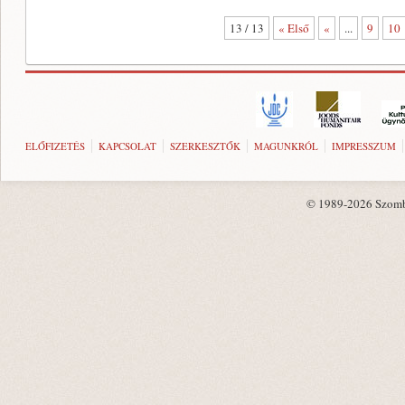
13 / 13
« Első
«
...
9
10
ELŐFIZETÉS
KAPCSOLAT
SZERKESZTŐK
MAGUNKRÓL
IMPRESSZUM
© 1989-2026 Szombat