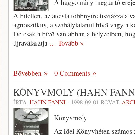
A hagyomány megtartó erej
A hitetlen, az ateista többnyire tisztáz­za a 
ag­nosztikus, a szabálytalanul hívő vagy a 
De csak a hívő van abban a helyzetben, hogy
újraválasztja
… Tovább »
Bővebben
0 Comments
KÖNYVMOLY (HAHN FANN
ÍRTA:
HAHN FANNI
-
1998-09-01
ROVAT:
ARC
Könyvmoly
Az idei Könyvhéten számos z