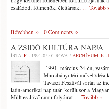
hogy kerültél föltehetően kakukktojásnak a
családod, fölmenők, élettársak,
… Tovább 
Bővebben
0 Comments
A ZSIDÓ KULTÚRA NAPJA
ÍRTA:
P.
-
1991-05-01
ROVAT:
ARCHÍVUM
,
KU
1991. március 24-én, vasárna
Marcibányi téri művelődési 
Tavaszi Fesz­tivál során az in
latin-amerikai nap után került sor a Magyar
Múlt és Jövő című folyóirat
… Tovább »