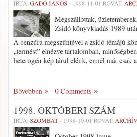
ÍRTA:
GADÓ JÁNOS
-
1998-11-01
ROVAT:
ARC
Megszállottak, üzletemberek
Zsidó könyvkiadás 1989 utá
A cenzúra megszűntével a zsidó témájú köny
„termést” elnézve tartalomban, minőségben
heterogén kép tárul elénk, ennél már csak 
Bővebben
0 Comments
1998. OKTÓBERI SZÁM
ÍRTA:
SZOMBAT
-
1998-10-01
ROVAT:
ARCHÍ
October 1998 Issue