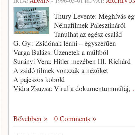
ÍRTA:
ADMIN
-
1996-05-01
ROVAT:
ARCHÍVU
Thury Levente: Meghívás e
Némafilmek Palesztináról
Tanulhat az egész család
G. Gy.: Zsidónak lenni – egyszerűen
Varga Balázs: Üzenetek a múltból
Surányi Vera: Hitler mezében III. Richárd
A zsidó filmek vonzzák a nézőket
A pajeszos kobold
Vidra Zsuzsa: Virul a dokumentum­műfaj,
Bővebben
0 Comments