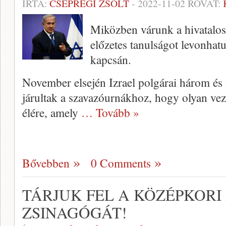
ÍRTA:
CSEPREGI ZSOLT
-
2022-11-02
ROVAT:
Miközben várunk a hivatalo
előzetes tanulságot levonhatu
kapcsán.
November elsején Izrael polgárai három és 
járultak a szavazóurnákhoz, hogy olyan vez
élére, amely
… Tovább »
Bővebben
0 Comments
TÁRJUK FEL A KÖZÉPKORI
ZSINAGÓGÁT!