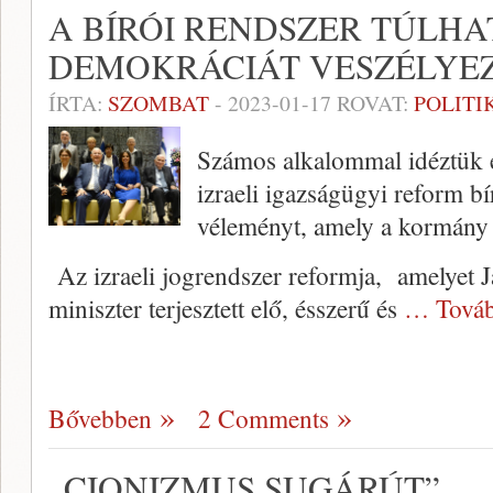
A BÍRÓI RENDSZER TÚLH
DEMOKRÁCIÁT VESZÉLYEZ
ÍRTA:
SZOMBAT
-
2023-01-17
ROVAT:
POLITI
Számos alkalommal idéztük e
izraeli igazságügyi reform bí
véleményt, amely a kormány me
Az izraeli jogrendszer reformja, amelyet J
miniszter terjesztett elő, ésszerű és
… Továb
Bővebben
2 Comments
„CIONIZMUS SUGÁRÚT”