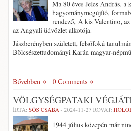
Ma 80 éves Jeles András, a k
hagyománymegújító, formabo
rendező, A kis Valentino, az
az Angyali üdvözlet alkotója.
Jászberényben született, felsőfokú tanulmá
Bölcsészettudományi Karán magyar-népm
Bővebben
0 Comments
VÖLGYSÉGPATAKI VÉGJÁT
ÍRTA:
SÓS CSABA
-
2024-11-27
ROVAT:
HOLO
1944 július közepén már ni