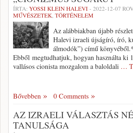
ÍRTA:
YOSSI KLEIN HALEVI
-
2022-12-07
ROV
MŰVÉSZETEK
,
TÖRTÉNELEM
Az alábbiakban újabb részlet
Halevi izraeli újságíró, író,
álmodók”) című könyvéből.* (
Ebből megtudhatjuk, hogyan használta ki
vallásos cionista mozgalom a baloldali
… T
Bővebben
0 Comments
AZ IZRAELI VÁLASZTÁS N
TANULSÁGA