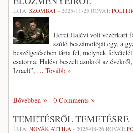
ELŐZMÉNYEIRŐL
ÍRTA:
SZOMBAT
-
2025-11-25
ROVAT:
POLITI
Herci Halévi volt vezérkari 
szóló beszámolóját egy, a gyá
beszélgetésében tárta fel, melynek felvételét
csatorna. Halévi beszélt azokról az évekről
Izraelt”,
… Tovább »
Bővebben
0 Comments
TEMETÉSRŐL TEMETÉSRE
ÍRTA:
NOVÁK ATTILA
-
2025-08-26
ROVAT:
P