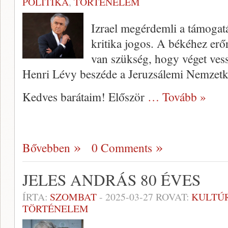
POLITIKA
,
TÖRTÉNELEM
Izrael megérdemli a támogatás
kritika jogos. A békéhez erő
van szükség, hogy véget ve
Henri Lévy beszéde a Jeruzsálemi Nemzetkö
Kedves barátaim! Először
… Tovább »
Bővebben
0 Comments
JELES ANDRÁS 80 ÉVES
ÍRTA:
SZOMBAT
-
2025-03-27
ROVAT:
KULTÚ
TÖRTÉNELEM