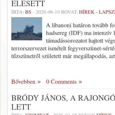
ELESETT
ÍRTA:
BS
-
2026-06-19
ROVAT:
HÍREK - LAPS
A libanoni határon tovább fo
hadsereg (IDF) ma intenzív l
támadássorozatot hajtott végr
terrorszervezet ismételt fegyverszünet-sérté
tűzszünetről született már megállapodás, a
Bővebben
0 Comments
BRÓDY JÁNOS, A RAJONGÓK
LETT