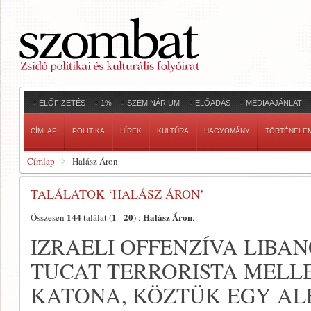
ELŐFIZETÉS
1%
SZEMINÁRIUM
ELŐADÁS
MÉDIAAJÁNLAT
CÍMLAP
POLITIKA
HÍREK
KULTÚRA
HAGYOMÁNY
TÖRTÉNELE
Címlap
Halász Áron
TALÁLATOK ‘HALÁSZ ÁRON’
144
1
20
Halász Áron
Összesen
találat (
-
) :
.
IZRAELI OFFENZÍVA LIBA
TUCAT TERRORISTA MELLE
KATONA, KÖZTÜK EGY ALE