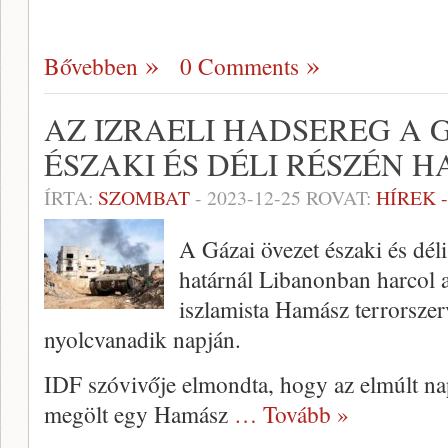
Bővebben
0 Comments
AZ IZRAELI HADSEREG A 
ÉSZAKI ÉS DÉLI RÉSZÉN 
ÍRTA:
SZOMBAT
-
2023-12-25
ROVAT:
HÍREK 
A Gázai övezet északi és déli
határnál Libanonban harcol a
iszlamista Hamász terrorszer
nyolcvanadik napján.
IDF szóvivője elmondta, hogy az elmúlt na
megölt egy Hamász
… Tovább »