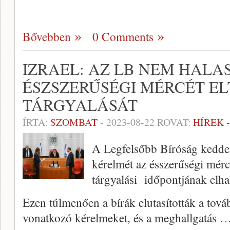
Bővebben
0 Comments
IZRAEL: AZ LB NEM HALAS
ÉSZSZERŰSÉGI MÉRCÉT E
TÁRGYALÁSÁT
ÍRTA:
SZOMBAT
-
2023-08-22
ROVAT:
HÍREK 
A Legfelsőbb Bíróság kedden
kérelmét az ésszerűségi mércé
tárgyalási időpontjának elha
Ezen túlmenően a bírák elutasították a tová
vonatkozó kérelmeket, és a meghallgatás
…