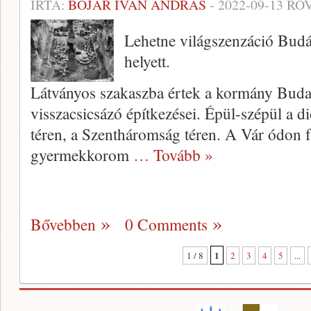
ÍRTA:
BOJÁR IVÁN ANDRÁS
-
2022-09-13
ROV
Lehetne világszenzáció Bud
helyett.
Látványos szakaszba értek a kormány Buda
visszacsicsázó építkezései. Épül-szépül a d
téren, a Szentháromság téren. A Vár ódon fa
gyermekkorom
… Tovább »
Bővebben
0 Comments
1
1 / 8
2
3
4
5
...