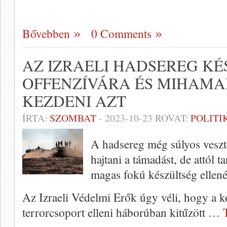
Bővebben
0 Comments
AZ IZRAELI HADSEREG KÉ
OFFENZÍVÁRA ÉS MIHAM
KEZDENI AZT
ÍRTA:
SZOMBAT
-
2023-10-23
ROVAT:
POLITI
A hadsereg még súlyos veszte
hajtani a támadást, de attól ta
magas fokú készültség ellené
Az Izraeli Védelmi Erők úgy véli, hogy a 
terrorcsoport elleni háborúban kitűzött
… T