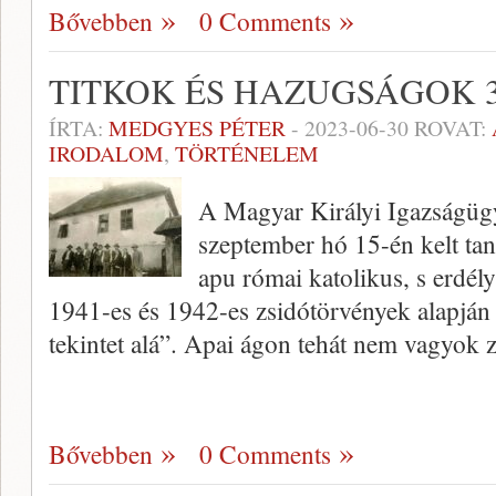
Bővebben
0 Comments
TITKOK ÉS HAZUGSÁGOK 3
ÍRTA:
MEDGYES PÉTER
-
2023-06-30
ROVAT:
IRODALOM
,
TÖRTÉNELEM
A Magyar Királyi Igazságüg
szeptember hó 15-én kelt tan
apu római katolikus, s erdél
1941-es és 1942-es zsidótörvények alapján
tekintet alá”. Apai ágon tehát nem vagyok 
Bővebben
0 Comments