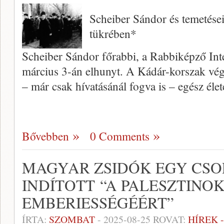
Scheiber Sándor és temetése
tükrében*
Scheiber Sándor főrabbi, a Rabbiképző Int
március 3-án elhunyt. A Kádár-korszak vég
– már csak hívatásánál fogva is – egész él
Bővebben
0 Comments
MAGYAR ZSIDÓK EGY CSOP
INDÍTOTT “A PALESZTINOK
EMBERIESSÉGÉÉRT”
ÍRTA:
SZOMBAT
-
2025-08-25
ROVAT:
HÍREK 