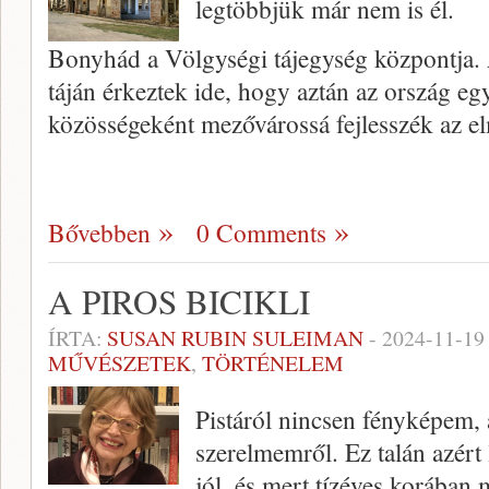
legtöbbjük már nem is él.
Bonyhád a Völgységi tájegység központja. 
táján érkeztek ide, hogy aztán az ország eg
közösségeként mezővárossá fejlesszék az e
Bővebben
0 Comments
A PIROS BICIKLI
ÍRTA:
SUSAN RUBIN SULEIMAN
-
2024-11-19
MŰVÉSZETEK
,
TÖRTÉNELEM
Pistáról nincsen fényképem, 
szerelmemről. Ez talán azért
jól, és mert tízéves korában 