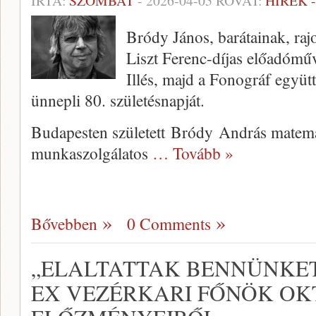
ÍRTA:
SZOMBAT
-
2026-04-05
ROVAT:
HÍREK 
Bródy János, barátainak, raj
Liszt Ferenc-díjas előadóműv
Illés, majd a Fonográf együtt
ünnepli 80. születésnapját.
Budapesten született Bródy András matema
munkaszolgálatos
… Tovább »
Bővebben
0 Comments
„ELALTATTAK BENNÜNKET”
EX VEZÉRKARI FŐNÖK OK