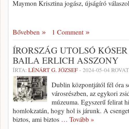
Maymon Krisztina jogász, újságíró válaszo
Bővebben
1 Comment
ÍRORSZÁG UTOLSÓ KÓSER
BAILA ERLICH ASSZONY
ÍRTA:
LÉNÁRT G. JÓZSEF
-
2024-05-04
ROVAT
Dublin központjától fél óra s
városrészben, az egykori zsid
múzeuma. Egyszerű felirat hi
homlokzatán, hogy hol is járunk. A csengetés
biztos, ami biztos
… Tovább »