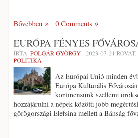
Bővebben
0 Comments
EURÓPA FÉNYES FŐVÁROS
ÍRTA:
POLGÁR GYÖRGY
-
2023-07-21
ROVAT:
POLITIKA
Az Európai Unió minden évbe
Európa Kulturális Fővárosán
kontinensünk szellemi öröks
hozzájárulni a népek közötti jobb megértés
görögországi Elefsina mellett a Bánság főv