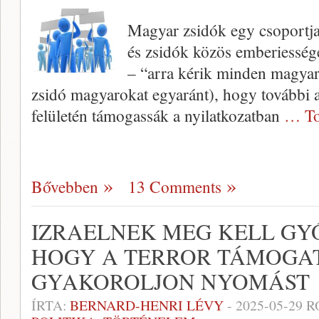
Magyar zsidók egy csoportja 
és zsidók közös emberiesség
– “arra kérik minden magyar
zsidó magyarokat egyaránt), hogy további 
felületén támogassák a nyilatkozatban
… To
Bővebben
13 Comments
IZRAELNEK MEG KELL GYŐ
HOGY A TERROR TÁMOGA
GYAKOROLJON NYOMÁST
ÍRTA:
BERNARD-HENRI LÉVY
-
2025-05-29
R