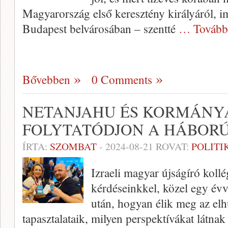
Magyarország első keresztény királyáról, i
Budapest belvárosában – szentté
… Tovább
Bővebben
0 Comments
NETANJAHU ÉS KORMÁNY
FOLYTATÓDJON A HÁBOR
ÍRTA:
SZOMBAT
-
2024-08-21
ROVAT:
POLITI
Izraeli magyar újságíró koll
kérdéseinkkel, közel egy évv
után, hogyan élik meg az elh
tapasztalataik, milyen perspektívákat látnak 