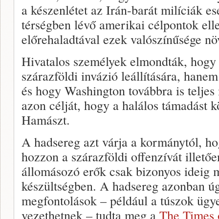
a készenlétet az Irán-barát milíciák e
térségben lévő amerikai célpontok ell
előrehaladtával ezek valószínűsége nö
Hivatalos személyek elmondták, hogy 
szárazföldi invázió leállítására, hanem
és hogy Washington továbbra is teljes
azon célját, hogy a halálos támadást 
Hamászt.
A hadsereg azt várja a kormánytól, h
hozzon a szárazföldi offenzívát illetőe
állomásozó erők csak bizonyos ideig 
készültségben. A hadsereg azonban úg
megfontolások – például a túszok ügy
vezethetnek – tudta meg a
The Times o