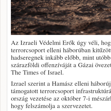
Az Izraeli Védelmi Erők úgy véli, ho
terrorcsoport elleni háborúban kitűzöt
hadseregnek inkább előbb, mint utóbb
szárazföldi offenzíváját a Gázai öveze
The Times of Israel.
Izrael szerint a Hamász elleni háborúj
támogatott terrorcsoport infrastruktú
ország vezetése az október 7-i mészár
hogy felszámolja a szervezetet.