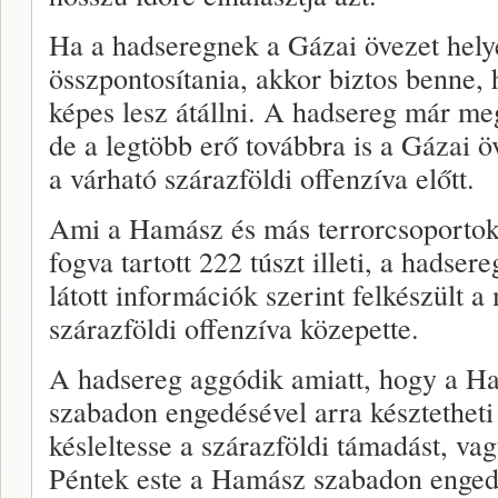
Ha a hadseregnek a Gázai övezet helyet
összpontosítania, akkor biztos benne,
képes lesz átállni. A hadsereg már mege
de a legtöbb erő továbbra is a Gázai 
a várható szárazföldi offenzíva előtt.
Ami a Hamász és más terrorcsoportok 
fogva tartott 222 túszt illeti, a hadser
látott információk szerint felkészült 
szárazföldi offenzíva közepette.
A hadsereg aggódik amiatt, hogy a H
szabadon engedésével arra késztetheti 
késleltesse a szárazföldi támadást, vagy
Péntek este a Hamász szabadon engede