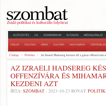
ELŐFIZETÉS
1%
SZEMINÁRIUM
ELŐADÁS
MÉDIAAJÁNLAT
CÍMLAP
POLITIKA
HÍREK
KULTÚRA
HAGYOMÁNY
TÖRTÉNELE
Címlap
Politika
Az Izraeli Hadsereg készen áll a gázai offenzívára
AZ IZRAELI HADSEREG KÉS
OFFENZÍVÁRA ÉS MIHAMA
KEZDENI AZT
ÍRTA:
SZOMBAT
-
2023-10-23
ROVAT:
POLITI