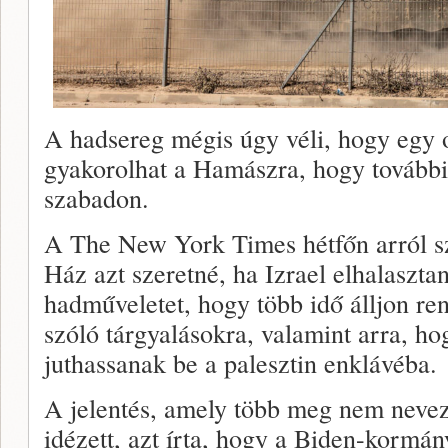
A hadsereg mégis úgy véli, hogy egy 
gyakorolhat a Hamászra, hogy további
szabadon.
A The New York Times hétfőn arról s
Ház azt szeretné, ha Izrael elhalasztan
hadműveletet, hogy több idő álljon re
szóló tárgyalásokra, valamint arra, h
juthassanak be a palesztin enklávéba.
A jelentés, amely több meg nem neveze
idézett, azt írta, hogy a Biden-kormán