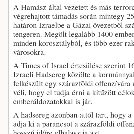
A Hamász által vezetett és más terror
végrehajtott támadás során mintegy 250
határon Izraelbe a Gázai övezetből sz
tengeren. Megölt legalább 1400 embert,
minden korosztályból, és több ezer raké
városokra.
A Times of Israel értesülése szerint 1
Izraeli Hadsereg közölte a kormánnyal
felkészült egy szárazföldi offenzívára
véli, hogy el tudja érni a kitűzött cél
emberáldozatokkal is jár.
A hadsereg azonban attól tart, hogy 
adja ki a parancsot a szárazföldi off
hosszú időre elhalasztja azt.