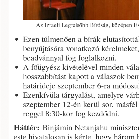
Az Izraeli Legfelsőbb Bíróság, középen Es
Ezen túlmenően a bírák elutasítottá
benyújtására vonatkozó kérelmeket,
beadvánnyal fog foglalkozni.
A főügyész kivételével minden vál
hosszabbítást kapott a válaszok be
határideje szeptember 6-ra módosul
Ezenkívüla tárgyalást, amelyre vár
szeptember 12-én kerül sor, másfél 
reggel 8:30-kor fog kezdődni.
Háttér:
Binjámin Netanjahu miniszte
este hivatalosan is kérte, hogy három h