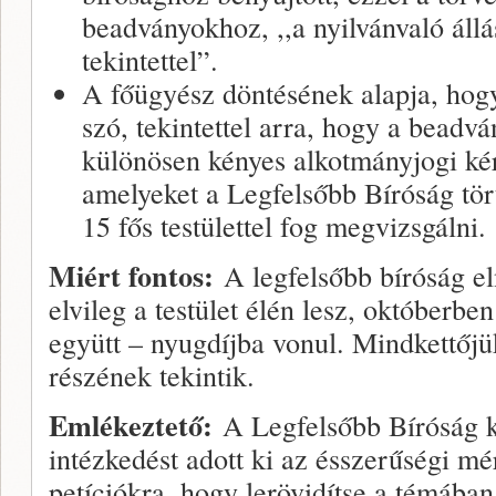
beadványokhoz, ,,a nyilvánvaló áll
tekintettel”.
A főügyész döntésének alapja, hog
szó, tekintettel arra, hogy a beadv
különösen kényes alkotmányjogi ké
amelyeket a Legfelsőbb Bíróság tört
15 fős testülettel fog megvizsgálni.
Miért fontos:
A legfelsőbb bíróság el
elvileg a testület élén lesz, októberbe
együtt – nyugdíjba vonul. Mindkettőjük
részének tekintik.
Emlékeztető:
A Legfelsőbb Bíróság ké
intézkedést adott ki az ésszerűségi mé
petíciókra, hogy lerövidítse a témában 