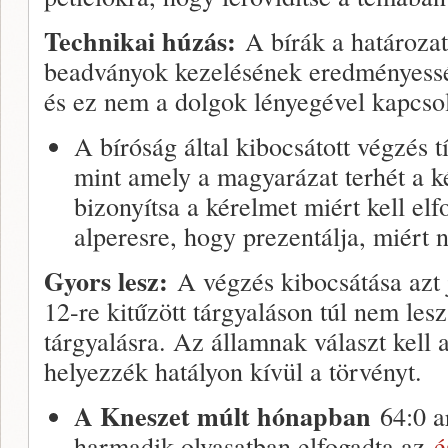
Technikai húzás:
A bírák a határozat
beadványok kezelésének eredményesség
és ez nem a dolgok lényegével kapcsol
A bíróság által kibocsátott végzés t
mint amely a magyarázat terhét a k
bizonyítsa a kérelmet miért kell elf
alperesre, hogy prezentálja, miért 
Gyors lesz:
A végzés kibocsátása azt 
12-re kitűzött tárgyaláson túl nem les
tárgyalásra. Az államnak választ kell 
helyezzék hatályon kívül a törvényt.
A Kneszet múlt hónapban
64:0 
harmadik olvasatban elfogadta az
é