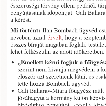
ésszerűségi törvény elleni petíciók tá
benyújtásának időpontját. Gali Bahara
a kérést.
Mi történt:
Ilan Bombach ügyvéd cs
nevében azzal
érvelt
, hogy a szeptemb
összes bíráját magában foglaló testület
lehet felkészülni az adott időkeretben.
,,Emellett kérni fogjuk a főügyész
szerint nem kívánja megvédeni a ko
először azt szeretnénk látni, és csa
tette hozzá Bombach ügyvéd.
Gali Baharav-Miara főügyész múlt
jóváhagyta a kormány külön képvise
bírósághoz benyújtott, ezzel a törv