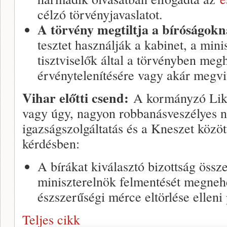
célzó törvényjavaslatot.
A törvény megtiltja a bíróságokn
tesztet használják a kabinet, a mini
tisztviselők által a törvényben meg
érvénytelenítésére vagy akár megvi
Vihar előtti csend:
A kormányzó Likud
vagy úgy, nagyon robbanásveszélyes na
igazságszolgáltatás és a Kneszet közö
kérdésben:
A bírákat kiválasztó bizottság össze
miniszterelnök felmentését megne
észszerűségi mérce eltörlése elleni 
Teljes cikk