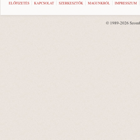
ELŐFIZETÉS
KAPCSOLAT
SZERKESZTŐK
MAGUNKRÓL
IMPRESSZUM
© 1989-2026 Szombat