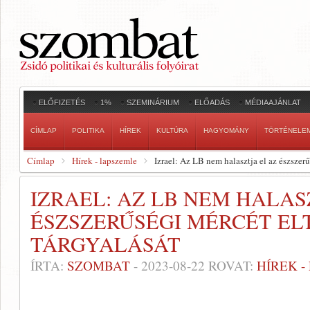
ELŐFIZETÉS
1%
SZEMINÁRIUM
ELŐADÁS
MÉDIAAJÁNLAT
CÍMLAP
POLITIKA
HÍREK
KULTÚRA
HAGYOMÁNY
TÖRTÉNELE
Címlap
Hírek - lapszemle
Izrael: Az LB nem halasztja el az észszerű
IZRAEL: AZ LB NEM HALAS
ÉSZSZERŰSÉGI MÉRCÉT E
TÁRGYALÁSÁT
ÍRTA:
SZOMBAT
-
2023-08-22
ROVAT:
HÍREK 