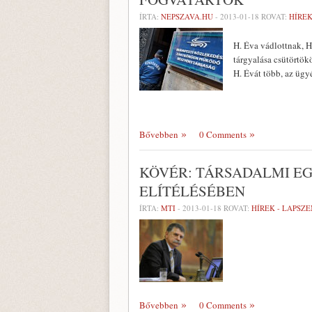
ÍRTA:
NEPSZAVA.HU
-
2013-01-18
ROVAT:
HÍREK
H. Éva vádlottnak, H
tárgyalása csütörtö
H. Évát több, az üg
Bővebben
0 Comments
KÖVÉR: TÁRSADALMI E
ELÍTÉLÉSÉBEN
ÍRTA:
MTI
-
2013-01-18
ROVAT:
HÍREK - LAPSZ
Bővebben
0 Comments