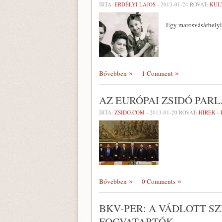
ÍRTA:
ERDÉLYI LAJOS
-
2013-01-24
ROVAT:
KUL
Egy marosvásárhelyi
Bővebben
1 Comment
AZ EURÓPAI ZSIDÓ PA
ÍRTA:
ZSIDO.COM
-
2013-01-20
ROVAT:
HÍREK -
Bővebben
0 Comments
BKV-PER: A VÁDLOTT S
FOGVATARTÓK