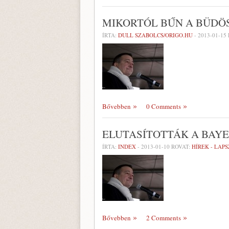
MIKORTÓL BŰN A BÜDÖ
ÍRTA:
DULL SZABOLCS/ORIGO.HU
-
2013-01-15
Bővebben
0 Comments
ELUTASÍTOTTÁK A BAYE
ÍRTA:
INDEX
-
2013-01-10
ROVAT:
HÍREK - LAP
Bővebben
2 Comments