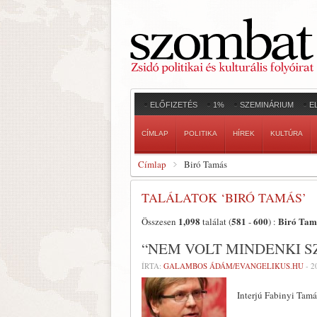
ELŐFIZETÉS
1%
SZEMINÁRIUM
E
CÍMLAP
POLITIKA
HÍREK
KULTÚRA
Címlap
Biró Tamás
TALÁLATOK ‘BIRÓ TAMÁS’
1,098
581
600
Biró Tam
Összesen
találat (
-
) :
“NEM VOLT MINDENKI S
ÍRTA:
GALAMBOS ÁDÁM/EVANGELIKUS.HU
-
2
Interjú Fabinyi Tam