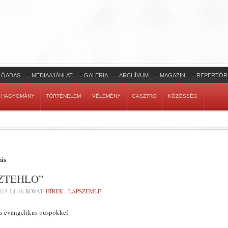
LŐADÁS
MÉDIAAJÁNLAT
GALÉRIA
ARCHÍVUM
MAGAZIN
REPERTÓR
HAGYOMÁNY
TÖRTÉNELEM
VÉLEMÉNY
GASZTRO
KÖZÖSSÉG
ás
.
ZTEHLO”
013-04-16
ROVAT:
HÍREK - LAPSZEMLE
ás evangélikus püspökkel