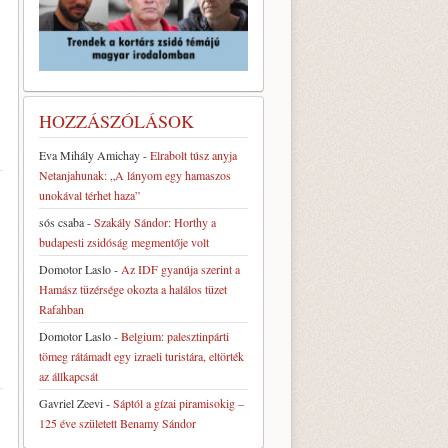
HOZZÁSZÓLÁSOK
Eva Mihály Amichay
-
Elrabolt túsz anyja
Netanjahunak: „A lányom egy hamaszos
unokával térhet haza”
sós csaba
-
Szakály Sándor: Horthy a
budapesti zsidóság megmentője volt
Domotor Laslo
-
Az IDF gyanúja szerint a
Hamász tüzérsége okozta a halálos tüzet
Rafahban
Domotor Laslo
-
Belgium: palesztinpárti
tömeg rátámadt egy izraeli turistára, eltörték
az állkapcsát
Gavriel Zeevi
-
Sáptól a gízai piramisokig –
125 éve született Benamy Sándor