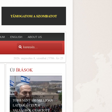
TÁMOGATOM A SZOMBATOT
IUM
ENGLISH
ABOUT US
2026. augusztus 8, szombat | 5786. Áv 25
ÚJ
ÍRÁSOK
TÖBB MINT 100 MILLIÓAN
LÁTTÁK A CEUTAI
VÁLSÁGBÓL GYÁRTOTT