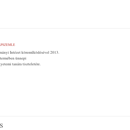
LAPSZEMLE
mányi Intézet köreműködésével 2013.
y-termében ünnepi
gyetemi tanára tiszteletére.
S