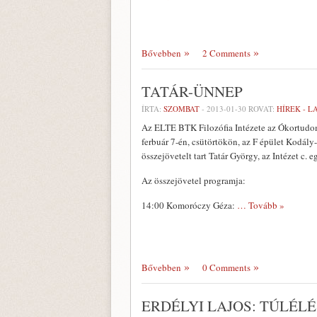
Bővebben
2 Comments
TATÁR-ÜNNEP
ÍRTA:
SZOMBAT
-
2013-01-30
ROVAT:
HÍREK - 
Az ELTE BTK Filozófia Intézete az Ókortudo
ferbuár 7-én, csütörtökön, az F épület Kodál
összejövetelt tart Tatár György, az Intézet c. e
Az összejövetel programja:
14:00 Komoróczy Géza:
… Tovább »
Bővebben
0 Comments
ERDÉLYI LAJOS: TÚLÉLÉ