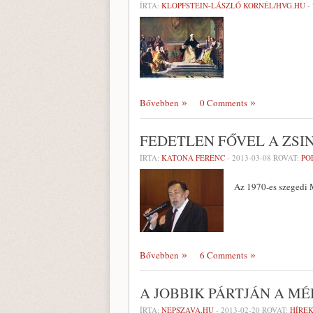
ÍRTA:
KLOPFSTEIN-LÁSZLÓ KORNÉL/HVG.HU
-
Bővebben
0 Comments
FEDETLEN FŐVEL A ZS
ÍRTA:
KATONA FERENC
-
2013-03-08
ROVAT:
PO
Az 1970-es szegedi 
Bővebben
6 Comments
A JOBBIK PÁRTJÁN A M
ÍRTA:
NEPSZAVA.HU
-
2013-02-20
ROVAT:
HÍREK