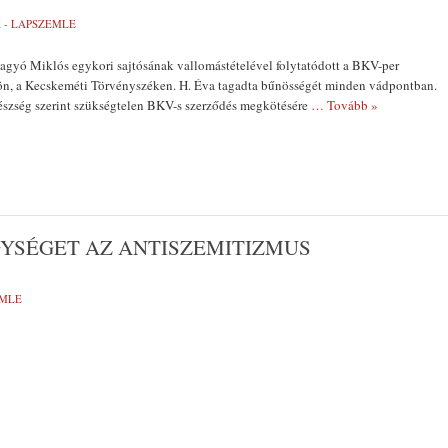
 - LAPSZEMLE
agyó Miklós egykori sajtósának vallomástételével folytatódott a BKV-per
kön, a Kecskeméti Törvényszéken. H. Éva tagadta bűnösségét minden vádpontban.
yészség szerint szükségtelen BKV-s szerződés megkötésére
… Tovább »
GYSÉGET AZ ANTISZEMITIZMUS
EMLE