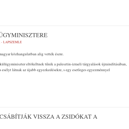
LÜGYMINISZTERE
 - LAPSZEMLE
 magyar közhangulatban alig vették észre.
külügyminiszter eltökéltnek tűnik a palesztin-izraeli tárgyalások újraindításában,
és esélyt látnak az újabb egyezkedésekre, s egy esetleges egyezménnyel
SÁBÍTJÁK VISSZA A ZSIDÓKAT A