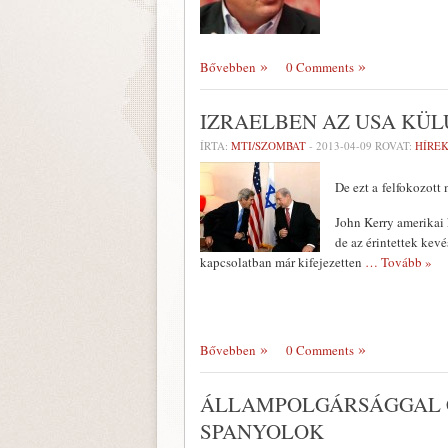
Bővebben
0 Comments
IZRAELBEN AZ USA KÜ
ÍRTA:
MTI/SZOMBAT
-
2013-04-09
ROVAT:
HÍREK
De ezt a felfokozott
John Kerry amerikai 
de az érintettek kev
kapcsolatban már kifejezetten
… Tovább »
Bővebben
0 Comments
ÁLLAMPOLGÁRSÁGGAL C
SPANYOLOK