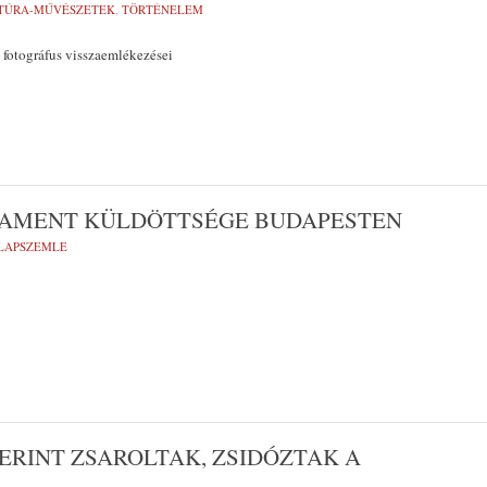
TÚRA-MŰVÉSZETEK
,
TÖRTÉNELEM
 fotográfus visszaemlékezései
RLAMENT KÜLDÖTTSÉGE BUDAPESTEN
 LAPSZEMLE
ZERINT ZSAROLTAK, ZSIDÓZTAK A