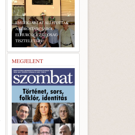
EMLÉKTÁBLÁT ÁLLÍTOTTAK
A KÖRÖSTARCSÁRÓL
ELHURCOLT ZSIDÓSÁG
TISZTELETÉRE
MEGJELENT