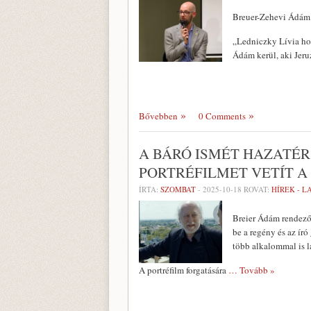
Breuer-Zehevi Ádám 
„Ledniczky Lívia hos
Ádám kerül, aki Jer
Bővebben
0 Comments
A BÁRÓ ISMÉT HAZATÉ
PORTRÉFILMET VETÍT A
ÍRTA:
SZOMBAT
-
2025-10-18
ROVAT:
HÍREK - 
Breier Ádám rendező 
be a regény és az í
több alkalommal is l
A portréfilm forgatására
… Tovább »