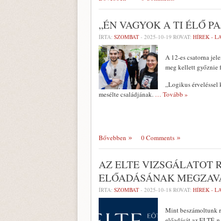
„ÉN VAGYOK A TI ÉLŐ P
ÍRTA:
SZOMBAT
-
2025-10-19
ROVAT:
HÍREK - 
A 12-es csatorna jel
meg kellett győznie 
„Logikus érveléssel
mesélte családjának.
… Tovább »
Bővebben
0 Comments
AZ ELTE VIZSGÁLATOT 
ELŐADÁSÁNAK MEGZAV
ÍRTA:
SZOMBAT
-
2025-10-18
ROVAT:
HÍREK - 
Mint beszámoltunk ró
előadását az ELTÉ-n