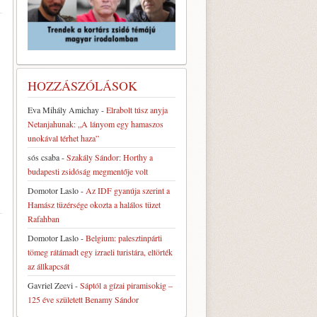
HOZZÁSZÓLÁSOK
Eva Mihály Amichay
-
Elrabolt túsz anyja
Netanjahunak: „A lányom egy hamaszos
unokával térhet haza”
sós csaba
-
Szakály Sándor: Horthy a
budapesti zsidóság megmentője volt
Domotor Laslo
-
Az IDF gyanúja szerint a
Hamász tüzérsége okozta a halálos tüzet
Rafahban
Domotor Laslo
-
Belgium: palesztinpárti
tömeg rátámadt egy izraeli turistára, eltörték
az állkapcsát
Gavriel Zeevi
-
Sáptól a gízai piramisokig –
125 éve született Benamy Sándor