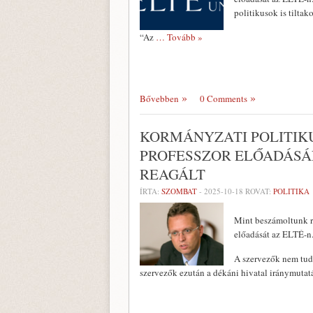
politikusok is tilta
“Az
… Tovább »
Bővebben
0 Comments
KORMÁNYZATI POLITIKU
PROFESSZOR ELŐADÁSÁ
REAGÁLT
ÍRTA:
SZOMBAT
-
2025-10-18
ROVAT:
POLITIKA
Mint beszámoltunk ró
előadását az ELTÉ-n
A szervezők nem tudt
szervezők ezután a dékáni hivatal iránymutat