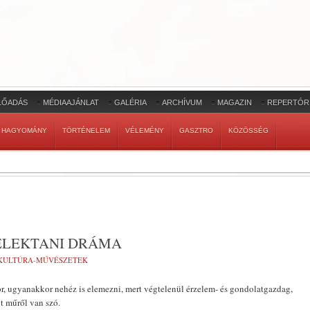
LŐADÁS
MÉDIAAJÁNLAT
GALÉRIA
ARCHÍVUM
MAGAZIN
REPERTÓR
HAGYOMÁNY
TÖRTÉNELEM
VÉLEMÉNY
GASZTRO
KÖZÖSSÉG
LÉLEKTANI DRÁMA
KULTÚRA-MŰVÉSZETEK
 ugyanakkor nehéz is elemezni, mert végtelenül érzelem- és gondolatgazdag,
t műről van szó.