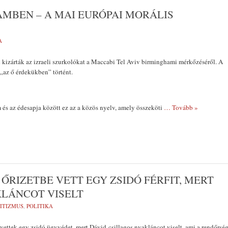
MBEN – A MAI EURÓPAI MORÁLIS
A
kizárták az izraeli szurkolókat a Maccabi Tel Aviv birminghami mérkőzéséről. A
 „az ő érdekükben” történt.
m és az édesapja között ez az a közös nyelv, amely összeköti
… Tovább »
ŐRIZETBE VETT EGY ZSIDÓ FÉRFIT, MERT
KLÁNCOT VISELT
ITIZMUS
,
POLITIKA
ettek egy zsidó ügyvédet, mert Dávid-csillagos nyakláncot viselt, ami a rendőrsé