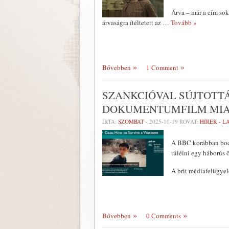
Árva – már a cím soka
árvaságra ítéltetett az
… Tovább »
Bővebben
1 Comment
SZANKCIÓVAL SÚJTOTTÁ
DOKUMENTUMFILM MI
ÍRTA:
SZOMBAT
-
2025-10-19
ROVAT:
HÍREK - 
A BBC korábban bocsá
túlélni egy háborús ö
A brit médiafelügye
Bővebben
0 Comments