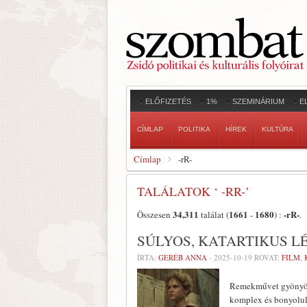
ELŐFIZETÉS
1%
SZEMINÁRIUM
E
CÍMLAP
POLITIKA
HÍREK
KULTÚRA
Címlap
-rR-
TALÁLATOK ‘ -RR-’
34,311
1661
1680
-rR-
Összesen
találat (
-
) :
.
SÚLYOS, KATARTIKUS 
ÍRTA:
GERÉB ANNA
-
2025-10-19
ROVAT:
FILM
,
Remekművet gyönyör,
komplex és bonyolul