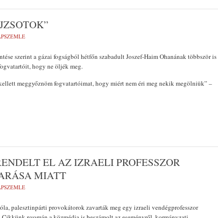
AJZSOTOK”
LAPSZEMLE
entése szerint a gázai fogságból hétfőn szabadult Joszef-Haim Ohanának többször is
fogvatartóit, hogy ne öljék meg.
 kellett meggyőznöm fogvatartóimat, hogy miért nem éri meg nekik megölniük” –
RENDELT EL AZ IZRAELI PROFESSZOR
ARÁSA MIATT
LAPSZEMLE
la, palesztinpárti provokátorok zavarták meg egy izraeli vendégprofesszor
. Cikkünk nyomán a közmédia is beszámolt az eseményről, kormányzati