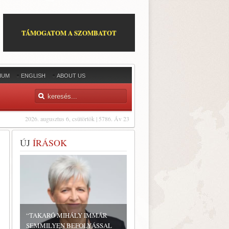
TÁMOGATOM A SZOMBATOT
IUM
ENGLISH
ABOUT US
2026. augusztus 6, csütörtök | 5786. Áv 23
ÚJ
ÍRÁSOK
“TAKARÓ MIHÁLY IMMÁR
SEMMILYEN BEFOLYÁSSAL