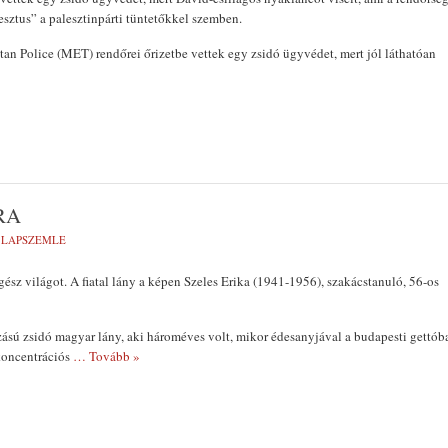
esztus” a palesztinpárti tüntetőkkel szemben.
an Police (MET) rendőrei őrizetbe vettek egy zsidó ügyvédet, mert jól láthatóan
BONYHÁ
RA
- LAPSZEMLE
egész világot. A fiatal lány a képen Szeles Erika (1941-1956), szakácstanuló, 56-os
ású zsidó magyar lány, aki hároméves volt, mikor édesanyjával a budapesti gettób
koncentrációs
… Tovább »