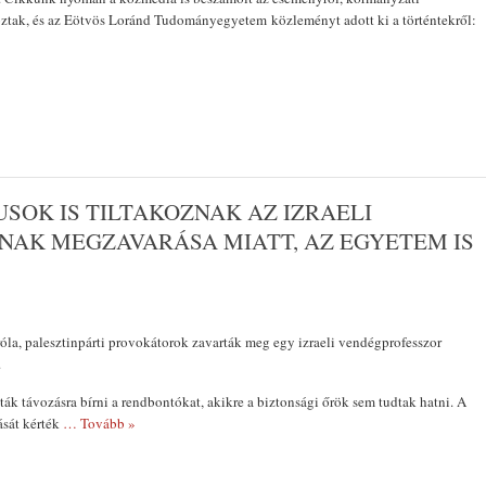
koztak, és az Eötvös Loránd Tudományegyetem közleményt adott ki a történtekről:
SOK IS TILTAKOZNAK AZ IZRAELI
NAK MEGZAVARÁSA MIATT, AZ EGYETEM IS
la, palesztinpárti provokátorok zavarták meg egy izraeli vendégprofesszor
.
ák távozásra bírni a rendbontókat, akikre a biztonsági őrök sem tudtak hatni. A
ását kérték
… Tovább »