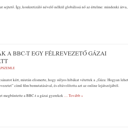
t sejtető. Így, konkretizáló névelő nélkül globálissá nő az értelme: mindenki árva,
K A BBC-T EGY FÉLREVEZETŐ GÁZAI
ATT
LAPSZEMLE
natot kért, miután elismerte, hogy súlyos hibákat vétettek a „Gáza: Hogyan lehe
vezetet” című film bemutatásával, és eltávolította azt az online lejátszójából.
let megbüntette a BBC-t a gázai gyerekek
… Tovább »