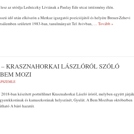
lesz az utódja Ledniczky Líviának a Paulay Ede utcai intézmény élén.
szú idő után elköszön a Merkaz igazgatói pozíciójától és helyére Breuer-Zehevi
uzsálemben született 1983-ban, tanulmányait Tel Avivban,
… Tovább »
R – KRASZNAHORKAI LÁSZLÓRÓL SZÓLÓ
 BEM MOZI
LAPSZEMLE
2018-ban készített portréfilmet Krasznahorkai László íróról, melyben együtt járjá
ró gyerekkorának és kamaszkorának helyszínét, Gyulát. A Bem Moziban októberben
átható A báró hazatér.