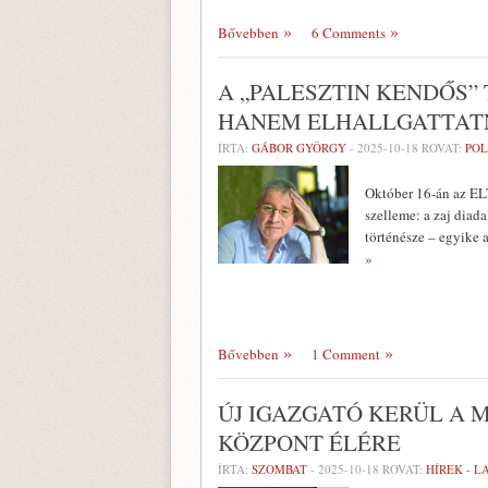
Bővebben
6 Comments
A „PALESZTIN KENDŐS”
HANEM ELHALLGATTAT
ÍRTA:
GÁBOR GYÖRGY
-
2025-10-18
ROVAT:
POL
Október 16-án az EL
szelleme: a zaj diad
történésze – egyike 
»
Bővebben
1 Comment
ÚJ IGAZGATÓ KERÜL A 
KÖZPONT ÉLÉRE
ÍRTA:
SZOMBAT
-
2025-10-18
ROVAT:
HÍREK - 