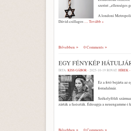
szerint „ellenséges g
A londoni Metropolit
Dávid-csillagos
… Tovább »
Bővebben
0 Comments
EGY FÉNYKÉP HÁTULJÁ
ÍRTA:
KISS GÁBOR
-
2025-10-19
ROVAT:
HÍREK 
Ez a fotó bejárta az 
forradalmár.
Székelyföldi származ
zárták a fasiszták. Édesapja a neuengamme-i 
Bővebben
0 Comments