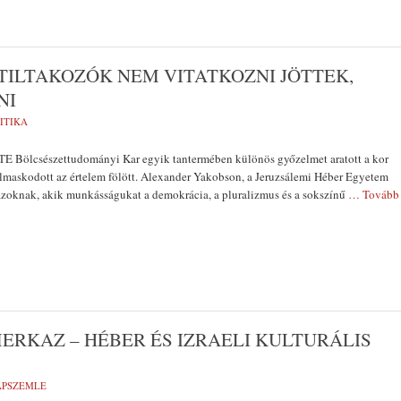
 TILTAKOZÓK NEM VITATKOZNI JÖTTEK,
NI
ITIKA
TE Bölcsészettudományi Kar egyik tantermében különös győzelmet aratott a kor
almaskodott az értelem fölött. Alexander Yakobson, a Jeruzsálemi Héber Egyetem
azoknak, akik munkásságukat a demokrácia, a pluralizmus és a sokszínű
… Tovább
MERKAZ – HÉBER ÉS IZRAELI KULTURÁLIS
LAPSZEMLE