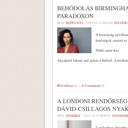
BEHÓDOLÁS BIRMINGHA
PARADOXON
ÍRTA:
KEPES JULI
-
2025-10-19
ROVAT:
POLITIK
A biztonság nevében 
hatóságok szerint ez
Több, mint foci
Anyaként látom, mit jelent a futball. A kisfia
Bővebben
6 Comments
A LONDONI RENDŐRSÉG 
DÁVID-CSILLAGOS NYA
ÍRTA:
SZOMBAT
-
2025-10-19
ROVAT:
ANTISZEM
Londonban őrizetbe v