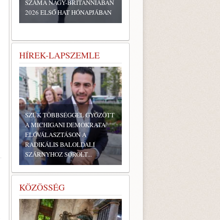
SZÁMA NAGY-BRITANNIÁBAN
2026 ELSŐ HAT HÓNAPJÁBAN
HÍREK-LAPSZEMLE
SZŰK TÖBBSÉGGEL GYŐZÖTT
A MICHIGANI DEMOKRATA
ELŐVÁLASZTÁSON A
RADIKÁLIS BALOLDALI
SZÁRNYHOZ SOROLT...
KÖZÖSSÉG
g