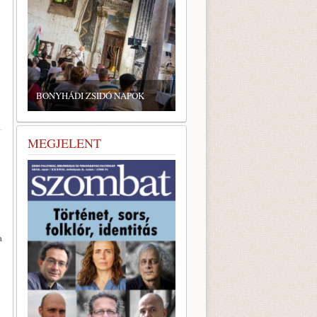
ZSIDÓ GASZTRONÓMIAI
TALÁLKOZÓ A BONYHÁDI
DI ZSIDÓ NAPOK
ZSINAGÓGÁBAN
MEGJELENT
a