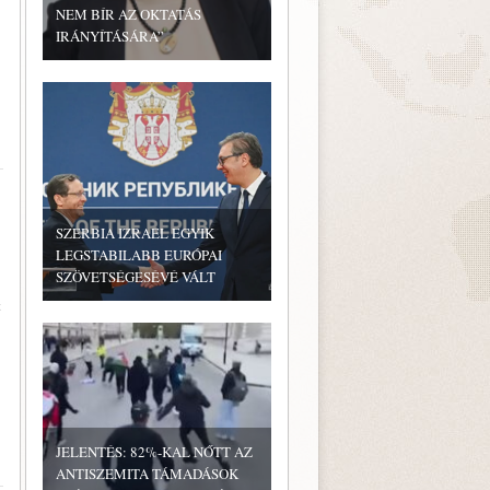
NEM BÍR AZ OKTATÁS
IRÁNYÍTÁSÁRA”
SZERBIA IZRAEL EGYIK
LEGSTABILABB EURÓPAI
SZÖVETSÉGESÉVÉ VÁLT
t
JELENTÉS: 82%-KAL NŐTT AZ
ANTISZEMITA TÁMADÁSOK