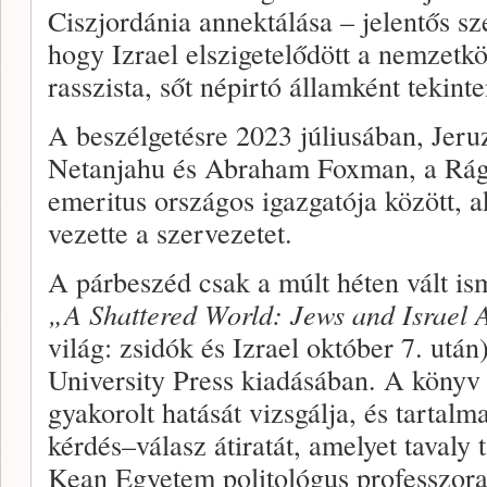
Ciszjordánia annektálása – jelentős sz
hogy Izrael elszigetelődött a nemzetk
rasszista, sőt népirtó államként tekint
A beszélgetésre 2023 júliusában, Jeru
Netanjahu és Abraham Foxman, a Rág
emeritus országos igazgatója között, 
vezette a szervezetet.
A párbeszéd csak a múlt héten vált is
„A Shattered World: Jews and Israel 
világ: zsidók és Izrael október 7. utá
University Press kiadásában. A könyv 
gyakorolt hatását vizsgálja, és tartal
kérdés–válasz átiratát, amelyet tavaly 
Kean Egyetem politológus professzora 