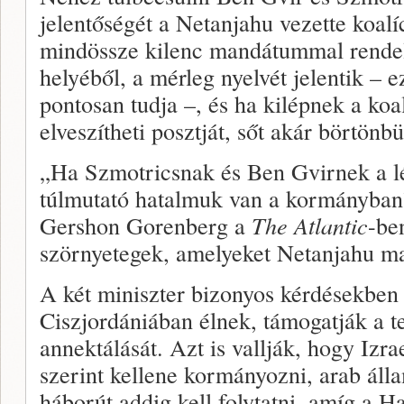
jelentőségét a Netanjahu vezette koalí
mindössze kilenc mandátummal rende
helyéből, a mérleg nyelvét jelentik – e
pontosan tudja –, és ha kilépnek a koa
elveszítheti posztját, sőt akár börtönb
„Ha Szmotricsnak és Ben Gvirnek a 
túlmutató hatalmuk van a kormányban” 
Gershon Gorenberg a
The Atlantic
-be
szörnyetegek, amelyeket Netanjahu mag
A két miniszter bizonyos kérdésekben
Ciszjordániában élnek, támogatják a te
annektálását. Azt is vallják, hogy Izra
szerint kellene kormányozni, arab áll
háborút addig kell folytatni, amíg a 