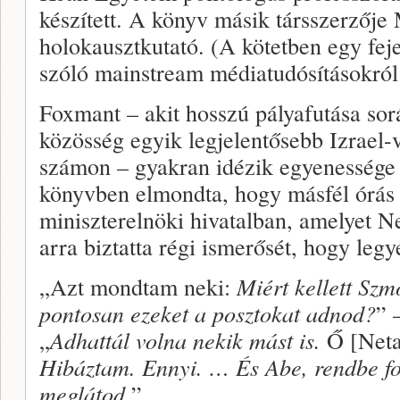
készített. A könyv másik társszerzőj
holokausztkutató. (A kötetben egy fej
szóló mainstream médiatudósításokról
Foxmant – akit hosszú pályafutása sor
közösség egyik legjelentősebb Izrael-
számon – gyakran idézik egyenessége é
könyvben elmondta, hogy másfél órás b
miniszterelnöki hivatalban, amelyet N
arra biztatta régi ismerősét, hogy legy
„Azt mondtam neki:
Miért kellett Sz
pontosan ezeket a posztokat adnod?
” 
„
Adhattál volna nekik mást is.
Ő [Neta
Hibáztam. Ennyi. … És Abe, rendbe f
meglátod.
”