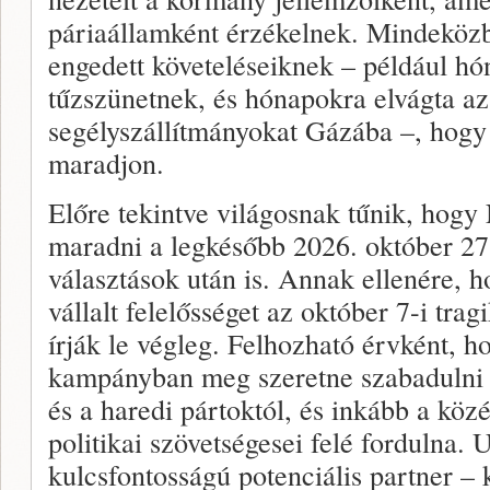
páriaállamként érzékelnek. Mindeköz
engedett követeléseiknek – például hón
tűzszünetnek, és hónapokra elvágta az
segélyszállítmányokat Gázába –, hog
maradjon.
Előre tekintve világosnak tűnik, hogy
maradni a legkésőbb 2026. október 27
választások után is. Annak ellenére,
vállalt felelősséget az október 7-i tr
írják le végleg. Felhozható érvként, 
kampányban meg szeretne szabadulni 
és a haredi pártoktól, és inkább a köz
politikai szövetségesei felé fordulna.
kulcsfontosságú potenciális partner –