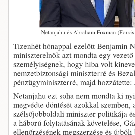
Netanjahu és Abraham Foxman (Forrás
Tizenhét hónappal ezelőtt Benjamin Ne
miniszterelnök azt mondta egy vezető 
személyiségnek, hogy hiba volt kinev
nemzetbiztonsági miniszterré és Beza
pénzügyminiszterré, majd hozzátette:
Netanjahu ezt soha nem mondta ki nyi
megvédte döntését azokkal szemben, ak
szélsőjobboldali miniszter politikája é
a háború folytatásának követelése, Gáz
ellenőrzésének megszerzése és újbóli 