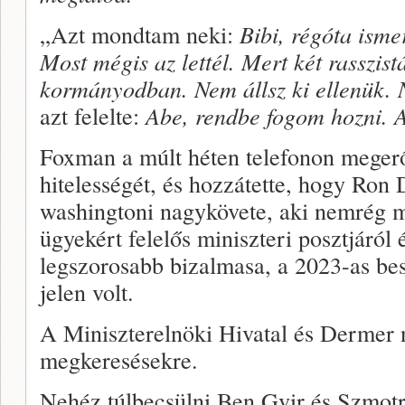
„Azt mondtam neki:
Bibi, régóta isme
Most mégis az lettél. Mert két rasszis
kormányodban. Nem állsz ki ellenük. N
azt felelte:
Abe, rendbe fogom hozni. A
Foxman a múlt héten telefonon megerős
hitelességét, és hozzátette, hogy Ron 
washingtoni nagykövete, aki nemrég mo
ügyekért felelős miniszteri posztjáról
legszorosabb bizalmasa, a 2023-as bes
jelen volt.
A Miniszterelnöki Hivatal és Dermer 
megkeresésekre.
Nehéz túlbecsülni Ben Gvir és Szmotr