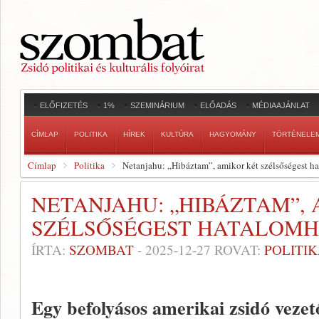
ELŐFIZETÉS
1%
SZEMINÁRIUM
ELŐADÁS
MÉDIAAJÁNLAT
CÍMLAP
POLITIKA
HÍREK
KULTÚRA
HAGYOMÁNY
TÖRTÉNELE
Címlap
Politika
Netanjahu: „Hibáztam”, amikor két szélsőségest h
NETANJAHU: „HIBÁZTAM”,
SZÉLSŐSÉGEST HATALOMH
ÍRTA:
SZOMBAT
-
2025-12-27
ROVAT:
POLITI
Egy befolyásos amerikai zsidó vezető