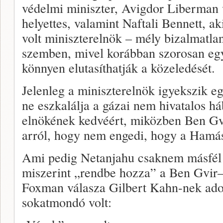
védelmi miniszter, Avigdor Liberman v
helyettes, valamint Naftali Bennett, 
volt miniszterelnök – mély bizalmatla
szemben, mivel korábban szorosan egy
könnyen elutasíthatják a közeledését.
Jelenleg a miniszterelnök igyekszik e
ne eszkalálja a gázai nem hivatalos h
elnökének kedvéért, miközben Ben Gvir
arról, hogy nem engedi, hogy a Hamá
Ami pedig Netanjahu csaknem másfél évv
miszerint „rendbe hozza” a Ben Gvir
Foxman válasza Gilbert Kahn-nek adott
sokatmondó volt: