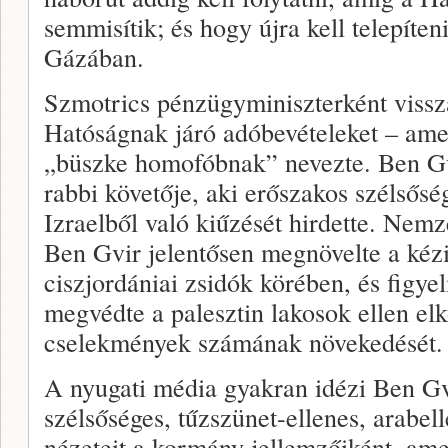
semmisítik; és hogy újra kell telepíten
Gázában.
Szmotrics pénzügyminiszterként vissza
Hatóságnak járó adóbevételeket – amel
„büszke homofóbnak” nevezte. Ben G
rabbi követője, aki erőszakos szélsősé
Izraelből való kiűzését hirdette. Nemz
Ben Gvir jelentősen megnövelte a kézi
ciszjordániai zsidók körében, és figy
megvédte a palesztin lakosok ellen elk
cselekmények számának növekedését.
A nyugati média gyakran idézi Ben Gv
szélsőséges, tűzszünet-ellenes, arab
nézeteit a kormány jellemzőiként, ame