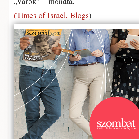
„Várok” – mondta.
(Times of Israel, Blogs
)