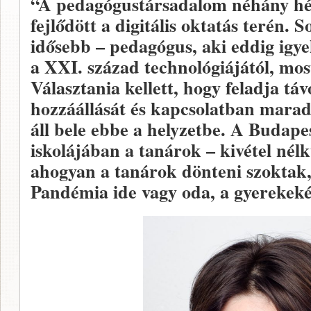
“A pedagógustársadalom néhány hét 
fejlődött a digitális oktatás terén. 
idősebb – pedagógus, aki eddig igye
a XXI. század technológiájától, most
Választania kellett, hogy feladja táv
hozzáállását és kapcsolatban marad
áll bele ebbe a helyzetbe. A Budape
iskolájában a tanárok – kivétel nélk
ahogyan a tanárok dönteni szoktak, 
Pandémia ide vagy oda, a gyerekek