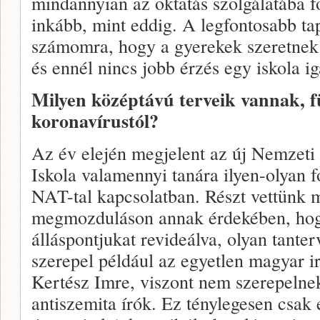
mindannyian az oktatás szolgálatába fo
inkább, mint eddig. A legfontosabb ta
számomra, hogy a gyerekek szeretnek 
és ennél nincs jobb érzés egy iskola i
Milyen középtávú terveik vannak, f
koronavírustól?
Az év elején megjelent az új Nemzeti
Iskola valamennyi tanára ilyen-olyan f
NAT-tal kapcsolatban. Részt vettünk 
megmozduláson annak érdekében, hog
álláspontjukat revideálva, olyan tante
szerepel például az egyetlen magyar i
Kertész Imre, viszont nem szerepelne
antiszemita írók. Ez ténylegesen csak 