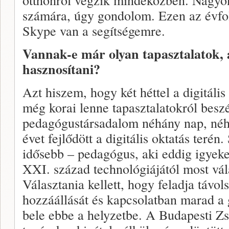
számára, úgy gondolom. Ezen az évf
Skype van a segítségemre.
Vannak-e már olyan tapasztalatok, 
hasznosítani?
Azt hiszem, hogy két héttel a digitál
még korai lenne tapasztalatokról besz
pedagógustársadalom néhány nap, néhá
évet fejlődött a digitális oktatás terén
idősebb – pedagógus, aki eddig igyekez
XXI. század technológiájától most vála
Választania kellett, hogy feladja távol
hozzáállását és kapcsolatban marad a 
bele ebbe a helyzetbe. A Budapesti Zs