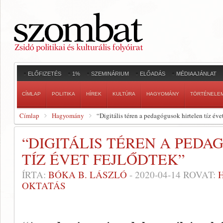
ELŐFIZETÉS
1%
SZEMINÁRIUM
ELŐADÁS
MÉDIAAJÁNLAT
CÍMLAP
POLITIKA
HÍREK
KULTÚRA
HAGYOMÁNY
TÖRTÉNELE
Címlap
Hagyomány
“Digitális téren a pedagógusok hirtelen tíz éve
“DIGITÁLIS TÉREN A PED
TÍZ ÉVET FEJLŐDTEK”
ÍRTA:
BÓKA B. LÁSZLÓ
-
2020-04-14
ROVAT:
OKTATÁS