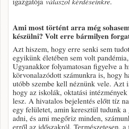
igazgatója
válaszol kérdéseinkre.
Ami most történt arra még sohasem v
készülni? Volt erre bármilyen forg
Azt hiszem, hogy erre senki sem tudott
egyikünk életében sem volt pandémia,
Ugyanakkor folyamatosan figyelve a hí
körvonalazódott számunkra is, hogy ha
utóbb szembe kell néznünk vele. Azt i
hogy az iskolák, oktatási intézmények
lesz. A hivatalos bejelentés előtt tíz 
egy felületet, amin keresztül tudunk a
adni, és ami megőriz minden, számun
erről az időszakról. Természetesen, a