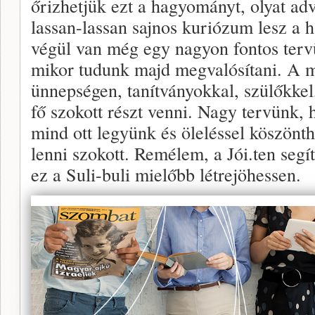
őrizhetjük ezt a hagyományt, olyat ad
lassan-lassan sajnos kuriózum lesz a h
végül van még egy nagyon fontos ter
mikor tudunk majd megvalósítani. A m
ünnepségen, tanítványokkal, szülőkkel
fő szokott részt venni. Nagy tervünk, 
mind ott legyünk és öleléssel köszön
lenni szokott. Remélem, a Jói.ten seg
ez a Suli-buli mielőbb létrejöhessen.