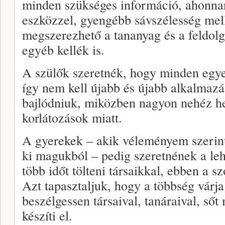
minden szükséges információ, ahonna
eszközzel, gyengébb sávszélesség mell
megszerezhető a tananyag és a feldo
egyéb kellék is.
A szülők szeretnék, hogy minden egyet
így nem kell újabb és újabb alkalmaz
bajlódniuk, miközben nagyon nehéz he
korlátozások miatt.
A gyerekek – akik véleményem szerint
ki magukból – pedig szeretnének a le
több időt tölteni társaikkal, ebben a s
Azt tapasztaljuk, hogy a többség várja
beszélgessen társaival, tanáraival, sőt
készíti el.