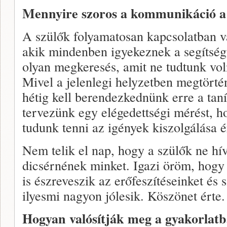
Mennyire szoros a kommunikáció a
A szülők folyamatosan kapcsolatban v
akik mindenben igyekeznek a segítség
olyan megkeresés, amit ne tudtunk vol
Mivel a jelenlegi helyzetben megtört
hétig kell berendezkednünk erre a tanít
tervezünk egy elégedettségi mérést, h
tudunk tenni az igények kiszolgálása 
Nem telik el nap, hogy a szülők ne hí
dicsérnének minket. Igazi öröm, hogy
is észreveszik az erőfeszítéseinket és 
ilyesmi nagyon jólesik. Köszönet érte.
Hogyan valósítják meg a gyakorlatb