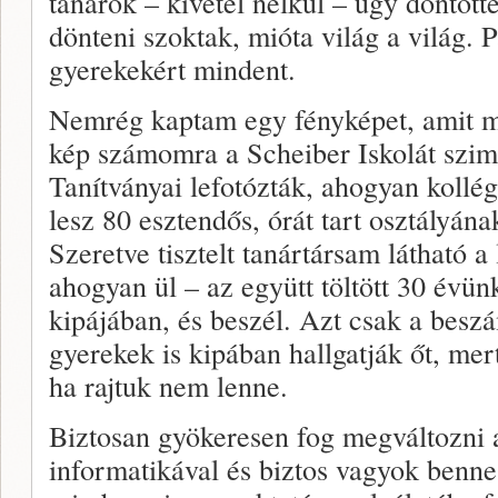
tanárok – kivétel nélkül – úgy döntött
dönteni szoktak, mióta világ a világ. 
gyerekekért mindent.
Nemrég kaptam egy fényképet, amit me
kép számomra a Scheiber Iskolát szimb
Tanítványai lefotózták, ahogyan kollé
lesz 80 esztendős, órát tart osztályán
Szeretve tisztelt tanártársam látható a 
ahogyan ül – az együtt töltött 30 évü
kipájában, és beszél. Azt csak a bes
gyerekek is kipában hallgatják őt, me
ha rajtuk nem lenne.
Biztosan gyökeresen fog megváltozni 
informatikával és biztos vagyok benn