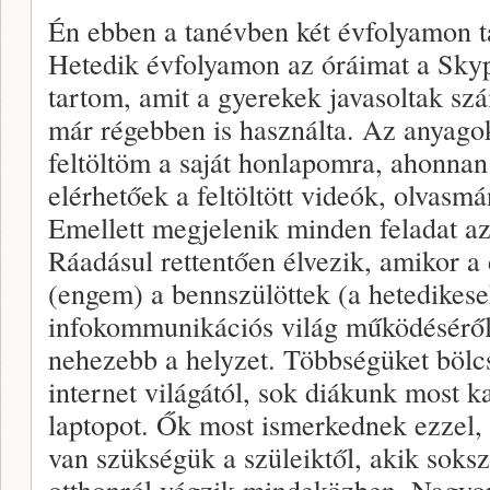
Én ebben a tanévben két évfolyamon ta
Hetedik évfolyamon az óráimat a Skyp
tartom, amit a gyerekek javasoltak s
már régebben is használta. Az anyago
feltöltöm a saját honlapomra, ahonnan
elérhetőek a feltöltött videók, olvasm
Emellett megjelenik minden feladat az 
Ráadásul rettentően élvezik, amikor a 
(engem) a bennszülöttek (a hetedikese
infokommunikációs világ működésérő
nehezebb a helyzet. Többségüket bölc
internet világától, sok diákunk most kap
laptopot. Ők most ismerkednek ezzel, 
van szükségük a szüleiktől, akik soks
otthonról végzik mindeközben. Nagyon