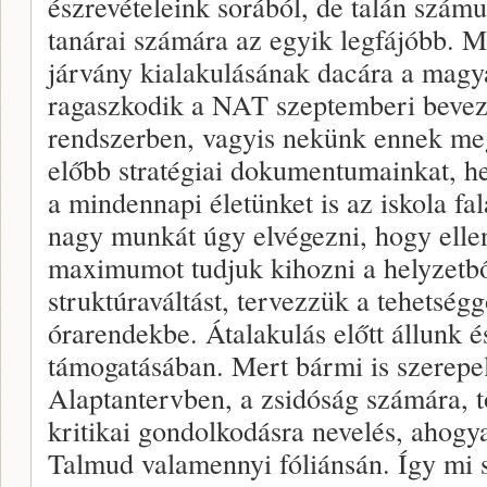
észrevételeink sorából, de talán szá
tanárai számára az egyik legfájóbb. M
járvány kialakulásának dacára a magya
ragaszkodik a NAT szeptemberi bevez
rendszerben, vagyis nekünk ennek meg
előbb stratégiai dokumentumainkat, he
a mindennapi életünket is az iskola fal
nagy munkát úgy elvégezni, hogy ellen
maximumot tudjuk kihozni a helyzetbő
struktúraváltást, tervezzük a tehetség
órarendekbe. Átalakulás előtt állunk é
támogatásában. Mert bármi is szerepe
Alaptantervben, a zsidóság számára, t
kritikai gondolkodásra nevelés, ahogya
Talmud valamennyi fóliánsán. Így mi 