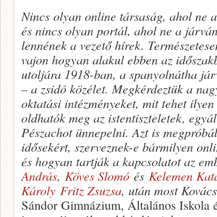
Nincs olyan online társaság, ahol ne 
és nincs olyan portál, ahol ne a járvá
lennének a vezető hírek. Természetesen
vajon hogyan alakul ebben az időszak
utoljára 1918-ban, a spanyolnátha jár
– a zsidó közélet. Megkérdeztük a nag
oktatási intézményeket, mit tehet ilye
oldhatók meg az istentiszteletek, egyá
Pészachot ünnepelni. Azt is megpróbált
idősekért, szerveznek-e bármilyen on
és hogyan tartják a kapcsolatot az em
András
,
Köves Slomó
és
Kelemen Kata
Károly
Fritz Zsuzsa
, után most Kovác
Sándor Gimnázium, Általános Iskola 