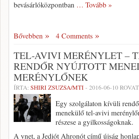
bevásárlóközpontban
… Tovább »
Bővebben
4 Comments
TEL-AVIVI MERÉNYLET – 
RENDŐR NYÚJTOTT MENED
MERÉNYLŐNEK
ÍRTA:
SHIRI ZSUZSA/MTI
-
2016-06-10
ROVAT
Egy szolgálaton kívüli rendő
menekülő tel-avivi merénylő
részese a gyilkosságoknak.
A ynet, a Jediót Ahronót című újság honla