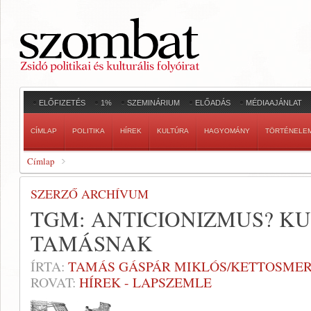
ELŐFIZETÉS
1%
SZEMINÁRIUM
ELŐADÁS
MÉDIAAJÁNLAT
CÍMLAP
POLITIKA
HÍREK
KULTÚRA
HAGYOMÁNY
TÖRTÉNELE
Címlap
SZERZŐ ARCHÍVUM
TGM: ANTICIONIZMUS? KU
TAMÁSNAK
ÍRTA:
TAMÁS GÁSPÁR MIKLÓS/KETTOSMER
ROVAT:
HÍREK - LAPSZEMLE