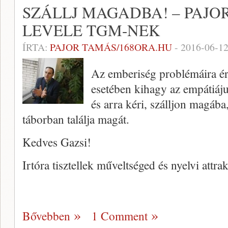
SZÁLLJ MAGADBA! – PAJO
LEVELE TGM-NEK
ÍRTA:
PAJOR TAMÁS/168ORA.HU
-
2016-06-1
Az emberiség problémáira ér
esetében kihagy az empátiáj
és arra kéri, szálljon magáb
táborban találja magát.
Kedves Gazsi!
Irtóra tisztellek műveltséged és nyelvi attrak
Bővebben
1 Comment