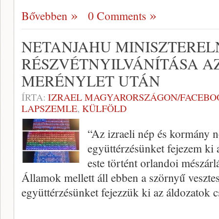
Bővebben
0 Comments
NETANJAHU MINISZTERE
RÉSZVÉTNYILVÁNÍTÁSA A
MERÉNYLET UTÁN
ÍRTA:
IZRAEL MAGYARORSZÁGON/FACEBO
LAPSZEMLE
,
KÜLFÖLD
“Az izraeli nép és kormány 
együttérzésünket fejezem ki 
este történt orlandoi mészárlá
Államok mellett áll ebben a szörnyű veszte
együttérzésünket fejezzük ki az áldozatok 