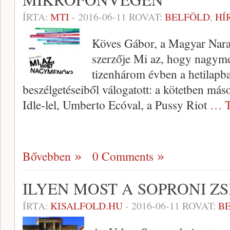
ÍRTA:
MTI
-
2016-06-11
ROVAT:
BELFÖLD
,
HÍ
Köves Gábor, a Magyar Nara
szerzője Mi az, hogy nagym
tizenhárom évben a hetilapb
beszélgetéseiből válogatott: a kötetben máso
Idle-lel, Umberto Ecóval, a Pussy Riot
… T
Bővebben
0 Comments
ILYEN MOST A SOPRONI Z
ÍRTA:
KISALFOLD.HU
-
2016-06-11
ROVAT:
B