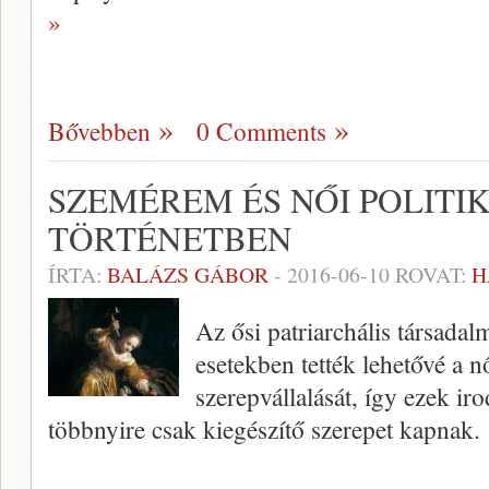
»
Bővebben
0 Comments
SZEMÉREM ÉS NŐI POLITIK
TÖRTÉNETBEN
ÍRTA:
BALÁZS GÁBOR
-
2016-06-10
ROVAT:
H
Az ősi patriarchális társada
esetekben tették lehetővé a nő
szerepvállalását, így ezek i
többnyire csak kiegészítő szerepet kapnak.