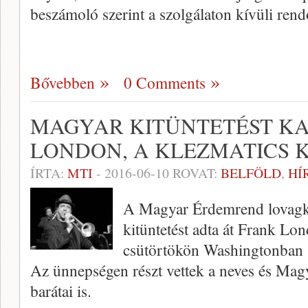
beszámoló szerint a szolgálaton kívüli rendő
Bővebben
0 Comments
MAGYAR KITÜNTETÉST K
LONDON, A KLEZMATICS 
ÍRTA:
MTI
-
2016-06-10
ROVAT:
BELFÖLD
,
HÍ
A Magyar Érdemrend lovagker
kitüntetést adta át Frank L
csütörtökön Washingtonban 
Az ünnepségen részt vettek a neves és Mag
barátai is.