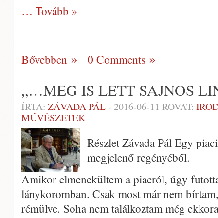
… Tovább »
Bővebben
0 Comments
„…MEG IS LETT SAJNOS LI
ÍRTA:
ZÁVADA PÁL
-
2016-06-11
ROVAT:
IRO
MŰVÉSZETEK
Részlet Závada Pál Egy piac
megjelenő regényéből.
Amikor elmenekültem a piacról, úgy futott
lánykoromban. Csak most már nem bírtam, 
rémülve. Soha nem találkoztam még ekkora 