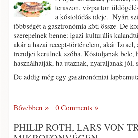
teraszon, vízparton üldögélés
a kóstolódás ideje. Nyári sz
többségét a gasztronómia köti össze. De k
szerepelnek benne: igazi kulturális kalandtúr
akár a hazai recept-történelem, akár Izrael
trendjei kerülnek szóba. Kóstoljanak bele,
használhatják, ha utaznak, nyaraljanak jól
De addig még egy gasztronómiai lapbemutat
Bővebben
0 Comments
PHILIP ROTH, LARS VON T
MIKROFONVÉGEN