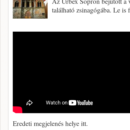
Az Urbex Sopron bejutott a 
található zsinagógába. Le is f
Eredeti megjelenés helye itt.