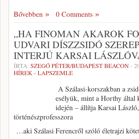
Bővebben
0 Comments
„HA FINOMAN AKAROK FO
UDVARI DÍSZZSIDÓ SZEREP
INTERJÚ KARSAI LÁSZLÓV
ÍRTA:
SZEGŐ PÉTER/BUDAPEST BEACON
-
2
HÍREK - LAPSZEMLE
A Szálasi-korszakban a zsid
esélyük, mint a Horthy által
idején – állítja Karsai Lász
történészprofesszora
…aki Szálasi Ferencről szóló életrajzi köt