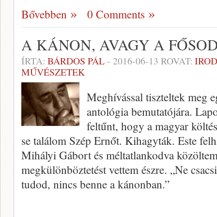
Bővebben
0 Comments
A KÁNON, AVAGY A FŐSO
ÍRTA:
BÁRDOS PÁL
-
2016-06-13
ROVAT:
IRO
MŰVÉSZETEK
Meghívással tiszteltek meg e
antológia bemutatójára. Lapoz
feltűnt, hogy a magyar költé
se találom Szép Ernőt. Kihagyták. Este fel
Mihályi Gábort és méltatlankodva közöltem
megkülönböztetést vettem észre. „Ne csacsi
tudod, nincs benne a kánonban.”