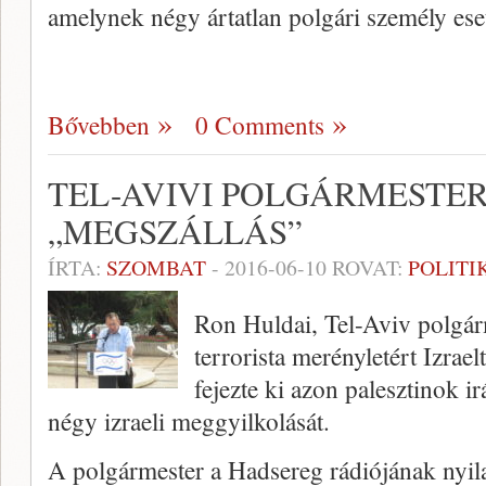
amelynek négy ártatlan polgári személy ese
Bővebben
0 Comments
TEL-AVIVI POLGÁRMESTER
„MEGSZÁLLÁS”
ÍRTA:
SZOMBAT
-
2016-06-10
ROVAT:
POLITI
Ron Huldai, Tel-Aviv polgárm
terrorista merényletért Izraelt
fejezte ki azon palesztinok i
négy izraeli meggyilkolását.
A polgármester a Hadsereg rádiójának nyil