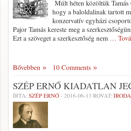
Múlt héten közöltük Tamás G
hogy a baloldalinak tartott
konzervatív egyházi csoport
Pajor Tamás kereste meg a szerkesztőségünke
Ezt a szöveget a szerkesztőség nem
… Tová
Bővebben
10 Comments
SZÉP ERNŐ KIADATLAN JE
ÍRTA:
SZÉP ERNŐ
-
2016-06-13
ROVAT:
IROD