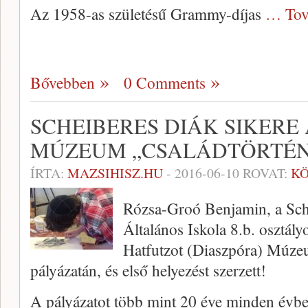
Az 1958-as születésű Grammy-díjas
… Tov
Bővebben
0 Comments
SCHEIBERES DIÁK SIKERE
MÚZEUM „CSALÁDTÖRTÉN
ÍRTA:
MAZSIHISZ.HU
-
2016-06-10
ROVAT:
K
Rózsa-Groó Benjamin, a Sc
Általános Iskola 8.b. osztályo
Hatfutzot (Diaszpóra) Múze
pályázatán, és első helyezést szerzett!
A pályázatot több mint 20 éve minden évb