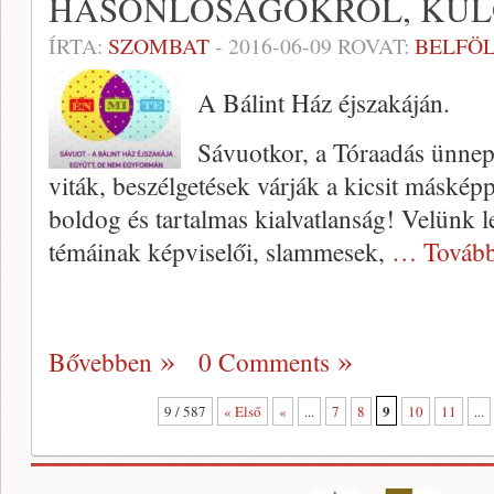
HASONLÓSÁGOKRÓL, KÜ
ÍRTA:
SZOMBAT
-
2016-06-09
ROVAT:
BELFÖ
A Bálint Ház éjszakáján.
Sávuotkor, a Tóraadás ünnep
viták, beszélgetések várják a kicsit máskép
boldog és tartalmas kialvatlanság! Velünk l
témáinak képviselői, slammesek,
… Tovább
Bővebben
0 Comments
9
9 / 587
« Első
«
...
7
8
10
11
...