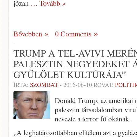
józan
… Tovább »
Bővebben
0 Comments
TRUMP A TEL-AVIVI MERÉ
PALESZTIN NEGYEDEKET 
GYŰLÖLET KULTÚRÁJA”
ÍRTA:
SZOMBAT
-
2016-06-10
ROVAT:
POLITI
Donald Trump, az amerikai r
palesztin társadalomban virul
nevezte a terror fő okának.
„A leghatározottabban elítélem azt a gyaláza