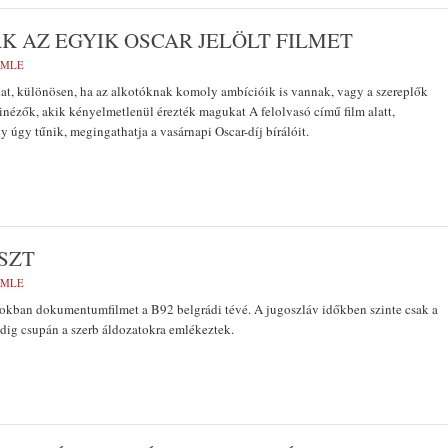
K AZ EGYIK OSCAR JELÖLT FILMET
EMLE
at, különösen, ha az alkotóknak komoly ambícióik is vannak, vagy a szereplők
inézők, akik kényelmetlenül érezték magukat A felolvasó című film alatt,
 úgy tűnik, megingathatja a vasárnapi Oscar-díj bírálóit.
SZT
EMLE
napokban dokumentumfilmet a B92 belgrádi tévé. A jugoszláv időkben szinte csak a
edig csupán a szerb áldozatokra emlékeztek.