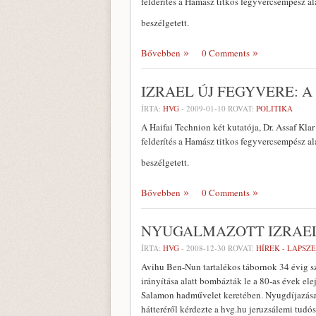
felderítés a Hamász titkos fegyvercsempész al
beszélgetett.
Bővebben
0 Comments
IZRAEL ÚJ FEGYVERE: 
ÍRTA:
HVG
-
2009-01-10
ROVAT:
POLITIKA
A Haifai Technion két kutatója, Dr. Assaf Kla
felderítés a Hamász titkos fegyvercsempész al
beszélgetett.
Bővebben
0 Comments
NYUGALMAZOTT IZRAEL
ÍRTA:
HVG
-
2008-12-30
ROVAT:
HÍREK - LAPSZ
Avihu Ben-Nun tartalékos tábornok 34 évig sz
irányítása alatt bombázták le a 80-as évek elej
Salamon hadművelet keretében. Nyugdíjazása u
hátteréről kérdezte a hvg.hu jeruzsálemi tudós