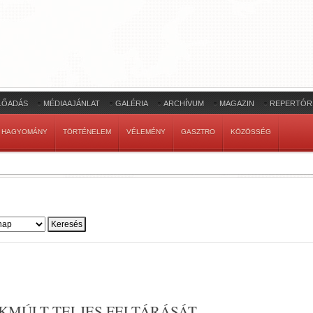
LŐADÁS
MÉDIAAJÁNLAT
GALÉRIA
ARCHÍVUM
MAGAZIN
REPERTÓR
HAGYOMÁNY
TÖRTÉNELEM
VÉLEMÉNY
GASZTRO
KÖZÖSSÉG
KMÚLT TELJES FELTÁRÁSÁT