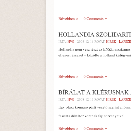
Bővebben
0 Comments
HOLLANDIA SZOLIDARIT
ÍRTA:
HVG
-
2008-12-16
ROVAT:
HÍREK - LAPSZ
Hollandia nem vesz részt az ENSZ rasszizmus-e
ellenes részeket – közölte a holland külügymi
Bővebben
0 Comments
BÍRÁLAT A KLÉRUSNAK
ÍRTA:
HVG
-
2008-12-16
ROVAT:
HÍREK - LAPSZ
Egy olasz kormánypárti vezető szerint a róma
fasiszta diktátor korának faji törvényeivel.
Bővebben
0 Comments