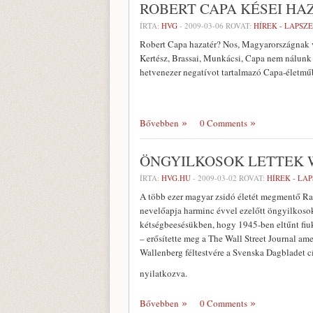
ROBERT CAPA KÉSEI HA
ÍRTA:
HVG
-
2009-03-06
ROVAT:
HÍREK - LAPSZ
Robert Capa hazatér? Nos, Magyarországnak va
Kertész, Brassai, Munkácsi, Capa nem nálunk 
hetvenezer negatívot tartalmazó Capa-életműb
Bővebben
0 Comments
ÖNGYILKOSOK LETTEK 
ÍRTA:
HVG.HU
-
2009-03-02
ROVAT:
HÍREK - LA
A több ezer magyar zsidó életét megmentő Ra
nevelőapja harminc évvel ezelőtt öngyilkosok
kétségbeesésükben, hogy 1945-ben eltűnt fiu
– erősítette meg a The Wall Street Journal ame
Wallenberg féltestvére a Svenska Dagbladet 
nyilatkozva.
Bővebben
0 Comments