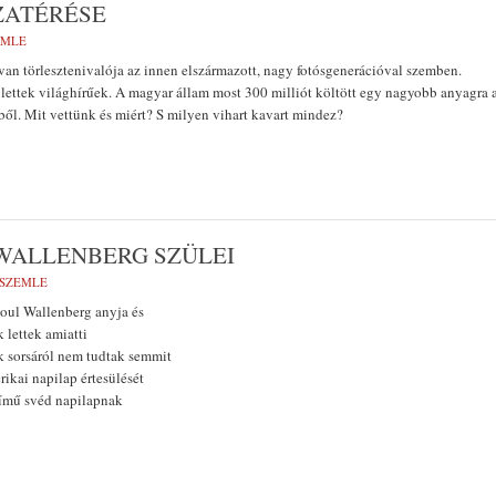
ZATÉRÉSE
EMLE
n törlesztenivalója az innen elszármazott, nagy fotósgenerációval szemben.
lettek világhírűek. A magyar állam most 300 milliót költött egy nagyobb anyagra 
ől. Mit vettünk és miért? S milyen vihart kavart mindez?
WALLENBERG SZÜLEI
PSZEMLE
oul Wallenberg anyja és
 lettek amiatti
k sorsáról nem tudtak semmit
rikai napilap értesülését
című svéd napilapnak