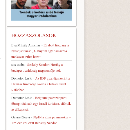
HOZZÁSZÓLÁSOK
Eva Mihály Amichay
-
Elrabolt túsz anyja
Netanjahunak: „A lányom egy hamaszos
unokával térhet haza”
sós csaba
-
Szakály Sándor: Horthy a
budapesti zsidóság megmentője volt
Domotor Laslo
-
Az IDF gyanúja szerint a
Hamász tüzérsége okozta a halálos tüzet
Rafahban
Domotor Laslo
-
Belgium: palesztinpárti
tömeg rátámadt egy izraeli turistára, eltörték
az állkapcsát
Gavriel Zeevi
-
Sáptól a gízai piramisokig –
125 éve született Benamy Sándor