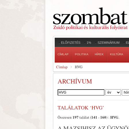
ELŐFIZETÉS
1%
SZEMINÁRIUM
E
CÍMLAP
POLITIKA
HÍREK
KULTÚRA
Címlap
HVG
ARCHÍVUM
Szerző:
TALÁLATOK ‘HVG’
197
141
160
HVG
Összesen
találat (
-
) :
.
A MAZSIHISZ AZ ÜGYNÖ