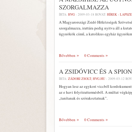
SZORGALMAZZA
ÍRTA:
HVG
-
2009-03-18
ROVAT:
HÍREK - LAPSZ
A Magyarországi Zsidó Hitközségek Szövetség
szorgalmazza, irattára pedig nyitva áll a kuta
ügynökök című, a katolikus egyház ügynökmúl
Bővebben
0 Comments
A ZSIDÓVICC ÉS A SPI
ÍRTA:
ZÁDORI ZSOLT; HVG.HU
-
2009-03-12
ROV
Hogyan lesz az egykori viccből kordokumentum,
az e havi folyóirattermésből. A múltat végkép
„tanítanak és szórakoztatnak”.
Bővebben
0 Comments