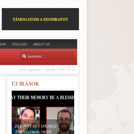
TÁMOGATOM A SZOMBATOT
IUM
ENGLISH
ABOUT US
2026. augusztus 7, péntek | 5786. Áv 24
ÚJ
ÍRÁSOK
ELESETT KÉT IZRAELI
TARTALÉKOS, NÉGY