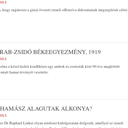
EMLE
, hogy sugározza a gázai övezeti izraeli offenzíva áldozatainak megsegítését célzó
ARAB-ZSIDÓ BÉKEEGYEZMÉNY, 1919
EMLE
volna a közel-keleti konfliktust egy arabok és cionisták közt 90 éve megkötött
miatt hamar érvényét vesztette.
A HAMÁSZ ALAGUTAK ALKONYA?
EMLE
r és Dr. Raphael Linker olyan rendszer kidolgozásán dolgozik, amellyel az izraeli