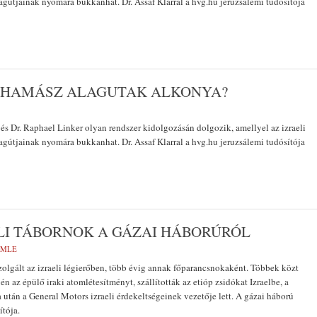
agútjainak nyomára bukkanhat. Dr. Assaf Klarral a hvg.hu jeruzsálemi tudósítója
A HAMÁSZ ALAGUTAK ALKONYA?
r és Dr. Raphael Linker olyan rendszer kidolgozásán dolgozik, amellyel az izraeli
agútjainak nyomára bukkanhat. Dr. Assaf Klarral a hvg.hu jeruzsálemi tudósítója
I TÁBORNOK A GÁZAI HÁBORÚRÓL
EMLE
olgált az izraeli légierőben, több évig annak főparancsnokaként. Többek közt
én az épülő iraki atomlétesítményt, szállították az etióp zsidókat Izraelbe, a
tán a General Motors izraeli érdekeltségeinek vezetője lett. A gázai háború
ítója.