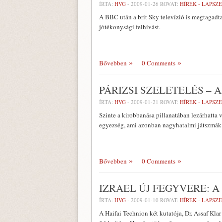
ÍRTA:
HVG
-
2009-01-26
ROVAT:
HÍREK - LAPSZ
A BBC után a brit Sky televízió is megtagadta
jótékonysági felhívást.
Bővebben
0 Comments
PÁRIZSI SZELETELÉS – 
ÍRTA:
HVG
-
2009-01-21
ROVAT:
HÍREK - LAPSZ
Szinte a kirobbanása pillanatában lezárhatta 
egyezség, ami azonban nagyhatalmi játszmák 
Bővebben
0 Comments
IZRAEL ÚJ FEGYVERE: 
ÍRTA:
HVG
-
2009-01-10
ROVAT:
HÍREK - LAPSZ
A Haifai Technion két kutatója, Dr. Assaf Kla