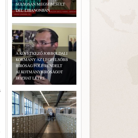
SÚLYOSAN MEGSEBESÜLT
DÉL-LIBANONBAN
A KÖVETKEZŐ JOBBOLDALI
KORMÁNY AZ LEGFELSŐBB
BÍRÓSÁG FÖLÉ RENDELT
ALKOTMÁNYBÍRÓSÁGOT
HOZHAT LÉTRE
k