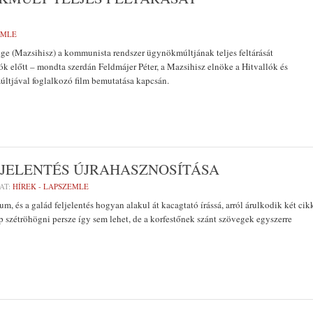
EMLE
e (Mazsihisz) a kommunista rendszer ügynökmúltjának teljes feltárását
tók előtt – mondta szerdán Feldmájer Péter, a Mazsihisz elnöke a Hitvallók és
tjával foglalkozó film bemutatása kapcsán.
ONJELENTÉS ÚJRAHASZNOSÍTÁSA
AT:
HÍREK - LAPSZEMLE
 és a galád feljelentés hogyan alakul át kacagtató írássá, arról árulkodik két cik
p szétröhögni persze így sem lehet, de a korfestőnek szánt szövegek egyszerre