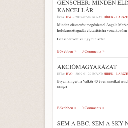
GENSCHER: MINDEN EL
KANCELLÁR
ÍRTA:
HVG
-
2009-02-08
ROVAT:
HÍREK - LAPSZ
Minden elismerést megérdemel Angela Merkel 
holokauszttagadás elutasítására vonatkozóan e
Genscher volt külügyminiszter.
Bővebben
0 Comments
AKCIÓMAGYARÁZAT
ÍRTA:
HVG
-
2009-01-29
ROVAT:
HÍREK - LAPSZ
Bryan Singert, a Valkűr 43 éves amerikai rende
filmjét.
Bővebben
0 Comments
SEM A BBC, SEM A SKY 