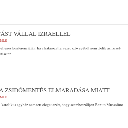
ÁST VÁLLAL IZRAELLEL
EMLE
llenes konferenciáján, ha a határozattervezet szövegéből nem törlik az Izrael-
niszter.
 A ZSIDÓMENTÉS ELMARADÁSA MIATT
EMLE
i katolikus egyház nem tett eleget azért, hogy szembeszálljon Benito Mussolino