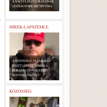
A NÁCI ÜLDÖZÉS IRATAINAK
LEGNAGYOBB ARCHÍVUMA
a
HÍREK-LAPSZEMLE
A KÖZÖSSÉGI TILTAKOZÁS
MIATT LÉPETT VISSZA A
KORÁBBI NEONÁCI BRIT
KÉPVISELŐJELÖLT
KÖZÖSSÉG