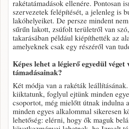
rakétatámadások ellenére. Pontosan is
szervezetek felépítését, a jelenleg is 
lakóhelyeiket. De persze mindent nem
sűrűn lakott, zsúfolt területről van szó
takarásában például kiépíthették az al
amelyeknek csak egy részéről van tu
Képes lehet a légierő egyedül véget
támadásainak?
Két módja van a rakéták leállításának
kiiktatunk, foglyul ejtünk minden egye
csoportot, még mielőtt útnak indulna 
minden egyes alkalommal sikeresen k
lehetőség: elérni, hogy ők maguk belás
következményei lehetnek, ha Izraelt 