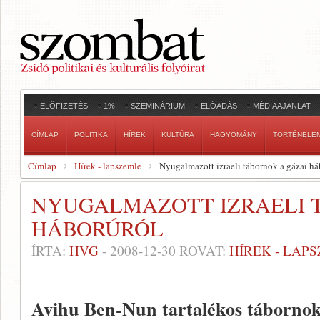
ELŐFIZETÉS
1%
SZEMINÁRIUM
ELŐADÁS
MÉDIAAJÁNLAT
CÍMLAP
POLITIKA
HÍREK
KULTÚRA
HAGYOMÁNY
TÖRTÉNELE
Címlap
Hírek - lapszemle
Nyugalmazott izraeli tábornok a gázai há
NYUGALMAZOTT IZRAELI 
HÁBORÚRÓL
ÍRTA:
HVG
-
2008-12-30
ROVAT:
HÍREK - LAP
Avihu Ben-Nun tartalékos tábornok 3