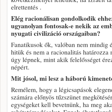
elrettentés .
Elég racionálisan gondolkodik ehh
ugyanolyan fontosak-e nekik az em
nyugati civilizáció országaiban?
Fanatikusok ők, valóban nem mindig é
hitük és nem a racionalitás határozza 
úgy lépnek, mint akik felelősséget ére
népért.
Mit jósol, mi lesz a háború kimenet
Remélem, hogy a légicsapások elegend
számára előnyös tűzszünet megkötésér
egységeket kell bevetnünk, ha meg aka
rakétatámadásokat. Ennek óhatatlanul 