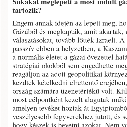
Sokakat meglepett a most indult gá
tartozik?
Engem annak idején az lepett meg, ho
Gázából és megkapták, amit akartak, 
választásokat, tovább lőtték Izraelt. 
passzív ebben a helyzetben, a Kaszam 
a normális életet a gázai övezettel hat
stratégiai okokból sem engedhette m
reagáljon az adott geopolitikai körny
kezdtek kételkedni elrettentő erejében
ország számára üzenetértékű volt. Kül
most célpontként kezelt alagutak műkö
amelyen tevéket hoztak át Egyiptomb
veszélyesebb fegyverekhez jutott, és 
hogy készek is bevetni azokat. Nem v