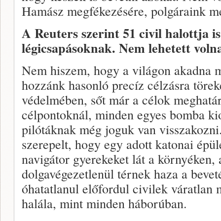
Hamász megfékezésére, polgáraink m
A Reuters szerint 51 civil halottja i
légicsapásoknak. Nem lehetett volna
Nem hiszem, hogy a világon akadna 
hozzánk hasonló precíz célzásra törek
védelmében, sőt már a célok meghatár
célpontoknál, minden egyes bomba kiol
pilótáknak még joguk van visszakozni
szerepelt, hogy egy adott katonai épül
navigátor gyerekeket lát a környéken, 
dolgavégezetlenül térnek haza a bevet
óhatatlanul előfordul civilek váratlan
halála, mint minden háborúban.