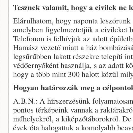
Tesznek valamit, hogy a civilek ne 
Elárulhatom, hogy naponta leszórunk 
amelyben figyelmeztetjük a civileket 
Telefonon is felhívjuk az adott épületb
Hamász vezető miatt a ház bombázásá
legsűrűbben lakott részekre telepíti i
védőernyőként használja, s az adott k
hogy a több mint 300 halott közül mily
Hogyan határozzák meg a célponto
A.B.N.: A hírszerzésünk folyamatosan
pontos térképeink vannak a raktárakról
műhelyekről, a kiképzőtáborokról. De
évek óta halogattuk a komolyabb beava