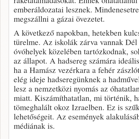
emberáldozatai lesznek. Mindenesetre
megszállni a gázai övezetet.
A következő napokban, hetekben kulcs
türelme. Az iskolák zárva vannak Dél
óvóhelyek közelében tartózkodnak, so
az állapot. A hadsereg számára ideáli
ha a Hamász vezérkara a fehér zászlót
elég ideje hadseregünknek a hadművel
lesz a nemzetközi nyomás az óhatatlan
miatt. Kiszámíthatatlan, mi történik,
tömeghalált okoz Izraelben. Ez is sz
lehetőségeit. Az események alakulásáb
médiának is.