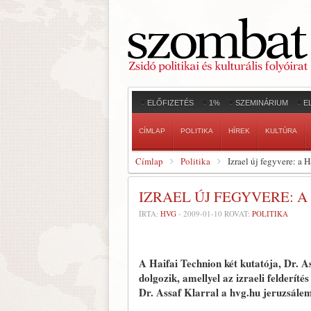
ELŐFIZETÉS
1%
SZEMINÁRIUM
E
CÍMLAP
POLITIKA
HÍREK
KULTÚRA
Címlap
Politika
Izrael új fegyvere: a
IZRAEL ÚJ FEGYVERE: 
ÍRTA:
HVG
-
2009-01-10
ROVAT:
POLITIKA
A Haifai Technion két kutatója, Dr. A
dolgozik, amellyel az izraeli felderí
Dr. Assaf Klarral a hvg.hu jeruzsálemi