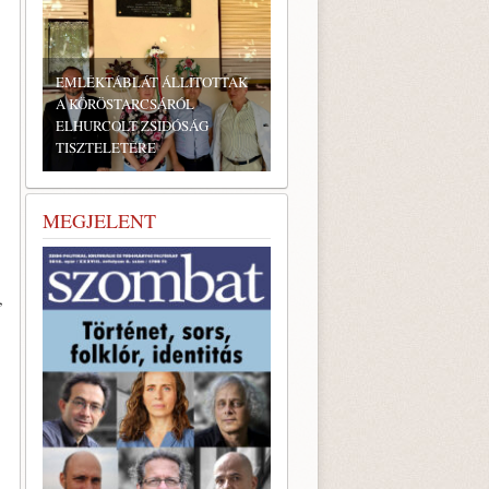
EMLÉKTÁBLÁT ÁLLÍTOTTAK
A KÖRÖSTARCSÁRÓL
ELHURCOLT ZSIDÓSÁG
TISZTELETÉRE
BONYHÁDI ZSIDÓ NAPOK
MEGJELENT
,