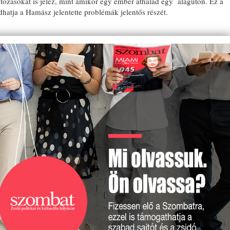
ltozásokat is jelez, mint amikor egy ember áthalad egy alagúton. Ez a
hatja a Hamász jelentette problémák jelentős részét.