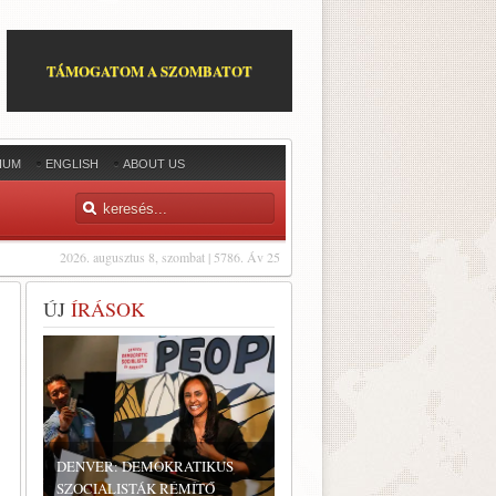
TÁMOGATOM A SZOMBATOT
IUM
ENGLISH
ABOUT US
2026. augusztus 8, szombat | 5786. Áv 25
ÚJ
ÍRÁSOK
DENVER: DEMOKRATIKUS
SZOCIALISTÁK RÉMÍTŐ