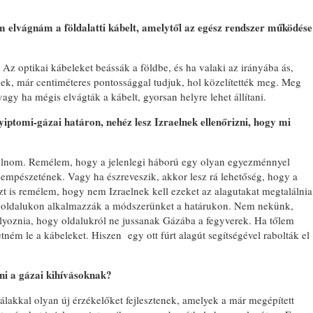
m elvágnám a földalatti kábelt, amelytől az egész rendszer működése
Az optikai kábeleket beássák a földbe, és ha valaki az irányába ás,
ének, már centiméteres pontossággal tudjuk, hol közelítették meg. Meg
agy ha mégis elvágták a kábelt, gyorsan helyre lehet állítani.
gyiptomi-gázai határon, nehéz lesz Izraelnek ellenőrizni, hogy mi
olnom. Remélem, hogy a jelenlegi háború egy olyan egyezménnyel
sempészetének. Vagy ha észreveszik, akkor lesz rá lehetőség, hogy a
t is remélem, hogy nem Izraelnek kell ezeket az alagutakat megtalálnia
 oldalukon alkalmazzák a módszerünket a határukon. Nem nekünk,
oznia, hogy oldalukról ne jussanak Gázába a fegyverek. Ha tőlem
etném le a kábeleket. Hiszen egy ott fúrt alagút segítségével rabolták el
ni a gázai kihívásoknak?
zálakkal olyan új érzékelőket fejlesztenek, amelyek a már megépített