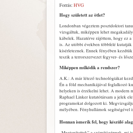
Forrás:
HVG
Hogy született az ötlet?
Londonban végeztem posztdoktori tanul
vizsgáltuk, miképpen lehet megakadályoz
kábelek. Hazatérve rájöttem, hogy ez a
is. Az utóbbi években többfelé kutatják
kísérleteznek. Ennek fényében kezdtük 
teszik a terrorszervezet fegyver- és lősz
Miképpen működik a rendszer?
A.K.: A már létező technológiákat kezdt
Én a föld mechanikájával foglalkozó ku
helyeken is érzékelni lehet. A modern 
Raphael Linker kutatótársam a jelek el
programokat dolgozott ki. Megvizsgáljuk,
mélyében. Fényhullámok segítségével isme
Honnan ismerik fel, hogy készülő ala
„Megtanítottuk” a számítógépnek, mi is