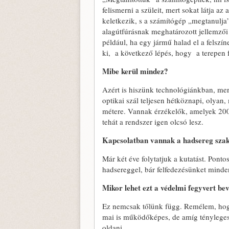
felismerni a szüleit, mert sokat látja a
keletkezik, s a számítógép „megtanulja”
alagútfúrásnak meghatározott jellemző
például, ha egy jármű halad el a felsz
ki, a következő lépés, hogy a terepen f
Mibe kerül mindez?
Azért is hiszünk technológiánkban, mer
optikai szál teljesen hétköznapi, olyan
métere. Vannak érzékelők, amelyek 200 
tehát a rendszer igen olcsó lesz.
Kapcsolatban vannak a hadsereg szak
Már két éve folytatjuk a kutatást. Pon
hadsereggel, bár felfedezésünket minde
Mikor lehet ezt a védelmi fegyvert be
Ez nemcsak tőlünk függ. Remélem, hogy
mai is működőképes, de amíg tényleges
oldani.