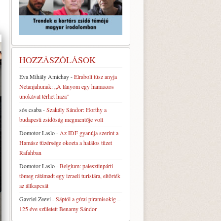
HOZZÁSZÓLÁSOK
Eva Mihály Amichay
-
Elrabolt túsz anyja
Netanjahunak: „A lányom egy hamaszos
unokával térhet haza”
sós csaba
-
Szakály Sándor: Horthy a
budapesti zsidóság megmentője volt
Domotor Laslo
-
Az IDF gyanúja szerint a
Hamász tüzérsége okozta a halálos tüzet
Rafahban
Domotor Laslo
-
Belgium: palesztinpárti
tömeg rátámadt egy izraeli turistára, eltörték
az állkapcsát
Gavriel Zeevi
-
Sáptól a gízai piramisokig –
125 éve született Benamy Sándor