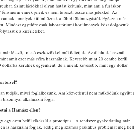
z arcukat. Szimulációkkal olyan hatást keltünk, mint ami a fúráskor
 felismerni ennek jeleit, és nem téveszti össze más jelekkel. Az
i vannak, amelyek különböznek a többi földmozgástól. Egészen más
ínen. Mindezt egyelőre csak laboratóriumi körülmények közt dolgoztuk
olytassuk a kísérleteket.
t már létező, olcsó eszközökkel működtetjük. Az általunk használt
, mint amit ezer más célra használnak. Kevesebb mint 20 centbe kerül
dollárba kerülnek egyenként, de a miénk kevesebb, mint egy dollár,
értőivel?
tosan tudják, mivel foglalkozunk. Ám közvetlenül nem működünk együtt 
n bizonnyal alkalmazni fogja.
vetni a Hamász ellen?
 egy éven belül elkészül a prototípus. A rendszer gyakorlatilag már
en is használni fogják, addig még számos praktikus problémát meg kell