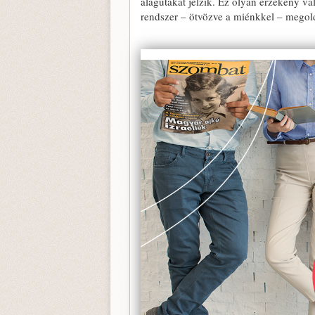
alagutakat jelzik. Ez olyan érzékeny vá
rendszer – ötvözve a miénkkel – megold