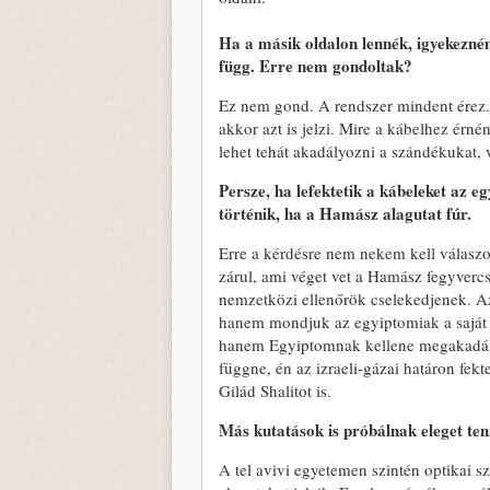
Ha a másik oldalon lennék, igyekezné
függ. Erre nem gondoltak?
Ez nem gond. A rendszer mindent érez. 
akkor azt is jelzi. Mire a kábelhez érn
lehet tehát akadályozni a szándékukat, v
Persze, ha lefektetik a kábeleket az e
történik, ha a Hamász alagutat fúr.
Erre a kérdésre nem nekem kell válasz
zárul, ami véget vet a Hamász fegyverc
nemzetközi ellenőrök cselekedjenek. Az
hanem mondjuk az egyiptomiak a saját
hanem Egyiptomnak kellene megakadály
függne, én az izraeli-gázai határon fekt
Gilád Shalitot is.
Más kutatások is próbálnak eleget ten
A tel avivi egyetemen szintén optikai s