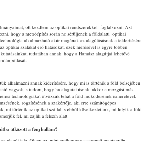
mányaimat, ott kezdtem az optikai rendszerekkel foglalkozni. Azt
ni, hogy a metróépítés során ne sérüljenek a földalatti optikai
 technológia alkalmazható akár magának az alagútásásnak a felderítésér
 az optikai szálakat érő hatásokat, ezek mérésével is egyre többen
kutatásainkat, tudatában annak, hogy a Hamász alagútjai lehetővé
erutánpótlását.
ük alkalmazni annak kiderítésére, hogy mi is történik a föld belsejében
tató vagyok, s tudom, hogy ha alagutat ásnak, akkor a mozgást más
mérési technológiákat ötvözzük tehát a föld működésének ismeretével.
emzésének, rögzítésének a szakértője, aki erre számítógépes
 mi történik az optikai szállal, s ebből következtetünk, mi folyik a föl
rjük fel, mi zajlik a felszín alatt.
gútba ütközött a fényhullám?
 az alagút jele. Olyan ez, mint amikor egy csecsemő megtanulja