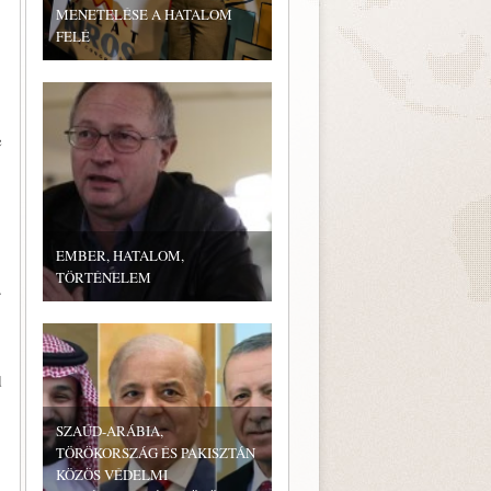
MENETELÉSE A HATALOM
FELÉ
e
EMBER, HATALOM,
TÖRTÉNELEM
.
d
SZAÚD-ARÁBIA,
TÖRÖKORSZÁG ÉS PAKISZTÁN
KÖZÖS VÉDELMI