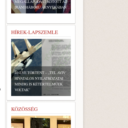
MEGÁLLAPODÁST KÖTÖTT AZ
IRÁNI HÁBORÚ ÁRNYÉKÁBAN
HÍREK-LAPSZEMLE
40 ÉVE TÖRTÉNT – „TEL AVIV
HIVATALOS NYILATKOZATAI
MINDIG IS KÉTÉRTELMŰEK
a
VOLTAK”
KÖZÖSSÉG