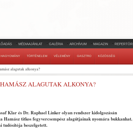
LŐADÁS
MÉDIAAJÁNLAT
GALÉRIA
ARCHÍVUM
MAGAZIN
REPERTÓR
HAGYOMÁNY
TÖRTÉNELEM
VÉLEMÉNY
GASZTRO
KÖZÖSSÉG
 Hamász alagutak alkonya?
A HAMÁSZ ALAGUTAK ALKONYA?
ssaf Klar és Dr. Raphael Linker olyan rendszer kidolgozásán
tés a Hamász titkos fegyvercsempész alagútjainak nyomára bukkanhat.
 tudósítója beszélgetett.