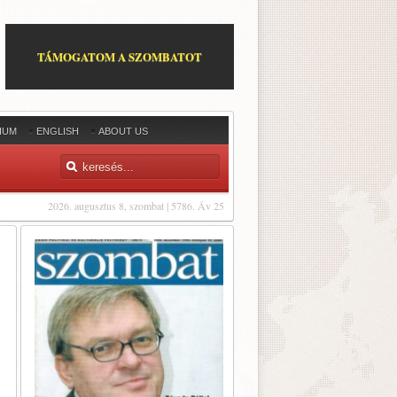
TÁMOGATOM A SZOMBATOT
IUM
ENGLISH
ABOUT US
2026. augusztus 8, szombat | 5786. Áv 25