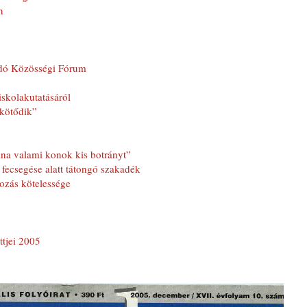
n
idó Közösségi Fórum
skolakutatásáról
kötődik”
na valami konok kis botrányt”
fecsegése alatt tátongó szakadék
ozás kötelessége
ttjei 2005