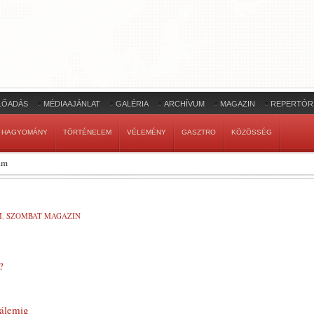
LŐADÁS
MÉDIAAJÁNLAT
GALÉRIA
ARCHÍVUM
MAGAZIN
REPERTÓR
HAGYOMÁNY
TÖRTÉNELEM
VÉLEMÉNY
GASZTRO
KÖZÖSSÉG
ám
M
,
SZOMBAT MAGAZIN
?
sálemig