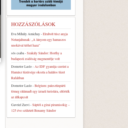
HOZZÁSZÓLÁSOK
Eva Mihály Amichay
-
Elrabolt túsz anyja
Netanjahunak: „A lányom egy hamaszos
unokával térhet haza”
sós csaba
-
Szakály Sándor: Horthy a
budapesti zsidóság megmentője volt
Domotor Laslo
-
Az IDF gyanúja szerint a
Hamász tüzérsége okozta a halálos tüzet
Rafahban
Domotor Laslo
-
Belgium: palesztinpárti
tömeg rátámadt egy izraeli turistára, eltörték
az állkapcsát
Gavriel Zeevi
-
Sáptól a gízai piramisokig –
125 éve született Benamy Sándor