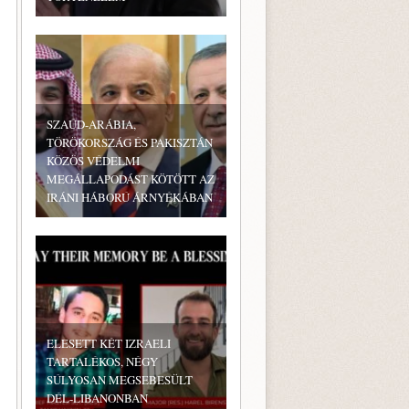
SZAÚD-ARÁBIA,
TÖRÖKORSZÁG ÉS PAKISZTÁN
KÖZÖS VÉDELMI
MEGÁLLAPODÁST KÖTÖTT AZ
IRÁNI HÁBORÚ ÁRNYÉKÁBAN
ELESETT KÉT IZRAELI
TARTALÉKOS, NÉGY
SÚLYOSAN MEGSEBESÜLT
DÉL-LIBANONBAN