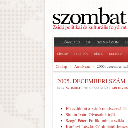
ELŐFIZETÉS
1%
SZEMINÁRIUM
E
CÍMLAP
POLITIKA
HÍREK
KULTÚRA
Címlap
Archívum
2005. decemberi sz
2005. DECEMBERI SZÁM
ÍRTA:
SZOMBAT
-
2005-12-01
ROVAT:
ARCHÍVU
Elkezdődött a zsidó rendszerváltás
Simon Iván: Olvasóink írják
Szegő Péter: Porlik, mint a szikla
Korányi László: Córdobától Jeruz