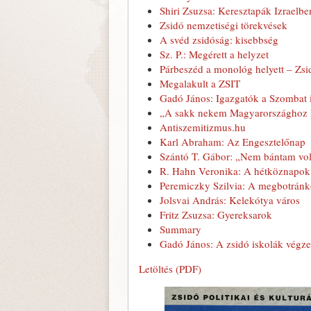
Shiri Zsuzsa: Keresztapák Izraelbe
Zsidó nemzetiségi törekvések
A svéd zsidóság: kisebbség
Sz. P.: Megérett a helyzet
Párbeszéd a monológ helyett – Zs
Megalakult a ZSIT
Gadó János: Igazgatók a Szombat i
„A sakk nekem Magyarországhoz 
Antiszemitizmus.hu
Karl Abraham: Az Engesztelőnap
Szántó T. Gábor: „Nem bántam vol
R. Hahn Veronika: A hétköznapok 
Peremiczky Szilvia: A megbotránk
Jolsvai András: Kelekótya város
Fritz Zsuzsa: Gyereksarok
Summary
Gadó János: A zsidó iskolák végze
Letöltés (PDF)