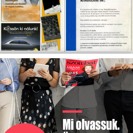
EMLÉKTÁBLÁT ÁLLÍTOTT
A KÖRÖSTARCSÁRÓL
ELHURCOLT ZSIDÓSÁG
TISZTELETÉRE