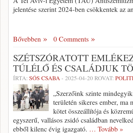
A Tel Aviv-i Egyetem (TAU) Antiszemitizm
jelentése szerint 2024-ben csökkentek az a
Bővebben
0 Comments
SZÉTSZÓRATOTT EMLÉKEZ
TÚLÉLŐ ÉS CSALÁDJUK T
ÍRTA:
SÓS CSABA
-
2025-04-20
ROVAT:
POLIT
„Szerzőink szinte mindegyike
területén sikeres ember, ma
kötet összeállítója és közre
egyszerű, vallásos zsidó családban nevelkede
ebből kilenc évig igazgató.
… Tovább »