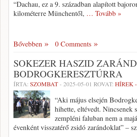
“Dachau, ez a 9. században alapított bajoro
kilométerre Münchentől,
… Tovább »
Bővebben
0 Comments
SOKEZER HASZID ZARÁN
BODROGKERESZTÚRRA
ÍRTA:
SZOMBAT
-
2025-05-01
ROVAT:
HÍREK 
“Aki május elsején Bodrogker
hihette, eltévedt. Nincsenek 
zempléni faluban nem a majál
évenként visszatérő zsidó zarándoklat” – s