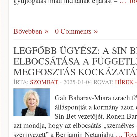
gyújtogatás miatt indítanak eljárást –
… Tov
Bővebben
0 Comments
LEGFŐBB ÜGYÉSZ: A SIN 
ELBOCSÁTÁSA A FÜGGETL
MEGFOSZTÁS KOCKÁZATÁ
ÍRTA:
SZOMBAT
-
2025-04-04
ROVAT:
HÍREK 
Gali Baharav-Miara izraeli f
álláspontját a kormány azon 
Sin Bet vezetőjét, Ronen Ba
azt mondja, hogy az elbocsátás „személyes 
szennyezett” a Benjamin Netanjahu
… Tová