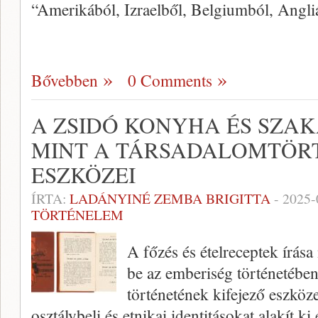
“Amerikából, Izraelből, Belgiumból, Angl
Bővebben
0 Comments
A ZSIDÓ KONYHA ÉS SZA
MINT A TÁRSADALOMTÖRT
ESZKÖZEI
ÍRTA:
LADÁNYINÉ ZEMBA BRIGITTA
-
2025-
TÖRTÉNELEM
A főzés és ételreceptek írása
be az emberiség történetében
történetének kifejező eszköz
osztálybeli és etnikai identitásokat alakít ki 