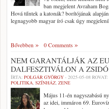
ban megjelent Avraham Bogat
Hová tűntek a katonák? borítójának alapjá
legnagyobb magyar író csak úgy megjelen
Bővebben
0 Comments
NEM GARANTÁLJÁK AZ EU
DALFESZTIVÁLON A ZSID
ÍRTA:
POLGÁR GYÖRGY
-
2025-05-08
ROVAT:
POLITIKA
,
SZÍNHÁZ
,
ZENE
Május 11-én nagyszabású ny
az idei, immáron 69. Eurovíz