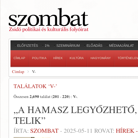
ELŐFIZETÉS
1%
SZEMINÁRIUM
ELŐADÁS
MÉDIAAJÁNLAT
CÍMLAP
POLITIKA
HÍREK
KULTÚRA
HAGYOMÁNY
TÖRTÉNELE
Címlap
V-
TALÁLATOK ‘V-’
2,690
201
220
V-
Összesen
találat (
-
) :
.
„A HAMASZ LEGYŐZHETŐ, 
TELIK”
ÍRTA:
SZOMBAT
-
2025-05-11
ROVAT:
HÍREK 