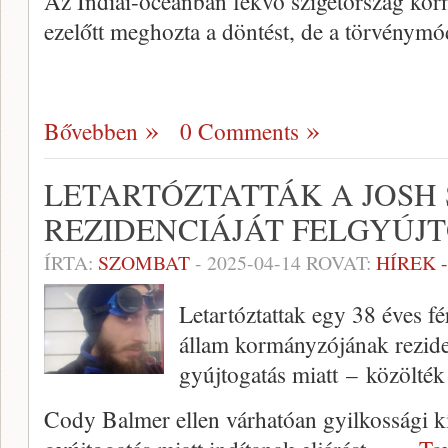
Az Indiai-óceánban fekvő szigetország ko
ezelőtt meghozta a döntést, de a törvénymó
Bővebben
0 Comments
LETARTÓZTATTÁK A JOSH
REZIDENCIÁJÁT FELGYÚJT
ÍRTA:
SZOMBAT
-
2025-04-14
ROVAT:
HÍREK 
Letartóztattak egy 38 éves fé
állam kormányzójának reziden
gyújtogatás miatt – közölték
Cody Balmer ellen várhatóan gyilkossági kí