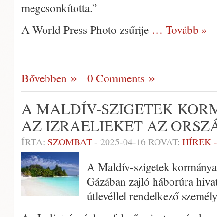
megcsonkította.”
A World Press Photo zsűrije
… Tovább »
Bővebben
0 Comments
A MALDÍV-SZIGETEK KOR
AZ IZRAELIEKET AZ ORS
ÍRTA:
SZOMBAT
-
2025-04-16
ROVAT:
HÍREK 
A Maldív-szigetek kormánya 
Gázában zajló háborúra hivatk
útlevéllel rendelkező személ