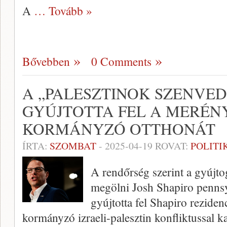
A
… Tovább »
Bővebben
0 Comments
A „PALESZTINOK SZENVED
GYÚJTOTTA FEL A MERÉN
KORMÁNYZÓ OTTHONÁT
ÍRTA:
SZOMBAT
-
2025-04-19
ROVAT:
POLITI
A rendőrség szerint a gyújto
megölni Josh Shapiro pennsy
gyújtotta fel Shapiro rezidenc
kormányzó izraeli-palesztin konfliktussal ka