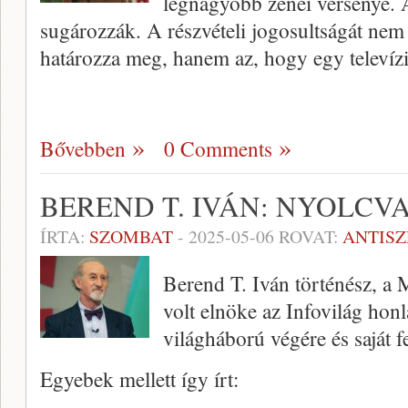
legnagyobb zenei versenye. 
sugározzák. A részvételi jogosultságát nem 
határozza meg, hanem az, hogy egy televíz
Bővebben
0 Comments
BEREND T. IVÁN: NYOLCV
ÍRTA:
SZOMBAT
-
2025-05-06
ROVAT:
ANTIS
Berend T. Iván történész, 
volt elnöke az Infovilág hon
világháború végére és saját f
Egyebek mellett így írt: