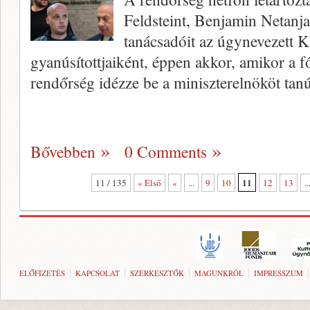
Feldsteint, Benjamin Netanj
tanácsadóit az úgynevezett K
gyanúsítottjaiként, éppen akkor, amikor a f
rendőrség idézze be a miniszterelnököt ta
Bővebben
0 Comments
11
11 / 135
« Első
«
...
9
10
12
13
..
ELŐFIZETÉS
KAPCSOLAT
SZERKESZTŐK
MAGUNKRÓL
IMPRESSZUM