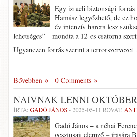
Egy izraeli biztonsági forrás
Hamász legyőzhető, de ez hos
év intenzív harcra lesz szük
lehetséges” – mondta a 12-es csatorna szeri
Ugyanezen forrás szerint a terrorszervezet
Bővebben
0 Comments
NAIVNAK LENNI OKTÓBER
ÍRTA:
GADÓ JÁNOS
-
2025-05-11
ROVAT:
ANT
Gadó János – a néhai Ferenc
gesztusait elemző – írására B