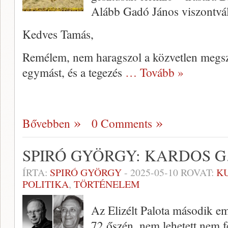
Alább Gadó János viszontvál
Kedves Tamás,
Remélem, nem haragszol a közvetlen megszó
egymást, és a tegezés
… Tovább »
Bővebben
0 Comments
SPIRÓ GYÖRGY: KARDOS 
ÍRTA:
SPIRÓ GYÖRGY
-
2025-05-10
ROVAT:
K
POLITIKA
,
TÖRTÉNELEM
Az Elizélt Palota második em
72 őszén, nem lehetett nem f