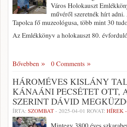
Város Holokauszt Emlékkön
művéről szeretnék hírt adni. 
Tapolca fő muzeológusa, több mint 30 tud
Az Emlékkönyv a holokauszt 80. évfordul
Bővebben
0 Comments
HÁROMÉVES KISLÁNY TA
KÁNAÁNI PECSÉTET OTT, 
SZERINT DÁVID MEGKÜZD
ÍRTA:
SZOMBAT
-
2025-04-01
ROVAT:
HÍREK 
Mintegy 3800 éves szkarabeus