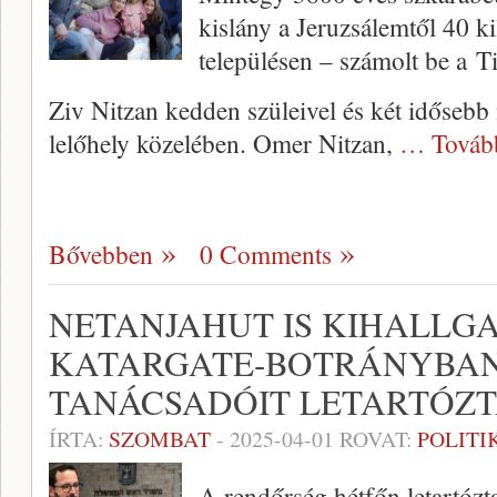
kislány a Jeruzsálemtől 40 k
településen – számolt be a Ti
Ziv Nitzan kedden szüleivel és két idősebb 
lelőhely közelében. Omer Nitzan,
… Továb
Bővebben
0 Comments
NETANJAHUT IS KIHALLG
KATARGATE-BOTRÁNYBAN
TANÁCSADÓIT LETARTÓZ
ÍRTA:
SZOMBAT
-
2025-04-01
ROVAT:
POLITI
A rendőrség hétfőn letartózta