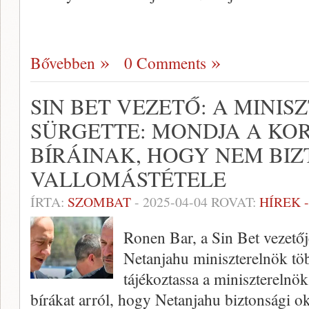
Bővebben
0 Comments
SIN BET VEZETŐ: A MINI
SÜRGETTE: MONDJA A KOR
BÍRÁINAK, HOGY NEM BI
VALLOMÁSTÉTELE
ÍRTA:
SZOMBAT
-
2025-04-04
ROVAT:
HÍREK 
Ronen Bar, a Sin Bet vezetőj
Netanjahu miniszterelnök töb
tájékoztassa a miniszterelnö
bírákat arról, hogy Netanjahu biztonsági o