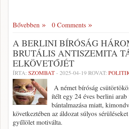
Bővebben
0 Comments
A BERLINI BÍRÓSÁG HÁRO
BRUTÁLIS ANTISZEMITA T
ELKÖVETŐJÉT
ÍRTA:
SZOMBAT
-
2025-04-19
ROVAT:
POLITI
A német bíróság csütörtökö
ítélt egy 24 éves berlini arab 
bántalmazása miatt, kimondv
következtében az áldozat súlyos sérüléseket
gyűlölet motiválta.