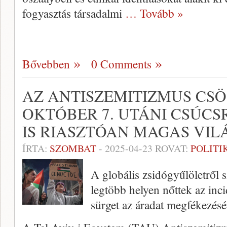
fogyasztás társadalmi
… Tovább »
Bővebben
0 Comments
AZ ANTISZEMITIZMUS CS
OKTÓBER 7. UTÁNI CSÚCS
IS RIASZTÓAN MAGAS VIL
ÍRTA:
SZOMBAT
-
2025-04-23
ROVAT:
POLITI
A globális zsidógyűlöletről s
legtöbb helyen nőttek az inc
sürget az áradat megfékezésé