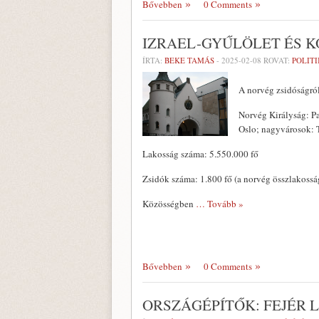
Bővebben
0 Comments
IZRAEL-GYŰLÖLET ÉS K
ÍRTA:
BEKE TAMÁS
-
2025-02-08
ROVAT:
POLIT
A norvég zsidóságró
Norvég Királyság: P
Oslo; nagyvárosok: 
Lakosság száma: 5.550.000 fő
Zsidók száma: 1.800 fő (a norvég összlakoss
Közösségben
… Tovább »
Bővebben
0 Comments
ORSZÁGÉPÍTŐK: FEJÉR 