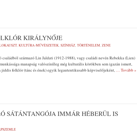
 FOLKLÓR KIRÁLYNŐJE
LOKAUSZT
,
KULTÚRA-MŰVÉSZETEK
,
SZÍNHÁZ
,
TÖRTÉNELEM
,
ZENE
ó családból származó Lin Jaldati (1912-1988), vagy családi nevén Rebekka (Lien)
és munkássága manapság valószínűleg még kulturális körökben sem igazán ismert,
a jiddis folklór (tánc és ének) egyik legautentikusabb képviselőjeként,
… Tovább »
Ó SÁTÁNTANGÓJA IMMÁR HÉBERÜL IS
LAPSZEMLE