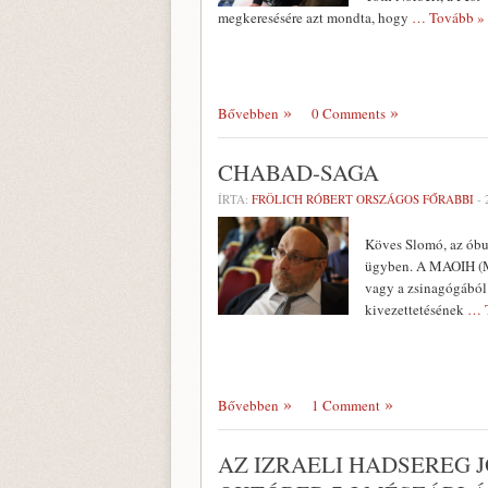
megkeresésére azt mondta, hogy
… Tovább »
Bővebben
0 Comments
CHABAD-SAGA
ÍRTA:
FRÖLICH RÓBERT ORSZÁGOS FŐRABBI
-
Köves Slomó, az óbu
ügyben. A MAOIH (Ma
vagy a zsinagógából 
kivezettetésének
… 
Bővebben
1 Comment
AZ IZRAELI HADSEREG 