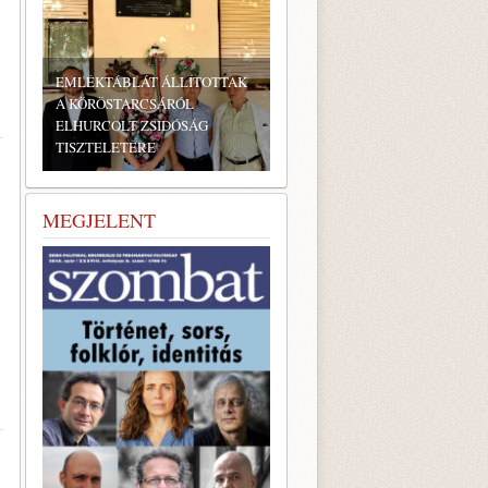
EMLÉKTÁBLÁT ÁLLÍTOTTAK
A KÖRÖSTARCSÁRÓL
ELHURCOLT ZSIDÓSÁG
TISZTELETÉRE
MEGJELENT