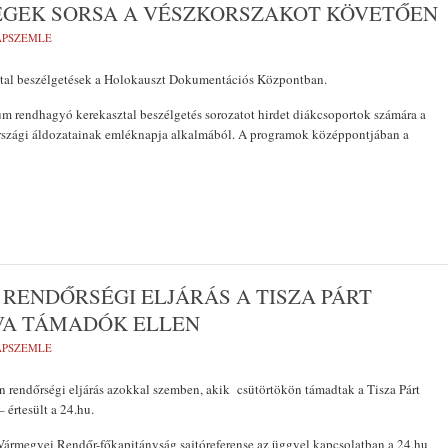
SÉGEK SORSA A VÉSZKORSZAKOT KÖVETŐEN
LAPSZEMLE
al beszélgetések a Holokauszt Dokumentációs Központban.
 rendhagyó kerekasztal beszélgetés sorozatot hirdet diákcsoportok számára a
szági áldozatainak emléknapja alkalmából. A programok középpontjában a
RENDŐRSÉGI ELJÁRÁS A TISZA PÁRT
VA TÁMADÓK ELLEN
LAPSZEMLE
 rendőrségi eljárás azokkal szemben, akik csütörtökön támadtak a Tisza Párt
 értesült a 24.hu.
 Vármegyei Rendőr-főkapitányság sajtóreferense az üggyel kapcsolatban a 24.hu