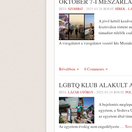
OKTÓBER 7-I MÉSZÁRL
ÍRTA:
SZOMBAT
-
2025-03-26
ROVAT:
HÍREK - 
A jövő héttől kezdve
fesztiválon történt 
támadást túlélők csa
A vizsgálatot a vizsgálatot vezető Ido Mizrah
Bővebben
0 Comments
LGBTQ KLUB ALAKULT A
ÍRTA:
LÁZÁR GYÖRGY
-
2025-03-24
ROVAT:
POL
A bejelentés meglepe
egyetem, a Yeshiva U
az egyetem által tá
Az egyetem évekig nem engedélyezte
… Tov