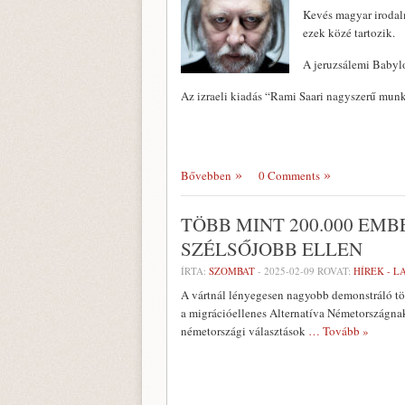
Kevés magyar irodal
ezek közé tartozik.
A jeruzsálemi Babyl
Az izraeli kiadás “Rami Saari nagyszerű munk
Bővebben
0 Comments
TÖBB MINT 200.000 EM
SZÉLSŐJOBB ELLEN
ÍRTA:
SZOMBAT
-
2025-02-09
ROVAT:
HÍREK - 
A vártnál lényegesen nagyobb demonstráló t
a migrációellenes Alternatíva Németországnak
németországi választások
… Tovább »