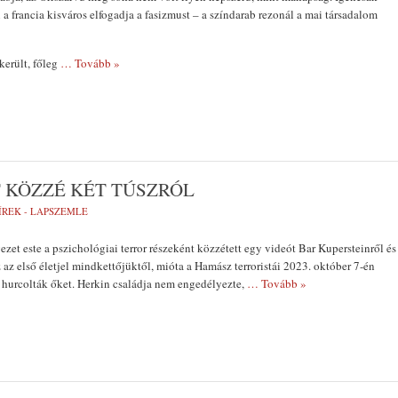
a francia kisváros elfogadja a fasizmust – a színdarab rezonál a mai társadalom
került, főleg
… Tovább »
 KÖZZÉ KÉT TÚSZRÓL
ÍREK - LAPSZEMLE
zet este a pszichológiai terror részeként közzétett egy videót Bar Kupersteinről és
az első életjel mindkettőjüktől, mióta a Hamász terroristái 2023. október 7-én
 hurcolták őket. Herkin családja nem engedélyezte,
… Tovább »