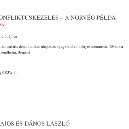
ONFLIKTUSKEZELÉS – A NORVÉG PÉLDA
IKA
l dióhéjban
arlementáris-demokratikus alapokon nyugvó, alkotmányos monarchia (fővárosa
Trondheim, Bergen)
ág 0,03%-a)
LAJOS ÉS DÁNOS LÁSZLÓ