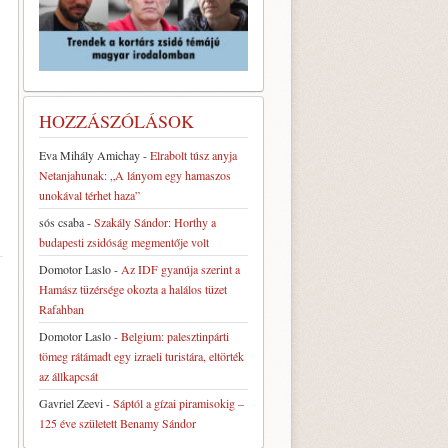
HOZZÁSZÓLÁSOK
Eva Mihály Amichay
-
Elrabolt túsz anyja
Netanjahunak: „A lányom egy hamaszos
unokával térhet haza”
sós csaba
-
Szakály Sándor: Horthy a
budapesti zsidóság megmentője volt
Domotor Laslo
-
Az IDF gyanúja szerint a
Hamász tüzérsége okozta a halálos tüzet
Rafahban
Domotor Laslo
-
Belgium: palesztinpárti
tömeg rátámadt egy izraeli turistára, eltörték
az állkapcsát
Gavriel Zeevi
-
Sáptól a gízai piramisokig –
125 éve született Benamy Sándor