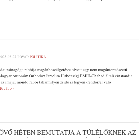
2025-03-27
ROVAT:
POLITIKA
dai zsinagóga rabbija magánbeszélgetésre hívott egy nem magántermészetű
gyar Autonóm Orthodox Izraelita Hitközség) EMIH-Chabad általi einstandja
az imáját mondó rabbi (akármilyen zsidó is legyen) rendőrrel való
Tovább »
JÖVŐ HÉTEN BEMUTATJA A TÚLÉLŐKNEK AZ