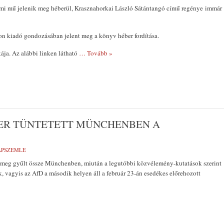
mi mű jelenik meg héberül, Krasznahorkai László Sátántangó című regénye immár
on kiadó gondozásában jelent meg a könyv héber fordítása.
ája. Az alábbi linken látható
… Tovább »
BER TÜNTETETT MÜNCHENBEN A
LAPSZEMLE
ömeg gyűlt össze Münchenben, miután a legutóbbi közvélemény-kutatások szerint
, vagyis az AfD a második helyen áll a február 23-án esedékes előrehozott