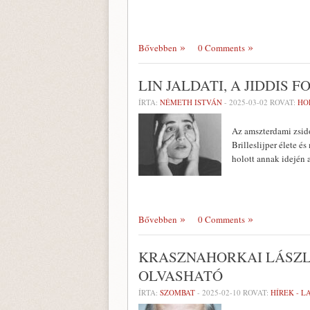
Bővebben
0 Comments
LIN JALDATI, A JIDDIS
ÍRTA:
NÉMETH ISTVÁN
-
2025-03-02
ROVAT:
HO
Az amszterdami zsid
Brilleslijper élete 
holott annak idején 
Bővebben
0 Comments
KRASZNAHORKAI LÁSZL
OLVASHATÓ
ÍRTA:
SZOMBAT
-
2025-02-10
ROVAT:
HÍREK - 