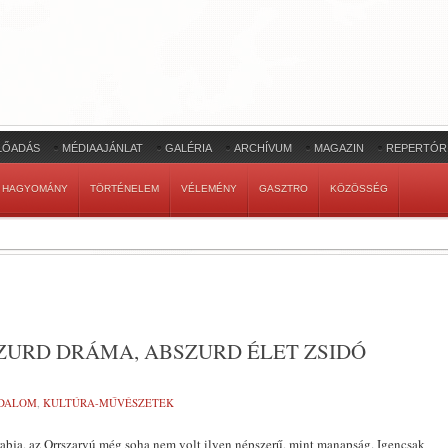
LŐADÁS
MÉDIAAJÁNLAT
GALÉRIA
ARCHÍVUM
MAGAZIN
REPERTÓR
HAGYOMÁNY
TÖRTÉNELEM
VÉLEMÉNY
GASZTRO
KÖZÖSSÉG
ZURD DRÁMA, ABSZURD ÉLET ZSIDÓ
ODALOM
,
KULTÚRA-MŰVÉSZETEK
rabja, az Orrszarvú még soha nem volt ilyen népszerű, mint manapság. Igencsak