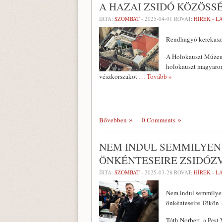
A HAZAI ZSIDÓ KÖZÖS
ÍRTA:
SZOMBAT
-
2025-04-01
ROVAT:
HÍREK - 
Rendhagyó kerekaszt
A Holokauszt Múzeum
holokauszt magyaror
vészkorszakot
… Tovább »
Bővebben
0 Comments
NEM INDUL SEMMILYEN 
ÖNKÉNTESEIRE ZSIDÓZ
ÍRTA:
SZOMBAT
-
2025-03-28
ROVAT:
HÍREK - 
Nem indul semmilyen
önkénteseire Tökön –
Tóth Norbert, a Pest