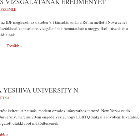
ÁS VIZSGÁLATÁNAK EREDMÉNYÉT
LAPSZEMLE
 az IDF megkezdi az október 7-i támadás során a Re’im melletti Nova zenei
mészárlással kapcsolatos vizsgálatának bemutatását a meggyilkolt túszok és a
ládjainak.
i
… Tovább »
 YESHIVA UNIVERSITY-N
ITIKA
tést keltett. A patinás, modern ortodox irányzathoz tartozó, New York-i zsidó
niversity, március 20-án engedélyezte, hogy LGBTQ diákjai a jövőben, hivatalos,
mogatott diákklubot működtessenek.
ább »