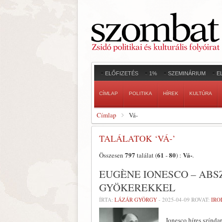
ELŐFIZETÉS
1%
SZEMINÁRIUM
E
CÍMLAP
POLITIKA
HÍREK
KULTÚRA
Címlap
Vá-
TALÁLATOK ‘VÁ-’
797
61
80
Vá-
Összesen
találat (
-
) :
.
EUGÈNE IONESCO – ABS
GYÖKEREKKEL
ÍRTA:
LÁZÁR GYÖRGY
-
2025-04-09
ROVAT:
IR
Ionesco híres színda