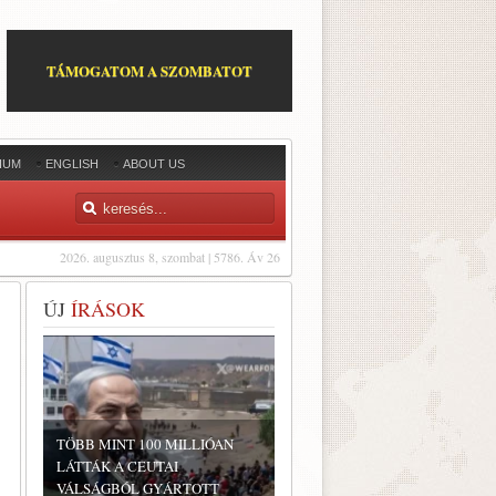
TÁMOGATOM A SZOMBATOT
IUM
ENGLISH
ABOUT US
2026. augusztus 8, szombat | 5786. Áv 26
ÚJ
ÍRÁSOK
TÖBB MINT 100 MILLIÓAN
LÁTTÁK A CEUTAI
VÁLSÁGBÓL GYÁRTOTT