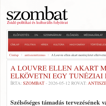
ELŐFIZETÉS
1%
SZEMINÁRIUM
ELŐADÁS
MÉDIAAJÁNLAT
CÍMLAP
POLITIKA
HÍREK
KULTÚRA
HAGYOMÁNY
TÖRTÉNELE
Címlap
antiszemitizmus
A Louvre ellen akart merényletet elkövetni 
A LOUVRE ELLEN AKART 
ELKÖVETNI EGY TUNÉZIAI 
ÍRTA:
SZOMBAT
-
2026-05-12
ROVAT:
ANTISZ
Szélsőséges támadás tervezésének vá