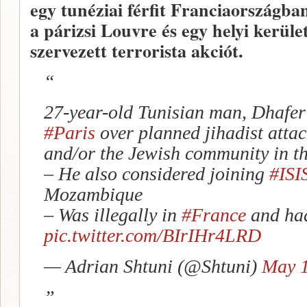
egy tunéziai férfit Franciaországban
a párizsi Louvre és egy helyi kerület
szervezett terrorista akciót.
27-year-old Tunisian man, Dhafer
#Paris
over planned jihadist attac
and/or the Jewish community in t
– He also considered joining
#ISI
Mozambique
– Was illegally in
#France
and had
pic.twitter.com/BIrIHr4LRD
— Adrian Shtuni (@Shtuni)
May 1