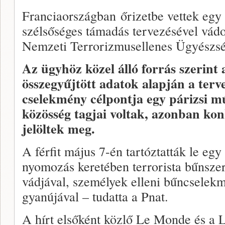
Franciaországban őrizetbe vettek egy t
szélsőséges támadás tervezésével vádo
Nemzeti Terrorizmusellenes Ügyészsé
Az ügyhöz közel álló forrás szerint
összegyűjtött adatok alapján a terv
cselekmény célpontja egy párizsi m
közösség tagjai voltak, azonban ko
jelöltek meg.
A férfit május 7-én tartóztatták le egy
nyomozás keretében terrorista bűnszer
vádjával, személyek elleni bűncselek
gyanújával – tudatta a Pnat.
A hírt elsőként közlő Le Monde és a L