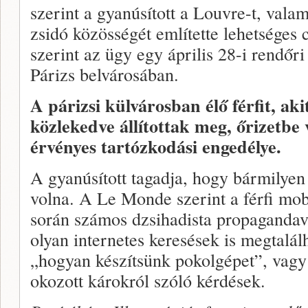
szerint a gyanúsított a Louvre-t, valam
zsidó közösségét említette lehetséges
szerint az ügy egy április 28-i rendőri
Párizs belvárosában.
A párizsi külvárosban élő férfit, ak
közlekedve állítottak meg, őrizetbe 
érvényes tartózkodási engedélye.
A gyanúsított tagadja, hogy bármilyen
volna. A Le Monde szerint a férfi mob
során számos dzsihadista propagandavi
olyan internetes keresések is megtalál
„hogyan készítsünk pokolgépet”, vag
okozott károkról szóló kérdések.