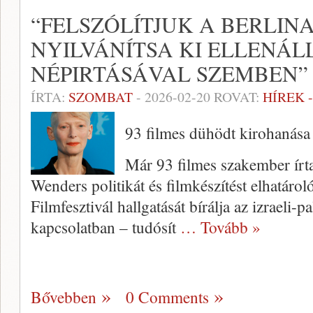
“FELSZÓLÍTJUK A BERLIN
NYILVÁNÍTSA KI ELLENÁL
NÉPIRTÁSÁVAL SZEMBEN”
ÍRTA:
SZOMBAT
-
2026-02-20
ROVAT:
HÍREK 
93 filmes dühödt kirohanás
Már 93 filmes szakember írta 
Wenders politikát és filmkészítést elhatároló
Filmfesztivál hallgatását bírálja az izraeli-p
kapcsolatban – tudósít
… Tovább »
Bővebben
0 Comments