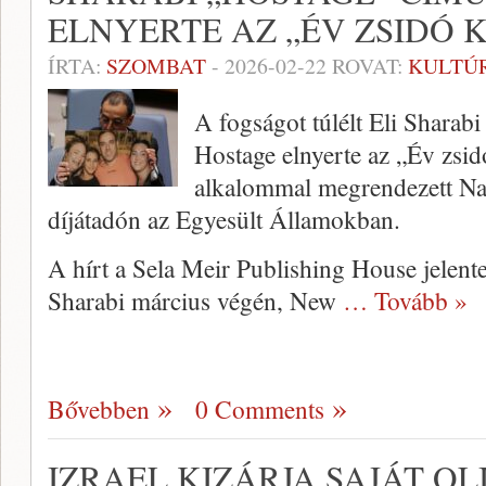
ELNYERTE AZ „ÉV ZSIDÓ 
ÍRTA:
SZOMBAT
-
2026-02-22
ROVAT:
KULTÚ
A fogságot túlélt Eli Sharab
Hostage elnyerte az „Év zsid
alkalommal megrendezett Na
díjátadón az Egyesült Államokban.
A hírt a Sela Meir Publishing House jelente
Sharabi március végén, New
… Tovább »
Bővebben
0 Comments
IZRAEL KIZÁRJA SAJÁT OL