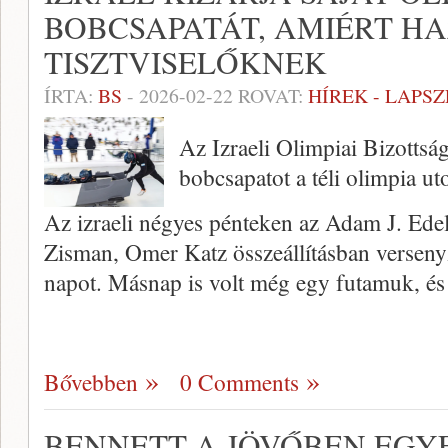
BOBCSAPATÁT, AMIÉRT H
TISZTVISELŐKNEK
ÍRTA:
BS
-
2026-02-22
ROVAT:
HÍREK - LAPS
Az Izraeli Olimpiai Bizottsá
bobcsapatot a téli olimpia ut
Az izraeli négyes pénteken az Adam J. E
Zisman, Omer Katz összeállításban versenyze
napot. Másnap is volt még egy futamuk, é
Bővebben
0 Comments
BENNETT A JÖVŐBEN EGY