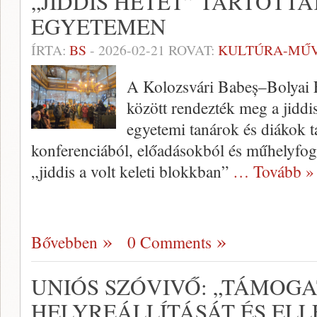
„JIDDIS HETET” TARTOTT
EGYETEMEN
ÍRTA:
BS
-
2026-02-21
ROVAT:
KULTÚRA-MŰ
A Kolozsvári Babeș–Bolyai E
között rendezték meg a jiddi
egyetemi tanárok és diákok 
konferenciából, előadásokból és műhelyfog
„jiddis a volt keleti blokkban”
… Tovább »
Bővebben
0 Comments
UNIÓS SZÓVIVŐ: „TÁMOG
HELYREÁLLÍTÁSÁT ÉS EL