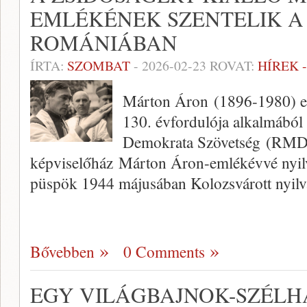
EMLÉKÉNEK SZENTELIK A 
ROMÁNIÁBAN
ÍRTA:
SZOMBAT
-
2026-02-23
ROVAT:
HÍREK 
Márton Áron (1896-1980) er
130. évfordulója alkalmábó
Demokrata Szövetség (RMDS
képviselőház Márton Áron-emlékévvé nyilv
püspök 1944 májusában Kolozsvárott nyil
Bővebben
0 Comments
EGY VILÁGBAJNOK-SZÉL