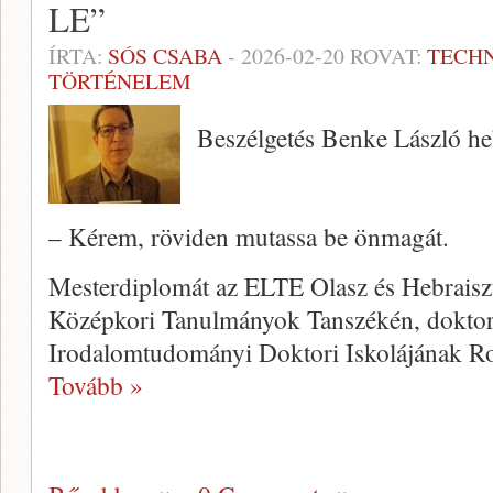
LE”
ÍRTA:
SÓS CSABA
-
2026-02-20
ROVAT:
TECH
TÖRTÉNELEM
Beszélgetés Benke László heb
– Kérem, röviden mutassa be önmagát.
Mesterdiplomát az ELTE Olasz és Hebraisz
Középkori Tanulmányok Tanszékén, doktor
Irodalomtudományi Doktori Iskolájának R
Tovább »