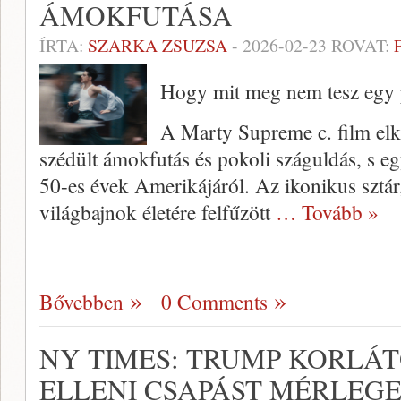
ÁMOKFUTÁSA
ÍRTA:
SZARKA ZSUZSA
-
2026-02-23
ROVAT:
Hogy mit meg nem tesz egy 
A Marty Supreme c. film elk
szédült ámokfutás és pokoli száguldás, s e
50-es évek Amerikájáról. Az ikonikus sztár
világbajnok életére felfűzött
… Tovább »
Bővebben
0 Comments
NY TIMES: TRUMP KORLÁ
ELLENI CSAPÁST MÉRLEGE