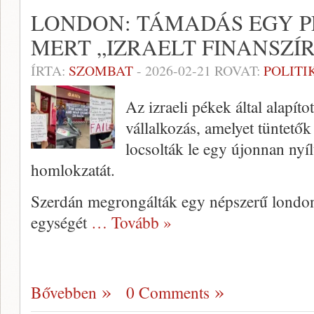
LONDON: TÁMADÁS EGY P
MERT „IZRAELT FINANSZÍ
ÍRTA:
SZOMBAT
-
2026-02-21
ROVAT:
POLITI
Az izraeli pékek által alapíto
vállalkozás, amelyet tüntetők
locsolták le egy újonnan nyíl
homlokzatát.
Szerdán megrongálták egy népszerű london
egységét
… Tovább »
Bővebben
0 Comments