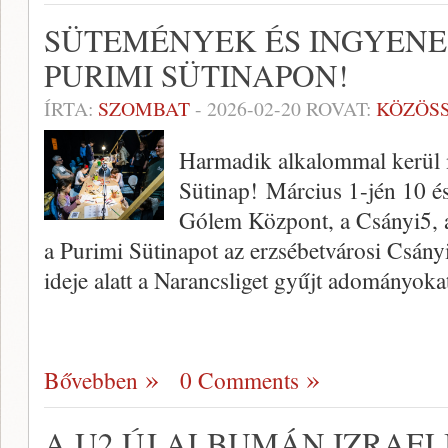
SÜTEMÉNYEK ÉS INGYEN
PURIMI SÜTINAPON!
ÍRTA:
SZOMBAT
-
2026-02-20
ROVAT:
KÖZÖS
Harmadik alkalommal kerül 
Sütinap! Március 1-jén 10 és
Gólem Központ, a Csányi5, 
a Purimi Sütinapot az erzsébetvárosi Csán
ideje alatt a Narancsliget gyűjt adományok
Bővebben
0 Comments
A U2 ÚJ ALBUMÁN IZRAEL