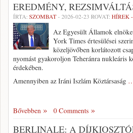
EREDMÉNY, REZSIMVÁLTÁ
ÍRTA:
SZOMBAT
-
2026-02-23
ROVAT:
HÍREK 
Az Egyesült Államok elnök
York Times értesülései szerin
közeljövőben korlátozott csap
nyomást gyakoroljon Teheránra nukleáris kö
érdekében.
Amennyiben az Iráni Iszlám Köztársaság
…
Bővebben
0 Comments
BERLINALE: A DÍJKIOSZTÓ