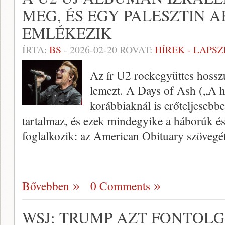
MEG, ÉS EGY PALESZTIN A
EMLÉKEZIK
ÍRTA:
BS
-
2026-02-20
ROVAT:
HÍREK - LAPS
Az ír U2 rockegyüttes hosszú
lemezt. A Days of Ash („A h
korábbiaknál is erőteljesebb
tartalmaz, és ezek mindegyike a háborúk és
foglalkozik: az American Obituary szövegé
Bővebben
0 Comments
WSJ: TRUMP AZT FONTOLG