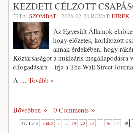
KEZDETI CÉLZOTT CSAPÁ
ÍRTA:
SZOMBAT
-
2026-02-20
ROVAT:
HÍREK 
Az Egyesült Államok elnöke
hogy előzetes, korlátozott cs
annak érdekében, hogy rákén
Köztársaságot a nukleáris megállapodásra v
elfogadására – írja a The Wall Street Journa
A
… Tovább »
Bővebben
0 Comments
48
48 / 1 343
« Első
«
...
10
20
30
...
46
47