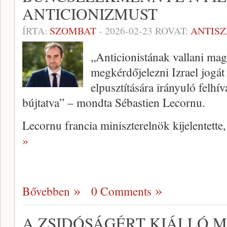
ANTICIONIZMUST
ÍRTA:
SZOMBAT
-
2026-02-23
ROVAT:
ANTIS
„Anticionistának vallani mag
megkérdőjelezni Izrael jogát
elpusztítására irányuló felhí
bújtatva” – mondta Sébastien Lecornu.
Lecornu francia miniszterelnök kijelentett
»
Bővebben
0 Comments
A ZSIDÓSÁGÉRT KIÁLLÓ 