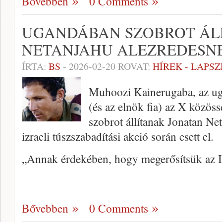
Bővebben
0 Comments
UGANDÁBAN SZOBROT ÁLL
NETANJAHU ALEZREDESN
ÍRTA:
BS
-
2026-02-20
ROVAT:
HÍREK - LAPS
Muhoozi Kainerugaba, az ug
(és az elnök fia) az X közöss
szobrot állítanak Jonatan Ne
izraeli túszszabadítási akció során esett el.
„Annak érdekében, hogy megerősítsük az Iz
Bővebben
0 Comments