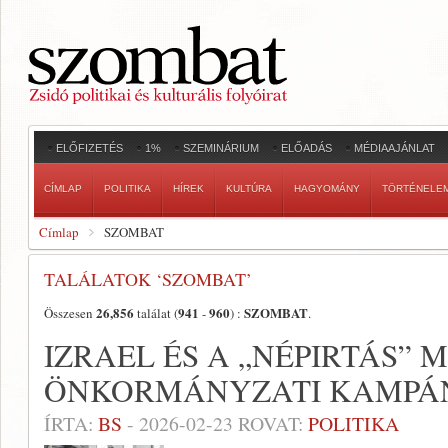
ELŐFIZETÉS
1%
SZEMINÁRIUM
ELŐADÁS
MÉDIAAJÁNLAT
CÍMLAP
POLITIKA
HÍREK
KULTÚRA
HAGYOMÁNY
TÖRTÉNELE
Címlap
SZOMBAT
TALÁLATOK ‘SZOMBAT’
26,856
941
960
SZOMBAT
Összesen
találat (
-
) :
.
IZRAEL ÉS A „NÉPIRTÁS” M
ÖNKORMÁNYZATI KAMP
ÍRTA:
BS
-
2026-02-23
ROVAT:
POLITIKA