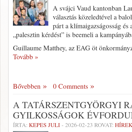
A svájci Vaud kantonban Lau
választás közeledtével a ba
párt a klímaigazságosság és a
„palesztin kérdést” is beemeli a kampányáb
Guillaume Matthey, az EAG öt önkormányza
Tovább »
Bővebben
0 Comments
A TATÁRSZENTGYÖRGYI RA
GYILKOSSÁGOK ÉVFORDU
ÍRTA:
KEPES JULI
-
2026-02-23
ROVAT:
HÍREK