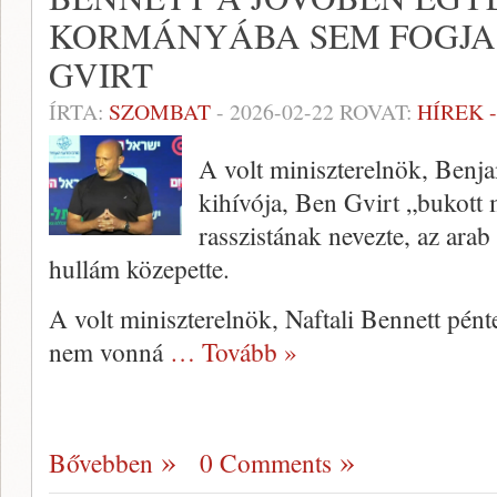
KORMÁNYÁBA SEM FOGJA
GVIRT
ÍRTA:
SZOMBAT
-
2026-02-22
ROVAT:
HÍREK 
A volt miniszterelnök, Benja
kihívója, Ben Gvirt „bukott 
rasszistának nevezte, az ara
hullám közepette.
A volt miniszterelnök, Naftali Bennett pén
nem vonná
… Tovább »
Bővebben
0 Comments