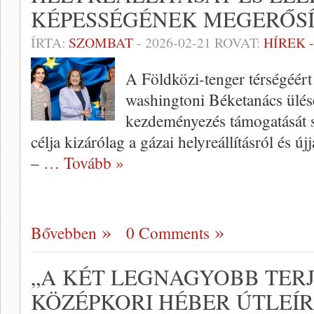
KÉPESSÉGÉNEK MEGERŐSÍ
ÍRTA:
SZOMBAT
-
2026-02-21
ROVAT:
HÍREK 
A Földközi-tenger térségéért 
washingtoni Béketanács ülésé
kezdeményezés támogatását sem
célja kizárólag a gázai helyreállításról és új
–
… Tovább »
Bővebben
0 Comments
„A KÉT LEGNAGYOBB TER
KÖZÉPKORI HÉBER ÚTLEÍ