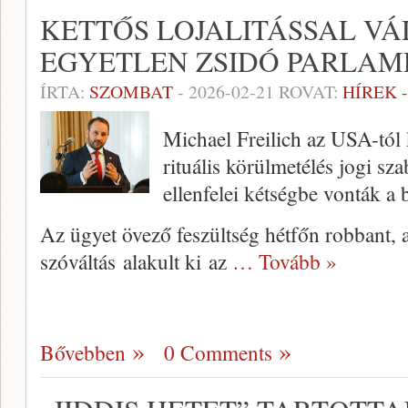
KETTŐS LOJALITÁSSAL V
EGYETLEN ZSIDÓ PARLAM
ÍRTA:
SZOMBAT
-
2026-02-21
ROVAT:
HÍREK 
Michael Freilich az USA-tól 
rituális körülmetélés jogi sza
ellenfelei kétségbe vonták a
Az ügyet övező feszültség hétfőn robbant, 
szóváltás alakult ki az
… Tovább »
Bővebben
0 Comments