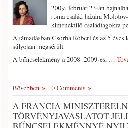
2009. február 23-án hajnalb
roma család házára Molotov-k
kimenekülő családtagokra ped
A támadásban Csorba Róbert és az 5 éves ki
súlyosan megsérült.
A bűncselekmény a 2008–2009-es,
… Tov
Bővebben
0 Comments
A FRANCIA MINISZTEREL
TÖRVÉNYJAVASLATOT JEL
BŰNCSELEKMÉNNYÉ NYIL