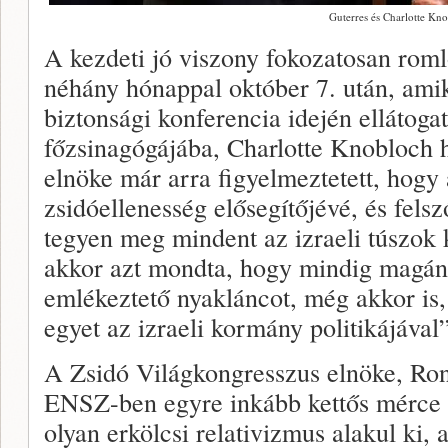
Guterres és Charlotte K
A kezdeti jó viszony fokozatosan roml
néhány hónappal október 7. után, ami
biztonsági konferencia idején ellátogat
főzsinagógájába, Charlotte Knobloch h
elnöke már arra figyelmeztetett, hog
zsidóellenesség elősegítőjévé, és felsz
tegyen meg mindent az izraeli túszok k
akkor azt mondta, hogy mindig magán 
emlékeztető nyakláncot, még akkor is
egyet az izraeli kormány politikájával”
A Zsidó Világkongresszus elnöke, Ron
ENSZ-ben egyre inkább kettős mérce 
olyan erkölcsi relativizmus alakul ki, a