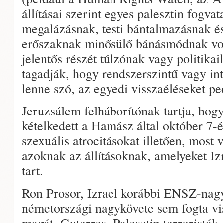
állításai szerint egyes palesztin fogvat
megalázásnak, testi bántalmazásnak és
erőszaknak minősülő bánásmódnak volt
jelentős részét túlzónak vagy politikai
tagadják, hogy rendszerszintű vagy in
lenne szó, az egyedi visszaéléseket pe
Jeruzsálem felháborítónak tartja, ho
kételkedett a Hamász által október 7-é
szexuális atrocitásokat illetően, most 
azoknak az állításoknak, amelyeket Iz
tart.
Ron Prosor, Izrael korábbi ENSZ-nagy
németországi nagykövete sem fogta vi
magát, Guterres. Palesztin terroristák