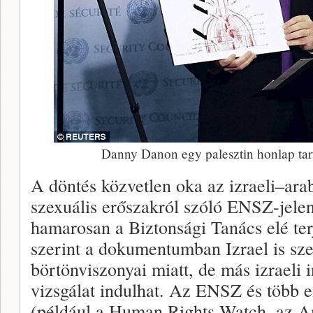
Danny Danon egy palesztin honlap tart
A döntés közvetlen oka az izraeli–ara
szexuális erőszakról szóló ENSZ-jelen
hamarosan a Biztonsági Tanács elé ter
szerint a dokumentumban Izrael is sze
börtönviszonyai miatt, de más izraeli 
vizsgálat indulhat. Az ENSZ és több e
(például a Human Rights Watch, az Am