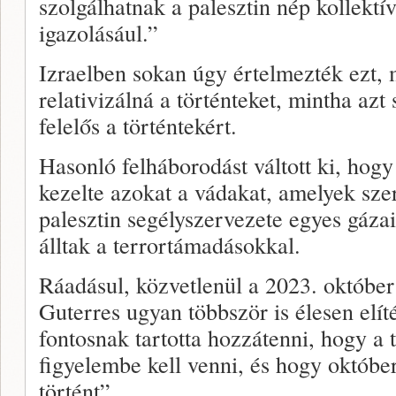
szolgálhatnak a palesztin nép kollekt
igazolásául.”
Izraelben sokan úgy értelmezték ezt, m
relativizálná a történteket, mintha azt
felelős a történtekért.
Hasonló felháborodást váltott ki, hogy
kezelte azokat a vádakat, amelyek s
palesztin segélyszervezete egyes gáza
álltak a terrortámadásokkal.
Ráadásul, közvetlenül a 2023. október
Guterres ugyan többször is élesen elí
fontosnak tartotta hozzátenni, hogy a 
figyelembe kell venni, és hogy októbe
történt”.