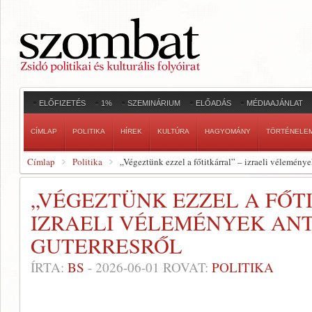
ELŐFIZETÉS
1%
SZEMINÁRIUM
ELŐADÁS
MÉDIAAJÁNLAT
CÍMLAP
POLITIKA
HÍREK
KULTÚRA
HAGYOMÁNY
TÖRTÉNELE
Címlap
Politika
„Végeztünk ezzel a főtitkárral” – izraeli vélemény
„VÉGEZTÜNK EZZEL A FŐT
IZRAELI VÉLEMÉNYEK AN
GUTERRESRŐL
ÍRTA:
BS
-
2026-06-01
ROVAT:
POLITIKA