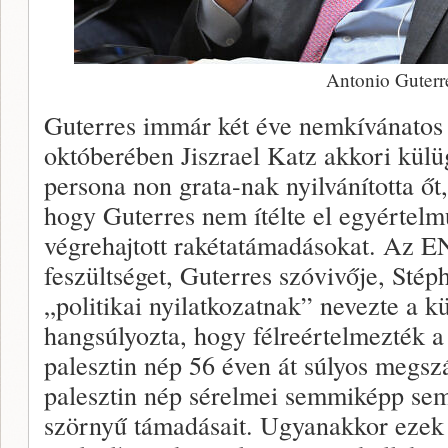
Antonio Guterr
Guterres immár két éve nemkívánatos
októberében Jiszrael Katz akkori külü
persona non grata-nak nyilvánította őt,
hogy Guterres nem ítélte el egyértelmű
végrehajtott rakétatámadásokat. Az EN
feszültséget, Guterres szóvivője, Sté
„politikai nyilatkozatnak” nevezte a kü
hangsúlyozta, hogy félreértelmezték a 
palesztin nép 56 éven át súlyos megszá
palesztin nép sérelmei semmiképp se
szörnyű támadásait. Ugyanakkor ezek