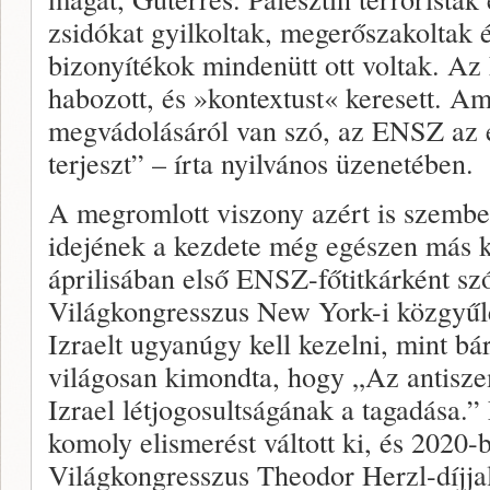
zsidókat gyilkoltak, megerőszakoltak é
bizonyítékok mindenütt ott voltak. Az
habozott, és »kontextust« keresett. Am
megvádolásáról van szó, az ENSZ az 
terjeszt” – írta nyilvános üzenetében.
A megromlott viszony azért is szembet
idejének a kezdete még egészen más k
áprilisában első ENSZ-főtitkárként szó
Világkongresszus New York-i közgyűlé
Izraelt ugyanúgy kell kezelni, mint bá
világosan kimondta, hogy „Az antisz
Izrael létjogosultságának a tagadása.” 
komoly elismerést váltott ki, és 2020-
Világkongresszus Theodor Herzl-díjjal 