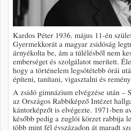
Kardos Péter 1936. május 11-én szüle
Gyermekkorát a magyar zsidóság legt
árnyékolta be, ám a túlélésből nem ke
emberséget és szolgálatot merített. Éle
hogy a történelem legsötétebb órái utá
építeni, tanítani, vigasztalni és remény
A zsidó gimnázium elvégzése után – S
az Országos Rabbiképző Intézet hallga
kántorképzőt is elvégezte. 1971-ben av
később pedig a zuglói körzet rabbija l
több mint fél évszázadon át maradt sz