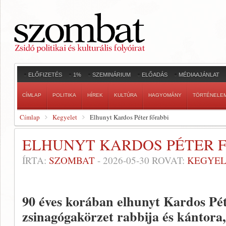
ELŐFIZETÉS
1%
SZEMINÁRIUM
ELŐADÁS
MÉDIAAJÁNLAT
CÍMLAP
POLITIKA
HÍREK
KULTÚRA
HAGYOMÁNY
TÖRTÉNELE
Címlap
Kegyelet
Elhunyt Kardos Péter főrabbi
ELHUNYT KARDOS PÉTER 
ÍRTA:
SZOMBAT
-
2026-05-30
ROVAT:
KEGYEL
90 éves korában elhunyt Kardos Péte
zsinagógakörzet rabbija és kántora,