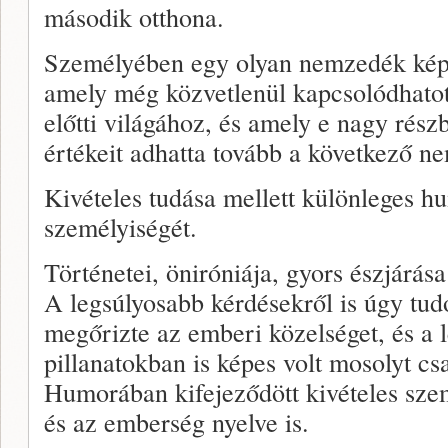
második otthona.
Személyében egy olyan nemzedék képvi
amely még közvetlenül kapcsolódhato
előtti világához, és amely e nagy részb
értékeit adhatta tovább a következő 
Kivételes tudása mellett különleges hu
személyiségét.
Történetei, öniróniája, gyors észjárása
A legsúlyosabb kérdésekről is úgy tud
megőrizte az emberi közelséget, és a 
pillanatokban is képes volt mosolyt cs
Humorában kifejeződött kivételes szemé
és az emberség nyelve is.